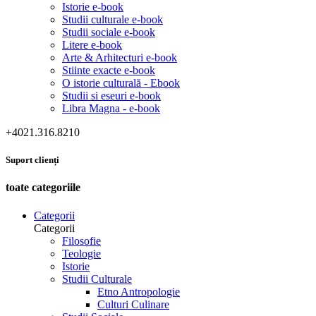
Istorie e-book
Studii culturale e-book
Studii sociale e-book
Litere e-book
Arte & Arhitecturi e-book
Stiinte exacte e-book
O istorie culturală - Ebook
Studii si eseuri e-book
Libra Magna - e-book
+4021.316.8210
Suport clienți
toate categoriile
Categorii
Categorii
Filosofie
Teologie
Istorie
Studii Culturale
Etno Antropologie
Culturi Culinare