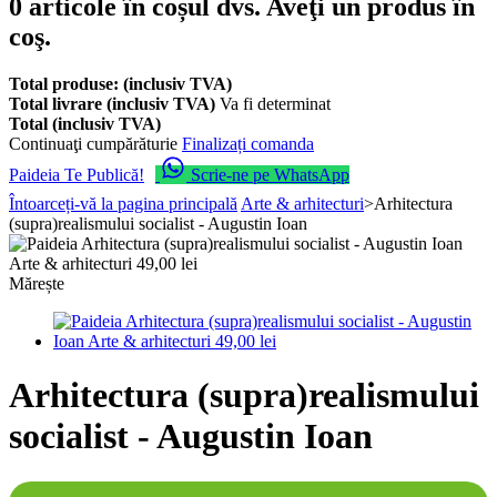
0
articole în coșul dvs.
Aveţi un produs în
coş.
Total produse: (inclusiv TVA)
Total livrare (inclusiv TVA)
Va fi determinat
Total (inclusiv TVA)
Continuaţi cumpărăturie
Finalizați comanda
Paideia Te Publică!
Scrie-ne pe WhatsApp
Întoarceți-vă la pagina principală
Arte & arhitecturi
>
Arhitectura
(supra)realismului socialist - Augustin Ioan
Mărește
Arhitectura (supra)realismului
socialist - Augustin Ioan