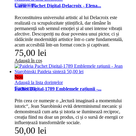
Comparare
Carte + Pachet Digital-Delacroix - Elena...
Reconstituirea universului artistic al lui Delacroix este
realizată cu scrupulozitate științifică, dar rămâne în
permanență sub semnul emoției și al unei intense vibrații
afective. Descoperiți nu doar povestea unui pictor, ci și
rădăcinile modernității artistice într-o carte fundamentală,
acum accesibilă într-un format concis și captivant.
75,00 lei
Adaugă în coș
Nou
Adaugă la lista dorinţelor
Comparare
Pachet Digital-1789 Emblemele rațiunii -...
Prin ceea ce numește o „lectură imaginară a momentului
istoric“, Jean Starobinski evită determinismul mecanic și
demonstrează cum arta și istoria se iluminează reciproc,
creația fiind nu doar un produs, ci și o sursă de energii ce
influențează transformările sociale.
50,00 lei