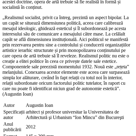
acestei doctrine, opera de artă trebuie să fie realistă în formă și
socialistă în conținut.
„Realismul socialist, privit ca întreg, prezintă un aspect bipolar. La
un capăt se situează dimensiunea politică, aceea care calibrează
mesajul ideologic, ghidează esteticul și îl subordonează pe acesta
interesului său de comunicare a mesajului către mase. La celălalt
capăt se află dimensiunea instituțională. Aici politicul se manifestă
prin rezervarea pentru sine a controlului și conducerii organizațiilor
artistice ierarhic structurate și prin monopolizarea conținutului pe
care opera de artă trebuie să îl reveleze. Realismul politic nu este o
creație a elitei politice în ceea ce privește datele sale estetice.
Componentele sale preezistă momentului 1932. Nouă este „rețeta”
melanjului. Conexarea acestor elemente este aceea care surpasează
simpla lor alăturare, creând în fapt relații cu totul noi în interior,
relații subordonate oricum factorului politic tutelator, în raport cu
care nu poate fi identificat niciun grad de autonomie estetică”.
(Augustin Ioan)
Autor
Augustin Ioan
Specificații
arhitect și profesor universitar la Universitatea de
autor
Arhitectură şi Urbanism “Ion Mincu” din Bucureşti
Anul
2012
publicării