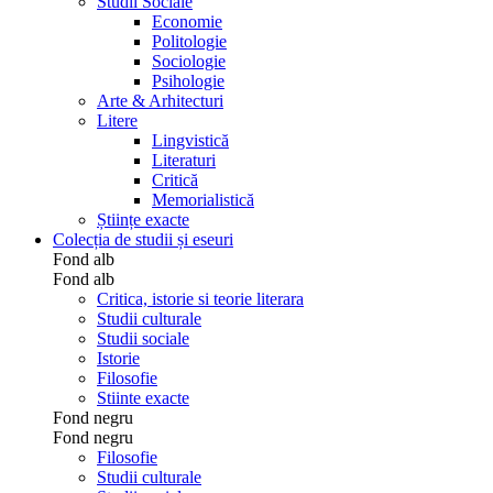
Studii Sociale
Economie
Politologie
Sociologie
Psihologie
Arte & Arhitecturi
Litere
Lingvistică
Literaturi
Critică
Memorialistică
Științe exacte
Colecția de studii și eseuri
Fond alb
Fond alb
Critica, istorie si teorie literara
Studii culturale
Studii sociale
Istorie
Filosofie
Stiinte exacte
Fond negru
Fond negru
Filosofie
Studii culturale