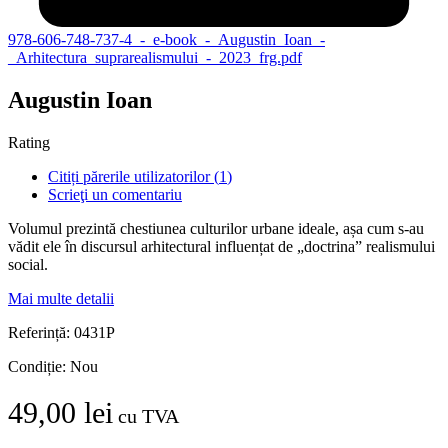
978-606-748-737-4_-_e-book_-_Augustin_Ioan_-
_Arhitectura_suprarealismului_-_2023_frg.pdf
Augustin Ioan
Rating
Citiți părerile utilizatorilor (
1
)
Scrieţi un comentariu
Volumul prezintă chestiunea culturilor urbane ideale, așa cum s-au
vădit
ele în discursul arhitectural influențat de „doctrina” realismului
social.
Mai multe detalii
Referință:
0431P
Condiție:
Nou
49,00 lei
cu TVA