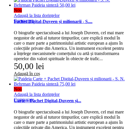
Nou
Adaugă la lista dorinţelor
Comparare
Pachet Digital-Duveen și milionarii - S....
O biografie spectaculoasă a lui Joseph Duveen, cel mai mare
negustor de artă al tuturor timpurilor, care explică modul în
care o mare parte a patrimoniului artistic european a ajuns în
colecțiile private din America. Un instrument excelent pentru
a înțelege mecanismele comerțului cu artă și transformarea
operelor din valori spirituale în obiecte de trafic...
50,00 lei
Adaugă în coș
Nou
Adaugă la lista dorinţelor
Comparare
Carte + Pachet Digital-Duveen și...
O biografie spectaculoasă a lui Joseph Duveen, cel mai mare
negustor de artă al tuturor timpurilor, care explică modul în
care o mare parte a patrimoniului artistic european a ajuns în
colecțiile private din America. Un instrument excelent pentru