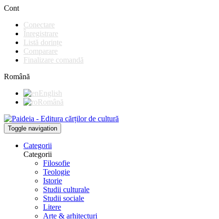
Cont
Conectare
Înregistrare
Listă dorințe
Comparare
Finalizare comandă
Română
English
Română
Toggle navigation
Categorii
Categorii
Filosofie
Teologie
Istorie
Studii culturale
Studii sociale
Litere
Arte & arhitecturi