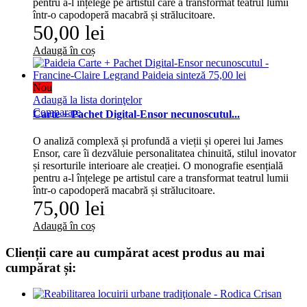
pentru a-l înțelege pe artistul care a transformat teatrul lumii
într-o capodoperă macabră și strălucitoare.
50,00 lei
Adaugă în coș
Nou
Adaugă la lista dorinţelor
Comparare
Carte + Pachet Digital-Ensor necunoscutul...
O analiză complexă și profundă a vieții și operei lui James
Ensor, care îi dezvăluie personalitatea chinuită, stilul inovator
și resorturile interioare ale creației. O monografie esențială
pentru a-l înțelege pe artistul care a transformat teatrul lumii
într-o capodoperă macabră și strălucitoare.
75,00 lei
Adaugă în coș
Clienții care au cumpărat acest produs au mai
cumpărat și: