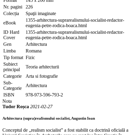
Format
145 x 200 mm
Nr. pagini
226
Colecția
Spaţii imaginate
1355-arhitectura-suprarealismului-socialist-redactor-
eBook
eugenia-petre-rodica-boaca.html
ID Hard
1355-arhitectura-suprarealismului-socialist-redactor-
Cover
eugenia-petre-rodica-boaca.html
Gen
Arhitectura
Limba
Romana
Tip format
Fizic
Subiect
Teoria arhitecturii
principal
Categorie
Arta si fotografie
Sub-
Arhitectura
Categorie
ISBN
978-973-596-793-2
Nota
Tudor Roșca
2021-02-27
Arhitectura (supra)realismului socialist, Augustin Ioan
Conceptul de „realism socialist” a fost stabilit ca doctrină oficială a