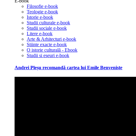
E-book
Filosofie e-book
Teologie e-book
Istorie e-book
Studii culturale e-book
Studii sociale e-book
Litere e-book
Arte & Arhitecturi e-book
Stiinte exacte e-book
O istorie culturală - Ebook
Studii si eseuri e-book
Andrei Pleșu recomandă cartea lui Emile Benveniste