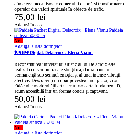
a înțelege mecanismele comerțului cu artă și transformarea
operelor din valori spirituale în obiecte de trafic...
75,00 lei
Adaugă în coș
Nou
Adaugă la lista dorinţelor
Comparare
Pachet Digital-Delacroix - Elena Vianu
Reconstituirea universului artistic al lui Delacroix este
realizată cu scrupulozitate științifică, dar rămâne în
permanență sub semnul emoției și al unei intense vibrații
afective. Descoperiți nu doar povestea unui pictor, ci și
rădăcinile modernității artistice într-o carte fundamentală,
acum accesibilă într-un format concis și captivant.
50,00 lei
Adaugă în coș
Nou
Adaugă la lista dorinţelor