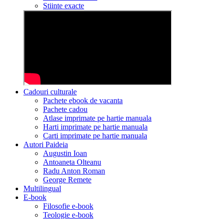
Stiinte exacte
Cadouri culturale
Pachete ebook de vacanta
Pachete cadou
Atlase imprimate pe hartie manuala
Harti imprimate pe hartie manuala
Carti imprimate pe hartie manuala
Autori Paideia
Augustin Ioan
Antoaneta Olteanu
Radu Anton Roman
George Remete
Multilingual
E-book
Filosofie e-book
Teologie e-book