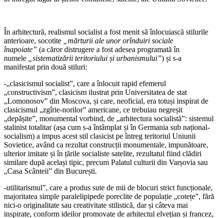
În arhitectură, realismul socialist a fost menit să înlocuiască stilurile
anterioare, socotite
„mărturii ale unor orînduiri sociale
înapoiate”
(a căror distrugere a fost adesea programată în
numele
„sistematizării teritoriului și urbanismului”
) și s-a
manifestat prin două stiluri:
-„clasicismul socialist”, care a înlocuit r
a
pid efemerul
„constructivism”, clasicism ilustrat prin Universitatea de stat
„Lomonosov” din Moscova, și care, neoficial, era totuși inspirat de
clasicismul „zgîrie-norilor” americane, ce trebuiau negreșit
„depășite”, monumental vorbind, de „arhitectura socialistă”: sistemul
stalinist totalitar (așa cum s-a întâmplat și în Germania sub național-
socialism) a impus acest stil clasicist pe întreg teritoriul Uniunii
Sovietice, având ca rezultat construcții monumentale, impunătoare,
ulterior imitate și în țările socialiste satelite, rezultatul fiind clădiri
similare după același tipic, precum Palatul culturii din Varșovia sau
„Casa Scânteii” din București.
-utilitarismul”, care a produs sute de mii de blocuri strict funcționale,
majoritatea simple paralelipipede poreclite de populație „cotețe”, fără
nici-o originalitate sau creativitate stilistică, dar și câteva mai
inspirate, conform ideilor promovate de arhitectul elvețian și francez,