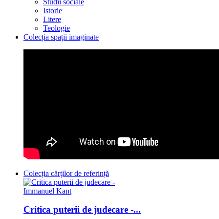
Studii sociale
Istorie
Litere
Teologie
Colecția spații imaginate
Colecția cărților de referință
Critica puterii de judecare -...