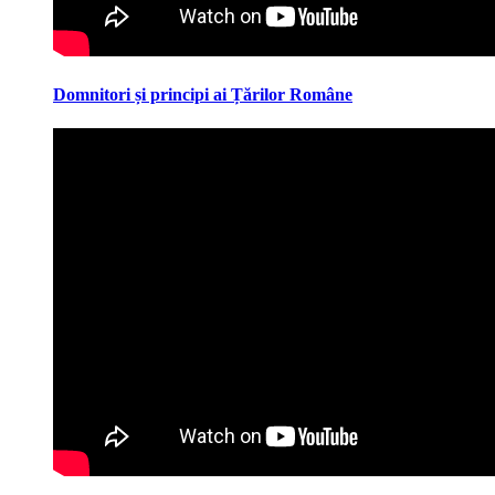
Domnitori și principi ai Țărilor Române