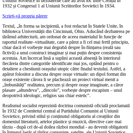
Uniunii Sovietice în dezbaterile care au avut loc între Creația în
1932 și Congresul 1 al Uniunii Scriitorilor Sovietici în 1934.
Scrieți-vă propria părere
Textul, „în forma sa incipientă, a fost redactat în Statele Unite, în
biblioteca Universității din Cincinnati, Ohio. Aducând dezbaterea pe
tărâmul arhitecturii, am ordonat de aceea materialul în funcție de
raportul realitate–virtualitate, care a părut a fi cel mai fertil principiu,
chiar dacă el vorbește mai degrabă despre în-ființarea (reală sau
fictivă) a unui construct imaginar și mai puțin despre consistența
acestuia. Am încercat însă a suplini această absență în interiorul
fiecăreia dintre categoriile identificate mai jos, optând pentru o
detaliere a chestiunii orașului utopic către finalul textului. Astfel, a
apărut folositor a discuta despre orașe virtuale: un dipol format din
orașe existente cărora li se plachează un proiect virtual menit a
„îmbunătăți” realitatea, precum și despre orașe imaginate, a căror
plasare „altundeva”, „dincolo”, vorbește despre escapism – unul
deopotrivă ideologic, religios sau chiar estetic”.
Realismul socialist reprezintă doctrina comunistă oficială proclamată
în 1932 de Comitetul central al Partidului Comunist al Uniunii
Sovietice, privind stilul și conținutul obligatoriu al creațiilor din
domeniul literaturii, artelor plastice și muzicii, directive care mai
târziu - după cel de-al doilea război mondial - au devenit obligatorii
în întregul lagăr al țărilor comuniste, satelite, ale Uniunii Sovietice.