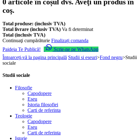
0
articole în coșul dvs.
Aveţi un produs în
coş.
Total produse: (inclusiv TVA)
Total livrare (inclusiv TVA)
Va fi determinat
Total (inclusiv TVA)
Continuaţi cumpărăturie
Finalizați comanda
Paideia Te Publică!
Scrie-ne pe WhatsApp
Întoarceți-vă la pagina principală
Studii si eseuri
>
Fond negru
>
Studii
sociale
Studii sociale
Filosofie
Capodopere
Eseu
Istoria filosofiei
Carti de referinta
Teologie
Capodopere
Eseu
Carti de referinta
Istorie