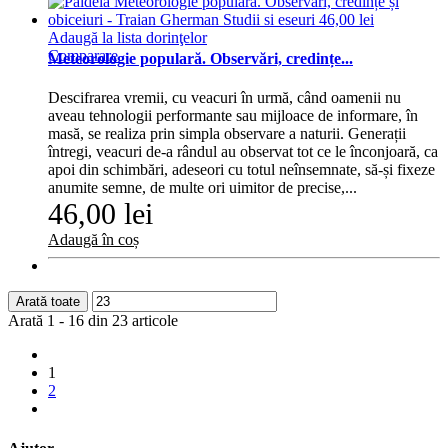
Adaugă la lista dorinţelor
Comparare
Meteorologie populară. Observări, credințe...
Descifrarea vremii, cu veacuri în urmă, când oamenii nu
aveau tehnologii performante sau mijloace de informare, în
masă, se realiza prin simpla observare a naturii. Generații
întregi, veacuri de‑a rândul au observat tot ce le înconjoară, ca
apoi din schimbări, adeseori cu totul neînsemnate, să‑și fixeze
anumite semne, de multe ori uimitor de precise,...
46,00 lei
Adaugă în coș
Arată toate
Arată 1 - 16 din 23 articole
1
2