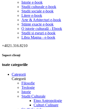
Istorie e-book
Studii culturale e-book
Studii sociale e-book
Litere e-book
Arte & Arhitecturi e-book
Stiinte exacte e-book
O istorie culturală - Ebook
Studii si eseuri e-book
Libra Magna - e-book
+4021.316.8210
Suport clienți
toate categoriile
Categorii
Categorii
Filosofie
Teologie
Istorie
Studii Culturale
Etno Antropologie
Culturi Culinare