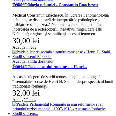
Comparare
Fenomenologia nebuniei - Constantin Enachescu
Medicul Constantin Enăchescu, în lucrarea Fenomenologia
nebuniei, se distanțează de interpretările psihologice și
psihiatrice și analizează Nebunia ca fenomen uman, în
încercarea de a redescoperii „negativul ființei, care este
Nebunia”; originea și semnificația acestui fenomen.
30,00 lei
Adaugă în coș
Adaugă la lista dorinţelor
Comparare
Istoria sociala a satului romanesc - Henri...
Această culegere de studii reuneşte pagini de o bogată
însemnătate, scrise de Henri H. Stahl, despre specificul lumii
tradiționale românești.
32,00 lei
Adaugă în coș