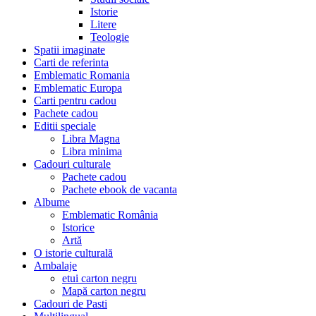
Istorie
Litere
Teologie
Spatii imaginate
Carti de referinta
Emblematic Romania
Emblematic Europa
Carti pentru cadou
Pachete cadou
Editii speciale
Libra Magna
Libra minima
Cadouri culturale
Pachete cadou
Pachete ebook de vacanta
Albume
Emblematic România
Istorice
Artă
O istorie culturală
Ambalaje
etui carton negru
Mapă carton negru
Cadouri de Pasti