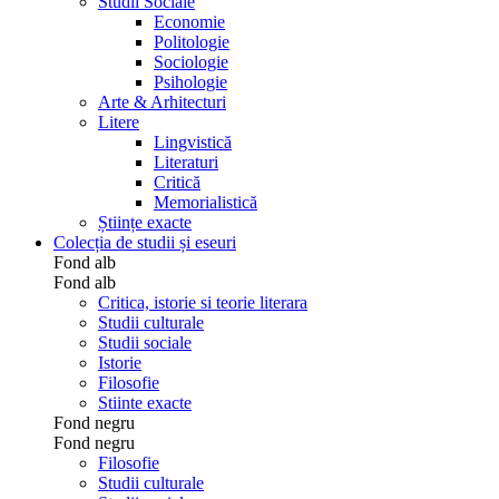
Studii Sociale
Economie
Politologie
Sociologie
Psihologie
Arte & Arhitecturi
Litere
Lingvistică
Literaturi
Critică
Memorialistică
Științe exacte
Colecția de studii și eseuri
Fond alb
Fond alb
Critica, istorie si teorie literara
Studii culturale
Studii sociale
Istorie
Filosofie
Stiinte exacte
Fond negru
Fond negru
Filosofie
Studii culturale