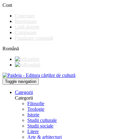
Cont
Conectare
Înregistrare
Listă dorințe
Comparare
Finalizare comandă
Română
English
Română
Toggle navigation
Categorii
Categorii
Filosofie
Teologie
Istorie
Studii culturale
Studii sociale
Litere
Arte & arhitecturi