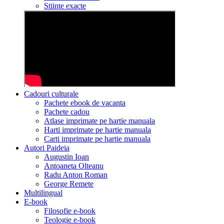
Stiinte exacte
Cadouri culturale
Pachete ebook de vacanta
Pachete cadou
Atlase imprimate pe hartie manuala
Harti imprimate pe hartie manuala
Carti imprimate pe hartie manuala
Autori Paideia
Augustin Ioan
Antoaneta Olteanu
Radu Anton Roman
George Remete
Multilingual
E-book
Filosofie e-book
Teologie e-book