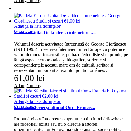
Adaugă în coș
Adaugă la lista dorinţelor
Comparare
Europa Unita. De la idee la întemeiere -...
Volumul descrie activitatea întreprinsă de George Ciorănescu
(1918-1993) în vederea întemeierii unei Europe cu puternice
valori democratico-creștine, pe baze federaliste și cuprinde, pe
lângă aspecte cronologice și biografice, scrierile și
corespondențele acestui mare om de cultură, scriitor și
reprezentant important al exilului politic românesc.
61,00 lei
Adaugă în coș
Adaugă la lista dorinţelor
Comparare
Sfârşitul istoriei şi ultimul Om - Francis...
Propunând o reîntoarcere asupra uneia din întrebările-cheie
ale filosofiei: există sau nu o direcție a istoriei
omenirii?, cartea lui Fukuyama este o analiză socio-politică