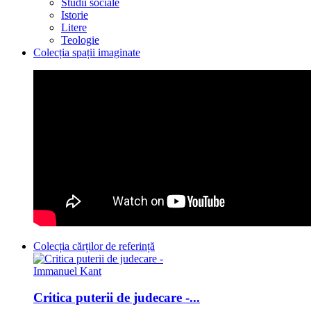
Studii sociale
Istorie
Litere
Teologie
Colecția spații imaginate
Colecția cărților de referință
Critica puterii de judecare -...