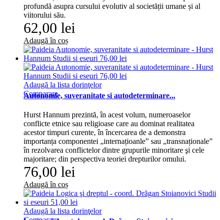
profundă asupra cursului evolutiv al societății umane și al
viitorului său.
62,00 lei
Adaugă în coș
Adaugă la lista dorinţelor
Comparare
Autonomie, suveranitate si autodeterminare...
Hurst Hannum prezintă, în acest volum, numeroaselor
conflicte etnice sau religioase care au dominat realitatea
acestor timpuri curente, în încercarea de a demonstra
importanța componentei „internațioanle” sau „transnaționale”
în rezolvarea conflictelor dintre grupurile minoritare şi cele
majoritare; din perspectiva teoriei drepturilor omului.
76,00 lei
Adaugă în coș
Adaugă la lista dorinţelor
Comparare