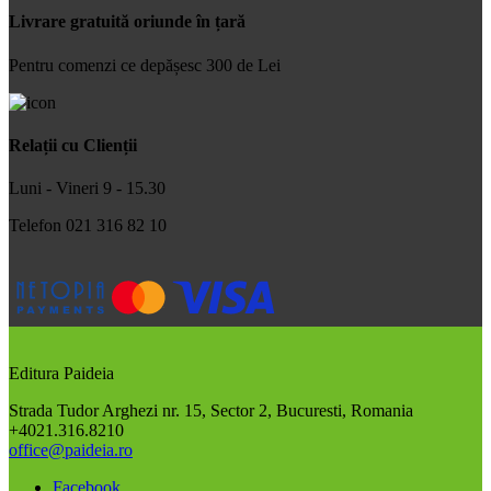
Livrare gratuită oriunde în țară
Pentru comenzi ce depășesc 300 de Lei
Relații cu Clienții
Luni - Vineri 9 - 15.30
Telefon 021 316 82 10
Editura Paideia
Strada Tudor Arghezi nr. 15, Sector 2, Bucuresti, Romania
+4021.316.8210
office@paideia.ro
Facebook