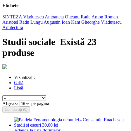
Etichete
SINTEZA
Vladutescu
Antoaneta Olteanu
Radu Anton Roman
Aristotel
Radu Lungu
Augustin Ioan
Kant
Gheorghe Vlăduțescu
Arhitectura
Studii sociale
Există 23
produse
Vizualizați:
Grilă
Listă
Afișează
pe pagină
Comparați (
0
)
Adaugă la lista dorinţelor