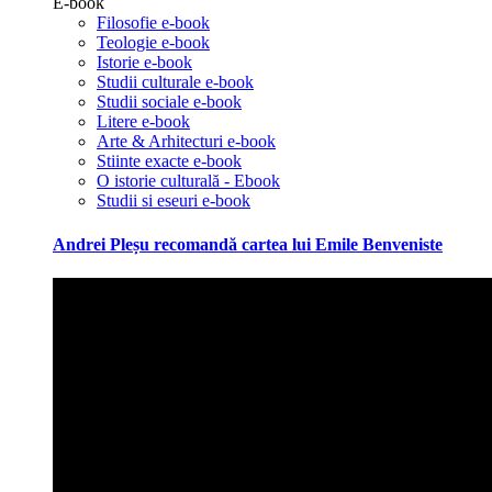
E-book
Filosofie e-book
Teologie e-book
Istorie e-book
Studii culturale e-book
Studii sociale e-book
Litere e-book
Arte & Arhitecturi e-book
Stiinte exacte e-book
O istorie culturală - Ebook
Studii si eseuri e-book
Andrei Pleșu recomandă cartea lui Emile Benveniste