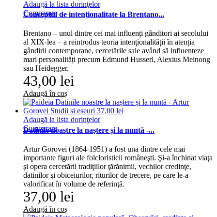
Adaugă la lista dorinţelor
Comparare
Conceptul de intenţionalitate la Brentano...
Brentano – unul dintre cei mai influenți gânditori ai secolului
al XIX-lea – a reintrodus teoria intenționalității în atenția
gândirii contemporane, cercetările sale având să influențeze
mari personalități precum Edmund Husserl, Alexius Meinong
sau Heidegger.
43,00 lei
Adaugă în coș
Adaugă la lista dorinţelor
Comparare
Datinile noastre la naștere și la nuntă -...
Artur Gorovei (1864-1951) a fost una dintre cele mai
importante figuri ale folcloristicii româneşti. Şi-a închinat viaţa
şi opera cercetării tradiţiilor ţărănimii, vechilor credinţe,
datinilor şi obiceiurilor, riturilor de trecere, pe care le-a
valorificat în volume de referinţă.
37,00 lei
Adaugă în coș