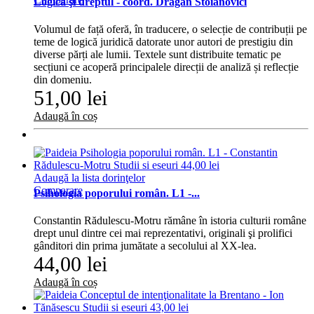
Logica şi dreptul - coord. Drăgan Stoianovici
Volumul de față oferă, în traducere, o selecție de contribuții pe
teme de logică juridică datorate unor autori de prestigiu din
diverse părți ale lumii. Textele sunt distribuite tematic pe
secțiuni ce acoperă principalele direcții de analiză și reflecție
din domeniu.
51,00 lei
Adaugă în coș
Adaugă la lista dorinţelor
Comparare
Psihologia poporului român. L1 -...
Constantin Rădulescu-Motru rămâne în istoria culturii române
drept unul dintre cei mai reprezentativi, originali şi prolifici
gânditori din prima jumătate a secolului al XX-lea.
44,00 lei
Adaugă în coș