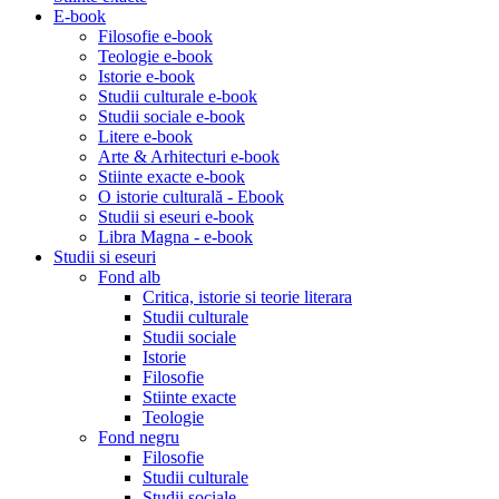
E-book
Filosofie e-book
Teologie e-book
Istorie e-book
Studii culturale e-book
Studii sociale e-book
Litere e-book
Arte & Arhitecturi e-book
Stiinte exacte e-book
O istorie culturală - Ebook
Studii si eseuri e-book
Libra Magna - e-book
Studii si eseuri
Fond alb
Critica, istorie si teorie literara
Studii culturale
Studii sociale
Istorie
Filosofie
Stiinte exacte
Teologie
Fond negru
Filosofie
Studii culturale
Studii sociale