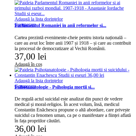
Adaugă la lista dorinţelor
Comparare
Parlamentul Romaniei in anii reformelor si...
Cartea prezintă evenimente-cheie pentru istoria națională –
care au avut loc între anii 1907 și 1918 – și care au contribuit
la procesul de democratizare al Vechii Românii.
37,00 lei
Adaugă în coș
Adaugă la lista dorinţelor
Comparare
Psihotanatologie - Psihologia mortii si...
De regulă actul suicidal este analizat din punct de vedere
medical și moral-religios. În acest volum, însă, medicul
Constantin Enăchescu propune o altă abordare, care privește
suicidul ca fenomen uman, ca pe o manifestare a ființei aflată
în fața propriilor căutări.
36,00 lei