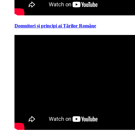
Domnitori și principi ai Țărilor Române