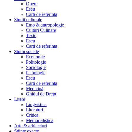
Opere
Eseu
Carti de referinta
Studii culturale
Etno & antropologie
Culturi Culinare
Texte
Eseu
Carti de referinta
Studii sociale
Economie
Politologie
Sociologie
Psihologie
Eseu
Carti de referinta
Medicină
Ghidul de Drept
Litere
Lingvistica
Literaturi
Critica
Memorialistica
Arte & arhitecturi
Stiinte exacte