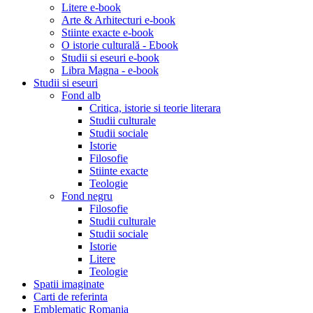
Litere e-book
Arte & Arhitecturi e-book
Stiinte exacte e-book
O istorie culturală - Ebook
Studii si eseuri e-book
Libra Magna - e-book
Studii si eseuri
Fond alb
Critica, istorie si teorie literara
Studii culturale
Studii sociale
Istorie
Filosofie
Stiinte exacte
Teologie
Fond negru
Filosofie
Studii culturale
Studii sociale
Istorie
Litere
Teologie
Spatii imaginate
Carti de referinta
Emblematic Romania