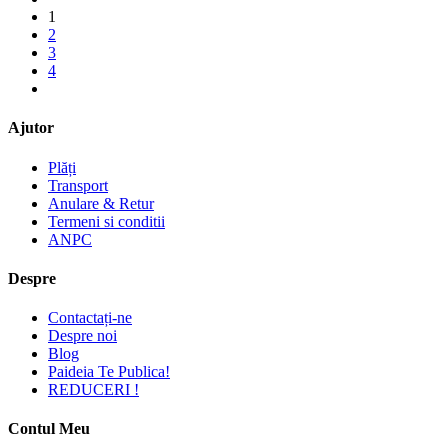
1
2
3
4
Ajutor
Plăți
Transport
Anulare & Retur
Termeni si conditii
ANPC
Despre
Contactați-ne
Despre noi
Blog
Paideia Te Publica!
REDUCERI !
Contul Meu