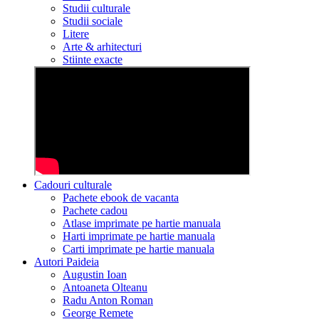
Studii culturale
Studii sociale
Litere
Arte & arhitecturi
Stiinte exacte
Cadouri culturale
Pachete ebook de vacanta
Pachete cadou
Atlase imprimate pe hartie manuala
Harti imprimate pe hartie manuala
Carti imprimate pe hartie manuala
Autori Paideia
Augustin Ioan
Antoaneta Olteanu
Radu Anton Roman
George Remete