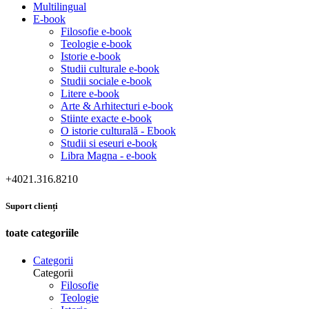
Multilingual
E-book
Filosofie e-book
Teologie e-book
Istorie e-book
Studii culturale e-book
Studii sociale e-book
Litere e-book
Arte & Arhitecturi e-book
Stiinte exacte e-book
O istorie culturală - Ebook
Studii si eseuri e-book
Libra Magna - e-book
+4021.316.8210
Suport clienți
toate categoriile
Categorii
Categorii
Filosofie
Teologie