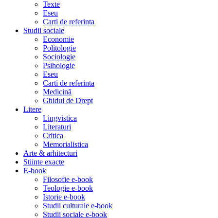
Texte
Eseu
Carti de referinta
Studii sociale
Economie
Politologie
Sociologie
Psihologie
Eseu
Carti de referinta
Medicină
Ghidul de Drept
Litere
Lingvistica
Literaturi
Critica
Memorialistica
Arte & arhitecturi
Stiinte exacte
E-book
Filosofie e-book
Teologie e-book
Istorie e-book
Studii culturale e-book
Studii sociale e-book