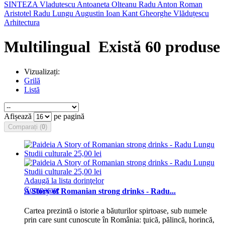
SINTEZA
Vladutescu
Antoaneta Olteanu
Radu Anton Roman
Aristotel
Radu Lungu
Augustin Ioan
Kant
Gheorghe Vlăduțescu
Arhitectura
Multilingual
Există 60 produse
Vizualizați:
Grilă
Listă
Afișează
pe pagină
Comparați (
0
)
Adaugă la lista dorinţelor
Comparare
A Story of Romanian strong drinks - Radu...
Cartea prezintă o istorie a băuturilor spirtoase, sub numele
prin care sunt cunoscute în România: ţuică, pălincă, horincă,