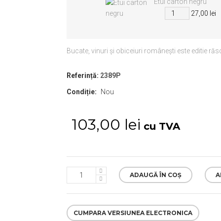
Etui carton negru
27,00 lei
Bucate, vinuri şi obiceiuri româneşti este editie ră
Referință:
2389P
Condiție:
Nou
103,00 lei
cu TVA
ADAUGĂ ÎN COȘ
A
CUMPARA VERSIUNEA ELECTRONICA