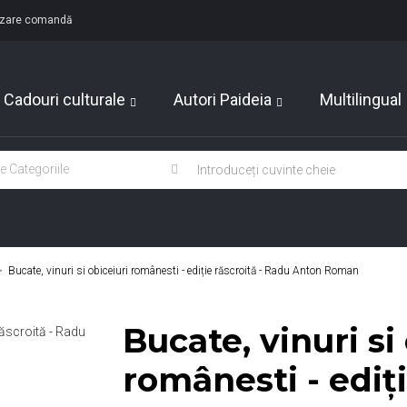
lizare comandă
Cadouri culturale
Autori Paideia
Multilingual
>
Bucate, vinuri si obiceiuri românesti - ediție răscroită - Radu Anton Roman
Bucate, vinuri si
românesti - ediți