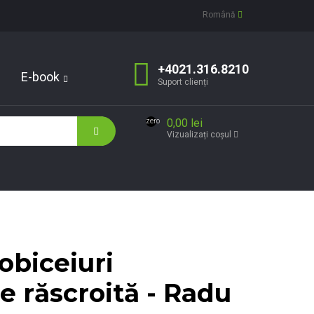
Română
+4021.316.8210
E-book
Suport clienți
0,00 lei
zero
Vizualizați coșul
 obiceiuri
e răscroită - Radu