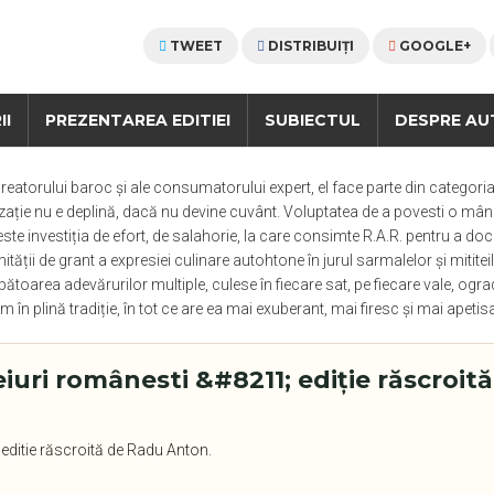
TWEET
DISTRIBUIŢI
GOOGLE+
II
PREZENTAREA EDITIEI
SUBIECTUL
DESPRE AU
reatorului baroc și ale consumatorului expert, el face parte din categori
zație nu e deplină, dacă nu devine cuvânt. Voluptatea de a povesti o mâncar
ă este investiția de efort, de salahorie, la care consimte R.A.R. pentru a do
ității de grant a expresiei culinare autohtone în jurul sarmalelor și mititei
ărbătoarea adevărurilor multiple, culese în fiecare sat, pe fiecare vale,
m în plină tradiție, în tot ce are ea mai exuberant, mai firesc și mai apeti
eiuri românesti &#8211; ediție răscroită
 editie răscroită de Radu Anton.