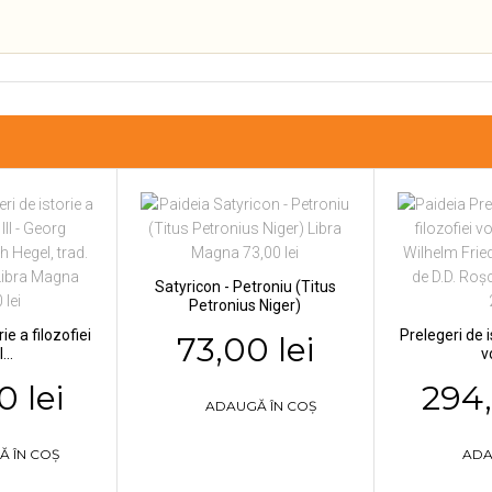
Satyricon - Petroniu (Titus
Petronius Niger)
ie a filozofiei
Prelegeri de i
73,00 lei
...
vo
0 lei
294,
ADAUGĂ ÎN COȘ
Ă ÎN COȘ
ADA