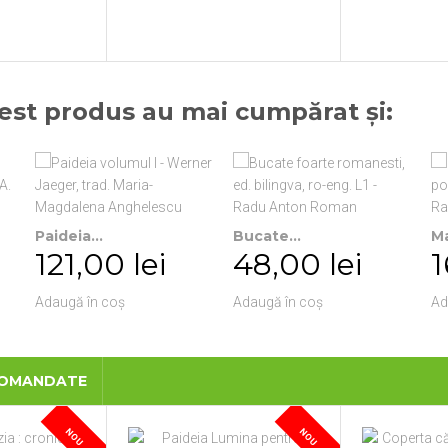
cest produs au mai cumpărat și:
Paideia...
Bucate...
Ma
121,00 lei
48,00 lei
1
Adaugă în coș
Adaugă în coș
Ad
COMANDATE
NOU
NOU