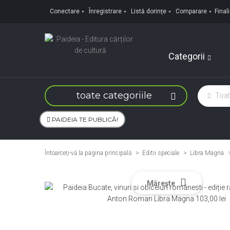
Conectare
Înregistrare
Listă dorințe
Comparare
Fina
Categorii
toate categoriile
PAIDEIA TE PUBLICĂ!
Întoarceți-vă la pagina principală
Editii speciale
>
Libra Magna
Mărește