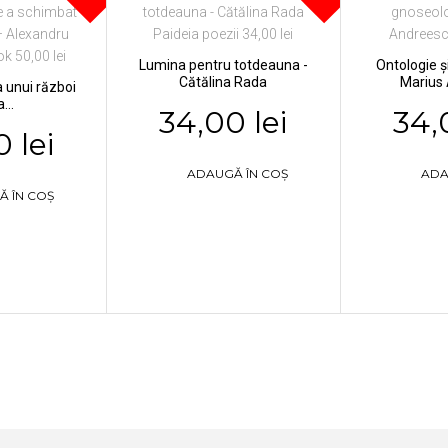
Lumina pentru totdeauna -
Ontologie ș
Cătălina Rada
Marius
a unui război
...
34,00 lei
34,
 lei
ADAUGĂ ÎN COȘ
ADA
Ă ÎN COȘ