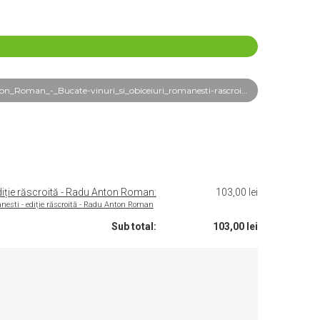
an_-_Bucate-vinuri_si_obiceiuri_romanesti-rascroita_frg.pdf
 ediție răscroită - Radu Anton Roman:
103,00 lei
mânesti - ediție răscroită - Radu Anton Roman
Sub total:
103,00 lei