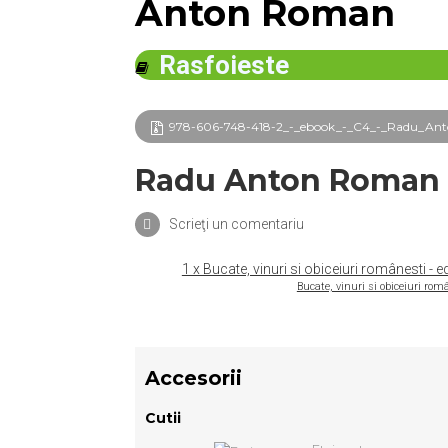
Anton Roman
Rasfoieste
978-606-748-418-2_-_ebook_-_C4_-_Radu_Anton_Rom
Radu Anton Roman
Scrieţi un comentariu
1 x Bucate, vinuri si obiceiuri românesti -
Bucate, vinuri si obiceiuri ro
Accesorii
Cutii