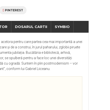
PINTEREST
TOR
DOSARUL CARTII
SYMBIO
a acelora pentru care partea cea mai importantă a unei
e și de a construi, în jurul paharului, zglobii piruete
cumenta jubilația. Bucătăria e bibliotecă, arhivă,
lor, se spulberă pentru a face loc unei diversități
 ogradă cu ogradă. Suntem în plin postmodernism – vor
sant”, conform lui Gabriel Liiceanu.