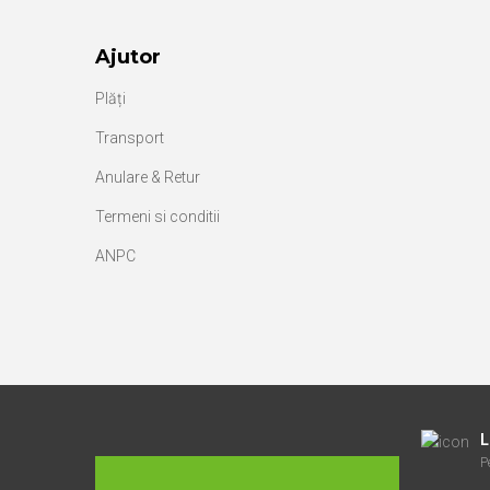
Ajutor
Plăți
Transport
Anulare & Retur
Termeni si conditii
ANPC
L
P