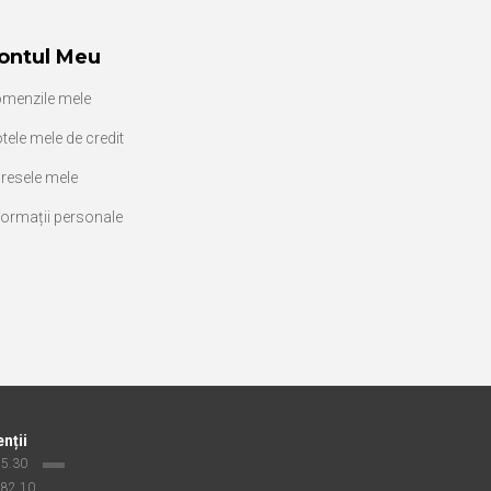
ontul Meu
menzile mele
tele mele de credit
resele mele
formații personale
enții
 15.30
 82 10