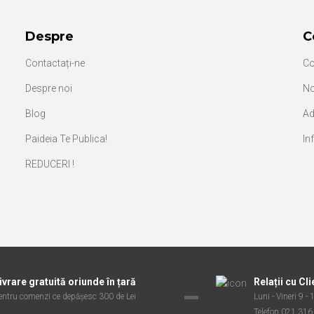
Despre
C
Contactați-ne
Co
Despre noi
No
Blog
Ad
Paideia Te Publica!
In
REDUCERI !
ivrare gratuită oriunde în țară
Relații cu Cli
entru comenzi ce depășesc 300 de Lei
Luni - Vineri 9 -
Telefon 021 316