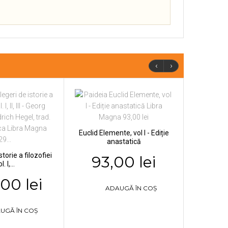
‹
›
Euclid Elemente, vol I - Ediție
anastatică
storie a filozofiei
93,00 lei
l. I,...
00 lei
ADAUGĂ ÎN COȘ
UGĂ ÎN COȘ