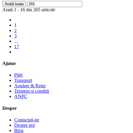
Arată toate
Arată 1 - 16 din 265 articole
1
2
3
...
17
Ajutor
Plăți
Transport
Anulare & Retur
Termeni si conditii
ANPC
Despre
Contactați-ne
Despre noi
Blog