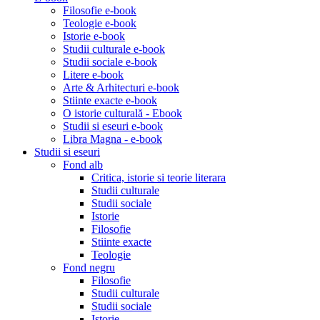
Filosofie e-book
Teologie e-book
Istorie e-book
Studii culturale e-book
Studii sociale e-book
Litere e-book
Arte & Arhitecturi e-book
Stiinte exacte e-book
O istorie culturală - Ebook
Studii si eseuri e-book
Libra Magna - e-book
Studii si eseuri
Fond alb
Critica, istorie si teorie literara
Studii culturale
Studii sociale
Istorie
Filosofie
Stiinte exacte
Teologie
Fond negru
Filosofie
Studii culturale
Studii sociale
Istorie