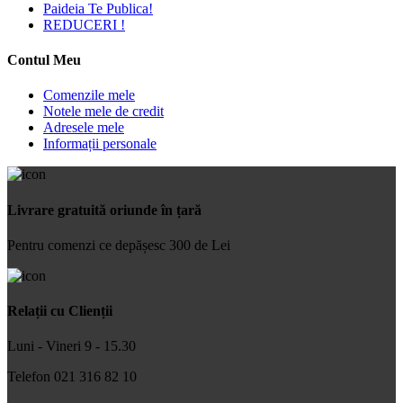
Paideia Te Publica!
REDUCERI !
Contul Meu
Comenzile mele
Notele mele de credit
Adresele mele
Informații personale
Livrare gratuită oriunde în țară
Pentru comenzi ce depășesc 300 de Lei
Relații cu Clienții
Luni - Vineri 9 - 15.30
Telefon 021 316 82 10