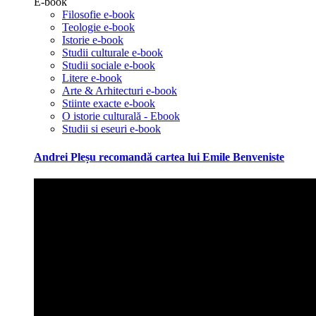
E-book
Filosofie e-book
Teologie e-book
Istorie e-book
Studii culturale e-book
Studii sociale e-book
Litere e-book
Arte & Arhitecturi e-book
Stiinte exacte e-book
O istorie culturală - Ebook
Studii si eseuri e-book
Andrei Pleșu recomandă cartea lui Emile Benveniste