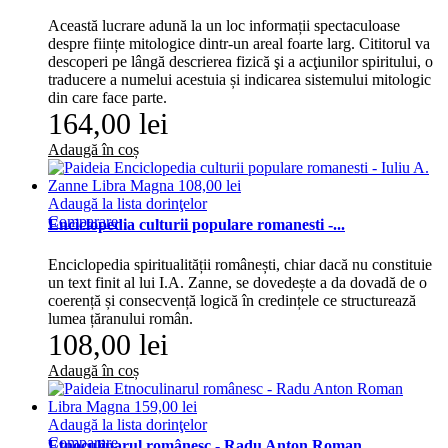
Această lucrare adună la un loc informații spectaculoase
despre ființe mitologice dintr-un areal foarte larg. Cititorul va
descoperi pe lângă descrierea fizică şi a acţiunilor spiritului, o
traducere a numelui acestuia și indicarea sistemului mitologic
din care face parte.
164,00 lei
Adaugă în coș
Adaugă la lista dorinţelor
Comparare
Enciclopedia culturii populare romanesti -...
Enciclopedia spiritualității românești, chiar dacă nu constituie
un text finit al lui I.A. Zanne, se dovedește a da dovadă de o
coerență și consecvență logică în credințele ce structurează
lumea țăranului român.
108,00 lei
Adaugă în coș
Adaugă la lista dorinţelor
Comparare
Etnoculinarul românesc - Radu Anton Roman