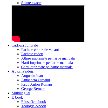
Stiinte exacte
Cadouri culturale
Pachete ebook de vacanta
Pachete cadou
Atlase imprimate pe hartie manuala
Harti imprimate pe hartie manuala
Carti imprimate pe hartie manuala
Autori Paideia
Augustin Ioan
Antoaneta Olteanu
Radu Anton Roman
George Remete
Multilingual
E-book
Filosofie e-book
Teologie e-book