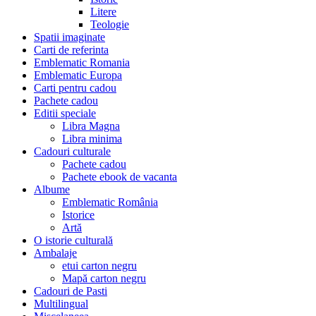
Litere
Teologie
Spatii imaginate
Carti de referinta
Emblematic Romania
Emblematic Europa
Carti pentru cadou
Pachete cadou
Editii speciale
Libra Magna
Libra minima
Cadouri culturale
Pachete cadou
Pachete ebook de vacanta
Albume
Emblematic România
Istorice
Artă
O istorie culturală
Ambalaje
etui carton negru
Mapă carton negru
Cadouri de Pasti
Multilingual