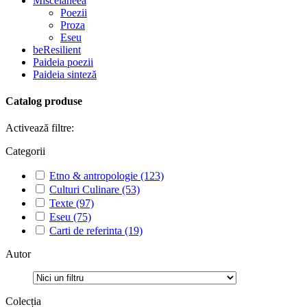
Miscelaneea
Poezii
Proza
Eseu
beResilient
Paideia poezii
Paideia sinteză
Catalog produse
Activează filtre:
Categorii
Etno & antropologie
(123)
Culturi Culinare
(53)
Texte
(97)
Eseu
(75)
Carti de referinta
(19)
Autor
Colecția