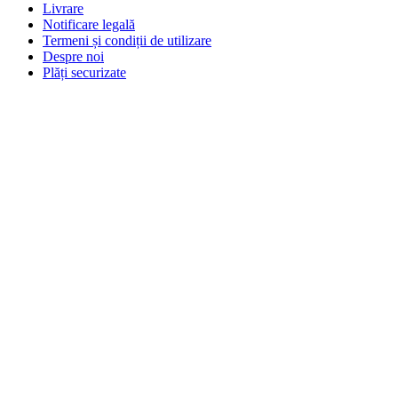
Livrare
Notificare legală
Termeni și condiții de utilizare
Despre noi
Plăți securizate