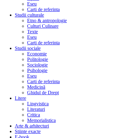
Eseu
Carti de referinta
Studii culturale
Etno & antropologie
Culturi Culinare
Texte
Eseu
Carti de referinta
Studii sociale
Economie
Politologie
Sociologie
Psihologie
Eseu
Carti de referinta
Medicină
Ghidul de Drept
Litere
Lingvistica
Literaturi
Critica
Memorialistica
Arte & arhitecturi
Stiinte exacte
E-book