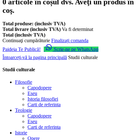
0
articole în coșul dvs.
Aveţi un produs în
coş.
Total produse: (inclusiv TVA)
Total livrare (inclusiv TVA)
Va fi determinat
Total (inclusiv TVA)
Continuaţi cumpărăturie
Finalizați comanda
Paideia Te Publică!
Scrie-ne pe WhatsApp
Întoarceți-vă la pagina principală
Studii culturale
Studii culturale
Filosofie
Capodopere
Eseu
Istoria filosofiei
Carti de referinta
Teologie
Capodopere
Eseu
Carti de referinta
Istorie
Opere