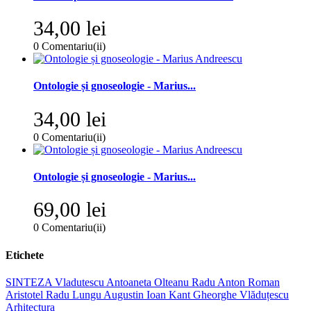
34,00 lei
0
Comentariu(ii)
Ontologie și gnoseologie - Marius...
34,00 lei
0
Comentariu(ii)
Ontologie și gnoseologie - Marius...
69,00 lei
0
Comentariu(ii)
Etichete
SINTEZA
Vladutescu
Antoaneta Olteanu
Radu Anton Roman
Aristotel
Radu Lungu
Augustin Ioan
Kant
Gheorghe Vlăduțescu
Arhitectura