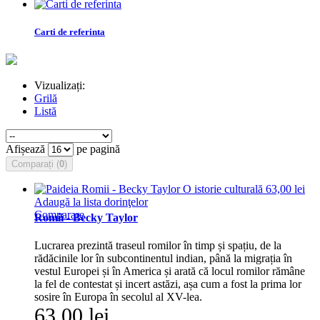
Carti de referinta
Vizualizați:
Grilă
Listă
Afișează
pe pagină
Comparați (
0
)
Adaugă la lista dorinţelor
Comparare
Romii - Becky Taylor
Lucrarea prezintă traseul romilor în timp și spațiu, de la
rădăcinile lor în subcontinentul indian, până la migrația în
vestul Europei și în America și arată că locul romilor rămâne
la fel de contestat și incert astăzi, așa cum a fost la prima lor
sosire în Europa în secolul al XV-lea.
63,00 lei