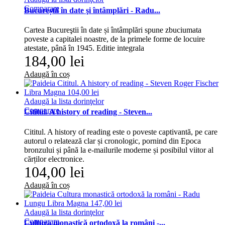
Comparare
Bucureștii în date şi întâmplări - Radu...
Cartea Bucureştii în date și întâmplări spune zbuciumata
poveste a capitalei noastre, de la primele forme de locuire
atestate, până în 1945. Editie integrala
184,00 lei
Adaugă în coș
Adaugă la lista dorinţelor
Comparare
Cititul. A history of reading - Steven...
Cititul. A history of reading este o poveste captivantă, pe care
autorul o relatează clar și cronologic, pornind din Epoca
bronzului și până la e-mailurile moderne și posibilul viitor al
cărților electronice.
104,00 lei
Adaugă în coș
Adaugă la lista dorinţelor
Comparare
Cultura monastică ortodoxă la români -...