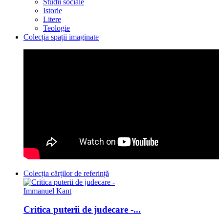
Studii sociale
Istorie
Litere
Teologie
Colecția spații imaginate
Colecția cărților de referință
Critica puterii de judecare -...