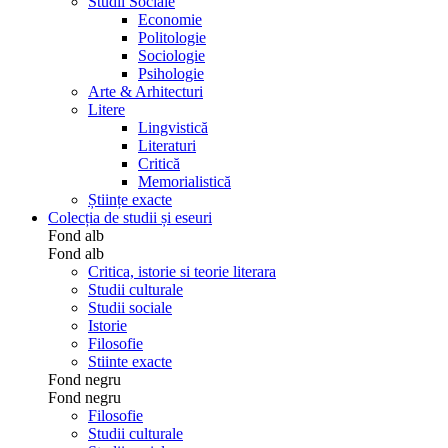
Studii Sociale
Economie
Politologie
Sociologie
Psihologie
Arte & Arhitecturi
Litere
Lingvistică
Literaturi
Critică
Memorialistică
Științe exacte
Colecția de studii și eseuri
Fond alb
Fond alb
Critica, istorie si teorie literara
Studii culturale
Studii sociale
Istorie
Filosofie
Stiinte exacte
Fond negru
Fond negru
Filosofie
Studii culturale