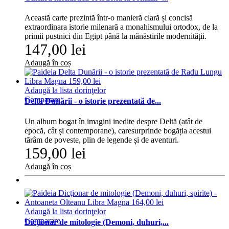
Această carte prezintă într-o manieră clară și concisă
extraordinara istorie milenară a monahismului ortodox, de la
primii pustnici din Egipt până la mănăstirile modernității.
147,00 lei
Adaugă în coș
Adaugă la lista dorinţelor
Comparare
Delta Dunării - o istorie prezentată de...
Un album bogat în imagini inedite despre Deltă (atât de
epocă, cât și contemporane), caresurprinde bogăția acestui
tărâm de poveste, plin de legende și de aventuri.
159,00 lei
Adaugă în coș
Adaugă la lista dorinţelor
Comparare
Dicţionar de mitologie (Demoni, duhuri,...