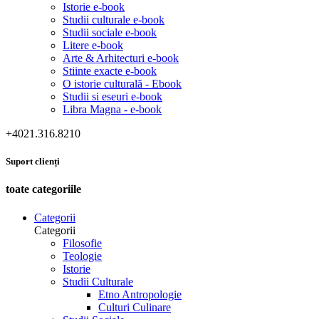
Istorie e-book
Studii culturale e-book
Studii sociale e-book
Litere e-book
Arte & Arhitecturi e-book
Stiinte exacte e-book
O istorie culturală - Ebook
Studii si eseuri e-book
Libra Magna - e-book
+4021.316.8210
Suport clienți
toate categoriile
Categorii
Categorii
Filosofie
Teologie
Istorie
Studii Culturale
Etno Antropologie
Culturi Culinare