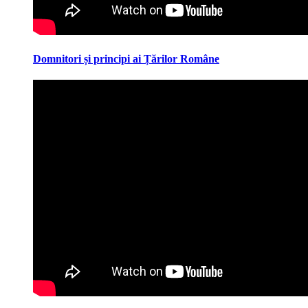
Domnitori și principi ai Țărilor Române