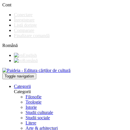
Cont
Conectare
Înregistrare
Listă dorințe
Comparare
Finalizare comandă
Română
English
Română
Toggle navigation
Categorii
Categorii
Filosofie
Teologie
Istorie
Studii culturale
Studii sociale
Litere
Arte & arhitecturi