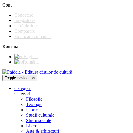
Cont
Conectare
Înregistrare
Listă dorințe
Comparare
Finalizare comandă
Română
English
Română
Toggle navigation
Categorii
Categorii
Filosofie
Teologie
Istorie
Studii culturale
Studii sociale
Litere
Arte & arhitecturi