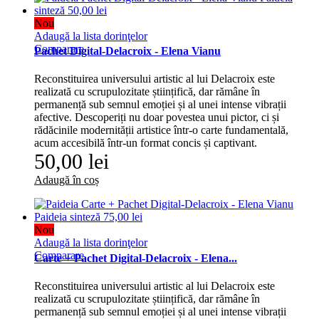
Nou
Adaugă la lista dorinţelor
Comparare
Pachet Digital-Delacroix - Elena Vianu
Reconstituirea universului artistic al lui Delacroix este
realizată cu scrupulozitate științifică, dar rămâne în
permanență sub semnul emoției și al unei intense vibrații
afective. Descoperiți nu doar povestea unui pictor, ci și
rădăcinile modernității artistice într-o carte fundamentală,
acum accesibilă într-un format concis și captivant.
50,00 lei
Adaugă în coș
Nou
Adaugă la lista dorinţelor
Comparare
Carte + Pachet Digital-Delacroix - Elena...
Reconstituirea universului artistic al lui Delacroix este
realizată cu scrupulozitate științifică, dar rămâne în
permanență sub semnul emoției și al unei intense vibrații