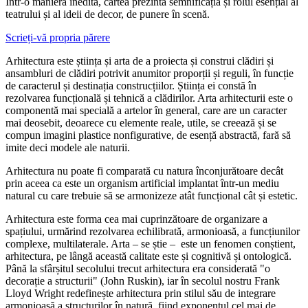
Într-o manieră inedită, cartea prezintă semnificația și rolul esențial al
teatrului și al ideii de decor, de punere în scenă.
Scrieți-vă propria părere
Arhitectura este știința și arta de a proiecta și construi clădiri și
ansambluri de clădiri potrivit anumitor proporții și reguli, în funcție
de caracterul și destinația construcțiilor. Știința ei constă în
rezolvarea funcțională și tehnică a clădirilor. Arta arhitecturii este o
componentă mai specială a artelor în general, care are un caracter
mai deosebit, deoarece cu elemente reale, utile, se creează și se
compun imagini plastice nonfigurative, de esență abstractă, fară să
imite deci modele ale naturii.
Arhitectura nu poate fi comparată cu natura înconjurătoare decât
prin aceea ca este un organism artificial implantat într-un mediu
natural cu care trebuie să se armonizeze atât funcțional cât și estetic.
Arhitectura este forma cea mai cuprinzătoare de organizare a
spațiului, urmărind rezolvarea echilibrată, armonioasă, a funcțiunilor
complexe, multilaterale. Arta – se știe –
este un fenomen conștient,
arhitectura, pe lângă această calitate este și cognitivă și ontologică.
Până la sfârșitul secolului trecut arhitectura era considerată "o
decorație a structurii" (John Ruskin), iar în secolul nostru Frank
Lloyd Wright redefinește arhitectura prin stilul său de integrare
armonioasă a structurilor în natură, fiind exponentul cel mai de