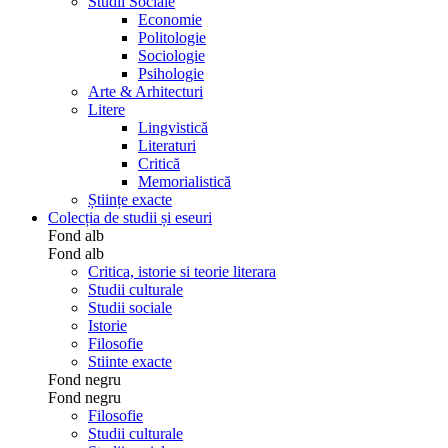
Studii Sociale
Economie
Politologie
Sociologie
Psihologie
Arte & Arhitecturi
Litere
Lingvistică
Literaturi
Critică
Memorialistică
Științe exacte
Colecția de studii și eseuri
Fond alb
Fond alb
Critica, istorie si teorie literara
Studii culturale
Studii sociale
Istorie
Filosofie
Stiinte exacte
Fond negru
Fond negru
Filosofie
Studii culturale