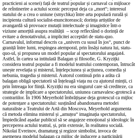
practicieni ai scenei) față de teatrul popular și carnaval ca mijloace
de reîntinerire a actului scenic perceput deja ca „mort“; interesul
statului de a crea o uniune (smychka) între arta populară rurală și
incipienta cultură socialist-muncitorească; dorința artiștilor de
avangardă să provoace mutații intelectuale și imagistice într-o
viziune amorțită
asupra realității
– scop reflectând o dorință de
evitare a denotativului, a implicitei acceptări de statu-quo.
Carnavalul, informal descris ca „univers cu susul în jos“, punct de
graniță între lumi, respingea atemporal, prin însăși natura lui, statu-
quo-ul, și
propunea un model popular al spectatorului angajat4.
Astfel, în cartea sa intitulată Balagan și filosofie, G. Kryzițki
considera teatrul popular a fi modelul teatrului contemporan, întrucât
unește revelația și misterul, înțelepciunea și acțiunea, comedia și
nebunia, tragedia și misterul. Autorul continuă prin a arăta că
balagan obligă spectatorii să înțeleagă viața nu cu ajutorul minții, ci
prin întreaga lor fiin
ță.
Kryzițki nu era singurul care să crediteze, ca
strategie de implicare a spectatorului, uniunea carnavalesc-grotescă a
contrariilor. În 1906 Meyerhold îmbrățișase deja grotescul ca mijloc
de potențare a spectatorului: susținând abandonarea metodei
naturaliste a Teatrului de Artă din Moscova, Meyerhold argumenta
că metoda elimina misterul și „amuțea“ imaginația spectatorului,
împiedicând așadar publicul să se angajeze emoțional și ideologic în
perceperea actului teatral, și, prin extensie, în realitatea
socială.
Nikolai Evreinov, dramaturg și regizor simbolist, invoca de
asemenea modelul balagan ca mijloc de inducere a participării