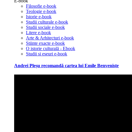
E-book
Filosofie e-book
Teologie e-book
Istorie e-book
Studii culturale e-book
Studii sociale e-book
Litere e-book
Arte & Arhitecturi e-book
Stiinte exacte e-book
O istorie culturală - Ebook
Studii si eseuri e-book
Andrei Pleșu recomandă cartea lui Emile Benveniste