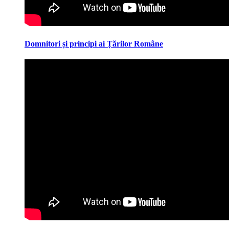
Domnitori și principi ai Țărilor Române