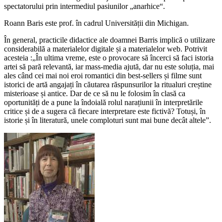
spectatorului prin intermediul pasiunilor „
anarhice“.
Roann Baris este prof. în cadrul Universității din Michigan.
În general, practicile didactice ale doamnei Barris implică o utilizare
considerabilă a materialelor digitale și a materialelor web. Potrivit
acesteia :„În ultima vreme, este o provocare să încerci să faci istoria
artei să pară relevantă, iar mass-media ajută, dar nu este soluția, mai
ales când cei mai noi eroi romantici din best-sellers și filme sunt
istorici de artă angajați în căutarea răspunsurilor la ritualuri creștine
misterioase și antice. Dar de ce să nu le folosim în clasă ca
oportunități de a pune la îndoială rolul narațiunii în interpretările
critice și de a sugera că fiecare interpretare este fictivă? Totuși, în
istorie și în literatură, unele comploturi sunt mai bune decât altele”.