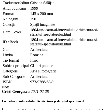
Traducator/editor
Cristina Sălăjanu
Anul publicării
1999
Format
145 x 200 mm
Nr. pagini
150
Colecția
Spaţii imaginate
1804-un-teatru-al-intervalului-arhitectura-si-
Hard Cover
sfarsitul-spectatorului.html
1804-un-teatru-al-intervalului-arhitectura-si-
ID eBook
sfarsitul-spectatorului.html
Gen
Arhitectura
Limba
Romana
Tip format
Fizic
Subiect principal
Cladiri publice
Categorie
Arta si fotografie
Sub-Categorie
Arhitectura
ISBN
973-9368-68-9
Nota
Cristi Georgescu
2021-02-28
Un teatru al intervalului. Arhitectura şi sfârşitul spectatorul