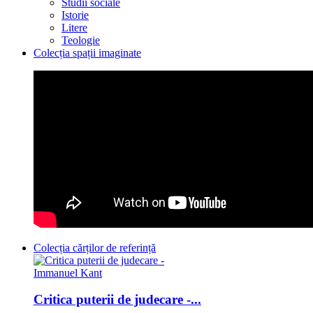
Studii sociale
Istorie
Litere
Teologie
Colecția spații imaginate
Colecția cărților de referință
Critica puterii de judecare -...