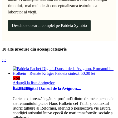
timpului, mai mult decât conceptualizarea teatrului ca
laborator al vieții.
Deschide dosarul complet pe Paideia Symbio
10 alte produse din aceeași categorie
‹
›
Nou
Adaugă la lista dorinţelor
Comparare
Pachet Digital-Dansul de la Avignon....
Cartea explorează legătura profundă dintre dramele personale
ale renumitului pictor Hans Holbein cel Tânăr și contextul
istoric tulbure al Reformei, oferind o perspectivă vie asupra
condiției artistului într-o epocă de mari transformări sociale și
religioase.