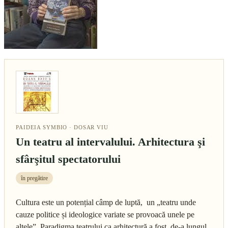
PAIDEIA SYMBIO · DOSAR VIU
Un teatru al intervalului. Arhitectura şi
sfârşitul spectatorului
în pregătire
Cultura este un potențial câmp de luptă, un „teatru unde
cauze politice și ideologice variate se provoacă unele pe
altele”. Paradigma teatrului ca arhitectură a fost, de-a lungul