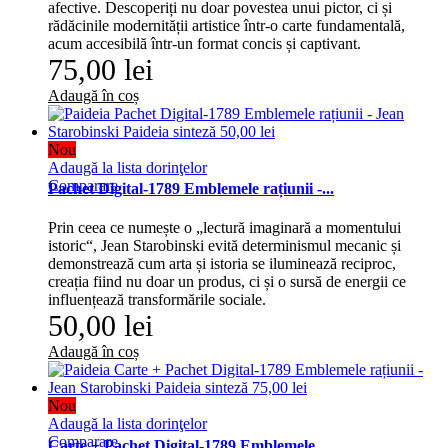
afective. Descoperiți nu doar povestea unui pictor, ci și
rădăcinile modernității artistice într-o carte fundamentală,
acum accesibilă într-un format concis și captivant.
75,00 lei
Adaugă în coș
Nou
Adaugă la lista dorinţelor
Comparare
Pachet Digital-1789 Emblemele rațiunii -...
Prin ceea ce numește o „lectură imaginară a momentului
istoric“, Jean Starobinski evită determinismul mecanic și
demonstrează cum arta și istoria se iluminează reciproc,
creația fiind nu doar un produs, ci și o sursă de energii ce
influențează transformările sociale.
50,00 lei
Adaugă în coș
Nou
Adaugă la lista dorinţelor
Comparare
Carte + Pachet Digital-1789 Emblemele...