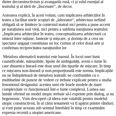
dintre deconstructivism și avangarda rusă, ci și rolul esențial al
teatrului și al ideii de „înscenare”, de decor.
Autoarea explică, în acest volum, cum implicarea arhitecților în
teatru a facilitat unele scopuri de „laborator“, arhitectura nefiind
obligată să se limiteze la contextul teatral nici pentru a pune accent
pe narațiunea noii vieți, nici pentru a sublinia narațiunea teatrului:
„Implicarea arhitecților în teatru, conceptualizarea arhitecturii ca
sinteză între rațiune, fantezie și mișcare, și dorința de a crea un
spectator angajat constituiau un loc comun al celor două arte și
confirmau reciprocitatea narațiunilor lor
Metafora alternativă teatrului este haosul. În locul unei lumi
cuantificabile, măsurabile, lipsite de ambiguități, avem o lume în
care dinamica lineară este doar unul din tipurile de mișcare, în timp
ce mișcarea non-lineară și non-proporțională este norma. Implicațiile
nu ne îndepărtează de metafora teatrală: ne confruntăm cu o
multitudine de puncte de vedere ce trebuie explicate pentru a studia
fenomenul designului: acestea sunt ele însele modele de mare
complexitate ce funcționează într-o lume complexă. Lumea sau
lumile oferind un model utopic trebuie să-l exprime prin dialog, și nu
hegemonic. Vom descoperi că ideea este valabilă pentru modelul
utopic constructivist, în al cărui testament va fi apărut printre rânduri;
și vom pune aceasta sub semnul întrebării în timp ce examinăm
expresia recentă a utopiei americane.