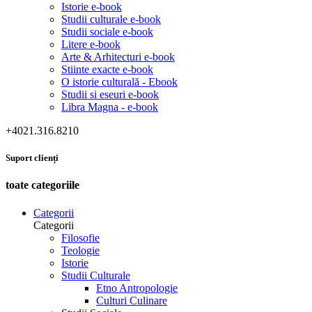
Istorie e-book
Studii culturale e-book
Studii sociale e-book
Litere e-book
Arte & Arhitecturi e-book
Stiinte exacte e-book
O istorie culturală - Ebook
Studii si eseuri e-book
Libra Magna - e-book
+4021.316.8210
Suport clienți
toate categoriile
Categorii
Categorii
Filosofie
Teologie
Istorie
Studii Culturale
Etno Antropologie
Culturi Culinare