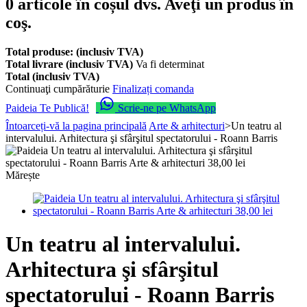
0
articole în coșul dvs.
Aveţi un produs în
coş.
Total produse: (inclusiv TVA)
Total livrare (inclusiv TVA)
Va fi determinat
Total (inclusiv TVA)
Continuaţi cumpărăturie
Finalizați comanda
Paideia Te Publică!
Scrie-ne pe WhatsApp
Întoarceți-vă la pagina principală
Arte & arhitecturi
>
Un teatru al
intervalului. Arhitectura şi sfârşitul spectatorului - Roann Barris
Mărește
Un teatru al intervalului.
Arhitectura şi sfârşitul
spectatorului - Roann Barris