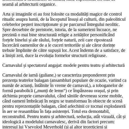
seamă al arhitecturii organice.
Arta și imaginile ei au fost folosite ca modalități magice de control
ritualic asupra lumii, de la începutul însuși al culturii, din paleoliticul
celebrelor peșteri inscripționate și pe parcursul întregului neolitic.
Spre deosebire de preistorie, istoria, de la sumerieni încoace, ne
prezintă o mai bine structurată religie a zeităților personificând
forțele binelui și ale răului, forțele naturii, zeii care ripostează
încercării oamenilor de a le cuceri teritoriile și ale căror dorințe
trebuie împlinite de către supușii lor. Acest îndemn de a satisface, de
a liniști zeii, duce la evoluția formelor structurii religioase.
Carnavalul și spectatorul angajat: modele pentru teatru și arhitectură
Carnavalul de iarnă (guliane,) se caracteriza preponderent prin
prezența teatrelor balagan (ansambluri populare de ocazie, variind ca
număr de actanți, întâlnite în vreme de carnaval,), a toboganelor de
formă parabolică („munți de lemn“) ce împânzeau orașul, și prin
alchimia proprie carnavalului, când săniile deveneau scene mobile,
când oameni îmbrăcați în negru se transformau în obiecte de scenă
pentru reprezentațiile balagan, când arlechinii ce tocmai explodaseră
în aer se reasamblau în fața asistenței. Totul era demontabil,
reconstruibil. Pentru teatru și arhitectură, seducția, atât vizuală, cât și
ideologică a modelului carnavalesc, derivă din factori precum:
interesul lui Vsevolod Meyerhold (și al altor teoreticieni și