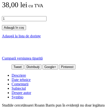
38,00 lei
cu TVA
Adaugă în coș
Adaugă la lista de dorințe
Cumpară versiunea tiparită
Tweet
Distribuiţi
Google+
Pinterest
Descriere
Date tehnice
Comentarii
Subiectul
Despre autor
Symbio
Studiile cercetătoarei Roann Barris pun în evidență nu doar legătura