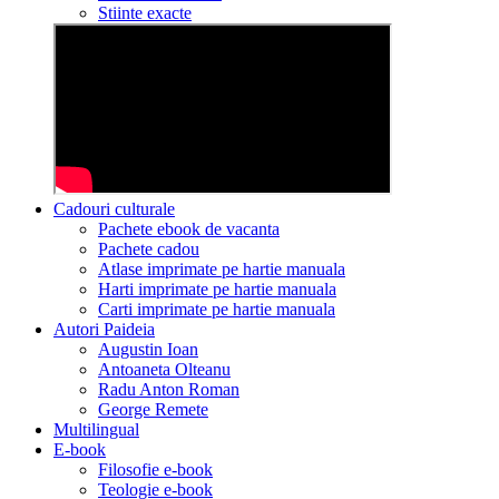
Stiinte exacte
Cadouri culturale
Pachete ebook de vacanta
Pachete cadou
Atlase imprimate pe hartie manuala
Harti imprimate pe hartie manuala
Carti imprimate pe hartie manuala
Autori Paideia
Augustin Ioan
Antoaneta Olteanu
Radu Anton Roman
George Remete
Multilingual
E-book
Filosofie e-book
Teologie e-book