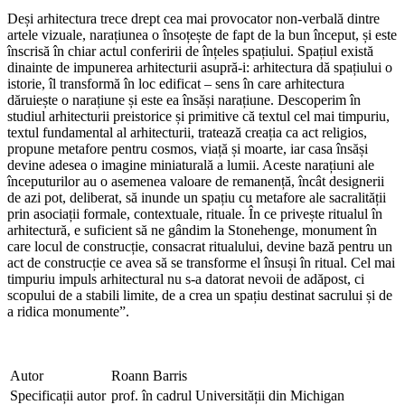
Deși arhitectura trece drept cea mai provocator non-verbală dintre
artele vizuale, narațiunea o însoțește de fapt de la bun început, și este
înscrisă în chiar actul conferirii de înțeles spațiului. Spațiul există
dinainte de impunerea arhitecturii asupră-i: arhitectura dă spațiului o
istorie, îl transformă în loc edificat – sens în care arhitectura
dăruiește o narațiune și este ea însăși narațiune. Descoperim în
studiul arhitecturii preistorice și primitive că textul cel mai timpuriu,
textul fundamental al arhitecturii, tratează creația ca act religios,
propune metafore pentru cosmos, viață și moarte, iar casa însăși
devine adesea o imagine miniaturală a lumii. Aceste narațiuni ale
începuturilor au o asemenea valoare de remanență, încât designerii
de azi pot, deliberat, să inunde un spațiu cu metafore ale sacralității
prin asociații formale, contextuale, rituale. În ce privește ritualul în
arhitectură, e suficient să ne gândim la Stonehenge, monument în
care locul de construcție, consacrat ritualului, devine bază pentru un
act de construcție ce avea să se transforme el însuși în ritual. Cel mai
timpuriu impuls arhitectural nu s-a datorat nevoii de adăpost, ci
scopului de a stabili limite, de a crea un spațiu destinat sacrului și de
a ridica monumente”.
Autor
Roann Barris
Specificații autor
prof. în cadrul Universității din Michigan