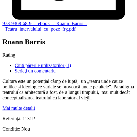
973-9368-68-9_-_ebook_-_Roann_Barris_-
_Teatru_intervalului_cu_poze_frg.pdf
Roann Barris
Rating
Citiți părerile utilizatorilor (
1
)
Scrieţi un comentariu
Cultura este un potențial câmp de luptă,
un „teatru unde cauze
politice și ideologice variate se provoacă unele pe altele”. Paradigma
teatrului ca arhitectură a fost, de-a lungul timpului,
mai mult decât
conceptualizarea teatrului ca laborator al vieții.
Mai multe detalii
Referință:
1131P
Condiție:
Nou