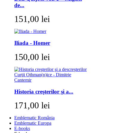
de...
151,00 lei
Iliada - Homer
150,00 lei
Historia creşterilor şi a...
171,00 lei
Emblematic România
Emblematic Europa
E-books