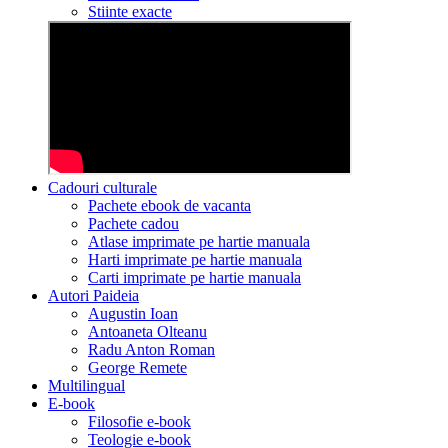
Stiinte exacte
Cadouri culturale
Pachete ebook de vacanta
Pachete cadou
Atlase imprimate pe hartie manuala
Harti imprimate pe hartie manuala
Carti imprimate pe hartie manuala
Autori Paideia
Augustin Ioan
Antoaneta Olteanu
Radu Anton Roman
George Remete
Multilingual
E-book
Filosofie e-book
Teologie e-book