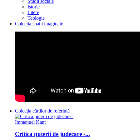
Studii sociale
Istorie
Litere
Teologie
Colecția spații imaginate
Colecția cărților de referință
Critica puterii de judecare -...