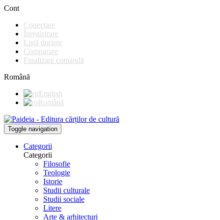
Cont
Conectare
Înregistrare
Listă dorințe
Comparare
Finalizare comandă
Română
English
Română
Toggle navigation
Categorii
Categorii
Filosofie
Teologie
Istorie
Studii culturale
Studii sociale
Litere
Arte & arhitecturi