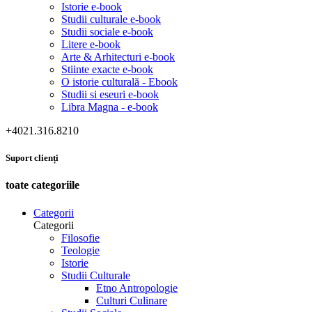
Istorie e-book
Studii culturale e-book
Studii sociale e-book
Litere e-book
Arte & Arhitecturi e-book
Stiinte exacte e-book
O istorie culturală - Ebook
Studii si eseuri e-book
Libra Magna - e-book
+4021.316.8210
Suport clienți
toate categoriile
Categorii
Categorii
Filosofie
Teologie
Istorie
Studii Culturale
Etno Antropologie
Culturi Culinare