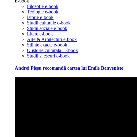
E-book
Filosofie e-book
Teologie e-book
Istorie e-book
Studii culturale e-book
Studii sociale e-book
Litere e-book
Arte & Arhitecturi e-book
Stiinte exacte e-book
O istorie culturală - Ebook
Studii si eseuri e-book
Andrei Pleșu recomandă cartea lui Emile Benveniste