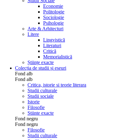
Studii Sociale
Economie
Politologie
Sociologie
Psihologie
Arte & Arhitecturi
Litere
Lingvistică
Literaturi
Critică
Memorialistică
Științe exacte
Colecția de studii și eseuri
Fond alb
Fond alb
Critica, istorie si teorie literara
Studii culturale
Studii sociale
Istorie
Filosofie
Stiinte exacte
Fond negru
Fond negru
Filosofie
Studii culturale