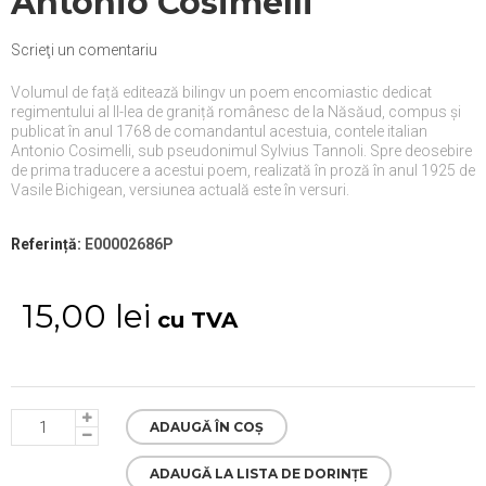
Antonio Cosimelli
Scrieţi un comentariu
Volumul de față editează bilingv un poem encomiastic dedicat
regimentului al II-lea de graniță românesc de la Năsăud, compus și
publicat în anul 1768 de comandantul acestuia, contele italian
Antonio Cosimelli, sub pseudonimul Sylvius Tannoli. Spre deosebire
de prima traducere a acestui poem, realizată în proză în anul 1925 de
Vasile Bichigean, versiunea actuală este în versuri.
Referință:
E00002686P
15,00 lei
cu TVA
ADAUGĂ ÎN COȘ
ADAUGĂ LA LISTA DE DORINȚE