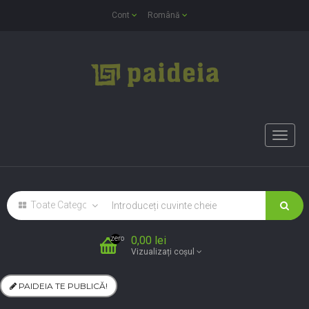
Cont
Română
Toggle
naviga
0,00 lei
zero
Vizualizați coșul
PAIDEIA TE PUBLICĂ!