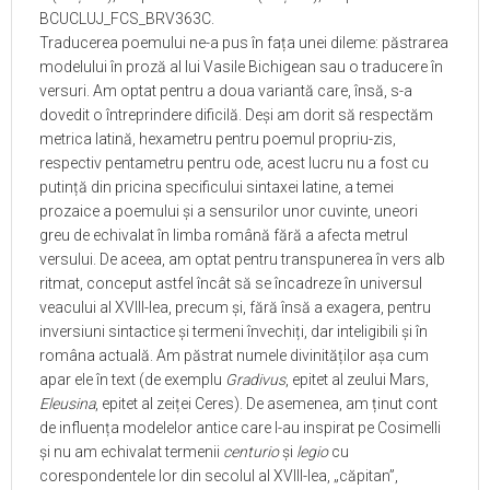
BCUCLUJ_FCS_BRV363C.
Traducerea poemului ne-a pus în fața unei dileme: păstrarea
modelului în proză al lui Vasile Bichigean sau o traducere în
versuri. Am optat pentru a doua variantă care, însă, s-a
dovedit o întreprindere dificilă. Deși am dorit să respectăm
metrica latină, hexametru pentru poemul propriu-zis,
respectiv pentametru pentru ode, acest lucru nu a fost cu
putință din pricina specificului sintaxei latine, a temei
prozaice a poemului și a sensurilor unor cuvinte, uneori
greu de echivalat în limba română fără a afecta metrul
versului. De aceea, am optat pentru transpunerea în vers alb
ritmat, conceput astfel încât să se încadreze
în universul
veacului al XVIII-lea
, precum și, fără însă a exagera, pentru
inversiuni sintactice și termeni învechiți, dar inteligibili și în
româna actuală. Am păstrat numele divinităților așa cum
apar ele în text (de exemplu
Gradivus
, epitet al zeului Mars,
Eleusina
, epitet al zeiței Ceres). De asemenea, am ținut cont
de influența modelelor antice care l-au inspirat pe Cosimelli
și nu am echivalat termenii
centurio
și
legio
cu
corespondentele lor din secolul al XVIII-lea, „căpitan”,