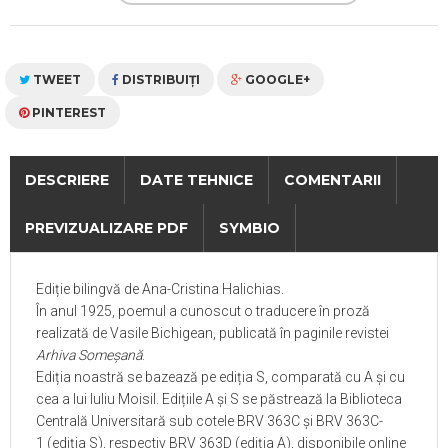
TWEET
DISTRIBUIŢI
GOOGLE+
PINTEREST
DESCRIERE
DATE TEHNICE
COMENTARII
PREVIZUALIZARE PDF
SYMBIO
Ediție bilingvă de Ana-Cristina Halichias.
În anul 1925, poemul a cunoscut o traducere în proză
realizată de Vasile Bichigean, publicată în paginile revistei
Arhiva Someșană
.
Ediția noastră se bazează pe ediția S, comparată cu A și cu
cea a lui Iuliu Moisil. Edițiile A și S se păstrează la Biblioteca
Centrală Universitară sub cotele BRV 363C și
BRV 363C-
1 (ediția S), respectiv BRV 363D (ediția A), disponibile online