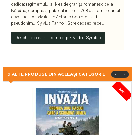
dedicat regimentului al II-lea de graniță românesc de la
Năsăud, compus și publicat în anul 1768 de comandantul
acestuia, contele italian Antonio Cosimelli, sub
pseudonimul Sylvius Tannoli. Spre deosebire de…
Deschide dosarul complet pe Paideia Symbio
‹
›
9 ALTE PRODUSE DIN ACEEAȘI CATEGORIE
NOU