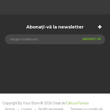
Abonați-vă la newsletter
ABONAȚI-VĂ
Copyright By Your Store © 2026
Creat de
Editura Paideia
Home
Livrare
Notificare legală
Termeni și condiții de