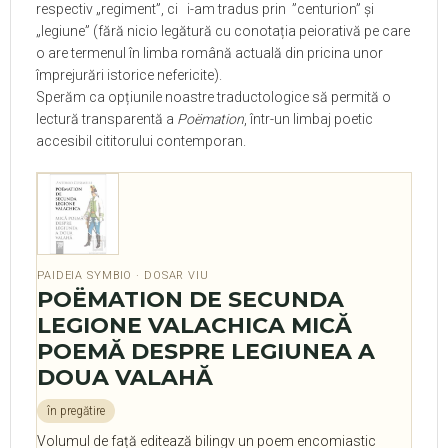
respectiv „regiment”, ci
i-am tradus prin
”centurion” și
„legiune” (fără nicio legătură cu conotația peiorativă pe care
o are termenul în limba română actuală din pricina unor
împrejurări istorice nefericite).
Sperăm ca opțiunile noastre traductologice să permită o
lectură transparentă a
Poëmation
, într-un limbaj poetic
accesibil cititorului contemporan.
PAIDEIA SYMBIO · DOSAR VIU
POËMATION DE SECUNDA
LEGIONE VALACHICA MICĂ
POEMĂ DESPRE LEGIUNEA A
DOUA VALAHĂ
în pregătire
Volumul de față editează bilingv un poem encomiastic