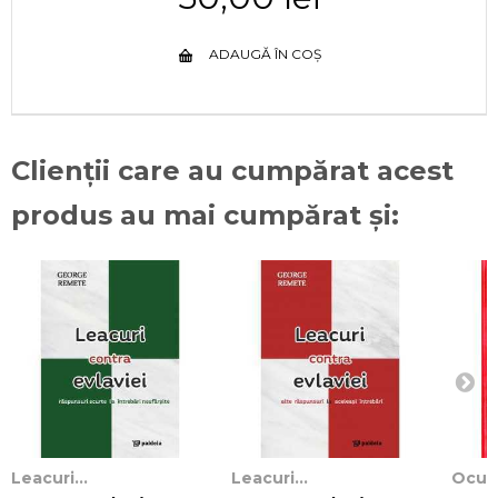
ADAUGĂ ÎN COȘ
Clienții care au cumpărat acest
produs au mai cumpărat și:
Leacuri...
Leacuri...
Ocult