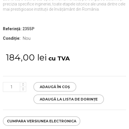
precizia specifice ingineriei, toate etapele istorice ale
uneia dintre cele
mai prestigioase instituții de învățământ din România.
Referință:
2355P
Condiție:
Nou
184,00 lei
cu TVA
ADAUGĂ ÎN COȘ
ADAUGĂ LA LISTA DE DORINȚE
CUMPARA VERSIUNEA ELECTRONICA