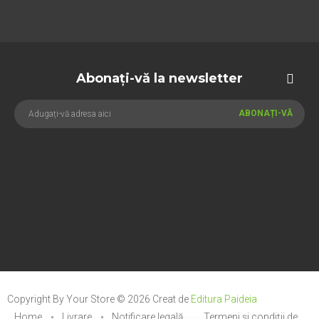
Abonați-vă la newsletter
ABONAȚI-VĂ
Copyright By Your Store © 2026
Creat de
Editura Paideia
Home
Livrare
Notificare legală
Termeni și condiții de