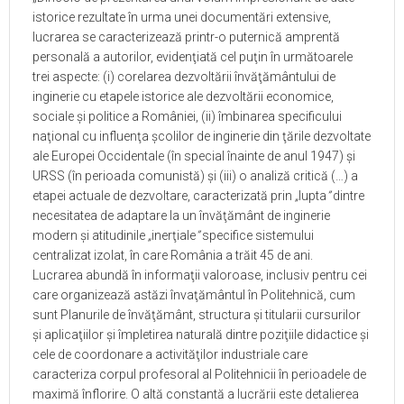
istorice rezultate în urma unei documentări extensive,
lucrarea se caracterizează printr-o puternică amprentă
personală a autorilor, evidenţiată cel puţin în următoarele
trei aspecte: (i) corelarea dezvoltării învăţământului de
inginerie cu etapele istorice ale dezvoltării economice,
sociale şi politice a României, (ii) îmbinarea specificului
naţional cu influenţa şcolilor de inginerie din ţările dezvoltate
ale Europei Occidentale (în special înainte de anul 1947) şi
URSS (în perioada comunistă) şi (iii) o analiză critică (…) a
etapei actuale de dezvoltare, caracterizată prin
„
lupta
”
dintre
necesitatea de adaptare la un învăţământ de inginerie
modern şi atitudinile
„
inerţiale
”
specifice sistemului
centralizat izolat, în care România a trăit 45 de ani.
Lucrarea abundă în informaţii valoroase, inclusiv pentru cei
care organizează astăzi învaţământul în Politehnică, cum
sunt Planurile de învăţământ, structura şi titularii cursurilor
şi aplicaţiilor şi împletirea naturală dintre poziţiile didactice şi
cele de coordonare a activităţilor industriale care
caracteriza corpul profesoral al Politehnicii în perioadele de
maximă înflorire. O altă constantă a lucrării este detalierea