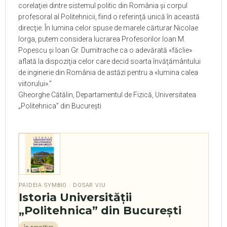
corelaţiei dintre sistemul politic din România şi corpul
profesoral al Politehnicii, fiind o referinţă unică în această
direcţie. În lumina celor spuse de marele cărturar Nicolae
Iorga, putem considera lucrarea Profesorilor Ioan M.
Popescu şi Ioan Gr. Dumitrache ca o adevărată «făclie
»
aflată la dispoziţia celor care decid soarta învăţământului
de inginerie din România de astăzi pentru a «lumina calea
viitorului
»
.”
Gheorghe Cătălin, Departamentul de Fizică, Universitatea
„
Politehnica
”
din Bucureşti
PAIDEIA SYMBIO · DOSAR VIU
Istoria Universităţii
„Politehnica” din Bucureşti