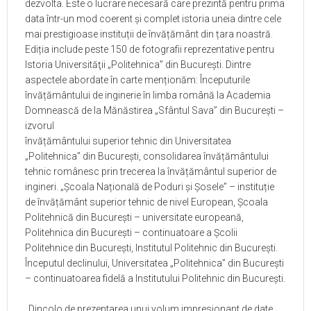
dezvolta. Este o lucrare necesară care prezintă pentru prima
data într-un mod coerent și complet istoria uneia dintre cele
mai prestigioase instituții de învățământ din țara noastră.
Ediția include peste 150 de fotografii reprezentative pentru
Istoria Universităţii „Politehnica” din Bucureşti. Dintre
aspectele abordate în carte menționăm: Începuturile
învățământului de inginerie în limba română la Academia
Domnească de la Mănăstirea „Sfântul Sava” din București –
izvorul
învățământului superior tehnic din Universitatea
„Politehnica” din București,
consolidarea învățământului
tehnic românesc prin trecerea la învățământul superior de
ingineri. „Școala Națională de Poduri și Șosele” – instituție
de învățământ superior tehnic de nivel European, Școala
Politehnică din București – universitate europeană,
Politehnica din București – continuatoare a Școlii
Politehnice din București, Institutul Politehnic din Bucureşti.
Începutul declinului, Universitatea „Politehnica” din Bucureşti
– continuatoarea fidelă a Institutului Politehnic din Bucureşti.
„
Dincolo de prezentarea unui volum impresionant de date