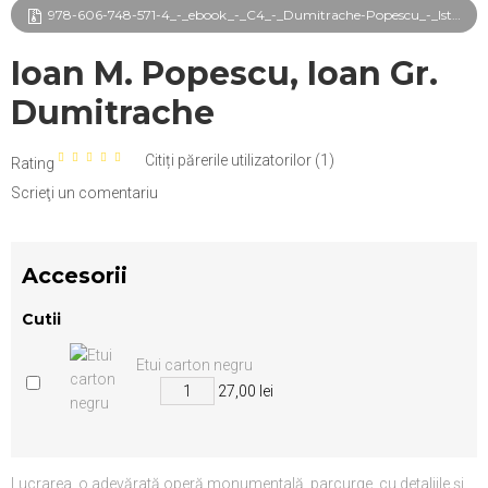
978-606-748-571-4_-_ebook_-_C4_-_Dumitrache-Popescu_-_Istoria_UPB_frg.pdf
Ioan M. Popescu, Ioan Gr.
Dumitrache
Citiți părerile utilizatorilor (
1
)
Rating
Scrieţi un comentariu
Accesorii
Cutii
Etui carton negru
27,00 lei
Lucrarea, o adevărată operă monumentală, parcurge, cu detaliile şi