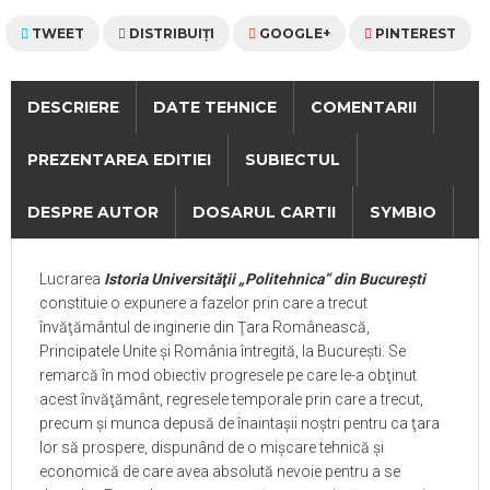
TWEET
DISTRIBUIŢI
GOOGLE+
PINTEREST
DESCRIERE
DATE TEHNICE
COMENTARII
PREZENTAREA EDITIEI
SUBIECTUL
DESPRE AUTOR
DOSARUL CARTII
SYMBIO
Lucrarea
Istoria Universităţii „Politehnica” din Bucureşti
constituie o expunere a fazelor prin care a trecut
învăţământul de inginerie din Ţara Românească,
Principatele Unite şi România întregită, la Bucureşti. Se
remarcă în mod obiectiv progresele pe care le-a obţinut
acest învăţământ, regresele temporale prin care a trecut,
precum şi munca depusă de înaintaşii noştri pentru ca ţara
lor să prospere, dispunând de o mişcare tehnică şi
economică de care avea absolută nevoie pentru a se