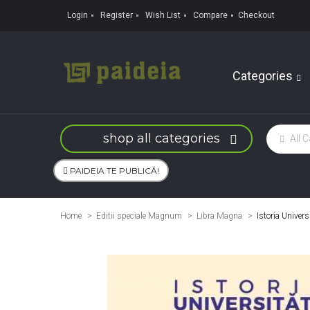
Login
Register
Wish List
Compare
Checkout
Categories
shop all categories
PAIDEIA TE PUBLICĂ!
Home
Editii speciale Magnum
>
Libra Magna
>
Istoria Univers