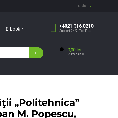
English
+4021.316.8210
E-book
Support 24/7. Toll Free
0,00 lei
0
View cart
ăţii „Politehnica”
Ioan M. Popescu,