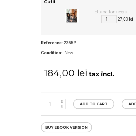
Cutii
Etui carton negru
27,00 lei
Reference:
2355P
Condition:
New
184,00 lei
tax incl.
ADD TO CART
ADD
BUY EBOOK VERSION