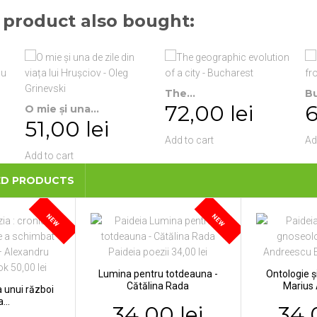
product also bought:
The...
Bu
72,00 lei
6
O mie și una...
51,00 lei
Add to cart
Ad
Add to cart
ED PRODUCTS
NEW
NEW
Lumina pentru totdeauna -
Ontologie ș
Cătălina Rada
Marius
a unui război
...
34,00 lei
34,