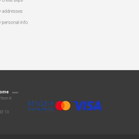
 credit slips
 addresses
 personal info
tome
 from 9
82 10