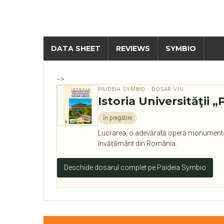
DATA SHEET
REVIEWS
SYMBIO
-->
PAIDEIA SYMBIO · DOSAR VIU
Istoria Universităţii 
în pregătire
Lucrarea, o adevărată operă monumentală, p
învățământ din România.
Deschide dosarul complet pe Paideia Symbio