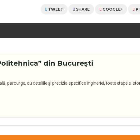
TWEET
SHARE
GOOGLE+
P
„Politehnica” din Bucureşti
arcurge, cu detaliile şi precizia specifice ingineriei, toate etapele istori