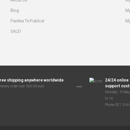
About Us
My
Blog
My
Paideia Te Publica!
My
SALE!
ree shipping anywhere worldwide
24/24 online
support cus
nevery order over 300.00 euro
Monday - Friday
to 16
Phone 021 316 