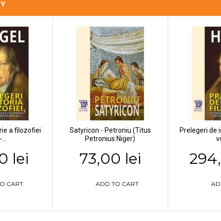
RY
ie a filozofiei
Satyricon - Petroniu (Titus
Prelegeri de i
-...
Petronius Niger)
vo
0 lei
73,00 lei
294,
O CART
ADD TO CART
AD