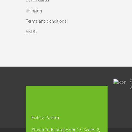
Saved Cards
Shipping
Terms and conditions
ANPC
F
O
Editura Paideia
Strada Tudor Arghezi nr. 15, Sector 2,