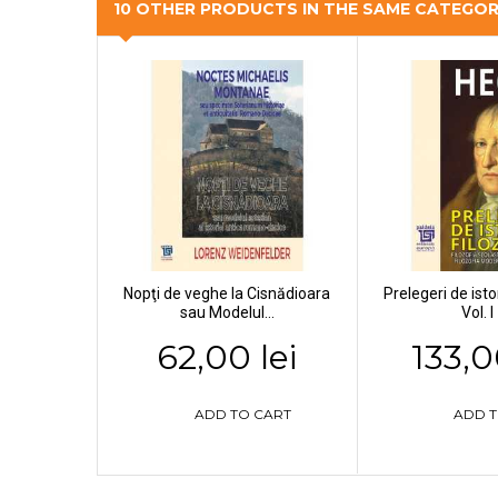
10 OTHER PRODUCTS IN THE SAME CATEGO
Nopţi de veghe la Cisnădioara
Prelegeri de istor
sau Modelul...
Vol. I 
62,00 lei
133,0
ADD TO CART
ADD T