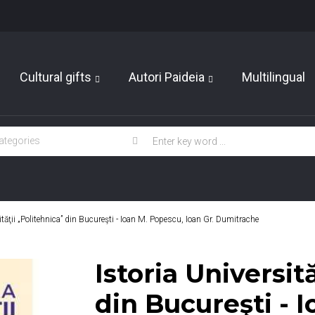
Cultural gifts
Autori Paideia
Multilingual
ităţii „Politehnica” din Bucureşti - Ioan M. Popescu, Ioan Gr. Dumitrache
Istoria Universit
din Bucureşti - 