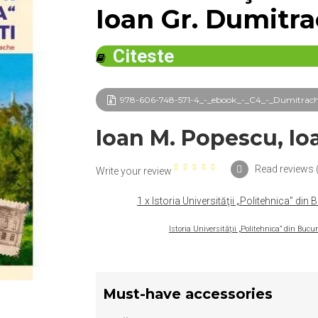
Ioan Gr. Dumitr
Citeste
978-606-748-571-4_-_ebook_-_C4_-_Dumitrache
Ioan M. Popescu, Io
Read reviews 
Write your review
1 x Istoria Universităţii „Politehnica” din
Istoria Universităţii „Politehnica” din Buc
Must-have accessories