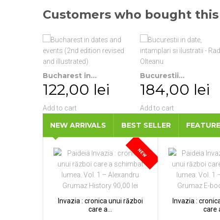
Customers who bought this 
Bucharest in...
Bucurestii...
122,00 lei
184,00 lei
Add to cart
Add to cart
NEW ARRIVALS
BEST SELLER
FEATUR
NEW
Invazia : cronica unui război
Invazia : cronic
care a...
care a