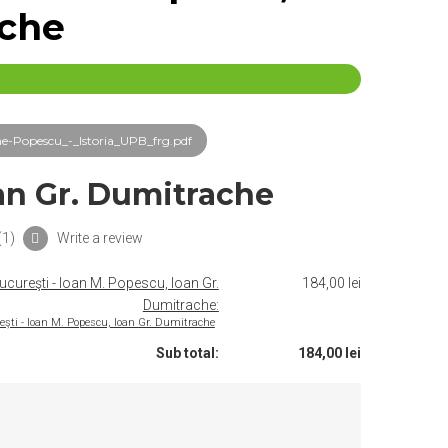
ache
-Popescu_-_Istoria_UPB_frg.pdf
an Gr. Dumitrache
(
1
)
Write a review
 Bucureşti - Ioan M. Popescu, Ioan Gr.
184,00 lei
Dumitrache:
ureşti - Ioan M. Popescu, Ioan Gr. Dumitrache
Sub total:
184,00 lei