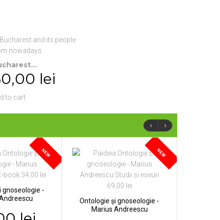
charest...
0,00 lei
d to cart
‹
›
NEW
NEW
i gnoseologie -
 Andreescu
Ontologie și gnoseologie -
Marius Andreescu
00 lei