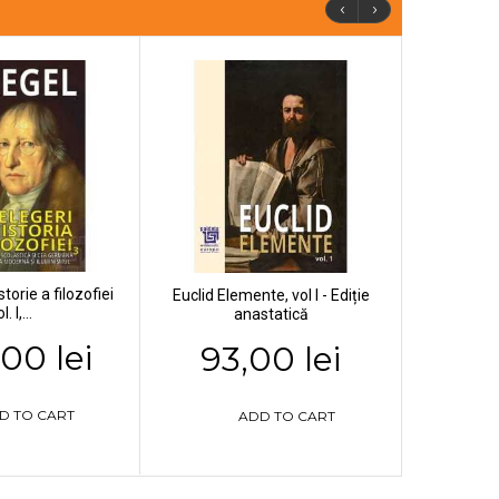
‹
›
storie a filozofiei
Euclid Elemente, vol I - Ediție
l. I,...
anastatică
00 lei
93,00 lei
D TO CART
ADD TO CART