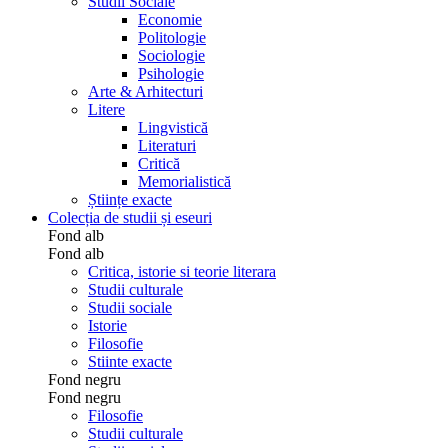
Studii Sociale
Economie
Politologie
Sociologie
Psihologie
Arte & Arhitecturi
Litere
Lingvistică
Literaturi
Critică
Memorialistică
Științe exacte
Colecția de studii și eseuri
Fond alb
Fond alb
Critica, istorie si teorie literara
Studii culturale
Studii sociale
Istorie
Filosofie
Stiinte exacte
Fond negru
Fond negru
Filosofie
Studii culturale