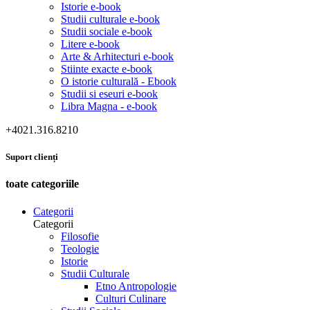
Istorie e-book
Studii culturale e-book
Studii sociale e-book
Litere e-book
Arte & Arhitecturi e-book
Stiinte exacte e-book
O istorie culturală - Ebook
Studii si eseuri e-book
Libra Magna - e-book
+4021.316.8210
Suport clienți
toate categoriile
Categorii
Categorii
Filosofie
Teologie
Istorie
Studii Culturale
Etno Antropologie
Culturi Culinare