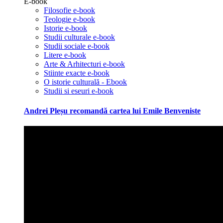
E-book
Filosofie e-book
Teologie e-book
Istorie e-book
Studii culturale e-book
Studii sociale e-book
Litere e-book
Arte & Arhitecturi e-book
Stiinte exacte e-book
O istorie culturală - Ebook
Studii si eseuri e-book
Andrei Pleșu recomandă cartea lui Emile Benveniste