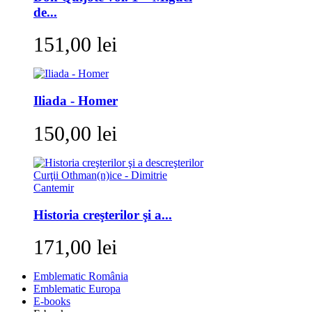
de...
151,00 lei
Iliada - Homer
150,00 lei
Historia creşterilor şi a...
171,00 lei
Emblematic România
Emblematic Europa
E-books