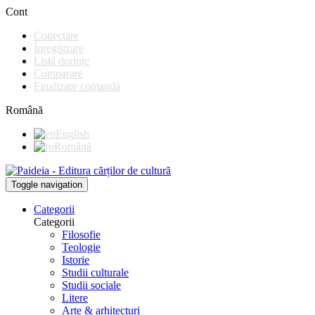
Cont
Conectare
Înregistrare
Listă dorințe
Comparare
Finalizare comandă
Română
English
Română
Toggle navigation
Categorii
Categorii
Filosofie
Teologie
Istorie
Studii culturale
Studii sociale
Litere
Arte & arhitecturi