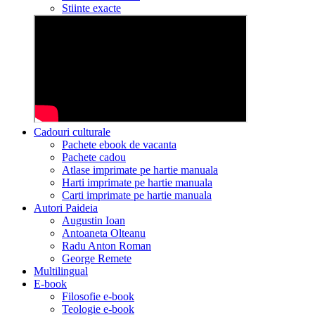
Stiinte exacte
Cadouri culturale
Pachete ebook de vacanta
Pachete cadou
Atlase imprimate pe hartie manuala
Harti imprimate pe hartie manuala
Carti imprimate pe hartie manuala
Autori Paideia
Augustin Ioan
Antoaneta Olteanu
Radu Anton Roman
George Remete
Multilingual
E-book
Filosofie e-book
Teologie e-book