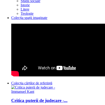
Studii sociale
Istorie
Litere
Teologie
Colecția spații imaginate
Colecția cărților de referință
Critica puterii de judecare -...