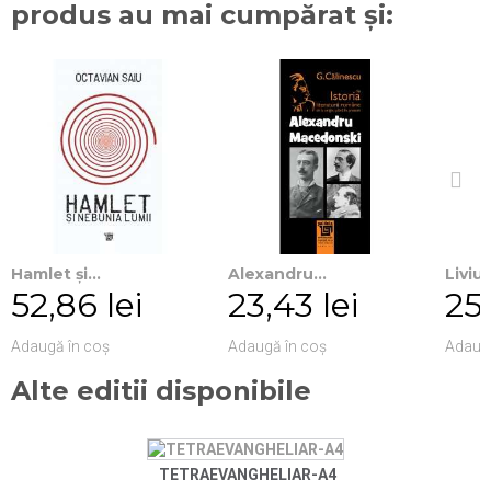
produs au mai cumpărat și:
Hamlet şi...
Alexandru...
Liviu..
52,86 lei
23,43 lei
25,
Adaugă în coș
Adaugă în coș
Adaugă
Alte editii disponibile
TETRAEVANGHELIAR-A4