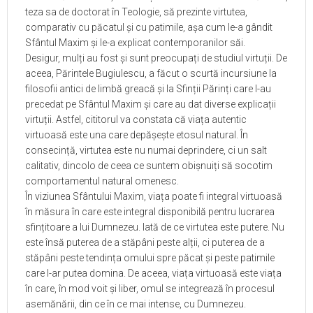
teza sa de doctorat în Teologie, să prezinte virtutea,
comparativ cu păcatul și cu patimile, așa cum le-a gândit
Sfântul Maxim și le-a explicat contemporanilor săi.
Desigur, mulți au fost și sunt preocupați de studiul virtuții. De
aceea, Părintele Bugiulescu, a făcut o scurtă incursiune la
filosofii antici de limbă greacă și la Sfinții Părinți care l-au
precedat pe Sfântul Maxim și care au dat diverse explicații
virtuții. Astfel, cititorul va constata că viața autentic
virtuoasă este una care depășește etosul natural. În
consecință, virtutea este nu numai deprindere, ci un salt
calitativ, dincolo de ceea ce suntem obișnuiți să socotim
comportamentul natural omenesc.
În viziunea Sfântului Maxim, viața poate fi integral virtuoasă
în măsura în care este integral disponibilă pentru lucrarea
sfințitoare a lui Dumnezeu. Iată de ce virtutea este putere. Nu
este însă puterea de a stăpâni peste alții, ci puterea de a
stăpâni peste tendința omului spre păcat și peste patimile
care l-ar putea domina. De aceea, viața virtuoasă este viața
în care, în mod voit și liber, omul se integrează în procesul
asemănării, din ce în ce mai intense, cu Dumnezeu.