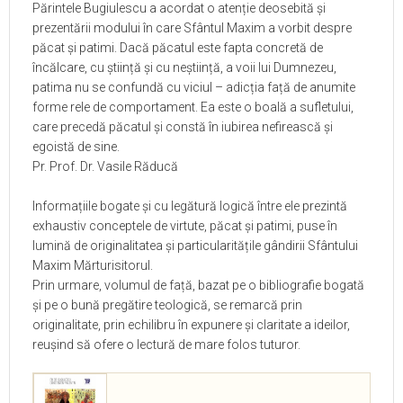
Părintele Bugiulescu a acordat o atenție deosebită și
prezentării modului în care Sfântul Maxim a vorbit despre
păcat și patimi. Dacă păcatul este fapta concretă de
încălcare, cu știință și cu neștiință, a voii lui Dumnezeu,
patima nu se confundă cu viciul – adicția față de anumite
forme rele de comportament. Ea este o boală a sufletului,
care precedă păcatul și constă în iubirea nefirească și
egoistă de sine.
Pr. Prof. Dr. Vasile Răducă
Informațiile bogate și cu legătură logică între ele prezintă
exhaustiv conceptele de virtute, păcat și patimi, puse în
lumină de originalitatea și particularitățile gândirii Sfântului
Maxim Mărturisitorul.
Prin urmare, volumul de față, bazat pe o bibliografie bogată
și pe o bună pregătire teologică, se remarcă prin
originalitate, prin echilibru în expunere și claritate a ideilor,
reușind să ofere o lectură de mare folos tuturor.