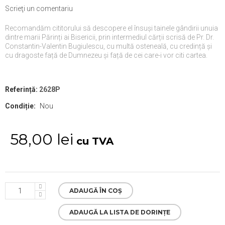
Scrieţi un comentariu
Recomandăm cititorului să descopere el însuși tainele gândirii unuia
dintre marii Părinți ai Bisericii, prin intermediul cărții scrisă de Pr. Dr.
Constantin-Valentin Bugiulescu, cu multă osteneală, cu credință și
cu dragoste față de Dumnezeu și față de cei care-i vor citi cartea.
Referință:
2628P
Condiție:
Nou
58,00 lei
cu TVA
ADAUGĂ ÎN COȘ
ADAUGĂ LA LISTA DE DORINȚE