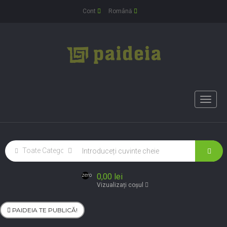
Cont
Română
Toggle
naviga
0,00 lei
zero
Vizualizați coșul
PAIDEIA TE PUBLICĂ!