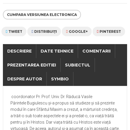
CUMPARA VERSIUNEA ELECTRONICA
TWEET
DISTRIBUIŢI
GOOGLE+
PINTEREST
DESCRIERE
DATE TEHNICE
COMENTARII
PREZENTAREA EDITIEI
SUBIECTUL
DESPRE AUTOR
SYMBIO
coordonator Pr. Prof. Univ. Dr. Răducă Vasile
Părintele Bugiulescu și-a propus să studieze și să prezinte
modul în care Sfântul Maxim a crezut, a mărturisit credința,
a trăit-o sub toate aspectele ei și a predat-o, ca viață trăită
pentru și în Hristos. Dar viața trăită cu Hristos este viață
virtuoasă. De aceea, autorul și-a asumat ca în această carte,