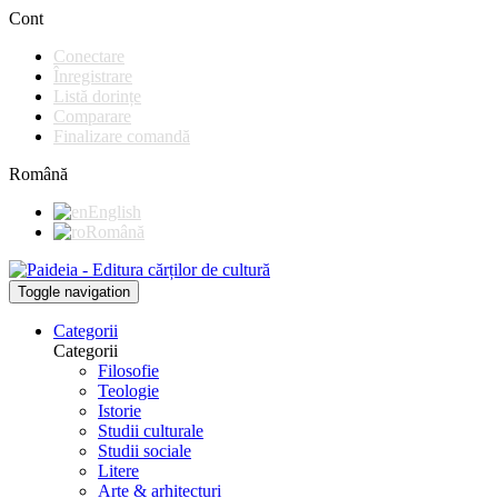
Cont
Conectare
Înregistrare
Listă dorințe
Comparare
Finalizare comandă
Română
English
Română
Toggle navigation
Categorii
Categorii
Filosofie
Teologie
Istorie
Studii culturale
Studii sociale
Litere
Arte & arhitecturi