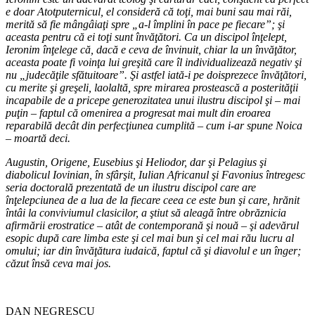
e doar Atotputernicul, el consideră că toţi, mai buni sau mai răi,
merită să fie mângâiaţi spre „a-l împlini în pace pe fiecare”; şi
aceasta pentru că ei toţi sunt învăţători. Ca un discipol înţelept,
Ieronim înţelege că, dacă e ceva de învinuit, chiar la un învăţător,
aceasta poate fi voinţa lui greşită care îl individualizează negativ şi
nu „judecăţile sfătuitoare”. Şi astfel iată-i pe doisprezece învăţători,
cu merite şi greşeli, laolaltă, spre mirarea prostească a posterităţii
incapabile de a pricepe generozitatea unui ilustru
discipol şi – mai
puţin – faptul că omenirea a progresat mai mult din eroarea
reparabilă decât din perfecţiunea cumplită – cum i-ar spune Noica
– moartă deci.
Augustin, Origene, Eusebius şi Heliodor, dar şi Pelagius şi
diabolicul Iovinian, în sfârşit, Iulian Africanul şi Favonius întregesc
seria doctorală prezentată de un ilustru discipol care are
înţelepciunea de a lua de la fiecare ceea ce este bun şi care, hrănit
întâi la conviviumul clasicilor, a ştiut să aleagă între obrăznicia
afirmării erostratice
–
atât de contemporană şi nouă
–
şi adevărul
esopic după care limba este şi cel mai bun şi cel mai rău lucru al
omului; iar din învăţătura iudaică, faptul că şi diavolul e un înger;
căzut însă ceva mai jos.
DAN NEGRESCU