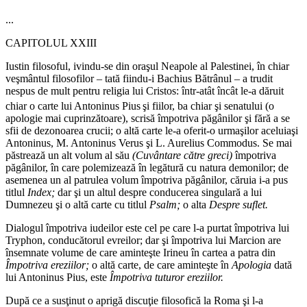
...
CAPITOLUL XXIII
Iustin filosoful, ivindu-se din oraşul Nea­pole al Palestinei, în chiar
veşmântul filo­
sofilor – tată fiindu-i Bachius Bătrânul – a tru­
dit
nespus de mult pentru religia lui Cristos: într-atât încât le-a dăruit
chiar o carte lui Antoninus Pius
şi fiilor, ba chiar şi senatului (o
apologie mai cuprinzătoare), scrisă împotriva păgânilor şi fără a se
sfii de dezonoarea crucii; o altă carte le-a oferit-o urmaşilor aceluiaşi
Antoninus, M. Antoninus Verus şi L. Aurelius Commodus. Se mai
păstrează un alt volum al său
(Cuvântare către greci)
împotriva
păgânilor, în care polemizează în legătură cu natura demonilor; de
asemenea un al patrulea volum împotriva păgânilor, căruia i-a pus
titlul
Index;
dar şi un altul despre conducerea singulară a lui
Dumnezeu şi o altă carte cu titlul
Psalm;
o alta
Despre suflet.
Dialogul împotriva iudeilor este cel pe care l-a purtat împotriva lui
Tryphon, conducătorul evreilor; dar şi împotriva lui Marcion are
însemnate volume de care aminteşte Irineu în cartea a patra din
Împotriva ereziilor;
o altă carte, de care aminteşte în
Apologia
dată
lui Antoninus Pius, este
Împotriva tuturor ereziilor.
După ce a susţinut o aprigă discuţie filosofică la Roma şi l-a