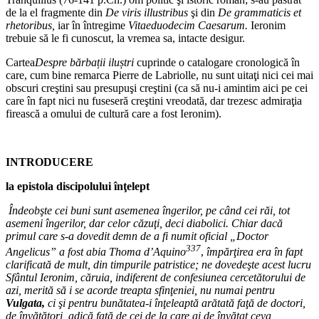
de la el fragmente din
De viris illustribus
şi din
De grammaticis et
rhetoribus,
iar în întregime
Vitaeduodecim Caesarum.
Ieronim
trebuie să le fi cunoscut, la vremea sa, intacte desigur.
Cartea
Despre bărbații iluștri
cuprinde o catalogare cronologică în
care, cum bine remarca Pierre de Labriolle, nu sunt uitaţi nici cei mai
obscuri creştini sau presupuşi creştini (ca să nu-i amintim aici pe cei
care în fapt nici nu fuseseră creştini vreodată, dar trezesc admiraţia
firească a omului de cultură care a fost Ieronim).
INTRODUCERE
la epistola discipolului înţelept
Îndeobşte cei buni sunt asemenea îngerilor, pe când cei răi, tot
asemeni îngerilor, dar celor căzuţi, deci diabolici. Chiar dacă
primul care s-a dovedit demn de a fi numit oficial „Doctor
337
Angelicus” a fost abia Thoma d’Aquino
,
împărţirea era în fapt
clarificată de mult, din timpurile patristice; ne dovedeşte acest lucru
Sfântul Ieronim, căruia, indiferent de confesiunea cercetătorului de
azi, merită să i
se acorde treapta sfinţeniei, nu numai pentru
Vulgata,
ci şi pentru bunătatea-i înţeleaptă arătată faţă de doctori,
de învăţători, adică faţă de cei de la care ai de învăţat ceva,