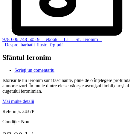
978-606-748-505-9_-_ebook_-_L1_-_Sf._Ieronim_-
_Despre_barbatii_ilustri_frg.pdf
Sfântul Ieronim
Scrieţi un comentariu
Istorisirile lui Ieronim sunt fascinante, pline de o înțelegere profundă
a unor cazuri. În multe dintre ele se vădește
ascuţişul limbii,dar şi al
cugetului ieronimian.
Mai multe detalii
Referință:
2437P
Condiție:
Nou