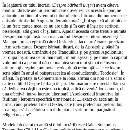
În legătură cu titlul lucrării (
Despre bărbații iluștri
) avem câteva
mărturii directe ale lui Ieronim care dovedesc că acesta îi aparţine
autorului, nefiind al vreunui editor ulterior. Într-una din numeroasele
epistole trimise lui Augustin, Ieronim arată: „Îmi spui că ai primit de
la un frate cartea mea, ce nu are titlu şi în care îi înşir pe scriitorii
bisericeşti, atât greci cât şi latini. Aşadar această carte trebuie numită
Despre bărbaţii iluştri sau mai curând Despre scriitorii bisericeşti”.
Mai apoi, într-o epistolă către Desiderius, face următoarea precizare:
„Am scris cartea Despre bărbaţii iluştri, de la Apostoli şi până în
vremea noastră, urmându-i pe Tranquillus şi pe grecul Apollonius;
iar după înşiruirea celor mai mulţi, m-am aşezat şi pe mine în capătul
volumului ca pe unul născut înaintea sorocului şi mai neînsemnat
printre toţi creştinii; am notat acolo, după trebuinţă, cele ce le-am
scris până în anul al paisprezece­lea al conducătorului Teodosie”. În
sfârşit, în prefaţa la Comentariile la Iona, afirmă din nou că a scris o
carte cu titlul Despre bărbaţii iluştri. Din mărturisire directă aflăm şi
că dedicarea cărţii nu este una topică, adică devenită loc comun, ci
una efectivă; într-o lucrare ulterioară (Apologeticul împotriva lui
Rufinus ) Ieronim specifică următoarele: „...exact cu zece ani în
urmă, când prietenul meu Dexter, care ţinea prefectura pretoriului,
m-a rugat să-i alcătuiesc un îndreptar al scriitorilor aparţinători
religiei noastre”.
Modelul declarat (o arată şi titlul lucrării) este Caius Suetonius
Tranquillus (76-141 p.Ch.) om politic şi istoric roman; s-au păstrat