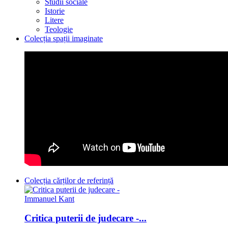
Studii sociale
Istorie
Litere
Teologie
Colecția spații imaginate
Colecția cărților de referință
Critica puterii de judecare -...