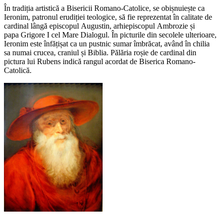
În tradiția artistică a Bisericii Romano-Catolice, se obișnuiește ca
Ieronim, patronul erudiției teologice, să fie reprezentat în calitate de
cardinal lângă episcopul Augustin, arhiepiscopul Ambrozie și
papa Grigore I cel Mare Dialogul. În picturile din secolele ulterioare,
Ieronim este înfățișat ca un pustnic sumar îmbrăcat, având în chilia
sa numai crucea, craniul și Biblia. Pălăria roșie de cardinal din
pictura lui Rubens indică rangul acordat de Biserica Romano-
Catolică.