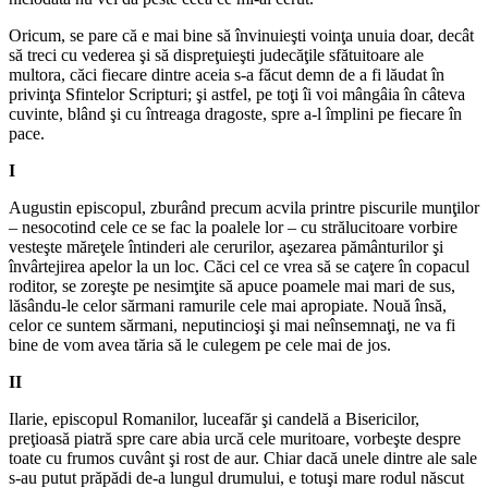
Oricum, se pare că e mai bine să învinuieşti voinţa unuia doar, decât
să treci cu vederea şi să dispreţuieşti judecăţile sfătuitoare ale
multora, căci fiecare dintre aceia s-a făcut demn de a fi lăudat în
privinţa Sfintelor Scripturi; şi astfel, pe toţi îi voi mângâia în câteva
cuvinte, blând şi cu întreaga dragoste, spre a-l împlini pe fiecare în
pace.
I
Augustin episcopul, zburând precum acvila printre piscurile munţilor
– nesocotind cele ce se fac la poalele lor – cu strălucitoare vorbire
vesteşte măreţele întinderi ale cerurilor, aşezarea pământurilor şi
învârtejirea apelor la un loc. Căci cel ce vrea să se caţere în copacul
roditor, se zoreşte pe nesimţite să apuce poamele mai mari de sus,
lăsându-le celor sărmani ramurile cele mai apropiate. Nouă însă,
celor ce suntem sărmani, neputincioşi şi mai neînsemnaţi, ne va fi
bine de vom avea tăria să le culegem pe cele mai de jos.
II
Ilarie, episcopul Romanilor, luceafăr şi candelă a Bisericilor,
preţioasă piatră spre care abia urcă cele muritoare, vorbeşte despre
toate cu frumos cuvânt şi rost de aur. Chiar dacă unele dintre ale sale
s-au putut prăpădi de-a lungul drumului, e totuşi mare rodul născut