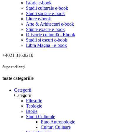
Istorie e-book
Studii culturale e-book
Studii sociale e-book
Litere e-book
Arte & Arhitecturi e-book
Stiinte exacte e-book
O istorie culturală - Ebook
Studii si eseuri e-book
Libra Magna - e-book
+4021.316.8210
Suport clienți
toate categoriile
Categorii
Categorii
Filosofie
Teologie
Istorie
Studii Culturale
Etno Antropologie
Culturi Culinare