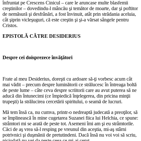
înfruntat pe Crescens Cinicul – care le aruncase multe blasfemii
creştinilor – dovedindu-l mâncău şi temător de moarte, dar şi poftitor
de nemăsură şi desfrânări, a fost învinuit, atât prin strădania aceluia,
cât şiprin vicleşuguri, că este creştin şi şi-a vărsat sângele pentru
Cristos.
EPISTOLĂ CĂTRE DESIDERIUS
Despre cei doisprezece învăţători
Frate al meu Desiderius, doreşti cu ardoare să-ţi vorbesc acum cât
mai vădit – precum despre luminătorii ce strălucesc în întreaga boltă
de peste lume – câte ceva despre scriitorii care au avut puterea să ne
aducă din întunecimi (ce împiedică înţelegerea, din pricina minţii
trupeşti) la strălucirea cercetării spiritului, o seamă de lucruri.
Mă tem însă ca, nu cumva, printr-o nedreaptă judecată a preoţilor, să
se împlinească în mine cugetarea Suzanei fiica lui Helchia, ce spune:
strâmtori mi se arată de peste tot. Asemeni îmi am şi eu strâmtorile.
Căci de aş vrea să-l resping pe vreunul din aceştia, mi-aş stârni
potrivnici şi duşmănii de pretutindeni. Dacă însă nu voi voi să scriu,
niciodată nu vei da peste ceea ce mi-ai cerut.