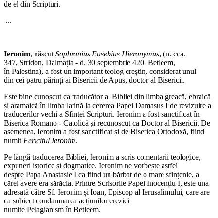
de el din Scripturi.
...
Ieronim
, născut
Sophronius Eusebius Hieronymus
, (n. cca.
347, Stridon, Dalmația - d. 30 septembrie 420, Betleem,
în Palestina), a fost un important teolog creștin, considerat unul
din cei patru părinți ai Bisericii de Apus, doctor al Bisericii.
Este bine cunoscut ca traducător al Bibliei din limba greacă, ebraică
și aramaică în limba latină la cererea Papei Damasus I de revizuire a
traducerilor vechi a Sfintei Scripturi. Ieronim a fost sanctificat în
Biserica Romano - Catolică și recunoscut ca Doctor al Bisericii. De
asemenea, Ieronim a fost sanctificat și de Biserica Ortodoxă, fiind
numit
Fericitul Ieronim
.
Pe lângă traducerea Bibliei, Ieronim a scris comentarii teologice,
expuneri istorice și dogmatice. Ieronim ne vorbește astfel
despre Papa Anastasie I ca fiind un bărbat de o mare sfințenie, a
cărei avere era sărăcia. Printre Scrisorile Papei Inocențiu I, este una
adresată către Sf. Ieronim și Ioan, Episcop al Ierusalimului, care are
ca subiect condamnarea acțiunilor ereziei
numite Pelagianism în Betleem.