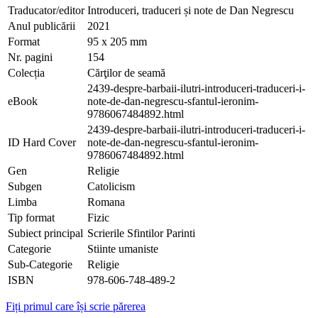
Traducator/editor
Introduceri, traduceri și note de Dan Negrescu
Anul publicării
2021
Format
95 x 205 mm
Nr. pagini
154
Colecția
Cărţilor de seamă
2439-despre-barbaii-ilutri-introduceri-traduceri-i-
eBook
note-de-dan-negrescu-sfantul-ieronim-
9786067484892.html
2439-despre-barbaii-ilutri-introduceri-traduceri-i-
ID Hard Cover
note-de-dan-negrescu-sfantul-ieronim-
9786067484892.html
Gen
Religie
Subgen
Catolicism
Limba
Romana
Tip format
Fizic
Subiect principal
Scrierile Sfintilor Parinti
Categorie
Stiinte umaniste
Sub-Categorie
Religie
ISBN
978-606-748-489-2
Fiți primul care își scrie părerea