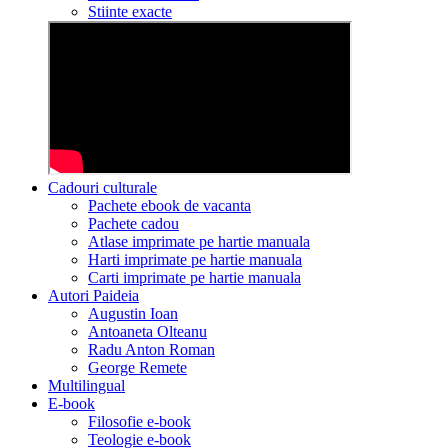
Stiinte exacte
Cadouri culturale
Pachete ebook de vacanta
Pachete cadou
Atlase imprimate pe hartie manuala
Harti imprimate pe hartie manuala
Carti imprimate pe hartie manuala
Autori Paideia
Augustin Ioan
Antoaneta Olteanu
Radu Anton Roman
George Remete
Multilingual
E-book
Filosofie e-book
Teologie e-book