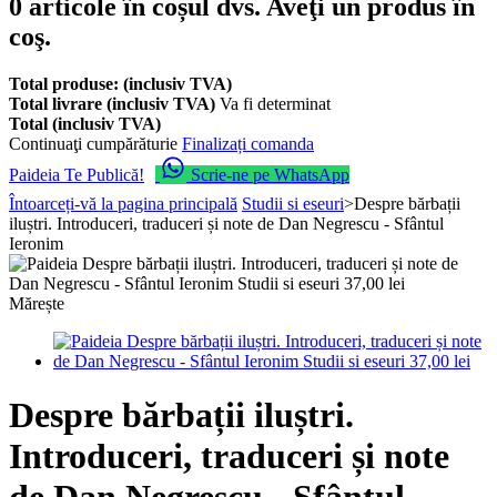
0
articole în coșul dvs.
Aveţi un produs în
coş.
Total produse: (inclusiv TVA)
Total livrare (inclusiv TVA)
Va fi determinat
Total (inclusiv TVA)
Continuaţi cumpărăturie
Finalizați comanda
Paideia Te Publică!
Scrie-ne pe WhatsApp
Întoarceți-vă la pagina principală
Studii si eseuri
>
Despre bărbații
iluștri. Introduceri, traduceri și note de Dan Negrescu - Sfântul
Ieronim
Mărește
Despre bărbații iluștri.
Introduceri, traduceri și note