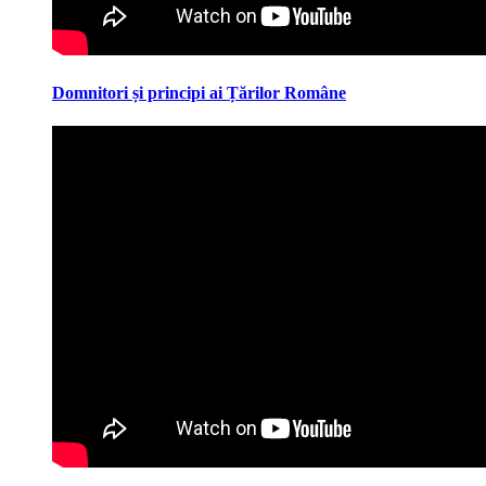
Domnitori și principi ai Țărilor Române