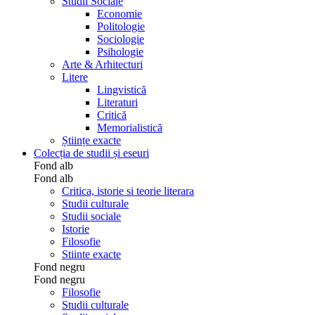
Studii Sociale
Economie
Politologie
Sociologie
Psihologie
Arte & Arhitecturi
Litere
Lingvistică
Literaturi
Critică
Memorialistică
Științe exacte
Colecția de studii și eseuri
Fond alb
Fond alb
Critica, istorie si teorie literara
Studii culturale
Studii sociale
Istorie
Filosofie
Stiinte exacte
Fond negru
Fond negru
Filosofie
Studii culturale