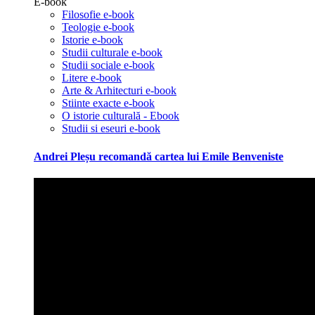
E-book
Filosofie e-book
Teologie e-book
Istorie e-book
Studii culturale e-book
Studii sociale e-book
Litere e-book
Arte & Arhitecturi e-book
Stiinte exacte e-book
O istorie culturală - Ebook
Studii si eseuri e-book
Andrei Pleșu recomandă cartea lui Emile Benveniste