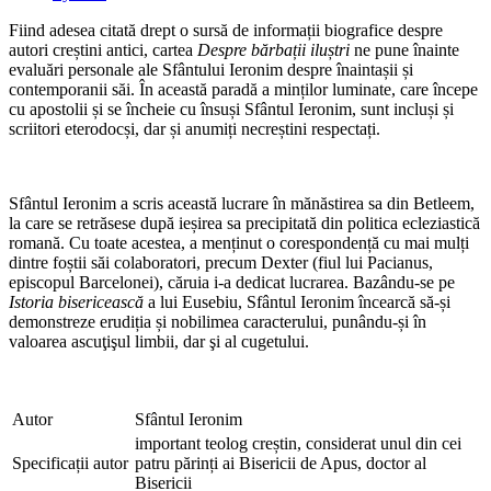
Fiind adesea citată drept o sursă de informații biografice despre
autori creștini antici, cartea
Despre bărbații iluștri
ne pune înainte
evaluări personale ale Sfântului Ieronim despre înaintașii și
contemporanii săi. În această paradă a minților luminate, care începe
cu apostolii și se încheie cu însuși Sfântul Ieronim, sunt incluși și
scriitori eterodocși, dar și anumiți necreștini respectați.
Sfântul Ieronim a scris această lucrare în mănăstirea sa din Betleem,
la care se retrăsese după ieșirea sa precipitată din politica ecleziastică
romană. Cu toate acestea, a menținut o corespondență cu mai mulți
dintre foștii săi colaboratori, precum Dexter (fiul lui Pacianus,
episcopul Barcelonei), căruia i-a dedicat lucrarea. Bazându-se pe
Istoria bisericească
a lui Eusebiu, Sfântul Ieronim încearcă să-și
demonstreze erudiția și nobilimea caracterului, punându-și în
valoarea ascuţişul limbii, dar şi al cugetului.
Autor
Sfântul Ieronim
important teolog creștin, considerat unul din cei
Specificații autor
patru părinți ai Bisericii de Apus, doctor al
Bisericii