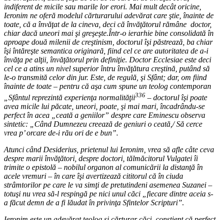
indiferent de micile sau marile lor erori. Mai mult decât oricine,
Ieronim ne oferă modelul cărturarului adevărat care ştie, înainte de
toate, că a învăţat de la cineva, deci că învăţătorul rămâne
doctor,
chiar dacă uneori mai şi greşeşte.
Într-o ierarhie bine consolidată în
aproape două milenii de creştinism, doctorul îşi păstrează, ba chiar
îşi întăreşte semantica originară, fiind cel ce are autoritatea de a-i
învăţa pe alţii, învăţătorul prin definiţie. Doctor Ecclesiae este deci
cel ce a atins un nivel superior întru învăţătura creştină, putând să
le-o transmită celor din jur. Este, de regulă, şi Sfânt; dar, om fiind
înainte de toate – pentru că aşa cum spune un teolog contemporan
336
„Sfântul reprezintă experienţa normalităţii
– doctorul îşi poate
avea micile lui păcate, uneori, poate, şi mai mari, încadrându-se
perfect în acea „ceată a geniilor” despre care Eminescu observa
sintetic: „Când Dumnezeu creează de geniuri o ceată,/ Să cerce
vrea p’ orcare de-i rău ori de e bun”.
Atunci când Desiderius, prietenul lui Ieronim, vrea să afle câte ceva
despre marii învăţători, despre doctori, tălmăcitorul Vulgatei îi
trimite o epistolă – nobilul organon al comunicării la distanţă în
acele vremuri – în care îşi avertizează cititorul că în ciuda
strâmtorilor pe care le va simţi de pretutindeni asemenea Suzanei –
totuşi nu vrea să-l respingă pe nici unul căci „fiecare dintre aceia s-
a făcut demn de a fi lăudat în privinţa Sfintelor Scripturi”.
Ieronim este un adevărat teolog şi cărturar căci, conştient că perfect