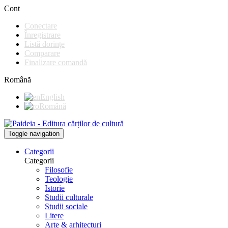
Cont
Conectare
Înregistrare
Listă dorințe
Comparare
Finalizare comandă
Română
English
Română
Toggle navigation
Categorii
Categorii
Filosofie
Teologie
Istorie
Studii culturale
Studii sociale
Litere
Arte & arhitecturi