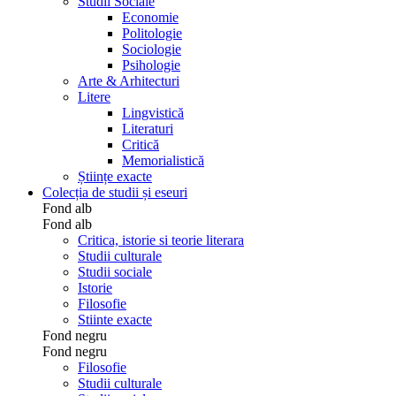
Studii Sociale
Economie
Politologie
Sociologie
Psihologie
Arte & Arhitecturi
Litere
Lingvistică
Literaturi
Critică
Memorialistică
Științe exacte
Colecția de studii și eseuri
Fond alb
Fond alb
Critica, istorie si teorie literara
Studii culturale
Studii sociale
Istorie
Filosofie
Stiinte exacte
Fond negru
Fond negru
Filosofie
Studii culturale