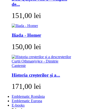
de...
151,00 lei
Iliada - Homer
150,00 lei
Historia creşterilor şi a...
171,00 lei
Emblematic România
Emblematic Europa
E-books