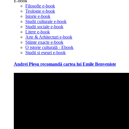
E-book
Filosofie e-book
Teologie e-book
Istorie e-book
Studii culturale e-book
Studii sociale e-book
Litere e-book
Arte & Arhitecturi e-book
Stiinte exacte e-book
O istorie culturală - Ebook
Studii si eseuri e-book
Andrei Pleșu recomandă cartea lui Emile Benveniste