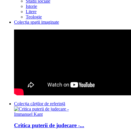
Studii sociale
Istorie
Litere
Teologie
Colecția spații imaginate
Colecția cărților de referință
Critica puterii de judecare -...