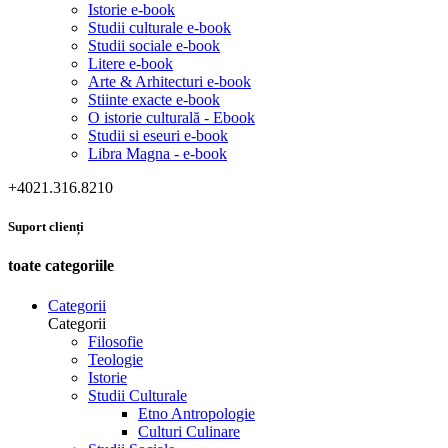
Istorie e-book
Studii culturale e-book
Studii sociale e-book
Litere e-book
Arte & Arhitecturi e-book
Stiinte exacte e-book
O istorie culturală - Ebook
Studii si eseuri e-book
Libra Magna - e-book
+4021.316.8210
Suport clienți
toate categoriile
Categorii
Categorii
Filosofie
Teologie
Istorie
Studii Culturale
Etno Antropologie
Culturi Culinare