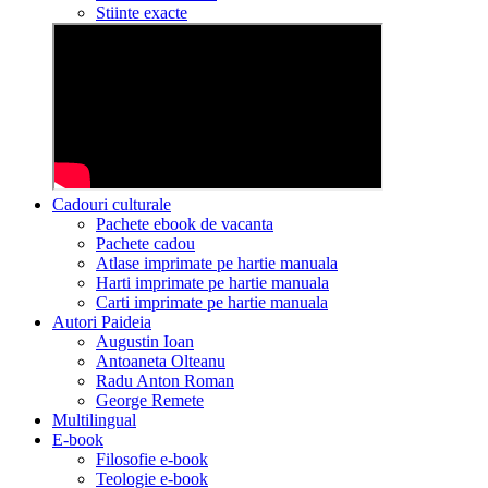
Stiinte exacte
Cadouri culturale
Pachete ebook de vacanta
Pachete cadou
Atlase imprimate pe hartie manuala
Harti imprimate pe hartie manuala
Carti imprimate pe hartie manuala
Autori Paideia
Augustin Ioan
Antoaneta Olteanu
Radu Anton Roman
George Remete
Multilingual
E-book
Filosofie e-book
Teologie e-book