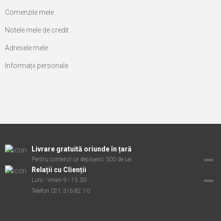
Comenzile mele
Notele mele de credit
Adresele mele
Informații personale
Livrare gratuită oriunde în țară
Pentru comenzi ce depășesc 300 de Lei
Relații cu Clienții
Luni - Vineri 9 - 15.30
Telefon 021 316 82 10