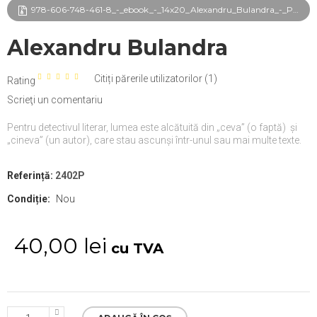
978-606-748-461-8_-_ebook_-_14x20_Alexandru_Bulandra_-_Pe_urmele_autorului_frg.pdf
Alexandru Bulandra
Citiți părerile utilizatorilor (
1
)
Rating
Scrieţi un comentariu
Pentru detectivul literar, lumea este alcătuită din „ceva” (o faptă)
și
„cineva” (un autor), care stau ascunși într-unul sau mai multe texte.
Referință:
2402P
Condiție:
Nou
40,00 lei
cu TVA