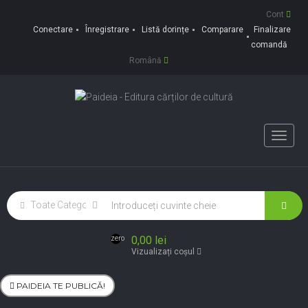
Cont
Conectare
Înregistrare
Listă dorințe
Comparare
Finalizare
comandă
Română
Toggle
naviga
0,00 lei
zero
Vizualizați coșul
PAIDEIA TE PUBLICĂ!