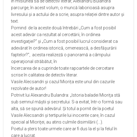
În misiunea sa de detectiv literar, Alexandru Bulandra
parcurge, în acest volum, o muncă laborioasă asupra
livresului și a actului de a scrie, asupra relației dintre autor și
text.
Pornind
de la aceste două întrebări „Cum a fost posibil
acest adevăr ca rezultat al cercetării, în ordinea
investigaţiei?” și „Cum a fost posibil lucrul considerat ca
adevărat în ordinea istorică, omenească, a desfăşurării
faptelor?”,
acesta realizeză o panoramă a câmpului
operaţional străbătut, în
încercarea de a cuprinde toate rapoartele de cercetare
scrise în calitatea de detectiv literar.
Vasile Alecsandri și cazul Miorița este unul din cazurile
rezolvate de autor!
Potrivit lui Alexandru Bulandra: „Istoria baladei Mioriţa stă
sub semnul măştii şi secretului. S-a evitat, într-o formă sau
alta, să se spună adevărul. Şi totul a pornit de la poetul
Vasile Alecsandri şi tertipurile lui inocente care, în cazul
special al Mioriţei, au atins culmile disimilării (...).
Poetul a şters toate urmele care ar fi dus la el şi la felul în
care a lucrat.