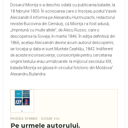
Dosarul Mioriţa s-a deschis odată cu publicarea baladei, la
18 februrie 1850. În scrisoarea care o însoţea, poetul Vasile
Alecsandri îl informa pe Alexandru Hurmuzachi, redactorul
revistei Bucovina din Cernăuţi, că Mioriţa i-a fost adusă,
„împreună cu multe altele”, de Alecu Russo, care o
descoperise la Soveja, în martie 1846. În ediţia definitivă din
1866, acelaşi Alecsandri devine acum autorul descoperirii,
iar locaţia şi data ei sunt Muntele Ceahlău, 1842. Indiferent
de aceste inconsecvenţe, consecinţele pentru cercetarea
originii textului erau următoarele: la mijlocul secolului XIX,
balada Mioriţa se găsea în circuitul folcloric din Moldova”.
Alexandru Bulandra
PAIDEIA SYMBIO · DOSAR VIU
Pe urmele autorului.