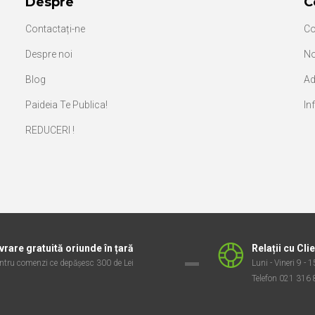
Despre
C
Contactați-ne
Co
Despre noi
No
Blog
Ad
Paideia Te Publica!
In
REDUCERI !
vrare gratuită oriunde în țară
Relații cu Clie
ntru comenzi ce depășesc 300 de Lei
Luni - Vineri 9 - 
Telefon 021 316