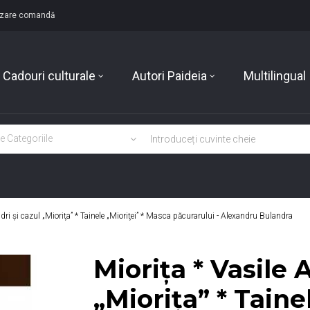
lizare comandă
Cadouri culturale
Autori Paideia
Multilingual
dri şi cazul „Mioriţa” * Tainele „Mioriţei” * Masca păcurarului - Alexandru Bulandra
Mioriţa * Vasile 
„Mioriţa” * Tainel