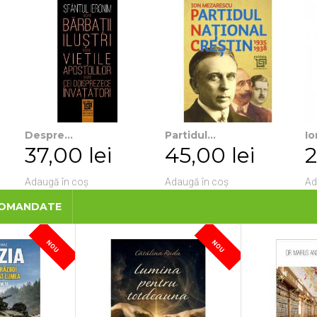
Despre...
Partidul...
Io
37,00 lei
45,00 lei
2
Adaugă în coș
Adaugă în coș
Ad
COMANDATE
NOU
NOU