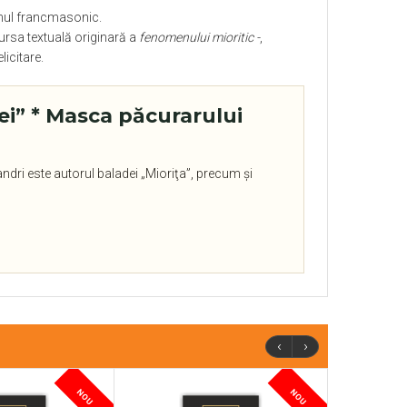
dinul francmasonic.
ursa textuală originară a
fenomenului mioritic -
,
licitare.
iţei” * Masca păcurarului
ndri este autorul baladei „Mioriţa”, precum şi
‹
›
NOU
NOU