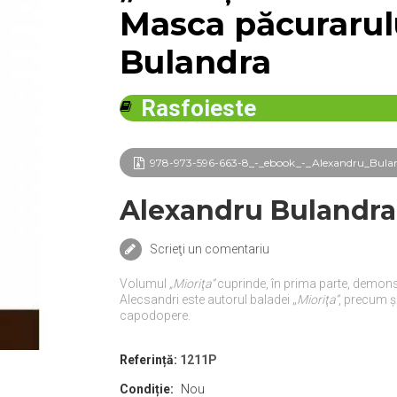
Masca păcurarul
Bulandra
Rasfoieste
978-973-596-663-8_-_ebook_-_Alexandru_Buland
Alexandru Bulandra
Scrieţi un comentariu
Volumul
„Mioriţa”
cuprinde, în prima parte, demonst
Alecsandri este autorul baladei „
Mioriţa”
, precum ş
capodopere.
Referință:
1211P
Condiție:
Nou