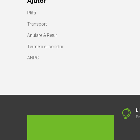
Ajutor
Plăți
Transport
Anulare & Retur
Termeni si conditii
ANPC
Li
Pe