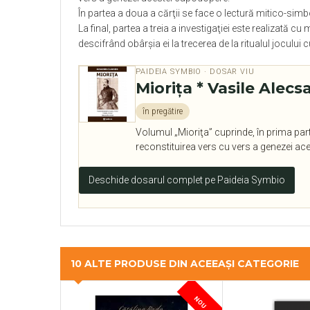
În partea a doua a cărţii se face o lectură mitico-sim
La final, partea a treia a investigaţiei este realizată cu 
descifrând obârşia ei la trecerea de la ritualul jocului
PAIDEIA SYMBIO · DOSAR VIU
Mioriţa * Vasile Alecs
în pregătire
Volumul „Mioriţa” cuprinde, în prima part
reconstituirea vers cu vers a genezei ac
Deschide dosarul complet pe Paideia Symbio
10 ALTE PRODUSE DIN ACEEAȘI CATEGORIE
NOU