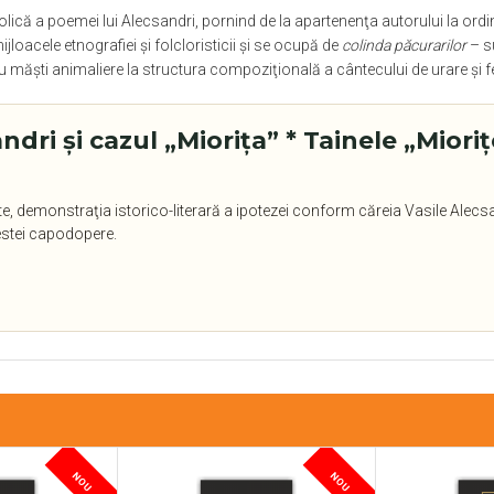
bolică a poemei lui Alecsandri, pornind de la apartenenţa autorului la or
mijloacele etnografiei şi folcloristicii şi se ocupă de
colinda păcurarilor
– s
 cu măşti animaliere la structura compoziţională a cântecului de urare şi fe
andri şi cazul „Mioriţa” * Tainele „Mior
e, demonstraţia istorico-literară a ipotezei conform căreia Vasile Alecsa
estei capodopere.
NOU
NOU