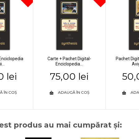
Enciclopedia
Carte + Pachet Digital-
Pachet Digit
i...
Enciclopedia...
Avi
 lei
75,00 lei
50,
Ă ÎN COȘ
ADAUGĂ ÎN COȘ
ADA
cest produs au mai cumpărat și: