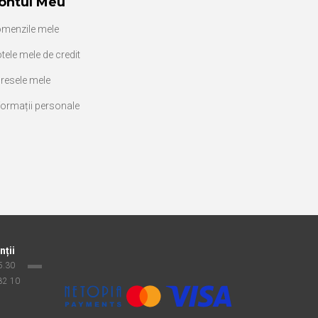
ontul Meu
menzile mele
tele mele de credit
resele mele
formații personale
nții
15.30
 82 10