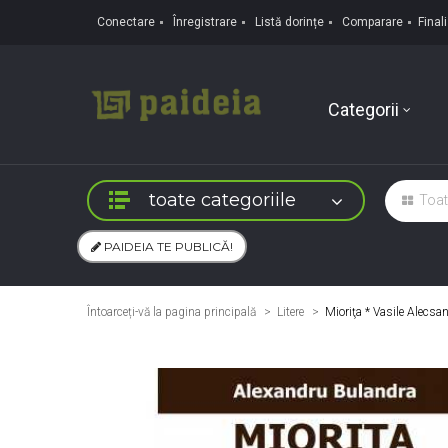
Conectare
Înregistrare
Listă dorințe
Comparare
Fina
Categorii
toate categoriile
PAIDEIA TE PUBLICĂ!
Întoarceți-vă la pagina principală
Litere
>
Mioriţa * Vasile Alecsan