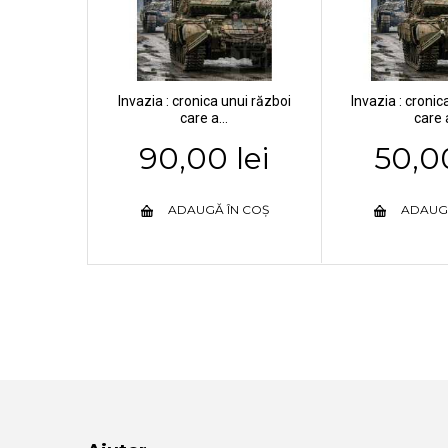
Invazia : cronica unui război
Invazia : cronic
care a...
care a
90,00 lei
50,00
ADAUGĂ ÎN COȘ
ADAUG