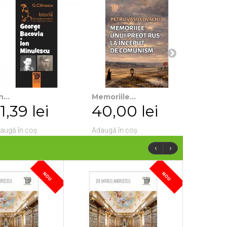
n...
Memoriile...
Lumea...
1,39 lei
40,00 lei
34,0
augă în coș
Adaugă în coș
Adaugă în
‹
›
NOU
NOU