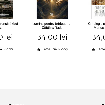
a unui război
Lumina pentru totdeauna -
Ontologie ș
...
Cătălina Rada
Marius
 lei
34,00 lei
34,
Ă ÎN COȘ
ADAUGĂ ÎN COȘ
ADA