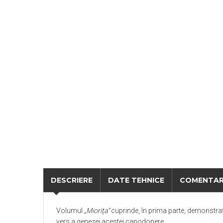
DESCRIERE
DATE TEHNICE
COMENTAR
Volumul
„Mioriţa”
cuprinde, în prima parte, demonstraţi
vers a genezei acestei capodopere.