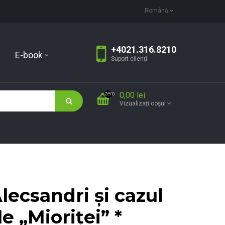
Română
+4021.316.8210
E-book
Suport clienți
0,00 lei
zero
Vizualizați coșul
Alecsandri şi cazul
e „Mioriţei” *