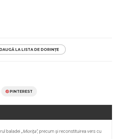
DAUGĂ LA LISTA DE DORINȚE
PINTEREST
ul baladei „
Mioriţa”
, precum şi reconstituirea vers cu