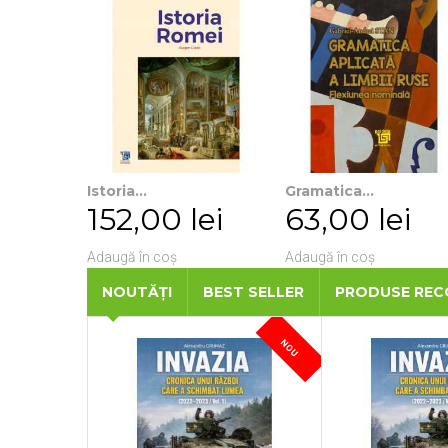
Istoria...
Gramatica...
152,00 lei
63,00 lei
Adaugă în coș
Adaugă în coș
NOUTĂȚI
BEST SELLER
PRODUSE RE
NOU