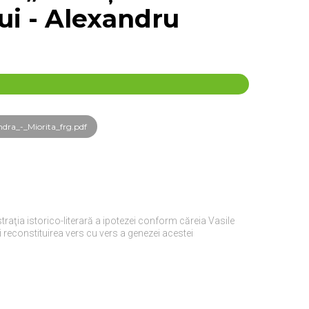
ui - Alexandru
ra_-_Miorita_frg.pdf
raţia istorico-literară a ipotezei conform căreia Vasile
i reconstituirea vers cu vers a genezei acestei