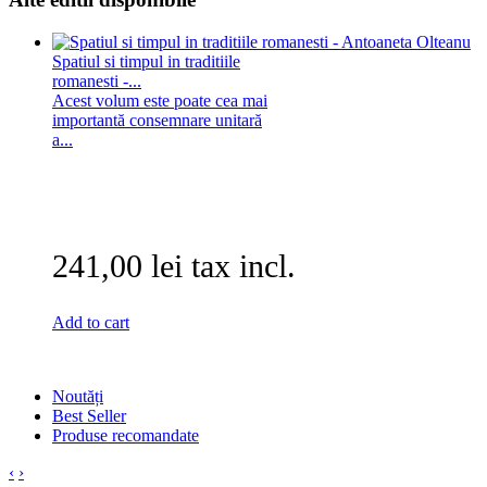
Spatiul si timpul in traditiile
romanesti -...
Acest volum este poate cea mai
importantă consemnare unitară
a...
241,00 lei tax incl.
Add to cart
Noutăți
Best Seller
Produse recomandate
‹
›