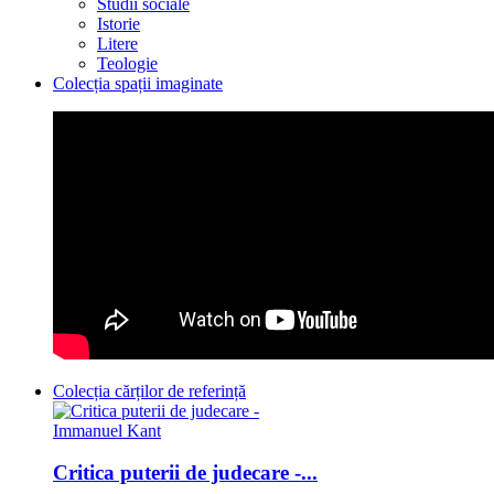
Studii sociale
Istorie
Litere
Teologie
Colecția spații imaginate
Colecția cărților de referință
Critica puterii de judecare -...