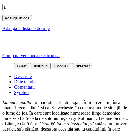
Adaugă în coș
Adaugă la lista de dorințe
Cumpara versiunea electronica
Tweet
Distribuiţi
Google+
Pinterest
Descriere
Date tehnice
Comentarii
Symbio
Lumea cealaltă
nu mai este la fel de bogată în reprezentări, însă
poate fi reconstituită şi ea. Se vorbeşte, în cele mai multe situaţii, de
o lume de jos, în care sunt localizate numeroase fiinţe demonice,
unde se află Şcoala de solomonie, dar şi Rohmanii. Trebuie făcută o
distincţie clară între
Cealaltă lume a basmelor
, văzută ca un univers
paralel, sub pământ, deasupra acestuia sau la capătul lui, în care