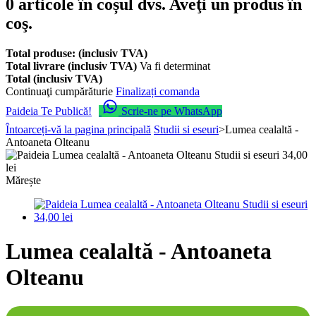
0
articole în coșul dvs.
Aveţi un produs în
coş.
Total produse: (inclusiv TVA)
Total livrare (inclusiv TVA)
Va fi determinat
Total (inclusiv TVA)
Continuaţi cumpărăturie
Finalizați comanda
Paideia Te Publică!
Scrie-ne pe WhatsApp
Întoarceți-vă la pagina principală
Studii si eseuri
>
Lumea cealaltă -
Antoaneta Olteanu
Mărește
Lumea cealaltă - Antoaneta
Olteanu