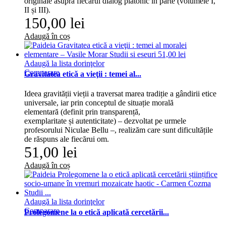
originale asupra fiecărui dialog platonic în parte (volumele I,
II și III).
150,00 lei
Adaugă în coș
Adaugă la lista dorinţelor
Comparare
Gravitatea etică a vieţii : temei al...
Ideea gravității vieții a traversat marea tradiție a gândirii etice
universale, iar prin conceptul de situație morală
elementară (definit prin transparență,
exemplaritate și autenticitate) – dezvoltat pe urmele
profesorului Niculae Bellu –, realizăm care sunt dificultățile
de răspuns ale fiecărui om.
51,00 lei
Adaugă în coș
Adaugă la lista dorinţelor
Comparare
Prolegomene la o etică aplicată cercetării...