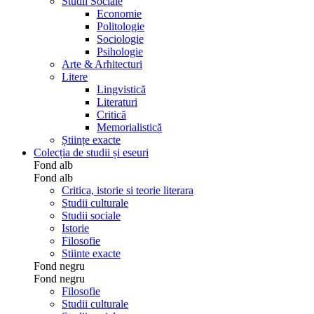
Studii Sociale
Economie
Politologie
Sociologie
Psihologie
Arte & Arhitecturi
Litere
Lingvistică
Literaturi
Critică
Memorialistică
Științe exacte
Colecția de studii și eseuri
Fond alb
Fond alb
Critica, istorie si teorie literara
Studii culturale
Studii sociale
Istorie
Filosofie
Stiinte exacte
Fond negru
Fond negru
Filosofie
Studii culturale