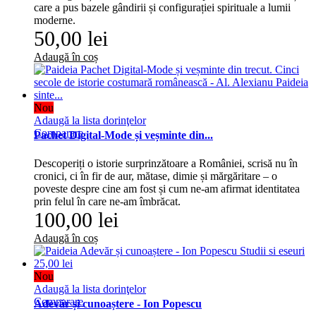
care a pus bazele gândirii și configurației spirituale a lumii
moderne.
50,00 lei
Adaugă în coș
Nou
Adaugă la lista dorinţelor
Comparare
Pachet Digital-Mode și veșminte din...
Descoperiți o istorie surprinzătoare a României, scrisă nu în
cronici, ci în fir de aur, mătase, dimie și mărgăritare – o
poveste despre cine am fost și cum ne-am afirmat identitatea
prin felul în care ne-am îmbrăcat.
100,00 lei
Adaugă în coș
Nou
Adaugă la lista dorinţelor
Comparare
Adevăr și cunoaștere - Ion Popescu