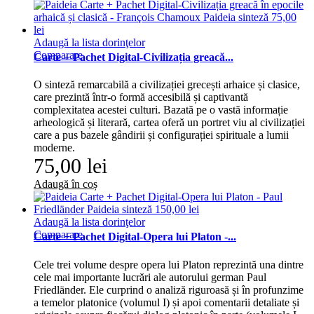
Adaugă la lista dorinţelor
Comparare
Carte + Pachet Digital-Civilizația greacă...
O sinteză remarcabilă a civilizației grecești arhaice și clasice,
care prezintă într-o formă accesibilă și captivantă
complexitatea acestei culturi. Bazată pe o vastă informație
arheologică și literară, cartea oferă un portret viu al civilizației
care a pus bazele gândirii și configurației spirituale a lumii
moderne.
75,00 lei
Adaugă în coș
Adaugă la lista dorinţelor
Comparare
Carte + Pachet Digital-Opera lui Platon -...
Cele trei volume despre opera lui Platon reprezintă una dintre
cele mai importante lucrări ale autorului german Paul
Friedländer. Ele curprind o analiză riguroasă și în profunzime
a temelor platonice (volumul I) și apoi comentarii detaliate și