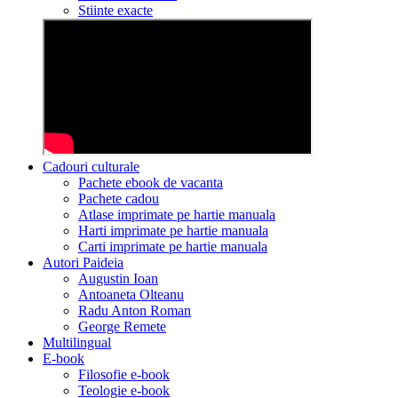
Stiinte exacte
Cadouri culturale
Pachete ebook de vacanta
Pachete cadou
Atlase imprimate pe hartie manuala
Harti imprimate pe hartie manuala
Carti imprimate pe hartie manuala
Autori Paideia
Augustin Ioan
Antoaneta Olteanu
Radu Anton Roman
George Remete
Multilingual
E-book
Filosofie e-book
Teologie e-book