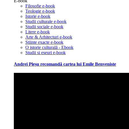
E-book
Filosofie e-book
Teologie e-book
Istorie e-book
Studii culturale e-book
Studii sociale e-book
Litere e-book
Arte & Arhitecturi e-book
Stiinte exacte e-book
O istorie culturală - Ebook
Studii si eseuri e-book
Andrei Pleșu recomandă cartea lui Emile Benveniste