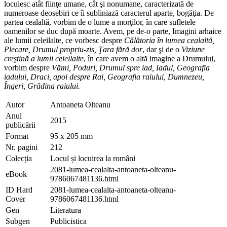
locuiesc atât fiinţe umane, cât şi nonumane, caracterizată de
numeroase deosebiri ce îi subliniază caracterul aparte, bogăţia. De
partea cealaltă, vorbim de o lume a morţilor, în care sufletele
oamenilor se duc după moarte. Avem, pe de-o parte, Imagini arhaice
ale lumii celeilalte, ce vorbesc despre
Călătoria în lumea cealaltă,
Plecare, Drumul propriu-zis, Ţara fără dor
, dar şi de o
Viziune
creştină a lumii celeilalte
, în care avem o altă imagine a Drumului,
vorbim despre
Vămi, Poduri, Drumul spre iad, Iadul, Geografia
iadului, Draci, apoi despre Rai, Geografia raiului, Dumnezeu,
Îngeri, Grădina raiului.
Autor
Antoaneta Olteanu
Anul
2015
publicării
Format
95 x 205 mm
Nr. pagini
212
Colecția
Locul și locuirea la români
2081-lumea-cealalta-antoaneta-olteanu-
eBook
9786067481136.html
ID Hard
2081-lumea-cealalta-antoaneta-olteanu-
Cover
9786067481136.html
Gen
Literatura
Subgen
Publicistica