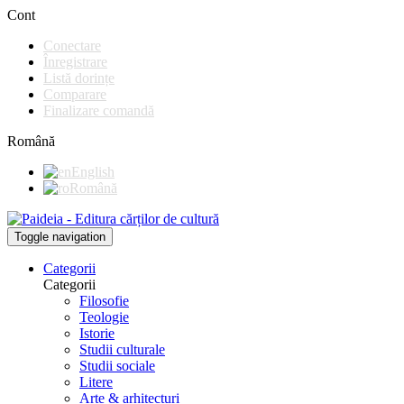
Cont
Conectare
Înregistrare
Listă dorințe
Comparare
Finalizare comandă
Română
English
Română
Toggle navigation
Categorii
Categorii
Filosofie
Teologie
Istorie
Studii culturale
Studii sociale
Litere
Arte & arhitecturi