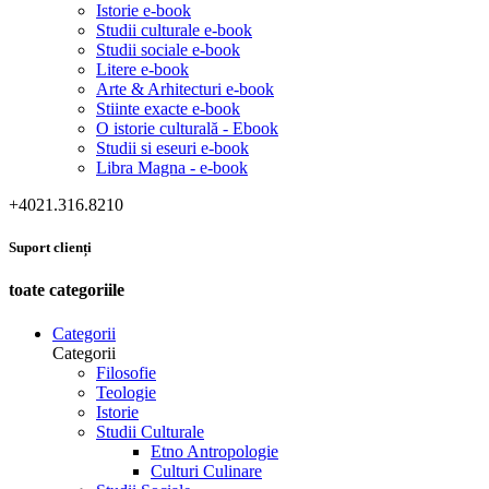
Istorie e-book
Studii culturale e-book
Studii sociale e-book
Litere e-book
Arte & Arhitecturi e-book
Stiinte exacte e-book
O istorie culturală - Ebook
Studii si eseuri e-book
Libra Magna - e-book
+4021.316.8210
Suport clienți
toate categoriile
Categorii
Categorii
Filosofie
Teologie
Istorie
Studii Culturale
Etno Antropologie
Culturi Culinare