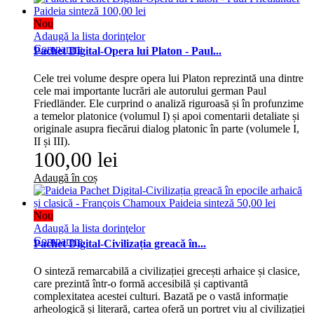
Nou
Adaugă la lista dorinţelor
Comparare
Pachet Digital-Opera lui Platon - Paul...
Cele trei volume despre opera lui Platon reprezintă una dintre
cele mai importante lucrări ale autorului german Paul
Friedländer. Ele curprind o analiză riguroasă și în profunzime
a temelor platonice (volumul I) și apoi comentarii detaliate și
originale asupra fiecărui dialog platonic în parte (volumele I,
II și III).
100,00 lei
Adaugă în coș
Nou
Adaugă la lista dorinţelor
Comparare
Pachet Digital-Civilizația greacă în...
O sinteză remarcabilă a civilizației grecești arhaice și clasice,
care prezintă într-o formă accesibilă și captivantă
complexitatea acestei culturi. Bazată pe o vastă informație
arheologică și literară, cartea oferă un portret viu al civilizației