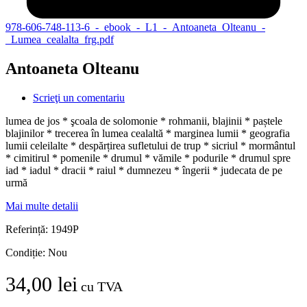
978-606-748-113-6_-_ebook_-_L1_-_Antoaneta_Olteanu_-
_Lumea_cealalta_frg.pdf
Antoaneta Olteanu
Scrieţi un comentariu
lumea de jos * şcoala de solomonie * rohmanii, blajinii * paștele
blajinilor * trecerea în lumea cealaltă * marginea lumii * geografia
lumii celeilalte * despărțirea sufletului de trup * sicriul * mormântul
* cimitirul * pomenile * drumul * vămile * podurile * drumul spre
iad * iadul * dracii * raiul * dumnezeu * îngerii * judecata de pe
urmă
Mai multe detalii
Referință:
1949P
Condiție:
Nou
34,00 lei
cu TVA