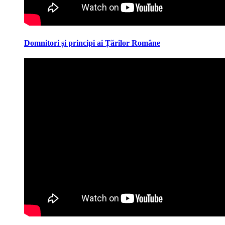
Domnitori și principi ai Țărilor Române