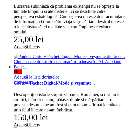
Lucrarea subliniază că problema existenței nu se oprește la
limitele timpului și ale materiei, ci se deschide către
perspectiva eshatologică. Cunoașterea nu este doar acumulare
de informații, ci drum către viața veșnică, iar adevărul nu este
o idee abstractă, ci realitate vie, care împlinește existența
omului.
25,00 lei
Adaugă în coș
Nou
Adaugă la lista dorinţelor
Comparare
Carte + Pachet Digital-Mode și veșminte...
Descoperiți o istorie surprinzătoare a României, scrisă nu în
cronici, ci în fir de aur, mătase, dimie și mărgăritare – o
poveste despre cine am fost și cum ne-am afirmat identitatea
prin felul în care ne-am îmbrăcat.
150,00 lei
Adaugă în coș