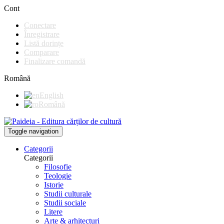
Cont
Conectare
Înregistrare
Listă dorințe
Comparare
Finalizare comandă
Română
English
Română
Toggle navigation
Categorii
Categorii
Filosofie
Teologie
Istorie
Studii culturale
Studii sociale
Litere
Arte & arhitecturi