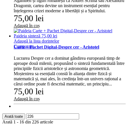
Agamben și figuri românești ca Andrei Scrima sau Alexandru
Dragomir, cartea devine un instrument esențial pentru
înțelegerea crizei moderne a libertății și a Spiritului.
75,00 lei
Adaugă în coș
Adaugă la lista dorinţelor
Comparare
Carte + Pachet Digital-Despre cer - Aristotel
Lucrarea Despre cer a dominat gândirea europeană timp de
aproape două milenii, propunând o sinteză fundamentală între
principiile fizicii aristotelice și astronomia geometrică.
Moștenirea sa esențială constă în alianța dintre fizică și
matematică și, mai ales, în credința într-un univers rațional a
cărui ordine poate fi descrisă matematic, un principiu...
75,00 lei
Adaugă în coș
Arată toate
Arată 1 - 16 din 226 articole