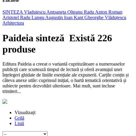
Etichete
SINTEZA
Vladutescu
Antoaneta Olteanu
Radu Anton Roman
Aristotel
Radu Lungu
Augustin Ioan
Kant
Gheorghe Vlăduțescu
Arhitectura
Paideia sinteză
Există 226
produse
Editura Paideia a creeat o variantă cuprinzătoare a numeroaselor
publicții care scurtează timpul de lectură și oferă avantajul unei
înțelegeri ghidate de liniile esențiale ale expunerii. Carțile conțin și
câteva anexe utile: cuprinsul inițial, o hartă tematică orientativă și
subiecte pentru dezvoltări ulterioare. Mai mult, sunt incluse
trimiteri...
Vizualizați:
Grilă
Listă