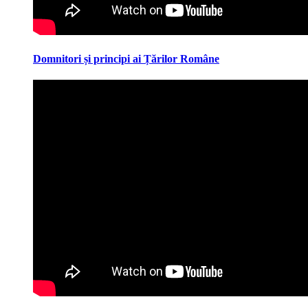
Domnitori și principi ai Țărilor Române