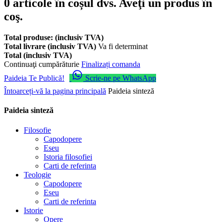
0
articole în coșul dvs.
Aveţi un produs în
coş.
Total produse: (inclusiv TVA)
Total livrare (inclusiv TVA)
Va fi determinat
Total (inclusiv TVA)
Continuaţi cumpărăturie
Finalizați comanda
Paideia Te Publică!
Scrie-ne pe WhatsApp
Întoarceți-vă la pagina principală
Paideia sinteză
Paideia sinteză
Filosofie
Capodopere
Eseu
Istoria filosofiei
Carti de referinta
Teologie
Capodopere
Eseu
Carti de referinta
Istorie
Opere