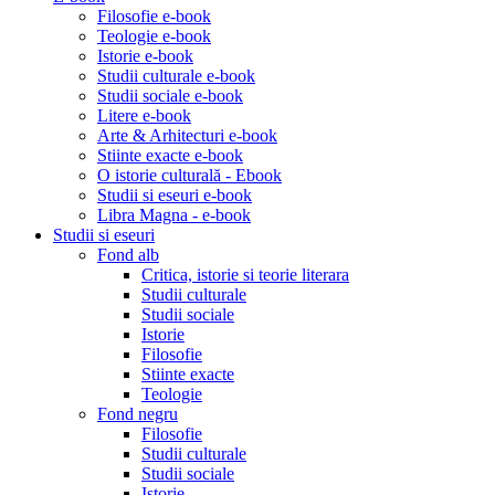
Filosofie e-book
Teologie e-book
Istorie e-book
Studii culturale e-book
Studii sociale e-book
Litere e-book
Arte & Arhitecturi e-book
Stiinte exacte e-book
O istorie culturală - Ebook
Studii si eseuri e-book
Libra Magna - e-book
Studii si eseuri
Fond alb
Critica, istorie si teorie literara
Studii culturale
Studii sociale
Istorie
Filosofie
Stiinte exacte
Teologie
Fond negru
Filosofie
Studii culturale
Studii sociale
Istorie