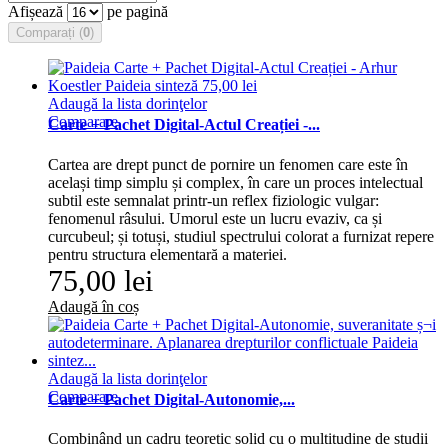
Afișează
pe pagină
Comparați (
0
)
Adaugă la lista dorinţelor
Comparare
Carte + Pachet Digital-Actul Creației -...
Cartea are drept punct de pornire un fenomen care este în
același timp simplu și complex, în care un proces intelectual
subtil este semnalat printr-un reflex fiziologic vulgar:
fenomenul râsului. Umorul este un lucru evaziv, ca și
curcubeul; și totuși, studiul spectrului colorat a furnizat repere
pentru structura elementară a materiei.
75,00 lei
Adaugă în coș
Adaugă la lista dorinţelor
Comparare
Carte + Pachet Digital-Autonomie,...
Combinând un cadru teoretic solid cu o multitudine de studii