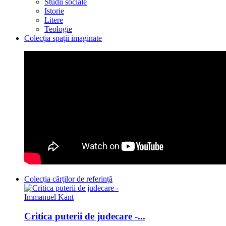
Studii sociale
Istorie
Litere
Teologie
Colecția spații imaginate
Colecția cărților de referință
Critica puterii de judecare -...