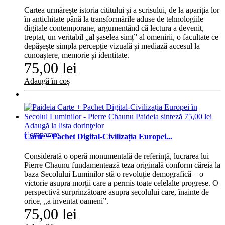
Cartea urmărește istoria cititului și a scrisului, de la apariția lor
în antichitate până la transformările aduse de tehnologiile
digitale contemporane, argumentând că lectura a devenit,
treptat, un veritabil „al șaselea simț” al omenirii, o facultate ce
depășește simpla percepție vizuală și mediază accesul la
cunoaștere, memorie și identitate.
75,00 lei
Adaugă în coș
Adaugă la lista dorinţelor
Comparare
Carte + Pachet Digital-Civilizația Europei...
Considerată o operă monumentală de referință, lucrarea lui
Pierre Chaunu fundamentează teza originală conform căreia la
baza Secolului Luminilor stă o revoluție demografică – o
victorie asupra morții care a permis toate celelalte progrese. O
perspectivă surprinzătoare asupra secolului care, înainte de
orice, „a inventat oameni”.
75,00 lei