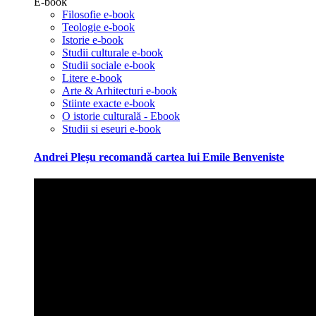
E-book
Filosofie e-book
Teologie e-book
Istorie e-book
Studii culturale e-book
Studii sociale e-book
Litere e-book
Arte & Arhitecturi e-book
Stiinte exacte e-book
O istorie culturală - Ebook
Studii si eseuri e-book
Andrei Pleșu recomandă cartea lui Emile Benveniste