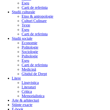
Eseu
Carti de referinta
Studii culturale
Etno & antropologie
Culturi Culinare
Texte
Eseu
Carti de referinta
Studii sociale
Economie
Politologie
Sociologie
Psihologie
Eseu
Carti de referinta
Medicină
Ghidul de Drept
Litere
Lingvistica
Literaturi
Critica
Memorialistica
Arte & arhitecturi
Stiinte exacte
E-book