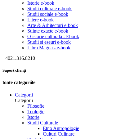
Istorie e-book
Studii culturale e-book
Studii sociale e-book
Litere e-book
Arte & Arhitecturi e-book
Stiinte exacte e-book
O istorie culturală - Ebook
Studii si eseuri e-book
Libra Magna - e-book
+4021.316.8210
Suport clienți
toate categoriile
Categorii
Categorii
Filosofie
Teologie
Istorie
Studii Culturale
Etno Antropologie
Culturi Culinare