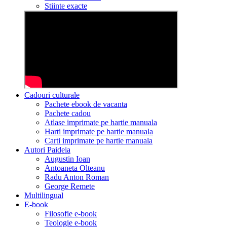
Stiinte exacte
Cadouri culturale
Pachete ebook de vacanta
Pachete cadou
Atlase imprimate pe hartie manuala
Harti imprimate pe hartie manuala
Carti imprimate pe hartie manuala
Autori Paideia
Augustin Ioan
Antoaneta Olteanu
Radu Anton Roman
George Remete
Multilingual
E-book
Filosofie e-book
Teologie e-book