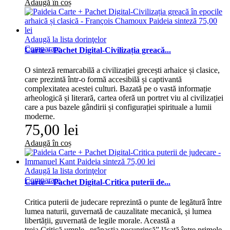
Adaugă în coș
Adaugă la lista dorinţelor
Comparare
Carte + Pachet Digital-Civilizația greacă...
O sinteză remarcabilă a civilizației grecești arhaice și clasice,
care prezintă într-o formă accesibilă și captivantă
complexitatea acestei culturi. Bazată pe o vastă informație
arheologică și literară, cartea oferă un portret viu al civilizației
care a pus bazele gândirii și configurației spirituale a lumii
moderne.
75,00 lei
Adaugă în coș
Adaugă la lista dorinţelor
Comparare
Carte + Pachet Digital-Critica puterii de...
Critica puterii de judecare reprezintă o punte de legătură între
lumea naturii, guvernată de cauzalitate mecanică, și lumea
libertății, guvernată de legile morale. Această a
treia Critică umple „prăpastia necuprinsă” lăsată între primele