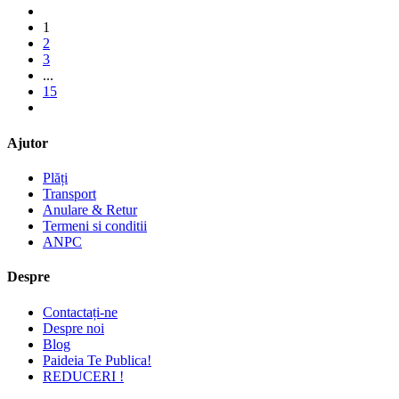
1
2
3
...
15
Ajutor
Plăți
Transport
Anulare & Retur
Termeni si conditii
ANPC
Despre
Contactați-ne
Despre noi
Blog
Paideia Te Publica!
REDUCERI !