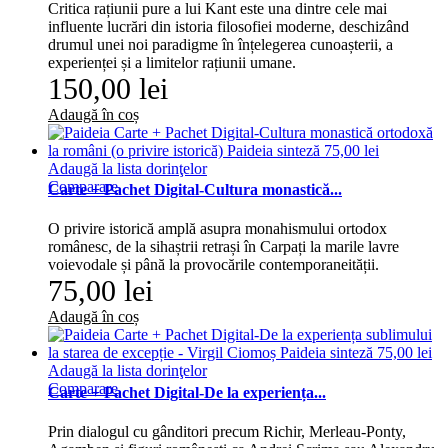
Critica rațiunii pure a lui Kant este una dintre cele mai
influente lucrări din istoria filosofiei moderne, deschizând
drumul unei noi paradigme în înțelegerea cunoașterii, a
experienței și a limitelor rațiunii umane.
150,00 lei
Adaugă în coș
Adaugă la lista dorinţelor
Comparare
Carte + Pachet Digital-Cultura monastică...
O privire istorică amplă asupra monahismului ortodox
românesc, de la sihaștrii retrași în Carpați la marile lavre
voievodale și până la provocările contemporaneității.
75,00 lei
Adaugă în coș
Adaugă la lista dorinţelor
Comparare
Carte + Pachet Digital-De la experiența...
Prin dialogul cu gânditori precum Richir, Merleau-Ponty,