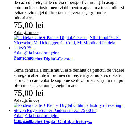
de caz concrete, cartea oferă o perspectivă nuanțată asupra
autonomiei ca instrument viabil pentru aplanarea tensiunilor și
evitarea violenței dintre statele suverane și grupurile
minoritare.
75,00 lei
Adaugă în coș
Adaugă la lista dorinţelor
Comparare
Carte + Pachet Digital-Ce este...
Tema centrală a nihilismului este definită ca punctul de vedere
al negării absolute în ordinea cunoașterii și a moralei, o stare
istorică în care valorile supreme se devalorizează și nu mai pot
oferi un sens acțiunii și vieții umane.
75,00 lei
Adaugă în coș
Adaugă la lista dorinţelor
Comparare
Carte + Pachet Digital-Cititul, a history...