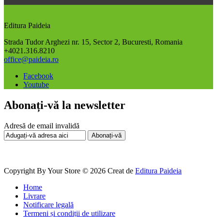
Editura Paideia
Strada Tudor Arghezi nr. 15, Sector 2, Bucuresti, Romania
+4021.316.8210
office@paideia.ro
Facebook
Youtube
Abonați-vă la newsletter
Adresă de email invalidă
Abonați-vă
Copyright By Your Store © 2026
Creat de
Editura Paideia
Home
Livrare
Notificare legală
Termeni și condiții de utilizare