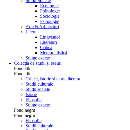
Studii Sociale
Economie
Politologie
Sociologie
Psihologie
Arte & Arhitecturi
Litere
Lingvistică
Literaturi
Critică
Memorialistică
Științe exacte
Colecția de studii și eseuri
Fond alb
Fond alb
Critica, istorie si teorie literara
Studii culturale
Studii sociale
Istorie
Filosofie
Stiinte exacte
Fond negru
Fond negru
Filosofie
Studii culturale