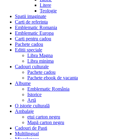
Litere
Teologie
Spatii imaginate
Carti de referinta
Emblematic Romania
Emblematic Europa
Carti pentru cadou
Pachete cadou
Editii speciale
Libra Magna
Libra minima
Cadouri culturale
Pachete cadou
Pachete ebook de vacanta
Albume
Emblematic România
Istorice
Artă
O istorie culturală
Ambalaje
etui carton negru
Mapă carton negru
Cadouri de Pasti
Multilingual