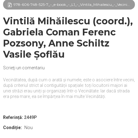
978-606-748-525-7_-_e-book_-_L1_-_Vintila_Mihailescu_-_Vecini_si_vecinatati_frg.pdf
Vintilă Mihăilescu (coord.),
Gabriela Coman Ferenc
Pozsony, Anne Schiltz
Vasile Șoflău
Scrieţi un comentariu
Vecinătatea, după cum o arată și numele, este o asociere între vecini,
după criteriul strict al contiguității spațiale: toți locuitorii majori ai
unei străzi erau uniți și organizați într-o Vecinătate. Iar dacă strada
era prea mare, ea se împărțea în mai multe Vecinătăți.
Referință:
2449P
Condiție:
Nou