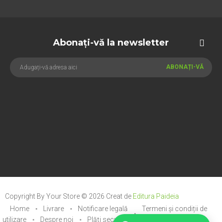
Abonați-vă la newsletter
ABONAȚI-VĂ
Copyright By Your Store © 2026
Creat de
Editura Paideia
Home
Livrare
Notificare legală
Termeni și condiții de
utilizare
Despre noi
Plăți securizate