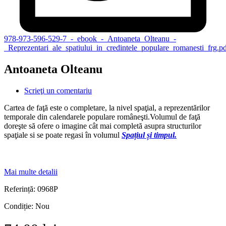
978-973-596-529-7_-_ebook_-_Antoaneta_Olteanu_-
_Reprezentari_ale_spatiului_in_credintele_populare_romanesti_frg.p
Antoaneta Olteanu
Scrieţi un comentariu
Cartea de faţă este o completare, la nivel spaţial, a reprezentărilor
temporale din calendarele populare româneşti.Volumul de faţă
doreşte să ofere o imagine cât mai completă asupra structurilor
spaţiale si se poate regasi în volumul
Spațiul și timpul.
Mai multe detalii
Referință:
0968P
Condiție:
Nou