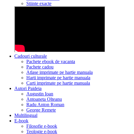
Stiinte exacte
Cadouri culturale
Pachete ebook de vacanta
Pachete cadou
Atlase imprimate pe hartie manuala
Harti imprimate pe hartie manuala
Carti imprimate pe hartie manuala
Autori Paideia
Augustin Ioan
Antoaneta Olteanu
Radu Anton Roman
George Remete
Multilingual
E-book
Filosofie e-book
Teologie e-book