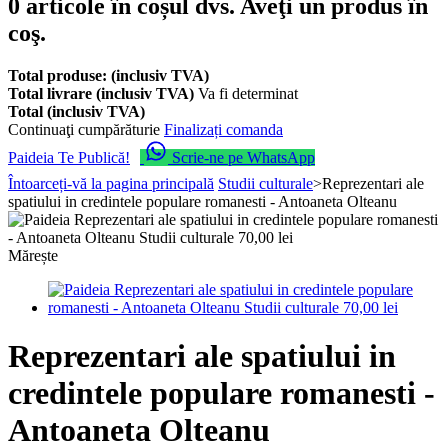
0
articole în coșul dvs.
Aveţi un produs în
coş.
Total produse: (inclusiv TVA)
Total livrare (inclusiv TVA)
Va fi determinat
Total (inclusiv TVA)
Continuaţi cumpărăturie
Finalizați comanda
Paideia Te Publică!
Scrie-ne pe WhatsApp
Întoarceți-vă la pagina principală
Studii culturale
>
Reprezentari ale
spatiului in credintele populare romanesti - Antoaneta Olteanu
Mărește
Reprezentari ale spatiului in
credintele populare romanesti -
Antoaneta Olteanu