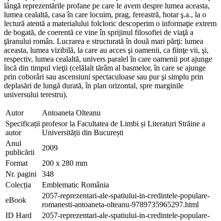
lângă reprezentările profane pe care le avem despre lumea aceasta,
lumea cealaltă, casa în care locuim, prag, fereastră, hotar ş.a., la o
lectură atentă a materialului folcloric descoperim o informaţie extrem
de bogată, de coerentă ce vine în sprijinul filosofiei de viaţă a
ţăranului român. Lucrarea e structurată în două mari părţi: lumea
aceasta, lumea vizibilă, la care au acces şi oamenii, ca fiinţe vii, şi,
respectiv, lumea cealaltă, univers paralel în care oamenii pot ajunge
încă din timpul vieţii (celălalt tărâm al basmelor, în care se ajunge
prin coborâri sau ascensiuni spectaculoase sau pur şi simplu prin
deplasări de lungă durată, în plan orizontal, spre marginile
universului terestru).
Autor
Antoaneta Olteanu
Specificații
profesor la Facultatea de Limbi și Literaturi Străine a
autor
Universității din București
Anul
2009
publicării
Format
200 x 280 mm
Nr. pagini
348
Colecția
Emblematic România
2057-reprezentari-ale-spatiului-in-credintele-populare-
eBook
romanesti-antoaneta-olteanu-9789735965297.html
ID Hard
2057-reprezentari-ale-spatiului-in-credintele-populare-