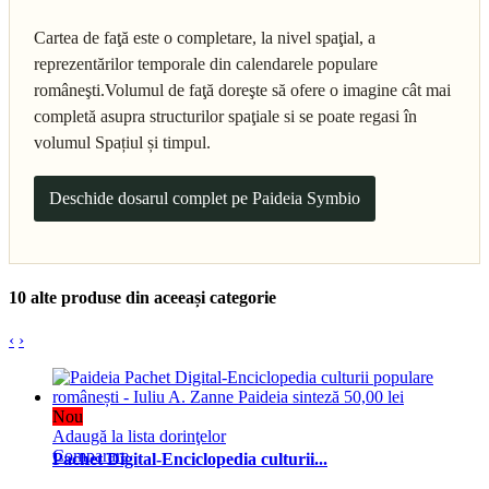
Cartea de faţă este o completare, la nivel spaţial, a
reprezentărilor temporale din calendarele populare
româneşti.Volumul de faţă doreşte să ofere o imagine cât mai
completă asupra structurilor spaţiale si se poate regasi în
volumul Spațiul și timpul.
Deschide dosarul complet pe Paideia Symbio
10 alte produse din aceeași categorie
‹
›
Nou
Adaugă la lista dorinţelor
Comparare
Pachet Digital-Enciclopedia culturii...