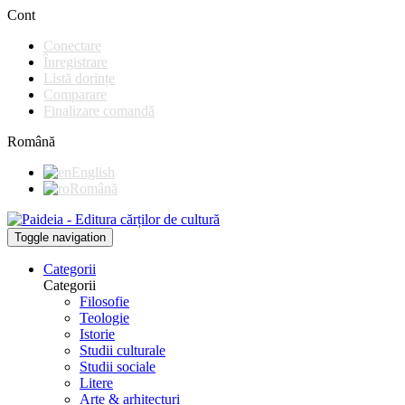
Cont
Conectare
Înregistrare
Listă dorințe
Comparare
Finalizare comandă
Română
English
Română
Toggle navigation
Categorii
Categorii
Filosofie
Teologie
Istorie
Studii culturale
Studii sociale
Litere
Arte & arhitecturi