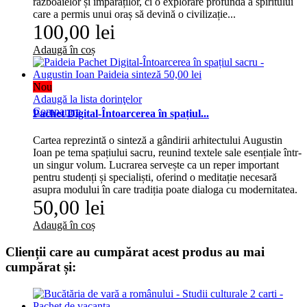
războaielor și împăraților, ci o explorare profundă a spiritului
care a permis unui oraș să devină o civilizație...
100,00 lei
Adaugă în coș
Nou
Adaugă la lista dorinţelor
Comparare
Pachet Digital-Întoarcerea în spațiul...
Cartea reprezintă o sinteză a gândirii arhitectului Augustin
Ioan pe tema spațiului sacru, reunind textele sale esențiale într-
un singur volum. Lucrarea servește ca un reper important
pentru studenți și specialiști, oferind o meditație necesară
asupra modului în care tradiția poate dialoga cu modernitatea.
50,00 lei
Adaugă în coș
Clienții care au cumpărat acest produs au mai
cumpărat și: