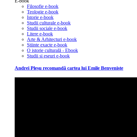
E-book
Filosofie e-book
Teologie e-book
Istorie e-book
Studii culturale e-book
Studii sociale e-book
Litere e-book
Arte & Arhitecturi e-book
Stiinte exacte e-book
O istorie culturală - Ebook
Studii si eseuri e-book
Andrei Pleșu recomandă cartea lui Emile Benveniste