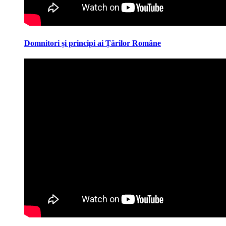
Domnitori și principi ai Țărilor Române