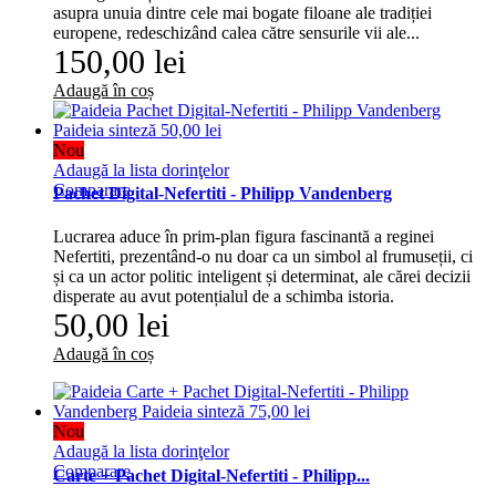
asupra unuia dintre cele mai bogate filoane ale tradiției
europene, redeschizând calea către sensurile vii ale...
150,00 lei
Adaugă în coș
Nou
Adaugă la lista dorinţelor
Comparare
Pachet Digital-Nefertiti - Philipp Vandenberg
Lucrarea aduce în prim-plan figura fascinantă a reginei
Nefertiti, prezentând-o nu doar ca un simbol al frumuseții, ci
și ca un actor politic inteligent și determinat, ale cărei decizii
disperate au avut potențialul de a schimba istoria.
50,00 lei
Adaugă în coș
Nou
Adaugă la lista dorinţelor
Comparare
Carte + Pachet Digital-Nefertiti - Philipp...