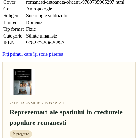
Cover
romanesti-antoaneta-olteanu-9789735965297.html
Gen
Antropologie
Subgen
Sociologie si filozofie
Limba
Romana
Tip format
Fizic
Categorie
Stiinte umaniste
ISBN
978-973-596-529-7
Fiți primul care își scrie părerea
PAIDEIA SYMBIO · DOSAR VIU
Reprezentari ale spatiului in credintele
populare romanesti
în pregătire