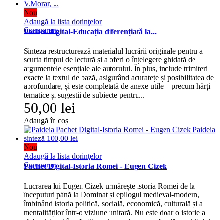
Nou
Adaugă la lista dorinţelor
Comparare
Pachet Digital-Educația diferențiată la...
Sinteza restructurează materialul lucrării originale pentru a
scurta timpul de lectură și a oferi o înțelegere ghidată de
argumentele esențiale ale autorului. În plus, include trimiteri
exacte la textul de bază, asigurând acuratețe și posibilitatea de
aprofundare, și este completată de anexe utile – precum hărți
tematice și sugestii de subiecte pentru...
50,00 lei
Adaugă în coș
Nou
Adaugă la lista dorinţelor
Comparare
Pachet Digital-Istoria Romei - Eugen Cizek
Lucrarea lui Eugen Cizek urmărește istoria Romei de la
începuturi până la Dominat și epilogul medieval-modern,
îmbinând istoria politică, socială, economică, culturală și a
mentalităților într-o viziune unitară. Nu este doar o istorie a