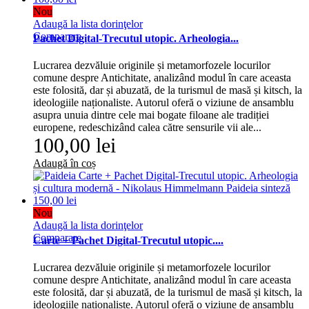
Nou
Adaugă la lista dorinţelor
Comparare
Pachet Digital-Trecutul utopic. Arheologia...
Lucrarea dezvăluie originile și metamorfozele locurilor
comune despre Antichitate, analizând modul în care aceasta
este folosită, dar și abuzată, de la turismul de masă și kitsch, la
ideologiile naționaliste. Autorul oferă o viziune de ansamblu
asupra unuia dintre cele mai bogate filoane ale tradiției
europene, redeschizând calea către sensurile vii ale...
100,00 lei
Adaugă în coș
Nou
Adaugă la lista dorinţelor
Comparare
Carte + Pachet Digital-Trecutul utopic....
Lucrarea dezvăluie originile și metamorfozele locurilor
comune despre Antichitate, analizând modul în care aceasta
este folosită, dar și abuzată, de la turismul de masă și kitsch, la
ideologiile naționaliste. Autorul oferă o viziune de ansamblu