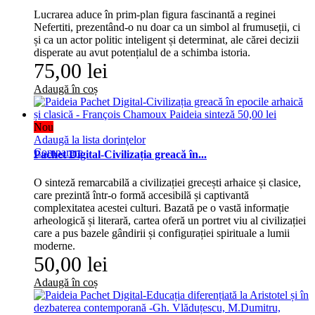
Lucrarea aduce în prim-plan figura fascinantă a reginei
Nefertiti, prezentând-o nu doar ca un simbol al frumuseții, ci
și ca un actor politic inteligent și determinat, ale cărei decizii
disperate au avut potențialul de a schimba istoria.
75,00 lei
Adaugă în coș
Nou
Adaugă la lista dorinţelor
Comparare
Pachet Digital-Civilizația greacă în...
O sinteză remarcabilă a civilizației grecești arhaice și clasice,
care prezintă într-o formă accesibilă și captivantă
complexitatea acestei culturi. Bazată pe o vastă informație
arheologică și literară, cartea oferă un portret viu al civilizației
care a pus bazele gândirii și configurației spirituale a lumii
moderne.
50,00 lei
Adaugă în coș