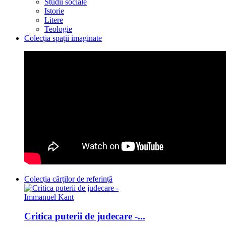
Studii sociale
Istorie
Litere
Teologie
Colecția spații imaginate
Colecția cărților de referință
Critica puterii de judecare -...