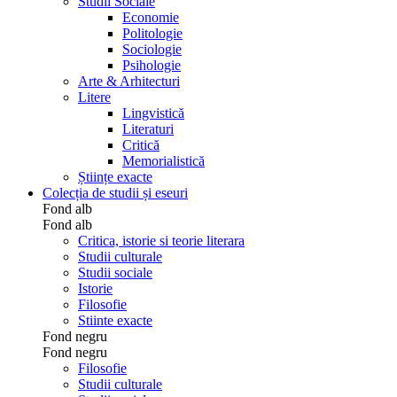
Studii Sociale
Economie
Politologie
Sociologie
Psihologie
Arte & Arhitecturi
Litere
Lingvistică
Literaturi
Critică
Memorialistică
Științe exacte
Colecția de studii și eseuri
Fond alb
Fond alb
Critica, istorie si teorie literara
Studii culturale
Studii sociale
Istorie
Filosofie
Stiinte exacte
Fond negru
Fond negru
Filosofie
Studii culturale