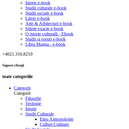
Istorie e-book
Studii culturale e-book
Studii sociale e-book
Litere e-book
Arte & Arhitecturi e-book
Stiinte exacte e-book
O istorie culturală - Ebook
Studii si eseuri e-book
Libra Magna - e-book
+4021.316.8210
Suport clienți
toate categoriile
Categorii
Categorii
Filosofie
Teologie
Istorie
Studii Culturale
Etno Antropologie
Culturi Culinare