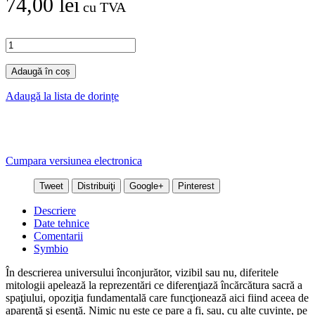
74,00 lei
cu TVA
Adaugă în coș
Adaugă la lista de dorințe
Cumpara versiunea electronica
Tweet
Distribuiţi
Google+
Pinterest
Descriere
Date tehnice
Comentarii
Symbio
În descrierea universului înconjurător, vizibil sau nu, diferitele
mitologii apelează la reprezentări ce diferenţiază încărcătura sacră a
spaţiului, opoziţia fundamentală care funcţionează aici fiind aceea de
aparenţă şi esenţă. Nimic nu este ce pare a fi, sau, cu alte cuvinte, pe