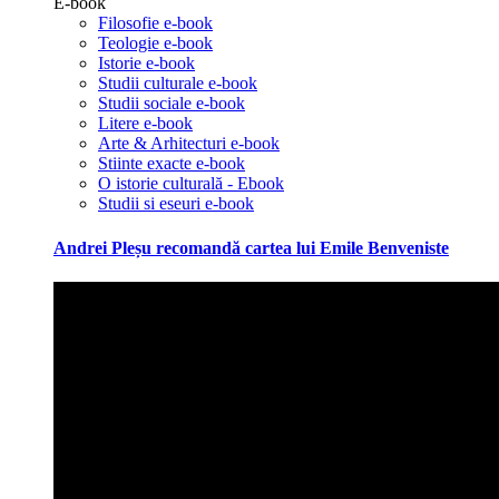
E-book
Filosofie e-book
Teologie e-book
Istorie e-book
Studii culturale e-book
Studii sociale e-book
Litere e-book
Arte & Arhitecturi e-book
Stiinte exacte e-book
O istorie culturală - Ebook
Studii si eseuri e-book
Andrei Pleșu recomandă cartea lui Emile Benveniste