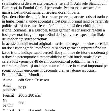
sa Elisabeta şi diverse alte persoane- se află în Arhivele Statului din
Bucureşti, în Fondul Carol I personale. Pentru toate acestea din
urmă a fost indicat numărul fiecărui dosar în parte.
Spre deosebire de ediţiile în care am prezentat aceste scrisori traduse
în limba română, unde accentul a fost pus în primul rând pe referirile
politice şi artistice, care le confer
ă o importanţă deosebită pentru
istoria României şi a Europei, t
extul german al scrisorilor regelui a
fost prezentat integral, cuprinzând deci şi diverse aspecte familiale
de importanţă strict personală.
În aceste condiţii textul original al scrisorilor regelui devine accesibil
nu doar istoriografiei româneşti ci şi celei germane reprezentând un
izvor istoric indispensabil cercetărilor ştiinţifice de istorie modernă şi
o dovadă peremptorie a remarcabilelor calităţi intelectuale ale celui
care a fost vreme de 48 de ani conducătorul politicii interne şi
externe româneşti şi un actor cu un rol din ce în ce mai important pe
scena politicii europene în deceniile premergătoare izbucnirii
Primului Război Mondial.
Autor
edit Sorin Cristescu
Anul
2013
publicării
Format
200 x 280 mm
Nr.
268
pagini
Colecția
Studii si eseuri – Istorie