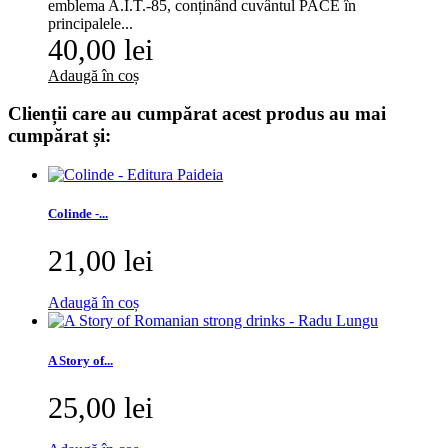
emblema A.I.T.-85, conținând cuvântul PACE în
principalele...
40,00 lei
Adaugă în coș
Clienții care au cumpărat acest produs au mai
cumpărat și:
Colinde -...
21,00 lei
Adaugă în coș
A Story of...
25,00 lei