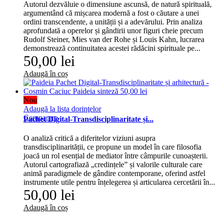
Autorul dezvăluie o dimensiune ascunsă, de natură spirituală,
argumentând că mișcarea modernă a fost o căutare a unei
ordini transcendente, a unității și a adevărului. Prin analiza
aprofundată a operelor și gândirii unor figuri cheie precum
Rudolf Steiner, Mies van der Rohe și Louis Kahn, lucrarea
demonstrează continuitatea acestei rădăcini spirituale pe...
50,00 lei
Adaugă în coș
Nou
Adaugă la lista dorinţelor
Comparare
Pachet Digital-Transdisciplinaritate și...
O analiză critică a diferitelor viziuni asupra
transdisciplinarității, ce propune un model în care filosofia
joacă un rol esențial de mediator între câmpurile cunoașterii.
Autorul cartografiază „credințele” și valorile culturale care
animă paradigmele de gândire contemporane, oferind astfel
instrumente utile pentru înțelegerea și articularea cercetării în...
50,00 lei
Adaugă în coș