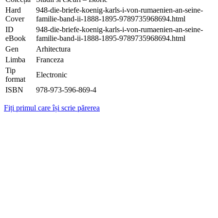
Hard
948-die-briefe-koenig-karls-i-von-rumaenien-an-seine-
Cover
familie-band-ii-1888-1895-9789735968694.html
ID
948-die-briefe-koenig-karls-i-von-rumaenien-an-seine-
eBook
familie-band-ii-1888-1895-9789735968694.html
Gen
Arhitectura
Limba
Franceza
Tip
Electronic
format
ISBN
978-973-596-869-4
Fiți primul care își scrie părerea