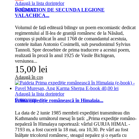
Adaugă la lista dorinţelor
Comparare
POËMATION DE SECUNDA LEGIONE
VALACHICA...
Volumul de față editează bilingv un poem encomiastic dedicat
regimentului al II-lea de graniță românesc de la Năsăud,
compus și publicat în anul 1768 de comandantul acestuia,
contele italian Antonio Cosimelli, sub pseudonimul Sylvius
Tannoli. Spre deosebire de prima traducere a acestui poem,
realizată în proză în anul 1925 de Vasile Bichigean,
versiunea...
15,00 lei
Adaugă în coș
Adaugă la lista dorinţelor
Comparare
Prima expediție românească în Himalaia...
La data de 2 iunie 1985 membrii expediției transmiteau din
Kathmandu următorul mesaj în țară: „Prima expediție româno-
nepaleză în Himalaya raportează: vârful GURJA HIMAL -
7193 m, a fost cucerit la 18 mai, ora 10,30. Pe vârf au fost
înălțate tricolorul românesc, steagul nepalez și o eșarfa cu