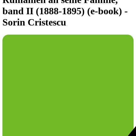
band II (1888-1895) (e-book) -
Sorin Cristescu