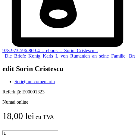
978-973-596-869-4_-_ebook_-_Sorin_Cristescu_-
_Die_Briefe_Konig_Karls_I._von_Rumanien_an_seine_Familie._Bra
edit Sorin Cristescu
Scrieţi un comentariu
Referință:
E00001323
Numai online
18,00 lei
cu TVA