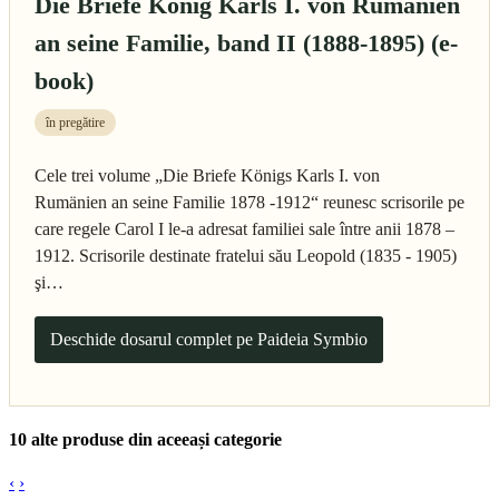
Die Briefe König Karls I. von Rumänien
an seine Familie, band II (1888-1895) (e-
book)
în pregătire
Cele trei volume „Die Briefe Königs Karls I. von
Rumänien an seine Familie 1878 -1912“ reunesc scrisorile pe
care regele Carol I le-a adresat familiei sale între anii 1878 –
1912. Scrisorile destinate fratelui său Leopold (1835 - 1905)
şi…
Deschide dosarul complet pe Paideia Symbio
10 alte produse din aceeași categorie
‹
›