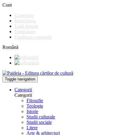
Cont
Conectare
Înregistrare
Listă dorințe
Comparare
Finalizare comandă
Română
English
Română
Toggle navigation
Categorii
Categorii
Filosofie
Teologie
Istorie
Studii culturale
Studii sociale
Litere
Arte & arhitecturi