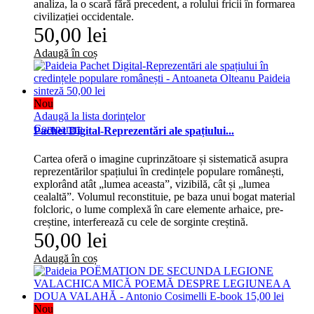
analiza, la o scară fără precedent, a rolului fricii în formarea
civilizației occidentale.
50,00 lei
Adaugă în coș
Nou
Adaugă la lista dorinţelor
Comparare
Pachet Digital-Reprezentări ale spațiului...
Cartea oferă o imagine cuprinzătoare și sistematică asupra
reprezentărilor spațiului în credințele populare românești,
explorând atât „lumea aceasta”, vizibilă, cât și „lumea
cealaltă”. Volumul reconstituie, pe baza unui bogat material
folcloric, o lume complexă în care elemente arhaice, pre-
creștine, interferează cu cele de sorginte creștină.
50,00 lei
Adaugă în coș
Nou