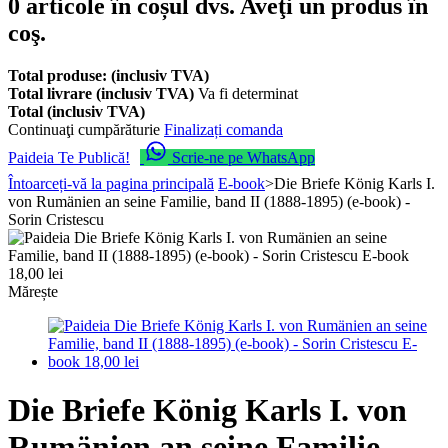
0
articole în coșul dvs.
Aveţi un produs în
coş.
Total produse: (inclusiv TVA)
Total livrare (inclusiv TVA)
Va fi determinat
Total (inclusiv TVA)
Continuaţi cumpărăturie
Finalizați comanda
Paideia Te Publică!
Scrie-ne pe WhatsApp
Întoarceți-vă la pagina principală
E-book
>
Die Briefe König Karls I.
von Rumänien an seine Familie, band II (1888-1895) (e-book) -
Sorin Cristescu
Mărește
Die Briefe König Karls I. von
Rumänien an seine Familie,