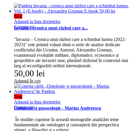
Nou
Adaugă la lista dorinţelor
Comparare
Invazia : cronica unui război care a...
"Invazia – Cronica unui război care a schimbat lumea (2022-
2023)" este primul volum dintr-o serie de analize dedicate
conflictului din Ucraina. Autorul, Alexandru Grumaz,
examinează evoluțiile militare, diplomatice, economice și
geopolitice ale invaziei ruse, plasând războiul în contextul mai
larg al reconfigurării ordinii internaționale.
50,00 lei
Adaugă în coș
Nou
Adaugă la lista dorinţelor
Comparare
Ontologie și gnoseologie - Marius Andreescu
În studiile cuprinse în această monografie analizăm teme
fundamentale ale ontologiei și cunoașterii din perspectiva
științei, a filosofiei și a religiei.