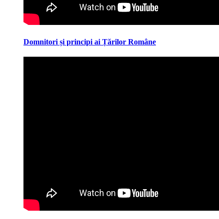
Domnitori și principi ai Țărilor Române