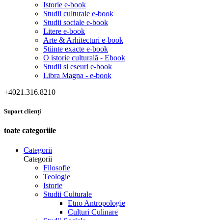
Istorie e-book
Studii culturale e-book
Studii sociale e-book
Litere e-book
Arte & Arhitecturi e-book
Stiinte exacte e-book
O istorie culturală - Ebook
Studii si eseuri e-book
Libra Magna - e-book
+4021.316.8210
Suport clienți
toate categoriile
Categorii
Categorii
Filosofie
Teologie
Istorie
Studii Culturale
Etno Antropologie
Culturi Culinare