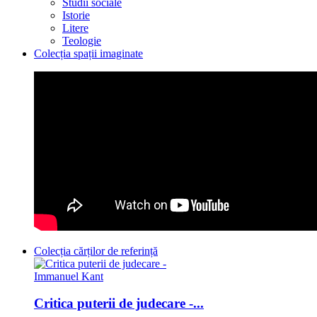
Studii sociale
Istorie
Litere
Teologie
Colecția spații imaginate
Colecția cărților de referință
Critica puterii de judecare -...