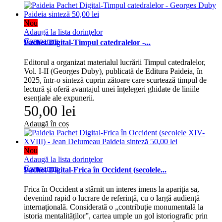
Nou
Adaugă la lista dorinţelor
Comparare
Pachet Digital-Timpul catedralelor -...
Editorul a organizat materialul lucrării Timpul catedralelor,
Vol. I-II (Georges Duby), publicată de Editura Paideia, în
2025, într-o sinteză cuprin zătoare care scurtează timpul de
lectură și oferă avantajul unei înțelegeri ghidate de liniile
esențiale ale expunerii.
50,00 lei
Adaugă în coș
Nou
Adaugă la lista dorinţelor
Comparare
Pachet Digital-Frica în Occident (secolele...
Frica în Occident a stârnit un interes imens la apariția sa,
devenind rapid o lucrare de referință, cu o largă audiență
internațională. Considerată o „contribuție monumentală la
istoria mentalităților”, cartea umple un gol istoriografic prin