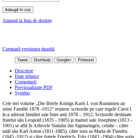
Adaugă în coș
Adaugă la lista de dorințe
Cumpară versiunea tiparită
Tweet
Distribuiţi
Google+
Pinterest
Descriere
Date tehnice
Comentarii
Previzualizare PDF
Symbio
Cele trei volume „Die Briefe Königs Karls I. von Rumänien
an
seine Familie 1878 -1912“ reunesc scrisorile pe care regele Carol I
le-a adresat familiei sale
î
ntre anii 1878 – 1912. Scrisorile destinate
fratelui său Leopold (1835 - 1905) şi mamei sale Josephine (1813 -
1901) se află în Arhivele Statului din Sigmaringen, celalte – către
tatăl său Karl Anton (1811-1885), către sora sa Maria de Flandra
(1845 -1912) şi către fratele Friedrich- Fritz (1843 -1904) către soţia