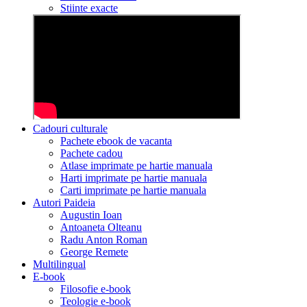
Stiinte exacte
Cadouri culturale
Pachete ebook de vacanta
Pachete cadou
Atlase imprimate pe hartie manuala
Harti imprimate pe hartie manuala
Carti imprimate pe hartie manuala
Autori Paideia
Augustin Ioan
Antoaneta Olteanu
Radu Anton Roman
George Remete
Multilingual
E-book
Filosofie e-book
Teologie e-book