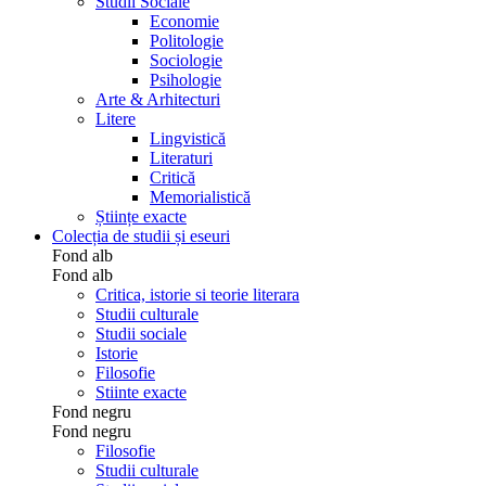
Studii Sociale
Economie
Politologie
Sociologie
Psihologie
Arte & Arhitecturi
Litere
Lingvistică
Literaturi
Critică
Memorialistică
Științe exacte
Colecția de studii și eseuri
Fond alb
Fond alb
Critica, istorie si teorie literara
Studii culturale
Studii sociale
Istorie
Filosofie
Stiinte exacte
Fond negru
Fond negru
Filosofie
Studii culturale