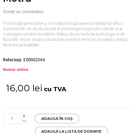
Scrieţi un comentariu
Psihologia persoanei şi concepţia asupra personalităţii îşi află o
ilustrare într‑un studiu avizat al psihologiei poporului român şi al
civilizaţiei române moderne. Alături de scrierile de psihologie şi de
filosofie, micile studii consacrate acestor teme se dovedesc astăzi
de mare actualitate.
Referință:
E00002364
Numai online
16,00 lei
cu TVA
ADAUGĂ ÎN COȘ
ADAUGĂ LA LISTA DE DORINȚE