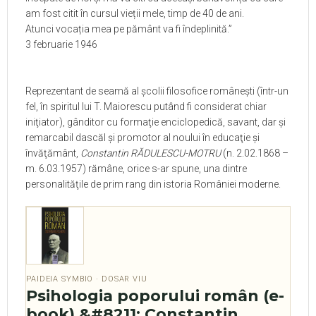
am fost citit în cursul vieții mele, timp de 40 de ani.
Atunci vocația mea pe pământ va fi îndeplinită.”
3 februarie 1946
Reprezentant de seamă al şcolii filosofice româneşti (într-un
fel, în spiritul lui T. Maiorescu putând fi considerat chiar
iniţiator), gânditor cu formaţie enciclopedică, savant, dar şi
remarcabil dascăl şi promotor al noului în educaţie şi
învăţământ,
Constantin RĂDULESCU-MOTRU
(n. 2.02.1868 –
m. 6.03.1957) rămâne, orice s-ar spune, una dintre
personalităţile de prim rang din istoria României moderne.
PAIDEIA SYMBIO · DOSAR VIU
Psihologia poporului român (e-
book) &#8211; Constantin