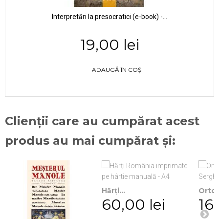
Interpretări la presocratici (e-book) -...
19,00 lei
ADAUGĂ ÎN COȘ
Clienții care au cumpărat acest
produs au mai cumpărat și:
Hărți...
Ortod
60,00 lei
16,