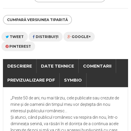
CUMPARĂ VERSIUNEA TIPARITĂ
TWEET
DISTRIBUIŢI
GOOGLE+
PINTEREST
DESCRIERE
DATE TEHNICE
COMENTARII
PREVIZUALIZARE PDF
SYMBIO
„Peste 50 de ani, nu mai târziu, cele publicate sau crezute de
mine și de oamenii din timpul meu vor deștepta din nou
interesul publicului românesc...
Și atunci, când publicul românesc va respira din nou, într-o
dimineața senină, va răsări în el dorința de a continua acele
începute de noi și mă va citi cu aceeași bunăvoință cu care