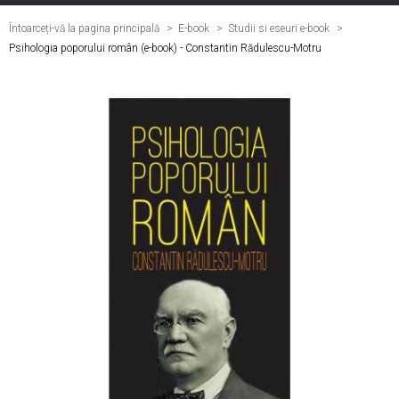
Întoarceți-vă la pagina principală
E-book
>
Studii si eseuri e-book
>
Psihologia poporului român (e-book) - Constantin Rădulescu-Motru