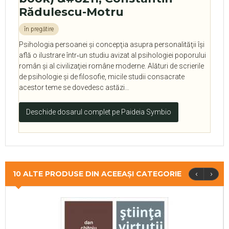
Rădulescu-Motru
în pregătire
Psihologia persoanei şi concepţia asupra personalităţii îşi
află o ilustrare într‑un studiu avizat al psihologiei poporului
român şi al civilizaţiei române moderne. Alături de scrierile
de psihologie şi de filosofie, micile studii consacrate
acestor teme se dovedesc astăzi…
Deschide dosarul complet pe Paideia Symbio
‹
›
10 ALTE PRODUSE DIN ACEEAȘI CATEGORIE