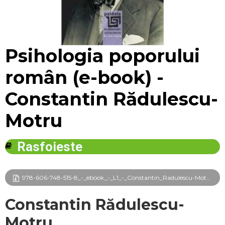
Mărește
Psihologia poporului
român (e-book) -
Constantin Rădulescu-
Motru
Rasfoieste
978-606-748-515-8_-_ebook_-_L1_-_Constantin_Radulescu-Motru_-_Psihologia_poporului_roman_frg.pdf
Constantin Rădulescu-
Motru