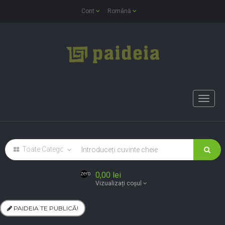
Cont
Română
Toggle
naviga
0,00 lei
zero
Vizualizați coșul
PAIDEIA TE PUBLICĂ!