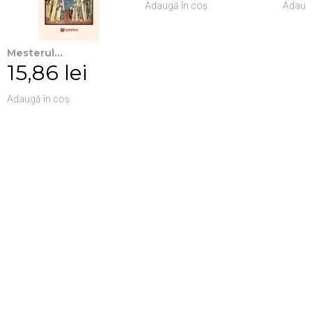
Adaugă în coș
Adaugă
Mesterul...
15,86 lei
Adaugă în coș