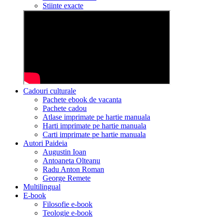
Stiinte exacte
Cadouri culturale
Pachete ebook de vacanta
Pachete cadou
Atlase imprimate pe hartie manuala
Harti imprimate pe hartie manuala
Carti imprimate pe hartie manuala
Autori Paideia
Augustin Ioan
Antoaneta Olteanu
Radu Anton Roman
George Remete
Multilingual
E-book
Filosofie e-book
Teologie e-book