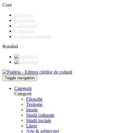
Cont
Conectare
Înregistrare
Listă dorințe
Comparare
Finalizare comandă
Română
English
Română
Toggle navigation
Categorii
Categorii
Filosofie
Teologie
Istorie
Studii culturale
Studii sociale
Litere
Arte & arhitecturi