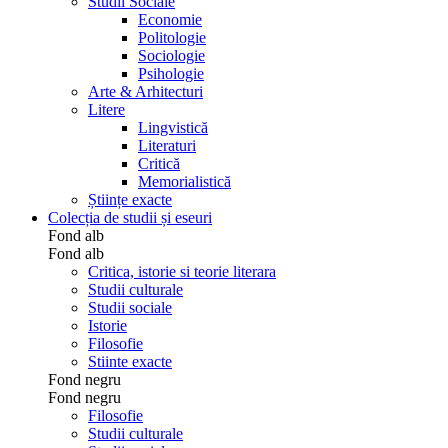
Studii Sociale
Economie
Politologie
Sociologie
Psihologie
Arte & Arhitecturi
Litere
Lingvistică
Literaturi
Critică
Memorialistică
Științe exacte
Colecția de studii și eseuri
Fond alb
Fond alb
Critica, istorie si teorie literara
Studii culturale
Studii sociale
Istorie
Filosofie
Stiinte exacte
Fond negru
Fond negru
Filosofie
Studii culturale