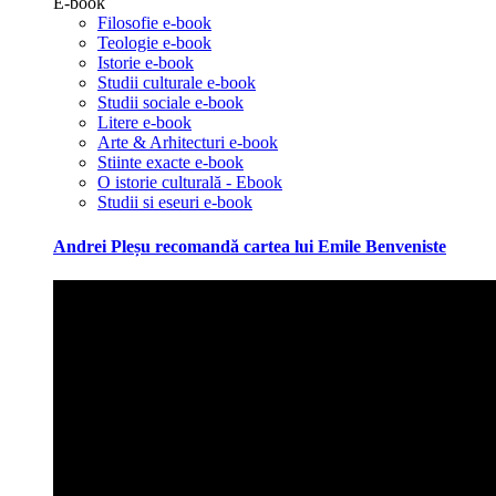
E-book
Filosofie e-book
Teologie e-book
Istorie e-book
Studii culturale e-book
Studii sociale e-book
Litere e-book
Arte & Arhitecturi e-book
Stiinte exacte e-book
O istorie culturală - Ebook
Studii si eseuri e-book
Andrei Pleșu recomandă cartea lui Emile Benveniste