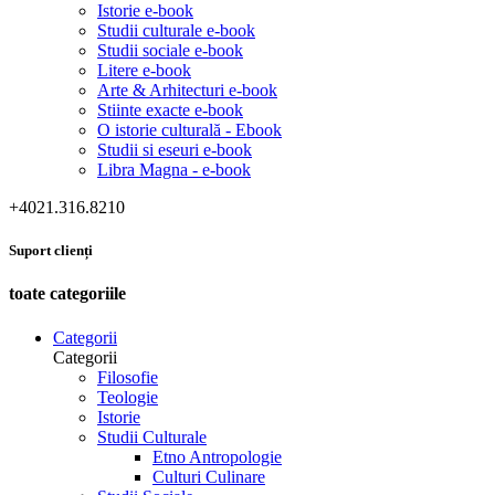
Istorie e-book
Studii culturale e-book
Studii sociale e-book
Litere e-book
Arte & Arhitecturi e-book
Stiinte exacte e-book
O istorie culturală - Ebook
Studii si eseuri e-book
Libra Magna - e-book
+4021.316.8210
Suport clienți
toate categoriile
Categorii
Categorii
Filosofie
Teologie
Istorie
Studii Culturale
Etno Antropologie
Culturi Culinare