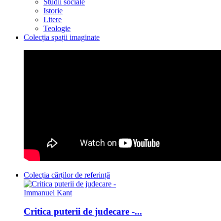
Studii sociale
Istorie
Litere
Teologie
Colecția spații imaginate
Colecția cărților de referință
Critica puterii de judecare -...