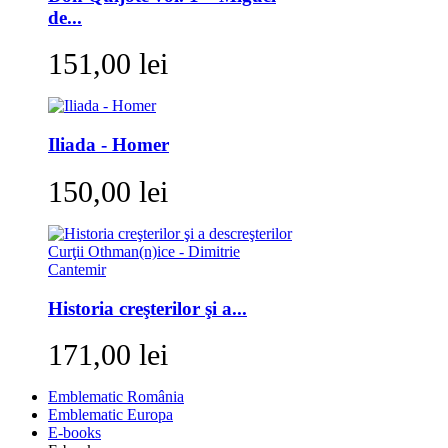
de...
151,00 lei
Iliada - Homer
150,00 lei
Historia creşterilor şi a...
171,00 lei
Emblematic România
Emblematic Europa
E-books