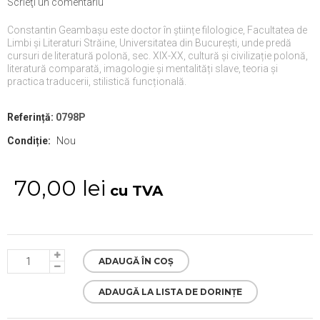
Scrieţi un comentariu
Constantin Geambașu este doctor în științe filologice, Facultatea de
Limbi și Literaturi Străine, Universitatea din București, unde predă
cursuri de literatură polonă, sec. XIX-XX, cultură și civilizație polonă,
literatură comparată, imagologie și mentalități slave, teoria și
practica traducerii, stilistică funcțională.
Referință:
0798P
Condiție:
Nou
70,00 lei
cu TVA
ADAUGĂ ÎN COȘ
ADAUGĂ LA LISTA DE DORINȚE