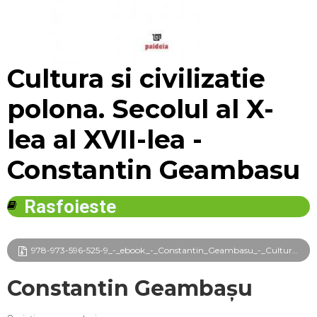
Mărește
Cultura si civilizatie
polona. Secolul al X-
lea al XVII-lea -
Constantin Geambasu
Rasfoieste
978-973-596-525-9_-_ebook_-_Constantin_Geambasu_-_Cultura_si_civilizatie_polona_frg.pdf
Constantin Geambașu