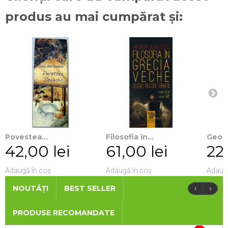
produs au mai cumpărat și:
Povestea...
Filosofia în...
Georg
42,00 lei
61,00 lei
22,
Adaugă în coș
Adaugă în coș
Adaugă
‹
›
NOUTĂȚI
BEST SELLER
PRODUSE RECOMANDATE