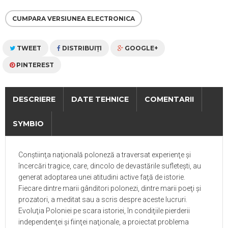
CUMPARA VERSIUNEA ELECTRONICA
TWEET
DISTRIBUIŢI
GOOGLE+
PINTEREST
DESCRIERE
DATE TEHNICE
COMENTARII
SYMBIO
Conştiinţa naţională poloneză a traversat experienţe şi
încercări tragice, care, dincolo de devastările sufleteşti, au
generat adoptarea unei atitudini active faţă de istorie.
Fiecare dintre marii gânditori polonezi, dintre marii poeţi şi
prozatori, a meditat sau a scris despre aceste lucruri.
Evoluţia Poloniei pe scara istoriei, în condiţiile pierderii
independenţei şi fiinţei naţionale, a proiectat problema