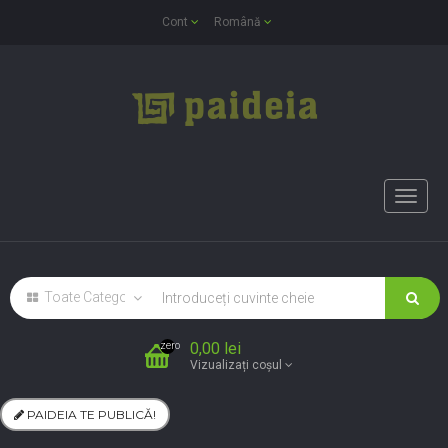
Cont
Română
Toggle
naviga
0,00 lei
zero
Vizualizați coșul
PAIDEIA TE PUBLICĂ!