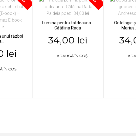
Lumina pentru totdeauna -
Ontologie ș
Cătălina Rada
Marius
a unui război
34,00 lei
34,
...
 lei
ADAUGĂ ÎN COȘ
ADA
Ă ÎN COȘ