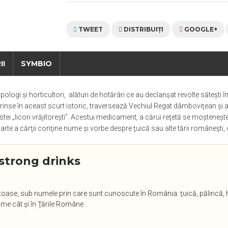
TWEET
DISTRIBUIŢI
GOOGLE+
II
SYMBIO
ogi şi horticultori, alături de hotărâri ce au declanşat revolte săteşti î
rinse în aceast scurt istoric, traversează Vechiul Regat dâmboviţean şi ar
estei „licori vrăjitoreşti”. Acestui medicament, a cărui reţetă se moşteneşte
arte a cărţii conţine nume şi vorbe despre ţuică sau alte tării româneşti, c
strong drinks
irtoase, sub numele prin care sunt cunoscute în România: ţuică, pălincă, 
 lume cât şi în Ţările Române.