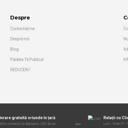
Despre
C
Contactați-ne
Co
Despre noi
No
Blog
Ad
Paideia Te Publica!
In
REDUCERI !
ivrare gratuită oriunde în țară
Relații cu Cli
entru comenzi ce depășesc 300 de Lei
Luni - Vineri 9 -