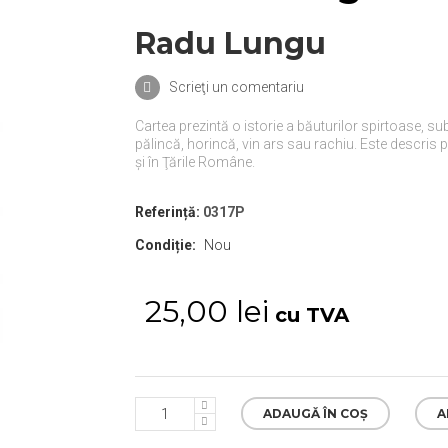
Radu Lungu
Scrieţi un comentariu
Cartea prezintă o istorie a băuturilor spirtoase, 
pălincă, horincă, vin ars sau rachiu. Este descris pr
şi în Ţările Române.
Referință:
0317P
Condiție:
Nou
25,00 lei
cu TVA
ADAUGĂ ÎN COȘ
A