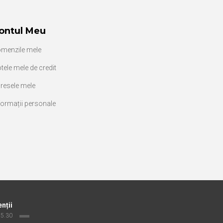
ontul Meu
menzile mele
tele mele de credit
resele mele
formații personale
enții
 15.30