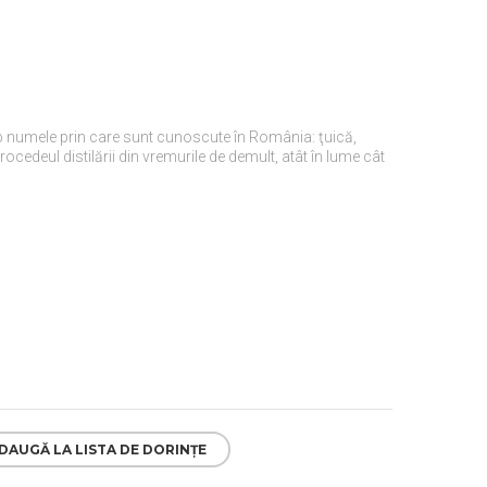
sub numele prin care sunt cunoscute în România: ţuică,
ocedeul distilării din vremurile de demult, atât în lume cât
DAUGĂ LA LISTA DE DORINȚE