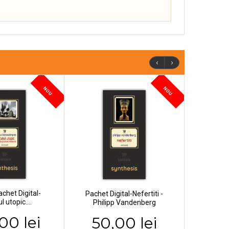
‹
›
NOU
NOU
chet Digital-
Pachet Digital-Nefertiti -
l utopic....
Philipp Vandenberg
00 lei
50,00 lei