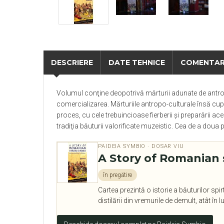
DESCRIERE
DATE TEHNICE
COMENTAR
Volumul conţine deopotrivă mărturii adunate de antropol
comercializarea. Mărturiile antropo-culturale însă cup
proces, cu cele trebuincioase fierberii şi preparării ac
tradiţia băuturii valorificate muzeistic. Cea de a doua p
PAIDEIA SYMBIO · DOSAR VIU
A Story of Romanian 
în pregătire
Cartea prezintă o istorie a băuturilor sp
distilării din vremurile de demult, atât în