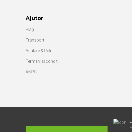
Ajutor
Plăți
Transport
Anulare & Retur
Termeni si conditii
ANPC
L
P