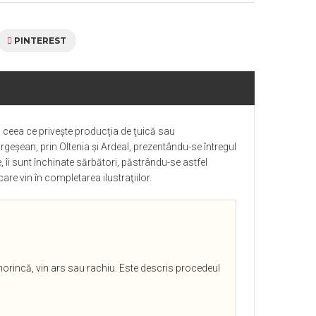
PINTEREST
n ceea ce priveşte producţia de ţuică sau
geşean, prin Oltenia şi Ardeal, prezentându-se întregul
, îi sunt închinate sărbători, păstrându-se astfel
are vin în completarea ilustraţiilor.
horincă, vin ars sau rachiu. Este descris procedeul