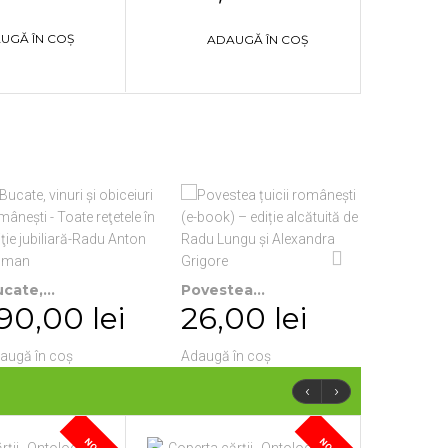
UGĂ ÎN COȘ
ADAUGĂ ÎN COȘ
Sighişoar
25,37
cate,...
Povestea...
90,00 lei
26,00 lei
Adaugă în
augă în coș
Adaugă în coș
‹
›
NOU
NOU