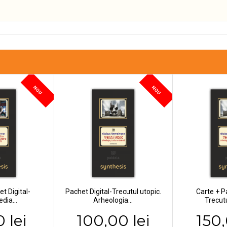
NOU
NOU
t Digital-
Pachet Digital-Trecutul utopic.
Carte + Pa
dia...
Arheologia...
Trecutu
 lei
100,00 lei
150,