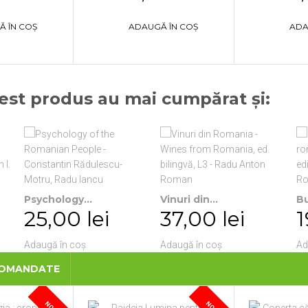
Ă ÎN COȘ
ADAUGĂ ÎN COȘ
ADA
cest produs au mai cumpărat și:
Psychology...
Vinuri din...
Bu
25,00 lei
37,00 lei
1
Adaugă în coș
Adaugă în coș
Ad
COMANDATE
NOU
NOU