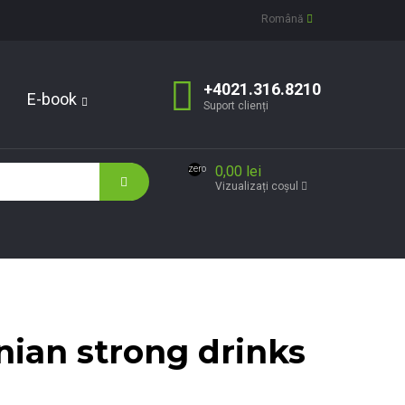
Română
+4021.316.8210
E-book
Suport clienți
0,00 lei
zero
Vizualizați coșul
nian strong drinks