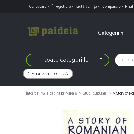
Conectare
Înregistrare
Listă dorințe
Comparare
Fina
Categorii
toate categoriile
PAIDEIA TE PUBLICĂ!
Întoarceți-vă la pagina principală
Studii culturale
>
A Story of R