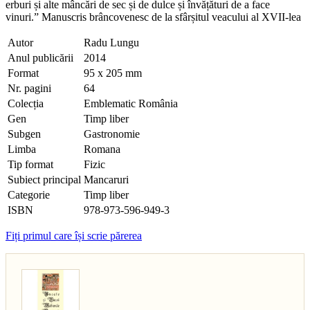
erburi și alte mâncări de sec și de dulce și învățături de a face
vinuri.” Manuscris brâncovenesc de la sfârșitul veacului al XVII-lea
Autor
Radu Lungu
Anul publicării
2014
Format
95 x 205 mm
Nr. pagini
64
Colecția
Emblematic România
Gen
Timp liber
Subgen
Gastronomie
Limba
Romana
Tip format
Fizic
Subiect principal
Mancaruri
Categorie
Timp liber
ISBN
978-973-596-949-3
Fiți primul care își scrie părerea