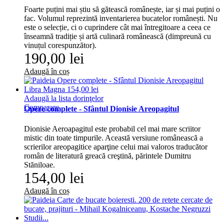
Foarte puțini mai știu să gătească românește, iar și mai puțini o
fac. Volumul reprezintă inventarierea bucatelor românești. Nu
este o selecție, ci o cuprindere cât mai întregitoare a ceea ce
înseamnă tradiție și artă culinară românească (dimpreună cu
vinuțul corespunzător).
190,00 lei
Adaugă în coș
Adaugă la lista dorinţelor
Comparare
Opere complete - Sfântul Dionisie Areopagitul
Dionisie Aeroapagitul este probabil cel mai mare scriitor
mistic din toate timpurile. Această versiune românească a
scrierilor areopagitice aparţine celui mai valoros traducător
român de literatură greacă creştină, părintele Dumitru
Stăniloae.
154,00 lei
Adaugă în coș