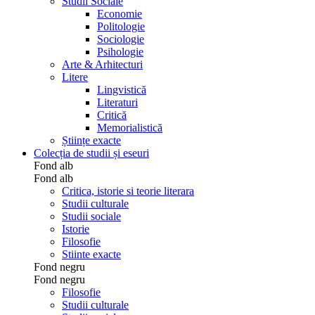
Studii Sociale
Economie
Politologie
Sociologie
Psihologie
Arte & Arhitecturi
Litere
Lingvistică
Literaturi
Critică
Memorialistică
Științe exacte
Colecția de studii și eseuri
Fond alb
Fond alb
Critica, istorie si teorie literara
Studii culturale
Studii sociale
Istorie
Filosofie
Stiinte exacte
Fond negru
Fond negru
Filosofie
Studii culturale