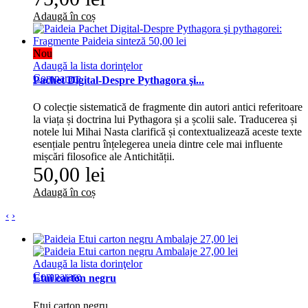
Adaugă în coș
Nou
Adaugă la lista dorinţelor
Comparare
Pachet Digital-Despre Pythagora şi...
O colecție sistematică de fragmente din autori antici referitoare
la viața și doctrina lui Pythagora și a școlii sale. Traducerea și
notele lui Mihai Nasta clarifică și contextualizează aceste texte
esențiale pentru înțelegerea uneia dintre cele mai influente
mișcări filosofice ale Antichității.
50,00 lei
Adaugă în coș
‹
›
Adaugă la lista dorinţelor
Comparare
Etui carton negru
Etui carton negru