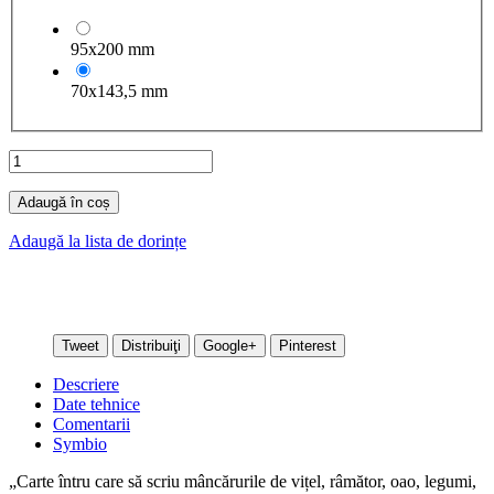
95x200 mm
70x143,5 mm
Adaugă în coș
Adaugă la lista de dorințe
Tweet
Distribuiţi
Google+
Pinterest
Descriere
Date tehnice
Comentarii
Symbio
„Carte întru care să scriu mâncărurile de vițel, râmător, oao, legumi,