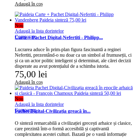
Adaugă în coș
Nou
Adaugă la lista dorinţelor
Comparare
Carte + Pachet Digital-Nefertiti - Philipp...
Lucrarea aduce în prim-plan figura fascinantă a reginei
Nefertiti, prezentând-o nu doar ca un simbol al frumuseții, ci
și ca un actor politic inteligent și determinat, ale cărei decizii
disperate au avut potențialul de a schimba istoria.
75,00 lei
Adaugă în coș
Nou
Adaugă la lista dorinţelor
Comparare
Pachet Digital-Civilizația greacă în...
O sinteză remarcabilă a civilizației grecești arhaice și clasice,
care prezintă într-o formă accesibilă și captivantă
complexitatea acestei culturi. Bazată pe o vastă informație