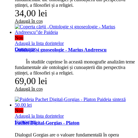
științei, a filosofiei și a religiei.
34,00 lei
Adaugă în coș
Nou
Adaugă la lista dorinţelor
Comparare
Ontologie și gnoseologie - Marius Andreescu
În studiile cuprinse în această monografie analizăm teme
fundamentale ale ontologiei și cunoașterii din perspectiva
științei, a filosofiei și a religiei.
69,00 lei
Adaugă în coș
Nou
Adaugă la lista dorinţelor
Comparare
Pachet Digital-Gorgias - Platon
Dialogul Gorgias are o valoare fundamentală în opera