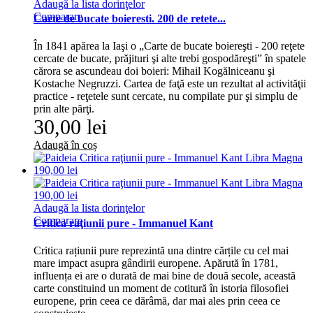
Adaugă la lista dorinţelor
Comparare
Carte de bucate boieresti. 200 de retete...
În 1841 apărea la Iaşi o „Carte de bucate boiereşti - 200 reţete
cercate de bucate, prăjituri şi alte trebi gospodăreşti” în spatele
cărora se ascundeau doi boieri: Mihail Kogălniceanu şi
Kostache Negruzzi. Cartea de faţă este un rezultat al activităţii
practice - reţetele sunt cercate, nu compilate pur şi simplu de
prin alte părţi.
30,00 lei
Adaugă în coș
Adaugă la lista dorinţelor
Comparare
Critica raţiunii pure - Immanuel Kant
Critica rațiunii pure reprezintă una dintre cărțile cu cel mai
mare impact asupra gândirii europene. Apărută în 1781,
influența ei are o durată de mai bine de două secole, această
carte constituind un moment de cotitură în istoria filosofiei
europene, prin ceea ce dărâmă, dar mai ales prin ceea ce