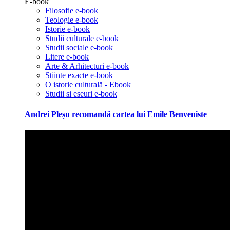
E-book
Filosofie e-book
Teologie e-book
Istorie e-book
Studii culturale e-book
Studii sociale e-book
Litere e-book
Arte & Arhitecturi e-book
Stiinte exacte e-book
O istorie culturală - Ebook
Studii si eseuri e-book
Andrei Pleșu recomandă cartea lui Emile Benveniste