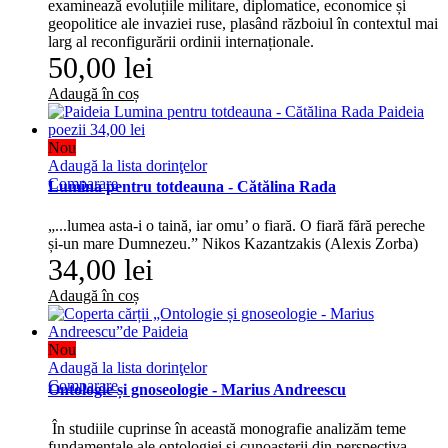
examinează evoluțiile militare, diplomatice, economice și
geopolitice ale invaziei ruse, plasând războiul în contextul mai
larg al reconfigurării ordinii internaționale.
50,00 lei
Adaugă în coș
Nou
Adaugă la lista dorinţelor
Comparare
Lumina pentru totdeauna - Cătălina Rada
„...lumea asta-i o taină, iar omu’ o fiară. O fiară fără pereche
și-un mare Dumnezeu.” Nikos Kazantzakis (Alexis Zorba)
34,00 lei
Adaugă în coș
Nou
Adaugă la lista dorinţelor
Comparare
Ontologie și gnoseologie - Marius Andreescu
În studiile cuprinse în această monografie analizăm teme
fundamentale ale ontologiei și cunoașterii din perspectiva