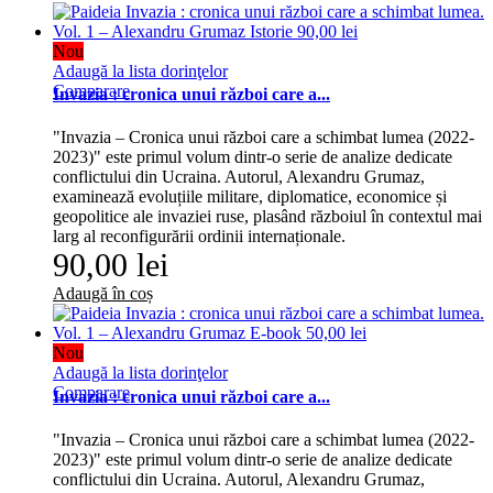
Nou
Adaugă la lista dorinţelor
Comparare
Invazia : cronica unui război care a...
"Invazia – Cronica unui război care a schimbat lumea (2022-
2023)" este primul volum dintr-o serie de analize dedicate
conflictului din Ucraina. Autorul, Alexandru Grumaz,
examinează evoluțiile militare, diplomatice, economice și
geopolitice ale invaziei ruse, plasând războiul în contextul mai
larg al reconfigurării ordinii internaționale.
90,00 lei
Adaugă în coș
Nou
Adaugă la lista dorinţelor
Comparare
Invazia : cronica unui război care a...
"Invazia – Cronica unui război care a schimbat lumea (2022-
2023)" este primul volum dintr-o serie de analize dedicate
conflictului din Ucraina. Autorul, Alexandru Grumaz,