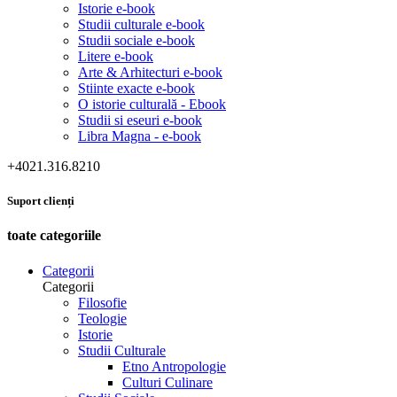
Istorie e-book
Studii culturale e-book
Studii sociale e-book
Litere e-book
Arte & Arhitecturi e-book
Stiinte exacte e-book
O istorie culturală - Ebook
Studii si eseuri e-book
Libra Magna - e-book
+4021.316.8210
Suport clienți
toate categoriile
Categorii
Categorii
Filosofie
Teologie
Istorie
Studii Culturale
Etno Antropologie
Culturi Culinare