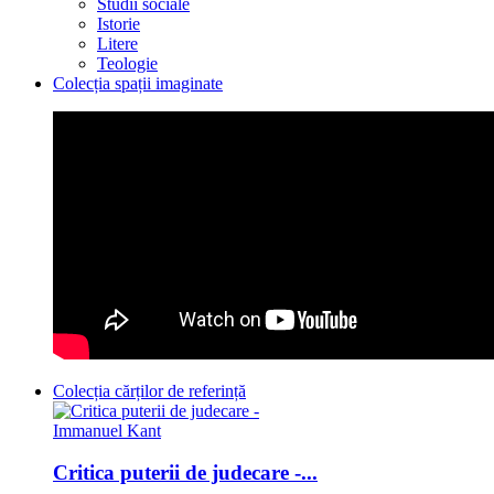
Studii sociale
Istorie
Litere
Teologie
Colecția spații imaginate
Colecția cărților de referință
Critica puterii de judecare -...