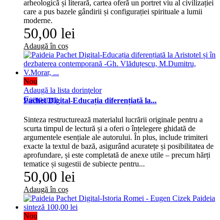
arheologică și literară, cartea oferă un portret viu al civilizației
care a pus bazele gândirii și configurației spirituale a lumii
moderne.
50,00 lei
Adaugă în coș
Nou
Adaugă la lista dorinţelor
Comparare
Pachet Digital-Educația diferențiată la...
Sinteza restructurează materialul lucrării originale pentru a
scurta timpul de lectură și a oferi o înțelegere ghidată de
argumentele esențiale ale autorului. În plus, include trimiteri
exacte la textul de bază, asigurând acuratețe și posibilitatea de
aprofundare, și este completată de anexe utile – precum hărți
tematice și sugestii de subiecte pentru...
50,00 lei
Adaugă în coș
Nou