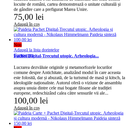
locuite de români, cartea demonstrează o unitate culturală și
de gândire care a prefigurat Marea Unire.
75,00 lei
Adaugă în coș
Nou
Adaugă la lista dorinţelor
Comparare
Pachet Digital-Trecutul utopic. Arheologia...
Lucrarea dezvăluie originile și metamorfozele locurilor
comune despre Antichitate, analizând modul în care aceasta
este folosită, dar și abuzată, de la turismul de masă și kitsch, la
ideologiile naționaliste. Autorul oferă o viziune de ansamblu
asupra unuia dintre cele mai bogate filoane ale tradiției
europene, redeschizând calea către sensurile vii ale...
100,00 lei
Adaugă în coș