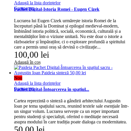
Adaugă la lista dorinţelor
Comparare
Pachet Digital-Istoria Romei - Eugen Cizek
Lucrarea lui Eugen Cizek urmărește istoria Romei de la
începuturi până la Dominat și epilogul medieval-modern,
îmbinând istoria politică, socială, economică, culturală și a
mentalităților într-o viziune unitară. Nu este doar o istorie a
războaielor și împăraților, ci o explorare profundă a spiritului
care a permis unui oraș să devină o civilizație...
100,00 lei
Adaugă în coș
Nou
Adaugă la lista dorinţelor
Comparare
Pachet Digital-Întoarcerea în spațiul...
Cartea reprezintă o sinteză a gândirii arhitectului Augustin
Ioan pe tema spațiului sacru, reunind textele sale esențiale într-
un singur volum. Lucrarea servește ca un reper important
pentru studenți și specialiști, oferind o meditație necesară
asupra modului în care tradiția poate dialoga cu modernitatea.
50,00 lei