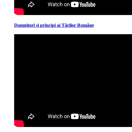
Domnitori și principi ai Țărilor Române