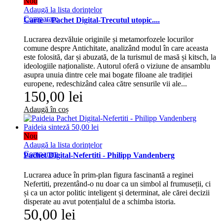
Nou
Adaugă la lista dorinţelor
Comparare
Carte + Pachet Digital-Trecutul utopic....
Lucrarea dezvăluie originile și metamorfozele locurilor
comune despre Antichitate, analizând modul în care aceasta
este folosită, dar și abuzată, de la turismul de masă și kitsch, la
ideologiile naționaliste. Autorul oferă o viziune de ansamblu
asupra unuia dintre cele mai bogate filoane ale tradiției
europene, redeschizând calea către sensurile vii ale...
150,00 lei
Adaugă în coș
Nou
Adaugă la lista dorinţelor
Comparare
Pachet Digital-Nefertiti - Philipp Vandenberg
Lucrarea aduce în prim-plan figura fascinantă a reginei
Nefertiti, prezentând-o nu doar ca un simbol al frumuseții, ci
și ca un actor politic inteligent și determinat, ale cărei decizii
disperate au avut potențialul de a schimba istoria.
50,00 lei