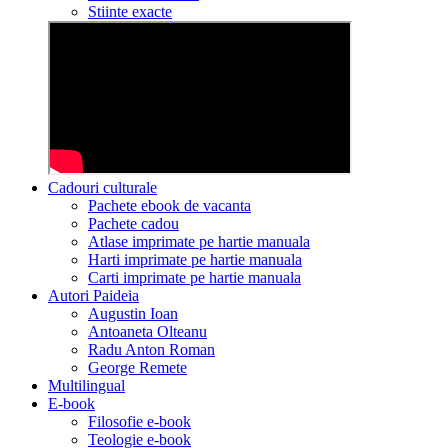
Stiinte exacte
Cadouri culturale
Pachete ebook de vacanta
Pachete cadou
Atlase imprimate pe hartie manuala
Harti imprimate pe hartie manuala
Carti imprimate pe hartie manuala
Autori Paideia
Augustin Ioan
Antoaneta Olteanu
Radu Anton Roman
George Remete
Multilingual
E-book
Filosofie e-book
Teologie e-book