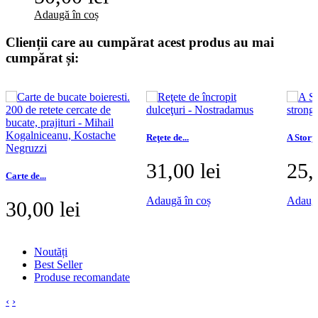
Adaugă în coș
Clienții care au cumpărat acest produs au mai
cumpărat și:
Reţete de...
A Story 
31,00 lei
25,
Carte de...
Adaugă în coș
Adaugă
30,00 lei
Adaugă în coș
Noutăți
Best Seller
Produse recomandate
‹
›