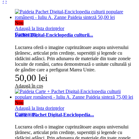
‹
›
Nou
Adaugă la lista dorinţelor
Comparare
Pachet Digital-Enciclopedia culturii...
Lucrarea oferă o imagine cuprinzătoare asupra universului
țărănesc, articulat prin credințe, superstiții și legende cu
rădăcini adânci. Prin adunarea de materiale din toate zonele
locuite de români, cartea demonstrează o unitate culturală și
de gândire care a prefigurat Marea Unire.
50,00 lei
Adaugă în coș
Nou
Adaugă la lista dorinţelor
Comparare
Carte + Pachet Digital-Enciclopedia...
Lucrarea oferă o imagine cuprinzătoare asupra universului
țărănesc, articulat prin credințe, superstiții și legende cu
rădăcini adânci. Prin adunarea de materiale din toate zonele