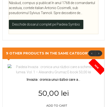
Năsăud, compus și publicat în anul 1768 de comandantul
acestuia, contele italian Antonio Cosimelli, sub
pseudonimul Sylvius Tannoli. Spre deosebire de…
Deschide dosarul complet pe Paideia Symbio
‹
›
9 OTHER PRODUCTS IN THE SAME CATEGORY
NEW
Invazia : cronica unui război care a...
50,00 lei
ADD TO CART