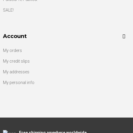
SALE!
Account
My orders
My credit slips
My addresses
My personal info
Free shipping anywhere worldwide