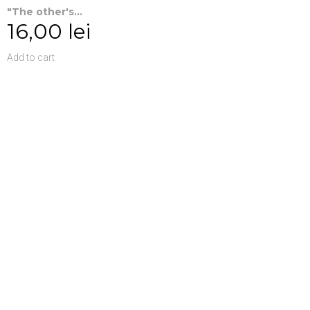
"The other's...
16,00 lei
Add to cart