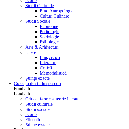
Istorie
Studii Culturale
Etno Antropologie
Culturi Culinare
Studii Sociale
Economie
Politologie
Sociologie
Psihologie
Arte & Arhitecturi
Litere
Lingvistică
Literaturi
Critică
Memorialistică
Științe exacte
Colecția de studii și eseuri
Fond alb
Fond alb
Critica, istorie si teorie literara
Studii culturale
Studii sociale
Istorie
Filosofie
Stiinte exacte