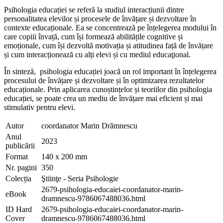
Psihologia educației se referă la studiul interacțiunii dintre
personalitatea elevilor și procesele de învățare și dezvoltare în
contexte educaționale. Ea se concentrează pe înțelegerea modului în
care copiii învață, cum își formează abilitățile cognitive și
emoționale, cum își dezvoltă motivația și atitudinea față de învățare
și cum interacționează cu alți elevi și cu mediul educaţional.
În sinteză,
psihologia educației joacă un rol important în înțelegerea
procesului de învățare și dezvoltare și în optimizarea rezultatelor
educaționale. Prin aplicarea cunoștințelor și teoriilor din psihologia
educației, se poate crea un mediu de învățare mai eficient și mai
stimulativ pentru elevi.
Autor
coordanator Marin Drămnescu
Anul
2023
publicării
Format
140 x 200 mm
Nr. pagini
350
Colecția
Ştiinţe - Seria Psihologie
2679-psihologia-educaiei-coordanator-marin-
eBook
dramnescu-9786067488036.html
ID Hard
2679-psihologia-educaiei-coordanator-marin-
Cover
dramnescu-9786067488036.html