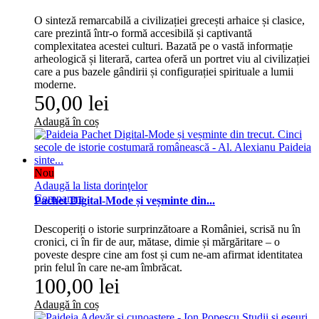
O sinteză remarcabilă a civilizației grecești arhaice și clasice,
care prezintă într-o formă accesibilă și captivantă
complexitatea acestei culturi. Bazată pe o vastă informație
arheologică și literară, cartea oferă un portret viu al civilizației
care a pus bazele gândirii și configurației spirituale a lumii
moderne.
50,00 lei
Adaugă în coș
Nou
Adaugă la lista dorinţelor
Comparare
Pachet Digital-Mode și veșminte din...
Descoperiți o istorie surprinzătoare a României, scrisă nu în
cronici, ci în fir de aur, mătase, dimie și mărgăritare – o
poveste despre cine am fost și cum ne-am afirmat identitatea
prin felul în care ne-am îmbrăcat.
100,00 lei
Adaugă în coș