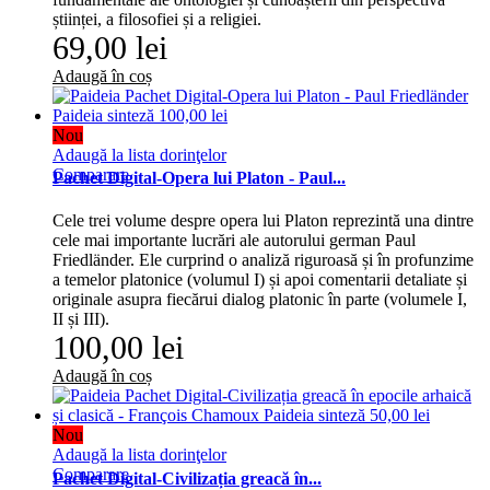
științei, a filosofiei și a religiei.
69,00 lei
Adaugă în coș
Nou
Adaugă la lista dorinţelor
Comparare
Pachet Digital-Opera lui Platon - Paul...
Cele trei volume despre opera lui Platon reprezintă una dintre
cele mai importante lucrări ale autorului german Paul
Friedländer. Ele curprind o analiză riguroasă și în profunzime
a temelor platonice (volumul I) și apoi comentarii detaliate și
originale asupra fiecărui dialog platonic în parte (volumele I,
II și III).
100,00 lei
Adaugă în coș
Nou
Adaugă la lista dorinţelor
Comparare
Pachet Digital-Civilizația greacă în...