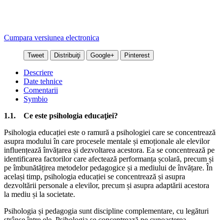
Cumpara versiunea electronica
Tweet
Distribuiţi
Google+
Pinterest
Descriere
Date tehnice
Comentarii
Symbio
1.1.
Ce este psihologia educaţiei?
Psihologia educației este o ramură a psihologiei care se concentrează
asupra modului în care procesele mentale și emoționale ale elevilor
influențează învățarea și dezvoltarea acestora. Ea se concentrează pe
identificarea factorilor care afectează performanța școlară, precum și
pe îmbunătățirea metodelor pedagogice și a mediului de învățare. În
același timp, psihologia educației se concentrează și asupra
dezvoltării personale a elevilor, precum și asupra adaptării acestora
la mediu și la societate.
Psihologia și pedagogia sunt discipline complementare, cu legături
strânse între ele. Psihologia se concentrează pe cunoașterea