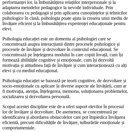
performanței lor, la îmbunătățirea relațiilor interpersonale și la
adaptarea metodelor pedagogice la nevoile individuale. Prin
colaborarea cu pedagogii și prin aplicarea cunoștințelor și tehnicilor
psihologice în clasă, psihologia poate ajuta la crearea unui mediu de
învățare eficient și la îmbunătățirea experienței educaționale pentru
elevi.
Psihologia educației este un domeniu al psihologiei care se
concentrează asupra interacțiunii dintre procesele psihologice și
procesele de învățare și dezvoltare în contextul educațional. Se
concentrează pe înțelegerea modului în care copiii învață, cum își
formează abilitățile cognitive și emoționale, cum își dezvoltă
motivația și atitudinea față de învățare și cum interacționează cu alți
elevi și cu mediul educaţional.
Psihologia educației se bazează pe teorii cognitive, de dezvoltare și
socio-emoționale cu aplicare la diverse aspecte ale învățării, cum ar
fi motivația, atenția, înțelegerea, memoria, soluționarea problemelor,
socializarea și dezvoltarea personală.
Scopul acestei discipline este de a oferi suport elevilor în procesul
lor de învățare și dezvoltare. De asemenea, se concentrează pe
identificarea și abordarea obstacolelor care pot împiedica învățarea
eficientă, precum dificultățile de învățare, tulburările emoționale și
comportamentale.