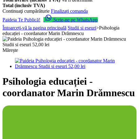
Total (inclusiv TVA)
Continuaţi cumpărăturie
Finalizați comanda
Paideia Te Publică!
Scrie-ne pe WhatsApp
Întoarceți-vă la pagina principală
Studii si eseuri
>
Psihologia
educației - coordanator Marin Drămnescu
Mărește
Psihologia educației -
coordanator Marin Drămnescu