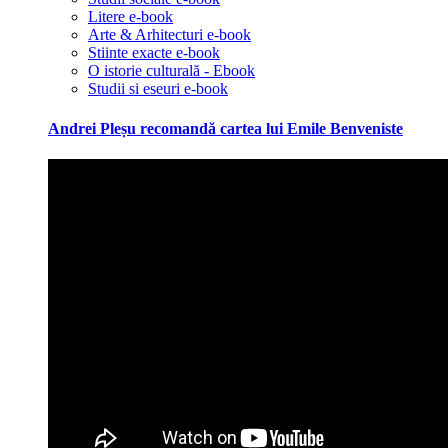
Litere e-book
Arte & Arhitecturi e-book
Stiinte exacte e-book
O istorie culturală - Ebook
Studii si eseuri e-book
Andrei Pleșu recomandă cartea lui Emile Benveniste