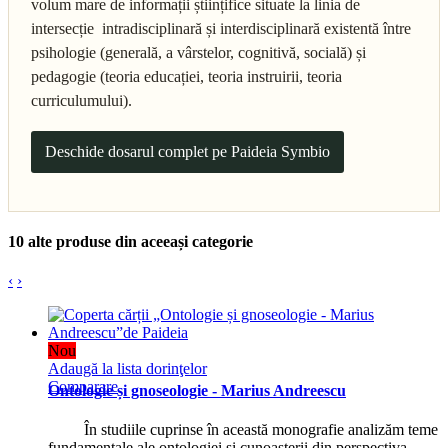
volum mare de informații științifice situate la linia de
intersecție intradisciplinară și interdisciplinară existentă între
psihologie (generală, a vârstelor, cognitivă, socială) și
pedagogie (teoria educației, teoria instruirii, teoria
curriculumului).
Deschide dosarul complet pe Paideia Symbio
10 alte produse din aceeași categorie
‹
›
Nou
Adaugă la lista dorinţelor
Comparare
Ontologie și gnoseologie - Marius Andreescu
În studiile cuprinse în această monografie analizăm teme
fundamentale ale ontologiei și cunoașterii din perspectiva