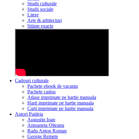
Studii culturale
Studii sociale
Litere
Arte & arhitecturi
Stiinte exacte
Cadouri culturale
Pachete ebook de vacanta
Pachete cadou
Atlase imprimate pe hartie manuala
Harti imprimate pe hartie manuala
Carti imprimate pe hartie manuala
Autori Paideia
Augustin Ioan
Antoaneta Olteanu
Radu Anton Roman
George Remete