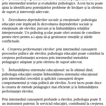
prin intermediul testelor și evaluărilor psihologice. Acest lucru poate
ajuta la identificarea potențialelor probleme de învățare și la oferirea
de suport și intervenții adecvate.
3.
Dezvoltarea deprinderilor sociale și emoționale
: psihologia
educației este implicată în dezvoltarea deprinderilor sociale și
emoționale ale elevilor, precum și la îmbunătățirea relațiilor
interpersonale. Un psiholog școlar poate oferi sesiuni de consiliere
pentru elevi pentru a-i ajuta să-și gestioneze emoțiile și stările
conflictuale.
4.
Creșterea performanței elevilor
: prin intermediul cunoașterii
proceselor psihice ale elevilor, psihologia educației poate contribui la
creșterea performanței acestora prin intermediul metodelor
pedagogice adaptate și prin oferirea de suport adecvat.
5.
Îmbunătățirea sistemului educațional
: nu în ultimul rând,
psihologia educației susține îmbunătățirea sistemului educațional
prin intermediul cercetării și aplicării cunoașterii despre
comportamentul și viața psihică ale elevilor. Acest lucru poate duce
la crearea de metode pedagogice mai eficiente și la îmbunătățirea
performanței elevilor.
Prin intermediul cunoașterii profunde a elevilor, psihologia poate fi
un instrument puternic în serviciul educației, contribuind la creșterea