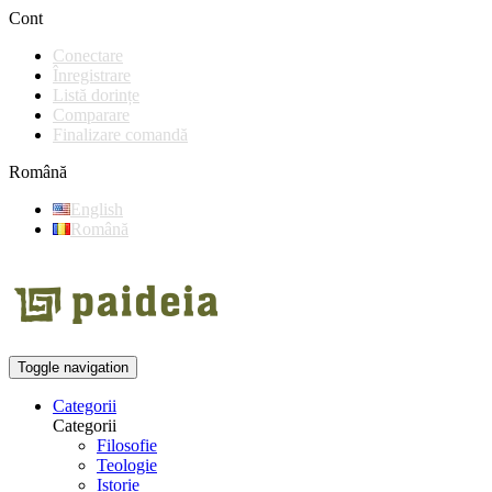
Cont
Conectare
Înregistrare
Listă dorințe
Comparare
Finalizare comandă
Română
English
Română
Toggle navigation
Categorii
Categorii
Filosofie
Teologie
Istorie