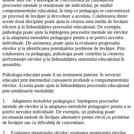
proceselor mentale și emoționale ale individului, pe studiul
comportamentului educatului, în timp ce pedagogia se concentrează
pe procesul de învățare și dezvoltare a acestuia. Colaborarea dintre
aceste două discipline poate ajuta la crearea unui mediu de învățare
eficient și la îmbunătățirea procesului educațional. De exemplu,
psihologia poate ajuta la înțelegerea proceselor mentale ale elevilor
și la adaptarea metodelor pedagogice pentru a se potrivi nevoilor
individuale. De asemenea, poate ajuta la evaluarea progresului
elevilor și la identificarea potențialelor probleme de învățare. Prin
colaborarea cu pedagogia, psihologia poate contribui la creșterea
performanței elevilor și la îmbunătățirea sistemului educațional în
ansamblu.
Psihologia educației poate fi un instrument puternic în serviciul
educației prin intermediul cunoașterii profunde a comportamentului
elevilor. Aceasta poate ajuta la îmbunătățirea procesului educațional
prin următoarele modalități:
1.
Adaptarea metodelor pedagogice
: înțelegerea proceselor
mentale ale elevilor și la adaptarea metodelor pedagogice pentru a se
potrivi nevoilor individuale. De exemplu, un psiholog poate
recomanda metode de învățare alternative pentru elevii cu probleme
de învățare sau cu dificultăți de concentrare.
2.
Evaluarea progresului elevilor
: evaluarea progresului elevilor