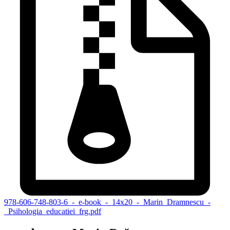
978-606-748-803-6_-_e-book_-_14x20_-_Marin_Dramnescu_-
_Psihologia_educatiei_frg.pdf