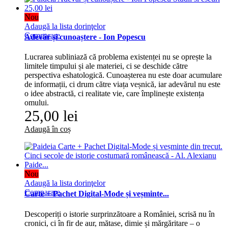
Nou
Adaugă la lista dorinţelor
Comparare
Adevăr și cunoaștere - Ion Popescu
Lucrarea subliniază că problema existenței nu se oprește la
limitele timpului și ale materiei, ci se deschide către
perspectiva eshatologică. Cunoașterea nu este doar acumulare
de informații, ci drum către viața veșnică, iar adevărul nu este
o idee abstractă, ci realitate vie, care împlinește existența
omului.
25,00 lei
Adaugă în coș
Nou
Adaugă la lista dorinţelor
Comparare
Carte + Pachet Digital-Mode și veșminte...
Descoperiți o istorie surprinzătoare a României, scrisă nu în
cronici, ci în fir de aur, mătase, dimie și mărgăritare – o