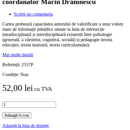
coordanator Marin Drămnescu
Scrieţi un comentariu
Cartea probează capacitatea autorului de valorificare a unui volum
mare de informații științifice situate la linia de intersecție
intradisciplinară și interdisciplinară existentă între psihologie
(generală, a vârstelor, cognitivă, socială) și pedagogie (teoria
educației, teoria instruirii, teoria curriculumului).
Mai multe detalii
Referință:
2557P
Condiție:
Nou
52,00 lei
cu TVA
Adaugă în coș
Adaugă la lista de dorințe