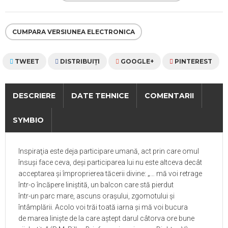
CUMPARA VERSIUNEA ELECTRONICA
TWEET
DISTRIBUIŢI
GOOGLE+
PINTEREST
DESCRIERE
DATE TEHNICE
COMENTARII
SYMBIO
Inspiraţia este deja participare umană, act prin care omul
însuşi face ceva, deşi participarea lui nu este altceva decât
acceptarea şi împroprierea tăcerii divine: „… mă voi retrage
într-o încăpere liniştită, un balcon care stă pierdut
într-un parc mare, ascuns oraşului, zgomotului şi
întâmplării. Acolo voi trăi toată iarna şi mă voi bucura
de marea linişte de la care aştept darul câtorva ore bune