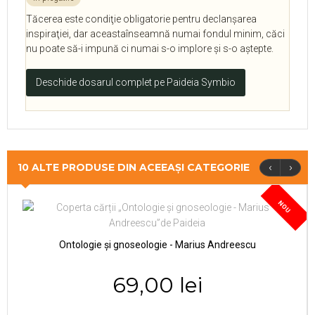
Tăcerea este condiţie obligatorie pentru declanşarea
inspiraţiei, dar aceastaînseamnă numai fondul minim, căci
nu poate să-i impună ci numai s-o implore şi s-o aştepte.
Deschide dosarul complet pe Paideia Symbio
‹
›
10 ALTE PRODUSE DIN ACEEAȘI CATEGORIE
NOU
Ontologie și gnoseologie - Marius Andreescu
69,00 lei