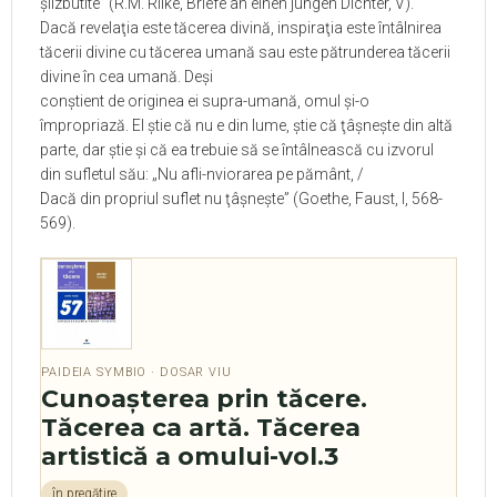
şiizbutite” (R.M. Rilke, Briefe an einen jungen Dichter, V).
Dacă revelaţia este tăcerea divină, inspiraţia este întâlnirea
tăcerii divine cu tăcerea umană sau este pătrunderea tăcerii
divine în cea umană. Deşi
conştient de originea ei supra-umană, omul şi-o
împropriază. El ştie că nu e din lume, ştie că ţâşneşte din altă
parte, dar ştie şi că ea trebuie să se întâlnească cu izvorul
din sufletul său: „Nu afli-nviorarea pe pământ, /
Dacă din propriul suflet nu ţâşneşte” (Goethe, Faust, I, 568-
569).
PAIDEIA SYMBIO · DOSAR VIU
Cunoaşterea prin tăcere.
Tăcerea ca artă. Tăcerea
artistică a omului-vol.3
în pregătire