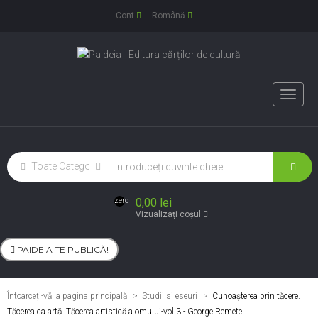
Cont
Română
Toggle
naviga
0,00 lei
zero
Vizualizați coșul
PAIDEIA TE PUBLICĂ!
Întoarceți-vă la pagina principală
Studii si eseuri
>
Cunoaşterea prin tăcere.
Tăcerea ca artă. Tăcerea artistică a omului-vol.3 - George Remete