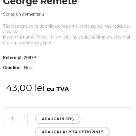
George Remete
Scrieţi un comentariu
Tăcerea este condiţie obligatorie pentru declanşarea inspiraţiei, dar
aceasta
înseamnă numai fondul minim, căci nu poate să-i impună ci numai
s-o implore şi s-o aştepte.
Referință:
2087P
Condiție:
Nou
43,00 lei
cu TVA
ADAUGĂ ÎN COȘ
ADAUGĂ LA LISTA DE DORINȚE