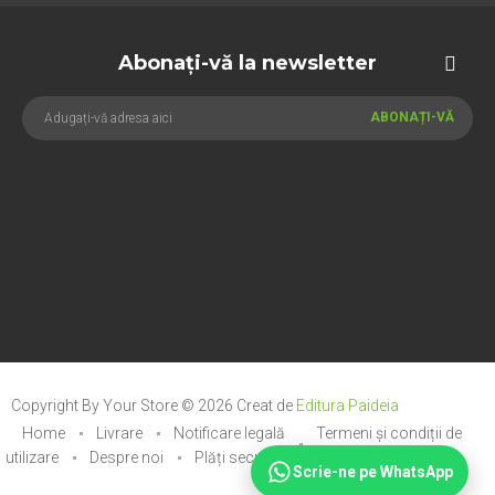
Abonați-vă la newsletter
ABONAȚI-VĂ
Copyright By Your Store © 2026
Creat de
Editura Paideia
Home
Livrare
Notificare legală
Termeni și condiții de
utilizare
Despre noi
Plăți securizate
Scrie-ne pe WhatsApp