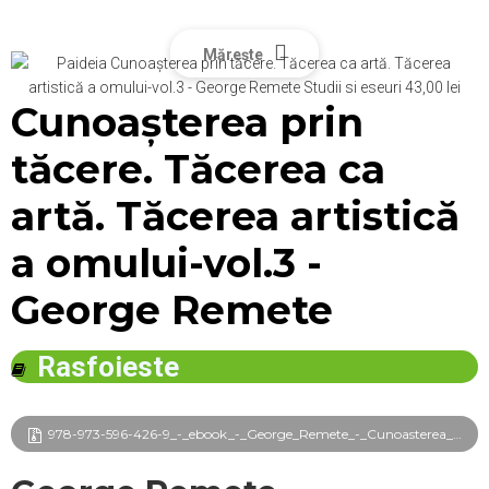
Mărește
Cunoaşterea prin
tăcere. Tăcerea ca
artă. Tăcerea artistică
a omului-vol.3 -
George Remete
Rasfoieste
978-973-596-426-9_-_ebook_-_George_Remete_-_Cunoasterea_prin_tacere._Vol.3_frg.pdf