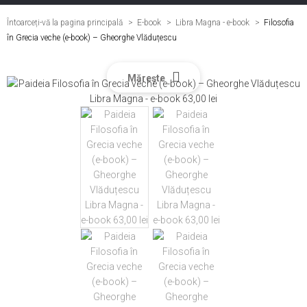
Întoarceți-vă la pagina principală
E-book
>
Libra Magna - e-book
>
Filosofia
în Grecia veche (e-book) – Gheorghe Vlăduțescu
Mărește