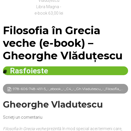
Filosofia în Grecia
veche (e-book) –
Gheorghe Vlăduțescu
Rasfoieste
978-606-748-491-5_-_ebook_-_C4_-_Gh.Vladutescu_-_Filosofia_in_Grecia_veche_frg.pdf
Gheorghe Vladutescu
Scrieţi un comentariu
Filosofia în Grecia veche
prezintă în mod special acei termeni care,