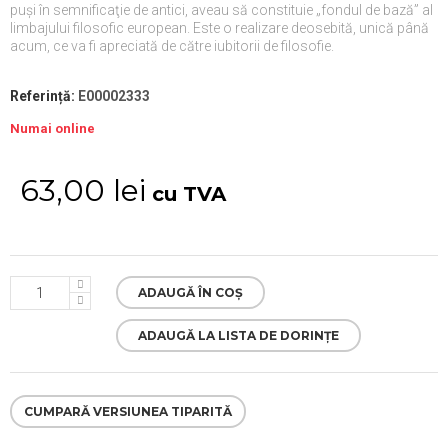
puşi în semnificaţie de antici, aveau să constituie „fondul de bază” al
limbajului filosofic european. Este o realizare deosebită, unică până
acum, ce va fi apreciată de către iubitorii de filosofie.
Referință:
E00002333
Numai online
63,00 lei
cu TVA
ADAUGĂ ÎN COȘ
ADAUGĂ LA LISTA DE DORINȚE
CUMPARĂ VERSIUNEA TIPARITĂ