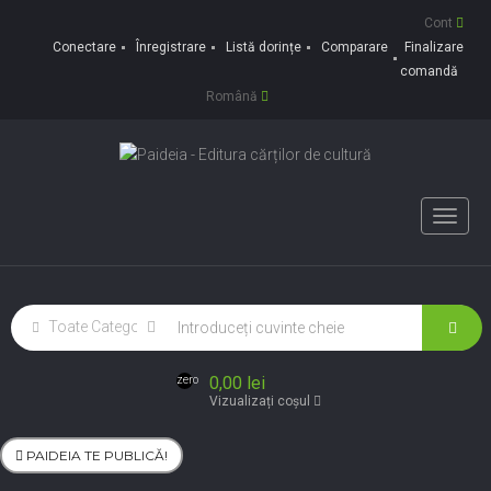
Cont
Conectare
Înregistrare
Listă dorințe
Comparare
Finalizare
comandă
Română
Toggle
naviga
0,00 lei
zero
Vizualizați coșul
PAIDEIA TE PUBLICĂ!