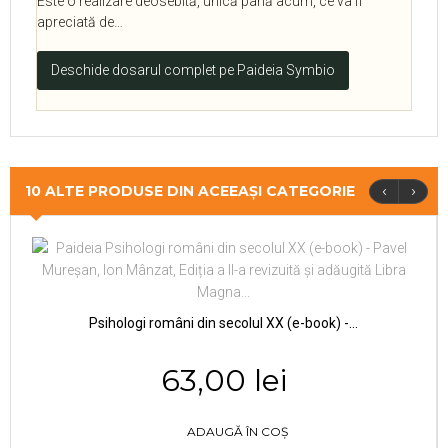
Este o realizare deosebită, unică până acum, ce va fi
apreciată de…
Deschide dosarul complet pe Paideia Symbio
‹
›
10 ALTE PRODUSE DIN ACEEAȘI CATEGORIE
Psihologi români din secolul XX (e-book) -...
63,00 lei
ADAUGĂ ÎN COȘ