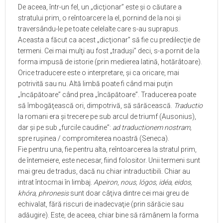
De aceea, într-un fel, un „dicţionar” este şi o căutare a
stratului prim, o reîntoarcere la el, pornind de la noi şi
traversându-le pe toate celelalte care s-au suprapus.
Aceasta a făcut ca acest „dicţionar” să fie cu predilecţie de
termeni. Cei mai mulţi au fost „traduşi” deci, s-a pornit de la
forma impusă de istorie (prin medierea latină, hotărâtoare).
Orice traducere este o interpretare, şi ca oricare, mai
potrivită sau nu. Altă limbă poate fi când mai puţin
„încăpătoare” când prea „încăpătoare”. Traducerea poate
să îmbogăţească ori, dimpotrivă, să sărăcească.
Traductio
la romani era şi trecere pe sub arcul de triumf (Ausonius),
dar şi pe sub „furcile caudine”:
ad traductionem nostram,
spre ruşinea / compromiterea noastră (Seneca).
Fie pentru una, fie pentru alta, reîntoarcerea la stratul prim,
de întemeiere, este necesar, fiind folositor. Unii termeni sunt
mai greu de tradus, dacă nu chiar intraductibili. Chiar au
intrat întocmai în limbaj.
Apeiron
,
nous, lógos, idéa, eidos,
khóra, phronesis
sunt doar câţiva dintre cei mai greu de
echivalat, fără riscuri de inadecvaţie (prin sărăcie sau
adăugire). Este, de aceea, chiar bine să rămânem la forma