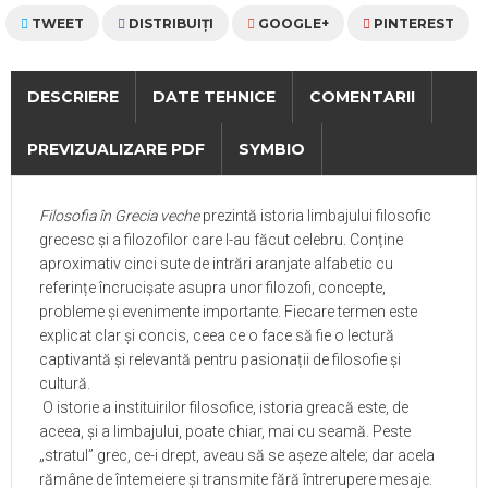
TWEET
DISTRIBUIŢI
GOOGLE+
PINTEREST
DESCRIERE
DATE TEHNICE
COMENTARII
PREVIZUALIZARE PDF
SYMBIO
Filosofia în Grecia veche
prezintă istoria limbajului filosofic
grecesc și a filozofilor care l-au făcut celebru. Conține
aproximativ cinci sute de intrări aranjate alfabetic cu
referințe încrucișate asupra unor filozofi, concepte,
probleme și evenimente importante. Fiecare termen este
explicat clar și concis, ceea ce o face să fie o lectură
captivantă și relevantă pentru pasionații de filosofie și
cultură.
O istorie a instituirilor filosofice, istoria greacă este, de
aceea, şi a limbajului, poate chiar, mai cu seamă. Peste
„stratul” grec, ce-i drept, aveau să se aşeze altele; dar acela
rămâne de întemeiere şi transmite fără întrerupere mesaje.