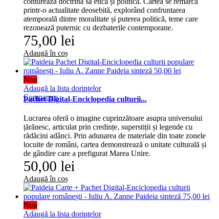
conturează doctrina sa etică și politică. Cartea se remarcă
printr-o actualitate deosebită, explorând confruntarea
atemporală dintre moralitate și puterea politică, teme care
rezonează puternic cu dezbaterile contemporane.
75,00 lei
Adaugă în coș
Nou
Adaugă la lista dorinţelor
Comparare
Pachet Digital-Enciclopedia culturii...
Lucrarea oferă o imagine cuprinzătoare asupra universului
țărănesc, articulat prin credințe, superstiții și legende cu
rădăcini adânci. Prin adunarea de materiale din toate zonele
locuite de români, cartea demonstrează o unitate culturală și
de gândire care a prefigurat Marea Unire.
50,00 lei
Adaugă în coș
Nou
Adaugă la lista dorinţelor