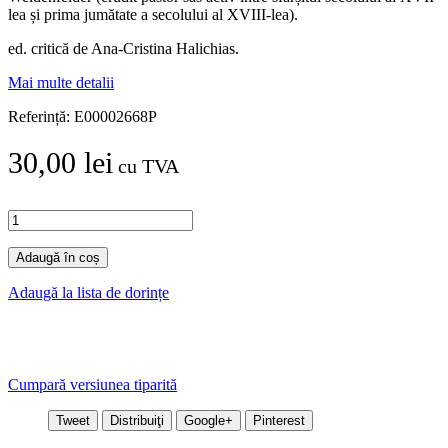
lea și prima jumătate a secolului al XVIII-lea).
ed. critică de Ana-Cristina Halichias.
Mai multe detalii
Referință:
E00002668P
30,00 lei
cu TVA
Adaugă în coș
Adaugă la lista de dorințe
Cumpară versiunea tiparită
Tweet
Distribuiţi
Google+
Pinterest