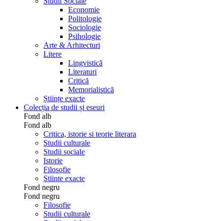
Studii Sociale
Economie
Politologie
Sociologie
Psihologie
Arte & Arhitecturi
Litere
Lingvistică
Literaturi
Critică
Memorialistică
Științe exacte
Colecția de studii și eseuri
Fond alb
Fond alb
Critica, istorie si teorie literara
Studii culturale
Studii sociale
Istorie
Filosofie
Stiinte exacte
Fond negru
Fond negru
Filosofie
Studii culturale