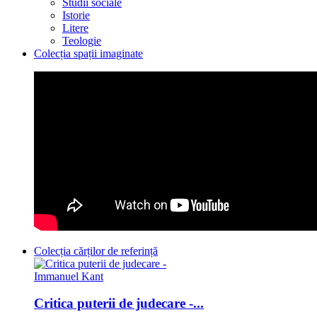
Studii sociale
Istorie
Litere
Teologie
Colecția spații imaginate
Colecția cărților de referință
Critica puterii de judecare -...