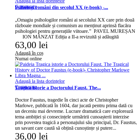
Adaugă la lista dorinţelor
Comparare
Psihologi români din secolul XX (e-book) -...
„Omagiu psihologilor români ai secolului XX care prin două
războaie mondiale și comunism au menținut aprinsă flacăra
psihologiei pentru generațiile viitoare.” PAVEL MUREȘAN
ION MÂNZAT Ediția a II-a revizuită și adăugită
63,00 lei
Adaugă în coș
Numai online
Adaugă la lista dorinţelor
Comparare
Tragica istorie a Doctorului Faust. The...
Doctor Faustus, tragedie în cinci acte de Christopher
Marlowe, publicată în 1604, dar jucată pentru prima dată cu
un deceniu mai devreme. Lucrare dramatică care explorează
tema ambiției și consecințele urmăririi cunoașterii interzise
prin povestea tragică a personajului său principal, Dr. Faustus,
un savant care caută să obțină cunoștințe și putere...
36,00 lei