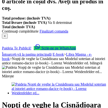
0
articole în coșul dvs.
Aveţi un produs în
coş.
Total produse: (inclusiv TVA)
Total livrare (inclusiv TVA)
Va fi determinat
Total (inclusiv TVA)
Continuaţi cumpărăturie
Finalizați comanda
×
Paideia Te Publică!
Scrie-ne pe WhatsApp
Întoarceți-vă la pagina principală
E-book
>
Libra Magna - e-
book
>
Nopţi de veghe la Cisnădioara sau Modelul soterian al istoriei
antice romano-dacice (e-book) - Lorenz Weidenfelder ed. bilingvă
Mărește
Nopţi de veghe la Cisnădioara