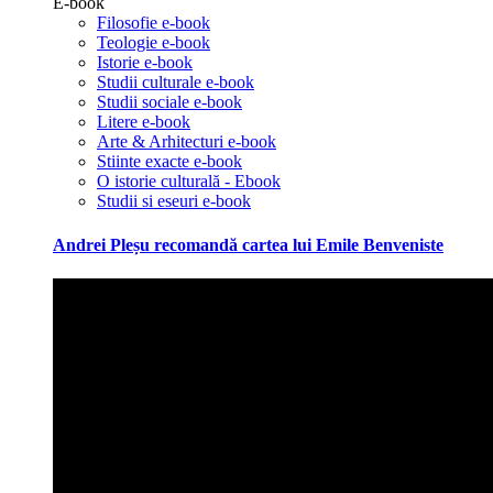
E-book
Filosofie e-book
Teologie e-book
Istorie e-book
Studii culturale e-book
Studii sociale e-book
Litere e-book
Arte & Arhitecturi e-book
Stiinte exacte e-book
O istorie culturală - Ebook
Studii si eseuri e-book
Andrei Pleșu recomandă cartea lui Emile Benveniste