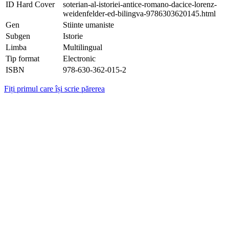
ID Hard Cover
soterian-al-istoriei-antice-romano-dacice-lorenz-
weidenfelder-ed-bilingva-9786303620145.html
Gen
Stiinte umaniste
Subgen
Istorie
Limba
Multilingual
Tip format
Electronic
ISBN
978-630-362-015-2
Fiți primul care își scrie părerea