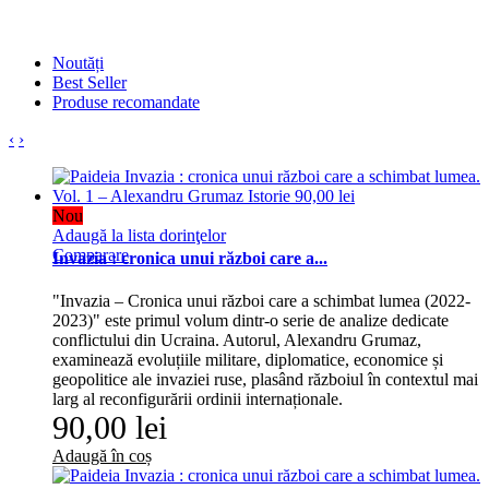
Noutăți
Best Seller
Produse recomandate
‹
›
Nou
Adaugă la lista dorinţelor
Comparare
Invazia : cronica unui război care a...
"Invazia – Cronica unui război care a schimbat lumea (2022-
2023)" este primul volum dintr-o serie de analize dedicate
conflictului din Ucraina. Autorul, Alexandru Grumaz,
examinează evoluțiile militare, diplomatice, economice și
geopolitice ale invaziei ruse, plasând războiul în contextul mai
larg al reconfigurării ordinii internaționale.
90,00 lei
Adaugă în coș