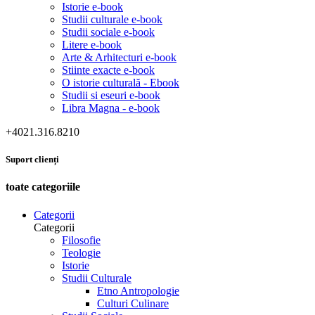
Istorie e-book
Studii culturale e-book
Studii sociale e-book
Litere e-book
Arte & Arhitecturi e-book
Stiinte exacte e-book
O istorie culturală - Ebook
Studii si eseuri e-book
Libra Magna - e-book
+4021.316.8210
Suport clienți
toate categoriile
Categorii
Categorii
Filosofie
Teologie
Istorie
Studii Culturale
Etno Antropologie
Culturi Culinare