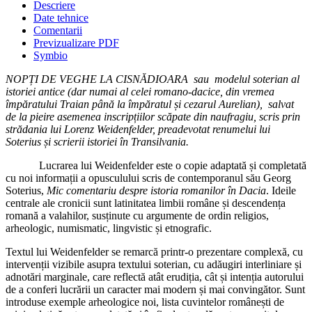
Descriere
Date tehnice
Comentarii
Previzualizare PDF
Symbio
NOPȚI DE VEGHE LA CISNĂDIOARA
sau
modelul soterian al
istoriei antice (dar numai al celei romano-dacice, din vremea
împăratului Traian până la împăratul și cezarul Aurelian),
salvat
de la pieire asemenea inscripțiilor scăpate din naufragiu, scris prin
strădania lui Lorenz Weidenfelder, preadevotat renumelui lui
Soterius și scrierii istoriei în Transilvania.
Lucrarea lui Weidenfelder este o copie adaptată și completată
cu noi informații a opusculului scris de contemporanul său Georg
Soterius,
Mic comentariu despre istoria romanilor în Dacia
.
Ideile
centrale ale cronicii sunt latinitatea limbii române și descendența
romană a valahilor, susținute cu argumente de ordin religios,
arheologic, numismatic, lingvistic și etnografic.
Textul lui Weidenfelder se remarcă printr-o prezentare complexă, cu
intervenții vizibile asupra textului soterian, cu adăugiri interliniare și
adnotări marginale, care reflectă atât erudiția, cât și intenția autorului
de a conferi lucrării un caracter mai modern și mai convingător. Sunt
introduse exemple arheologice noi, lista cuvintelor românești de