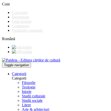
Cont
Conectare
Înregistrare
Listă dorințe
Comparare
Finalizare comandă
Română
English
Română
Toggle navigation
Categorii
Categorii
Filosofie
Teologie
Istorie
Studii culturale
Studii sociale
Litere
Arte & arhitecturi