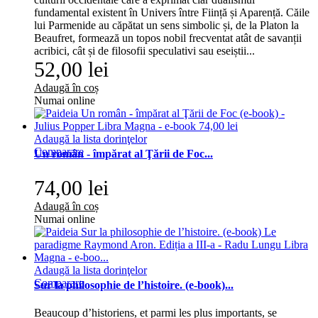
fundamental existent în Univers între Ființă și Aparență. Căile
lui Parmenide au căpătat un sens simbolic și, de la Platon la
Beaufret, formează un topos nobil frecventat atât de savanții
acribici, cât și de filosofii speculativi sau eseiștii...
52,00 lei
Adaugă în coș
Numai online
Adaugă la lista dorinţelor
Comparare
Un român - împărat al Ţării de Foc...
74,00 lei
Adaugă în coș
Numai online
Adaugă la lista dorinţelor
Comparare
Sur la philosophie de l’histoire. (e-book)...
Beaucoup d’historiens, et parmi les plus importants, se