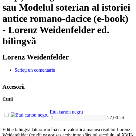
sau Modelul soterian al istoriei
antice romano-dacice (e-book)
- Lorenz Weidenfelder ed.
bilingvă
Lorenz Weidenfelder
Scrieţi un comentariu
Accesorii
Cutii
Etui carton negru
27,00 lei
Ediție bilingvă latino-romînă care valorifică manuscrisul lui Lorenz
Weidenfelder (erudit pastor sas activ între sfârșitul secolului al XVII-