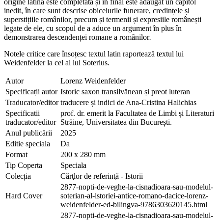
origine latină este completată și în final este adăugat un capitol
inedit, în care sunt descrise obiceiurile funerare, credințele și
superstițiile românilor, precum și termenii și expresiile românești
legate de ele, cu scopul de a aduce un argument în plus în
demonstrarea descendenței romane a românilor
.
Notele critice care însoțesc textul latin raportează textul lui
Weidenfelder la cel al lui Soterius.
Autor
Lorenz Weidenfelder
Specificații autor
Istoric saxon transilvănean și preot luteran
Traducator/editor
traducere și indici de Ana-Cristina Halichias
Specificatii
prof. dr. emerit la Facultatea de Limbi și Literaturi
traducator/editor
Străine, Universitatea din București.
Anul publicării
2025
Editie speciala
Da
Format
200 x 280 mm
Tip Coperta
Speciala
Colecția
Cărţlor de referinţă - Istorii
2877-nopti-de-veghe-la-cisnadioara-sau-modelul-
Hard Cover
soterian-al-istoriei-antice-romano-dacice-lorenz-
weidenfelder-ed-bilingva-9786303620145.html
2877-nopti-de-veghe-la-cisnadioara-sau-modelul-