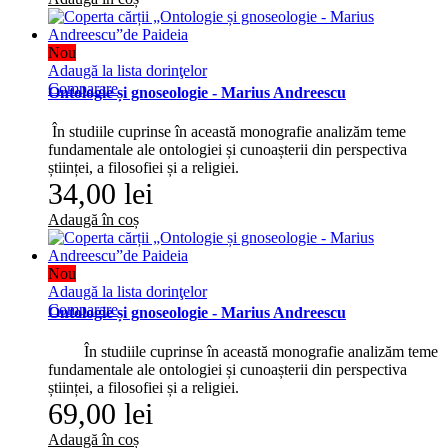
Nou
Adaugă la lista dorinţelor
Comparare
Ontologie și gnoseologie - Marius Andreescu
În studiile cuprinse în această monografie analizăm teme
fundamentale ale ontologiei și cunoașterii din perspectiva
științei, a filosofiei și a religiei.
34,00 lei
Adaugă în coș
Nou
Adaugă la lista dorinţelor
Comparare
Ontologie și gnoseologie - Marius Andreescu
În studiile cuprinse în această monografie analizăm teme
fundamentale ale ontologiei și cunoașterii din perspectiva
științei, a filosofiei și a religiei.
69,00 lei
Adaugă în coș