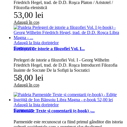
Friedrich Hegel, trad. de D.D. Roşca Platon / Aristotel /
Filozofia elenistică
53,00 lei
Adaugă în coș
Adaugă la lista dorinţelor
Comparare
Prelegeri de istorie a filozofiei Vol. I...
Prelegeri de istorie a filozofiei Vol. I - Georg Wilhelm
Friedrich Hegel, trad. de D.D. Roşca Introduceri Filozofia
înainte de Socrate De la Sofişti la Socratici
58,00 lei
Adaugă în coș
Adaugă la lista dorinţelor
Comparare
Parmenide Texte și comentarii (e-book) -...
Parmenide este recunoscut ca fiind primul gânditor din istoria
culturii occidentale care a exprimat clar dualismul