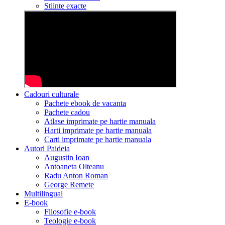
Stiinte exacte
Cadouri culturale
Pachete ebook de vacanta
Pachete cadou
Atlase imprimate pe hartie manuala
Harti imprimate pe hartie manuala
Carti imprimate pe hartie manuala
Autori Paideia
Augustin Ioan
Antoaneta Olteanu
Radu Anton Roman
George Remete
Multilingual
E-book
Filosofie e-book
Teologie e-book