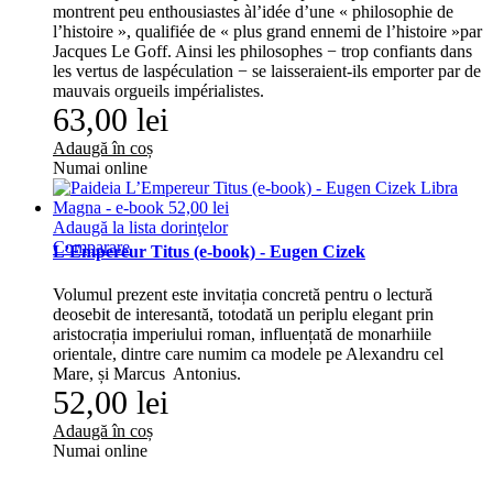
montrent peu enthousiastes àl’idée d’une « philosophie de
l’histoire », qualifiée de « plus grand ennemi de l’histoire »par
Jacques Le Goff. Ainsi les philosophes − trop confiants dans
les vertus de laspéculation − se laisseraient-ils emporter par de
mauvais orgueils impérialistes.
63,00 lei
Adaugă în coș
Numai online
Adaugă la lista dorinţelor
Comparare
L’Empereur Titus (e-book) - Eugen Cizek
Volumul prezent este invitația concretă pentru o lectură
deosebit de interesantă, totodată un periplu elegant prin
aristocrația imperiului roman, influențată de monarhiile
orientale, dintre care numim ca modele pe Alexandru cel
Mare, și Marcus Antonius.
52,00 lei
Adaugă în coș
Numai online