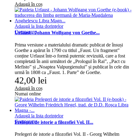
Adaugă în coș
Adaugă la lista dorinţelor
Comparare
Urfaust - Johann Wolfgang von Goethe...
Prima versiune a materialului dramatic publicat de însuși
Goethe a apărut în 1790 cu titlul „Faust. Un fragment”
conține Urfaust într-o formă puternic revizuită, care a fost
completată în anii următori de „Prologul în Rai”, „Pact cu
Mefisto” și „Noaptea Valpurgienului” și publicat în cele din
urmă în 1808 ca „Faust. 1. Parte” de Goethe.
42,00 lei
Adaugă în coș
Numai online
Adaugă la lista dorinţelor
Comparare
Prelegeri de istorie a filozofiei Vol. II...
Prelegeri de istorie a filozofiei Vol. II - Georg Wilhelm