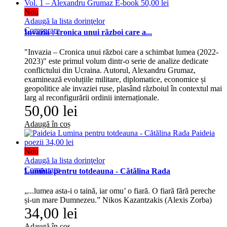
Nou
Adaugă la lista dorinţelor
Comparare
Invazia : cronica unui război care a...
"Invazia – Cronica unui război care a schimbat lumea (2022-
2023)" este primul volum dintr-o serie de analize dedicate
conflictului din Ucraina. Autorul, Alexandru Grumaz,
examinează evoluțiile militare, diplomatice, economice și
geopolitice ale invaziei ruse, plasând războiul în contextul mai
larg al reconfigurării ordinii internaționale.
50,00 lei
Adaugă în coș
Nou
Adaugă la lista dorinţelor
Comparare
Lumina pentru totdeauna - Cătălina Rada
„...lumea asta-i o taină, iar omu’ o fiară. O fiară fără pereche
și-un mare Dumnezeu.” Nikos Kazantzakis (Alexis Zorba)
34,00 lei
Adaugă în coș