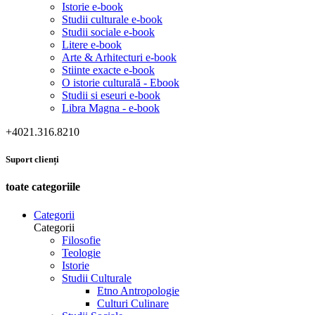
Istorie e-book
Studii culturale e-book
Studii sociale e-book
Litere e-book
Arte & Arhitecturi e-book
Stiinte exacte e-book
O istorie culturală - Ebook
Studii si eseuri e-book
Libra Magna - e-book
+4021.316.8210
Suport clienți
toate categoriile
Categorii
Categorii
Filosofie
Teologie
Istorie
Studii Culturale
Etno Antropologie
Culturi Culinare