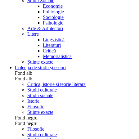
Studii Sociale
Economie
Politologie
Sociologie
Psihologie
Arte & Arhitecturi
Litere
Lingvistică
Literaturi
Critică
Memorialistică
Științe exacte
Colecția de studii și eseuri
Fond alb
Fond alb
Critica, istorie si teorie literara
Studii culturale
Studii sociale
Istorie
Filosofie
Stiinte exacte
Fond negru
Fond negru
Filosofie
Studii culturale