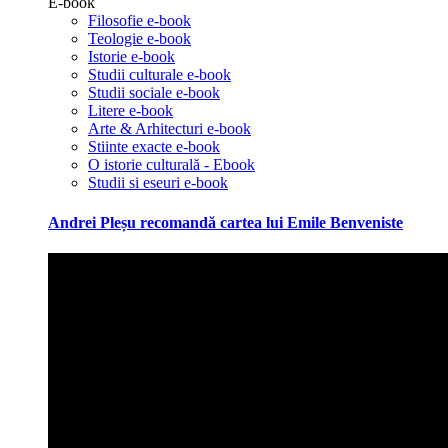
E-book
Filosofie e-book
Teologie e-book
Istorie e-book
Studii culturale e-book
Studii sociale e-book
Litere e-book
Arte & Arhitecturi e-book
Stiinte exacte e-book
O istorie culturală - Ebook
Studii si eseuri e-book
Andrei Pleșu recomandă cartea lui Emile Benveniste