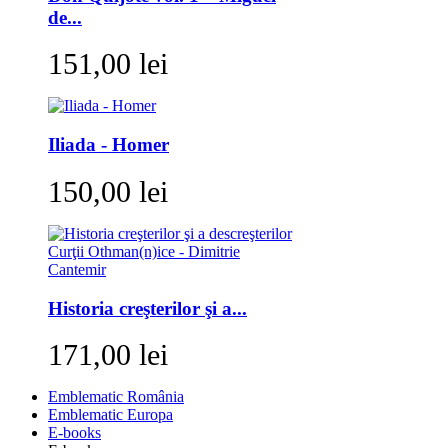
de...
151,00 lei
Iliada - Homer
150,00 lei
Historia creşterilor şi a...
171,00 lei
Emblematic România
Emblematic Europa
E-books