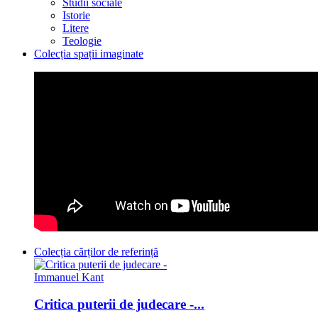
Studii sociale
Istorie
Litere
Teologie
Colecția spații imaginate
Colecția cărților de referință
Critica puterii de judecare -...