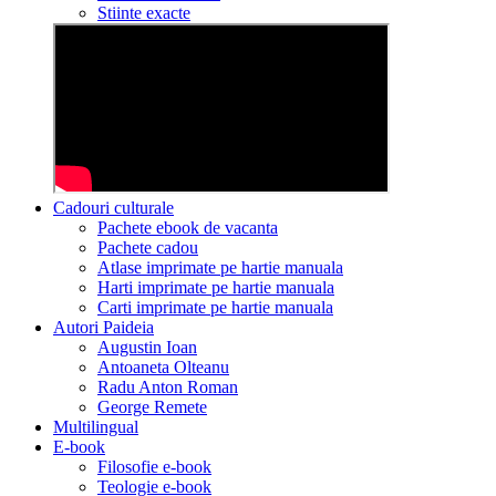
Stiinte exacte
Cadouri culturale
Pachete ebook de vacanta
Pachete cadou
Atlase imprimate pe hartie manuala
Harti imprimate pe hartie manuala
Carti imprimate pe hartie manuala
Autori Paideia
Augustin Ioan
Antoaneta Olteanu
Radu Anton Roman
George Remete
Multilingual
E-book
Filosofie e-book
Teologie e-book