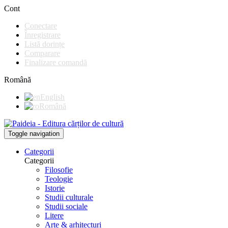
Cont
Conectare
Înregistrare
Listă dorințe
Comparare
Finalizare comandă
Română
English
Română
Toggle navigation
Categorii
Categorii
Filosofie
Teologie
Istorie
Studii culturale
Studii sociale
Litere
Arte & arhitecturi