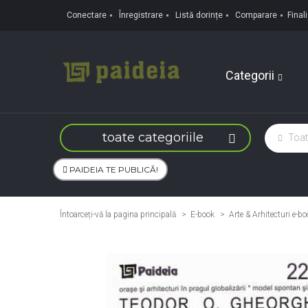
Conectare
Înregistrare
Listă dorințe
Comparare
Fina
Categorii
toate categoriile
PAIDEIA TE PUBLICĂ!
Întoarceți-vă la pagina principală
E-book
>
Arte & Arhitecturi e-bo