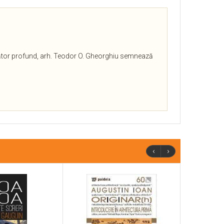
cetător profund, arh. Teodor O. Gheorghiu semnează
‹
›