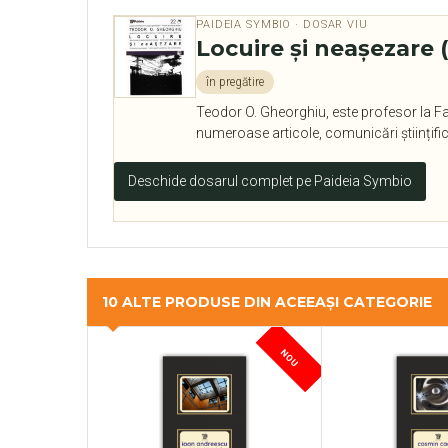
PAIDEIA SYMBIO · DOSAR VIU
Locuire şi neaşezare 
în pregătire
Teodor O. Gheorghiu, este profesor la Fa
numeroase articole, comunicări științific
Deschide dosarul complet pe Paideia Symbio
10 ALTE PRODUSE DIN ACEEAȘI CATEGORIE
NOU