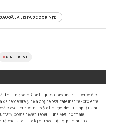
DAUGĂ LA LISTA DE DORINȚE
PINTEREST
 din Timișoara. Spirit riguros, bine instruit, cercetător
e cercetare și de a obține rezultate inedite - proiecte,
oferă o evaluare complexă a tradiției dintr-un spațiu sau
sumată, poate deveni reperul unei vieți normale,
e trăiesc este un prilej de meditație și permanente