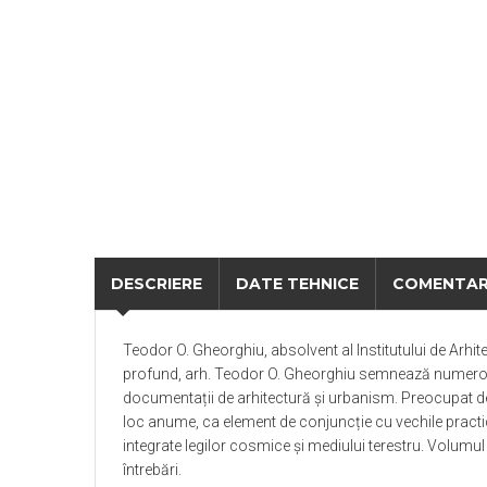
DESCRIERE
DATE TEHNICE
COMENTAR
Teodor O. Gheorghiu, absolvent al Institutului de Arhite
profund, arh. Teodor O. Gheorghiu semnează numeroase ar
documentații de arhitectură și urbanism. Preocupat de st
loc anume, ca element de conjuncție cu vechile practici
integrate legilor cosmice și mediului terestru. Volumul 
întrebări.