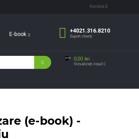
Română
+4021.316.8210
E-book
Suport clienți
0,00 lei
zero
Vizualizați coșul
zare (e-book) -
iu