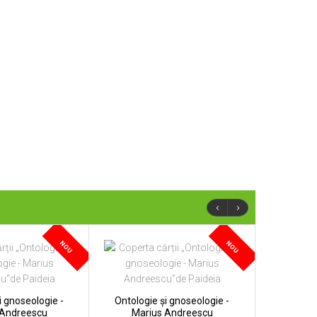
‹
›
NOU
NOU
i gnoseologie -
Ontologie și gnoseologie -
 Andreescu
Marius Andreescu