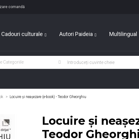
lizare comandă
Cadouri culturale
Autori Paideia
Multilingual
ok
>
Locuire şi neaşezare (e-book) - Teodor Gheorghiu
Locuire şi neaşe
Teodor Gheorgh