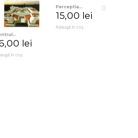
Perceptia...
15,00 lei
Adaugă în coș
ntrul...
Despre...
6,00 lei
39,0
augă în coș
Adaugă în