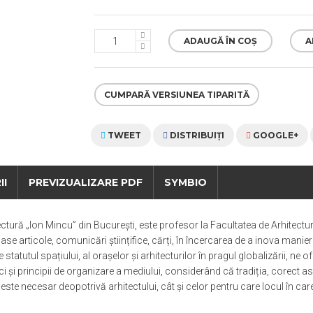
ADAUGĂ ÎN COȘ
A
CUMPARĂ VERSIUNEA TIPARITĂ
TWEET
DISTRIBUIŢI
GOOGLE+
II
PREVIZUALIZARE PDF
SYMBIO
ctură „Ion Mincu” din București, este profesor la Facultatea de Arhitectură
ticole, comunicări științifice, cărți, în încercarea de a inova maniera d
atutul spațiului, al orașelor și arhitecturilor în pragul globalizării, ne 
 și principii de organizare a mediului, considerând că tradiția, corect a
este necesar deopotrivă arhitectului, cât și celor pentru care locul în car