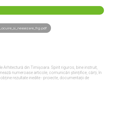
ocuire_si_neasezare_frg.pdf
Arhitectură din Timișoara. Spirit riguros, bine instruit,
ază numeroase articole, comunicări științifice, cărți, în
obține rezultate inedite - proiecte, documentații de