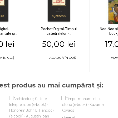
gital-
Pachet Digital-Timpul
Noa-Noa şi 
ritate și...
catedralelor -...
book)
 lei
50,00 lei
17,
Ă ÎN COȘ
ADAUGĂ ÎN COȘ
ADA
cest produs au mai cumpărat și: