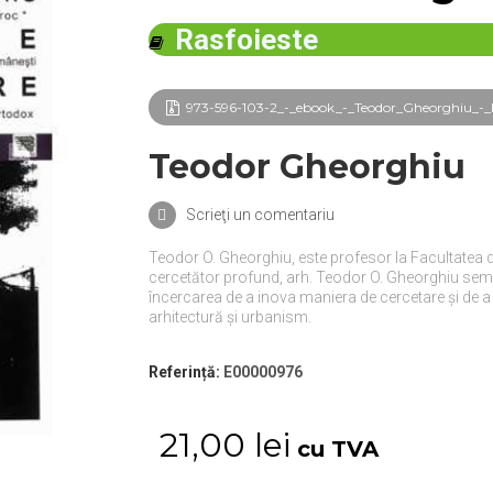
Rasfoieste
973-596-103-2_-_ebook_-_Teodor_Gheorghiu_-_L
Teodor Gheorghiu
Scrieţi un comentariu
Teodor O. Gheorghiu, este profesor la Facultatea de 
cercetător profund, arh. Teodor O. Gheorghiu semne
încercarea de a inova maniera de cercetare și de a 
arhitectură și urbanism.
Referință:
E00000976
21,00 lei
cu TVA