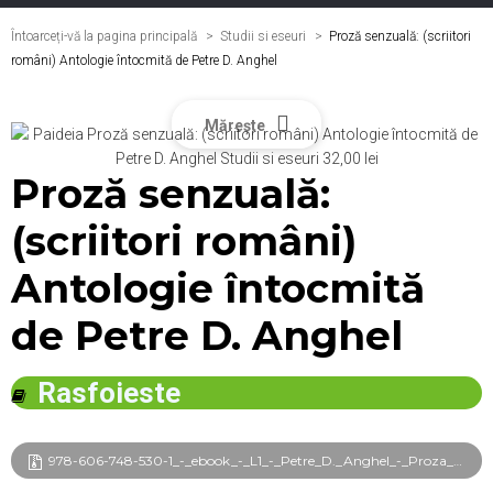
Întoarceți-vă la pagina principală
Studii si eseuri
>
Proză senzuală: (scriitori
români) Antologie întocmită de Petre D. Anghel
Mărește
Proză senzuală:
(scriitori români)
Antologie întocmită
de Petre D. Anghel
Rasfoieste
978-606-748-530-1_-_ebook_-_L1_-_Petre_D._Anghel_-_Proza_senzuala_frg.pdf