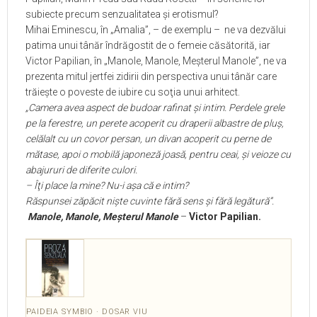
subiecte precum senzualitatea și erotismul?
Mihai Eminescu, în „Amalia”, – de exemplu –
ne va dezvălui
patima unui tânăr îndrăgostit de o femeie căsătorită, iar
Victor Papilian, în „Manole, Manole, Meșterul Manole”, ne va
prezenta mitul jertfei zidirii din perspectiva unui tânăr care
trăiește o poveste de iubire cu soţia unui arhitect.
„Camera avea aspect de budoar rafinat și intim. Perdele grele
pe la ferestre, un perete acoperit cu draperii albastre de pluș,
celălalt cu un covor persan, un divan acoperit cu perne de
mătase, apoi o mobilă japoneză joasă, pentru ceai, și veioze cu
abajururi de diferite culori.
– Îţi place la mine? Nu-i așa că e intim?
Răspunsei zăpăcit niște cuvinte fără sens și fără legătură”.
Manole, Manole, Meșterul Manole
–
Victor Papilian.
PAIDEIA SYMBIO · DOSAR VIU