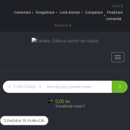
Cont
Conectare
Înregistrare
Listă dorințe
Comparare
Finalizare
comandă
Română
Toggle
naviga
0,00 lei
zero
Vizualizați coșul
PAIDEIA TE PUBLICĂ!