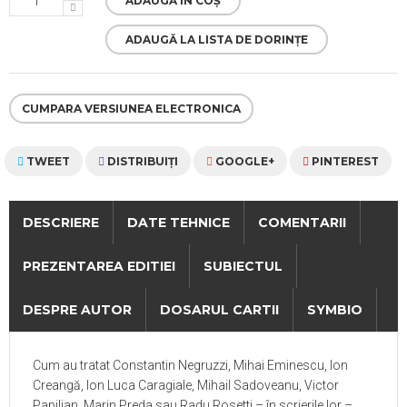
ADAUGĂ ÎN COȘ
ADAUGĂ LA LISTA DE DORINȚE
CUMPARA VERSIUNEA ELECTRONICA
TWEET
DISTRIBUIŢI
GOOGLE+
PINTEREST
DESCRIERE
DATE TEHNICE
COMENTARII
PREZENTAREA EDITIEI
SUBIECTUL
DESPRE AUTOR
DOSARUL CARTII
SYMBIO
Cum au tratat Constantin Negruzzi, Mihai Eminescu, Ion
Creangă, Ion Luca Caragiale, Mihail Sadoveanu, Victor
Papilian, Marin Preda sau Radu Rosetti – în scrierile lor –