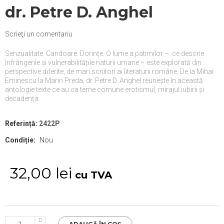
dr. Petre D. Anghel
Scrieţi un comentariu
Senzualitate. Candoare. Dorințe. O lume a patimilor –
ce descrie
înfrângerile și vulnerabilitățile naturii umane – este explorată din
perspective diferite, de mari scriitori ai literaturii române. De la Mihai
Eminescu la Marin Preda, dr. Petre D. Anghel reunește în această
antologie texte ce au ca teme comune erotismul, mirajul iubirii și
decadența.
Referință:
2422P
Condiție:
Nou
32,00 lei
cu TVA