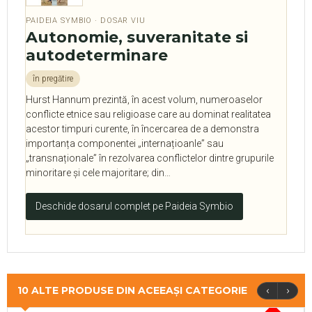
PAIDEIA SYMBIO · DOSAR VIU
Autonomie, suveranitate si
autodeterminare
în pregătire
Hurst Hannum prezintă, în acest volum, numeroaselor
conflicte etnice sau religioase care au dominat realitatea
acestor timpuri curente, în încercarea de a demonstra
importanța componentei „internațioanle” sau
„transnaționale” în rezolvarea conflictelor dintre grupurile
minoritare şi cele majoritare; din…
Deschide dosarul complet pe Paideia Symbio
‹
›
10 ALTE PRODUSE DIN ACEEAȘI CATEGORIE