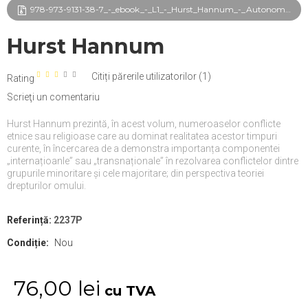
978-973-9131-38-7_-_ebook_-_L1_-_Hurst_Hannum_-_Autonomie-suveranitate_si_autodeterminare_frg.pdf
Hurst Hannum
Citiți părerile utilizatorilor (
1
)
Rating
Scrieţi un comentariu
Hurst Hannum prezintă, în acest volum, numeroaselor conflicte
etnice sau religioase care au dominat realitatea acestor timpuri
curente, în încercarea de a demonstra importanța componentei
„internațioanle” sau „transnaționale” în rezolvarea conflictelor dintre
grupurile minoritare şi cele majoritare; din perspectiva teoriei
drepturilor omului.
Referință:
2237P
Condiție:
Nou
76,00 lei
cu TVA