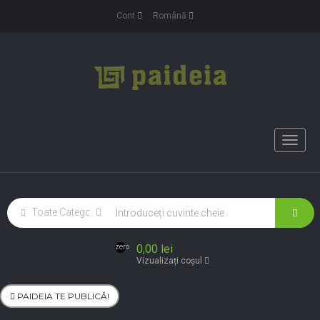
Cont
Română
Toggle
naviga
0,00 lei
zero
Vizualizați coșul
PAIDEIA TE PUBLICĂ!