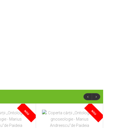
‹
›
NOU
NOU