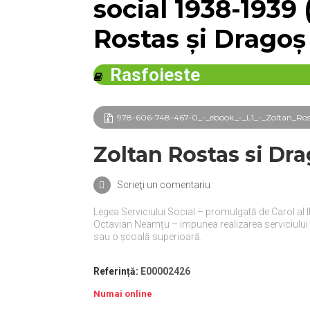
social 1938-1939 
Rostas şi Dragoş
Rasfoieste
978-606-748-467-0_-_ebook_-_L1_-_Zoltan_Rost
Zoltan Rostas si Dr
Scrieţi un comentariu
Legea Serviciului Social – promulgată de Carol al II-
Octavian Neamțu – impunea realizarea serviciului de
sau o școală superioară.
Referință:
E00002426
Numai online