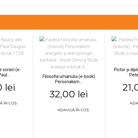
 scrieri (e-
Pictor și di
aul...
Pete
Filosofia umanului.(e-book)
Personalism...
 lei
21,
32,00 lei
Ă ÎN COȘ
ADA
ADAUGĂ ÎN COȘ