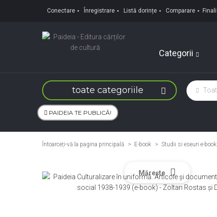
Conectare
Înregistrare
Listă dorințe
Comparare
Fina
Categorii
toate categoriile
PAIDEIA TE PUBLICĂ!
Întoarceți-vă la pagina principală
E-book
>
Studii si eseuri e-book
Mărește