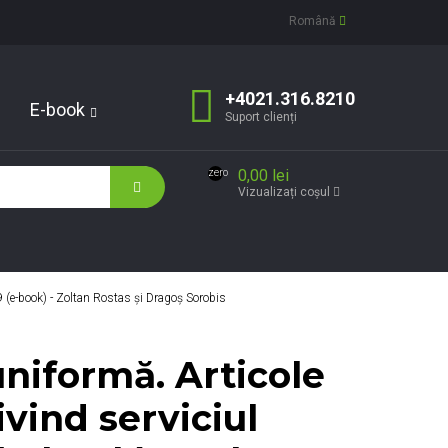
Română
+4021.316.8210
E-book
Suport clienți
0,00 lei
zero
Vizualizați coșul
9 (e-book) - Zoltan Rostas şi Dragoş Sorobis
uniformă. Articole
vind serviciul