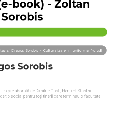
(e-book) - Zoltan
 Sorobis
as_si_Dragos_Sorobis_-_Culturalizare_in_uniforma_frg.pdf
agos Sorobis
lea și elaborată de Dimitrie Gusti, Henri H. Stahl și
 tip social pentru toți tinerii care terminau o facultate