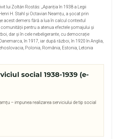
vit lui
Zoltán Rostás:
„Apariția în 193
8
a Legii
, Henri H. Stahl și Octavian Neamțu, a șocat prin
ege acest demers fără a lua în calcul contextul
 comunității pentru a atenua efectele șomajului și
zboi, dar și în cele nebeligerante, cu democrație
Danemarca, în 1917, iar după război, în 1920 în Anglia,
, Cehoslovacia, Polonia, România, Estonia, Letonia
iciul social 1938-1939 (e-
eamțu – impunea realizarea serviciului de tip social