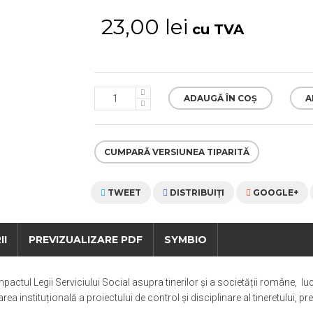
23,00 lei
cu TVA
ADAUGĂ ÎN COȘ
A
CUMPARĂ VERSIUNEA TIPARITĂ
TWEET
DISTRIBUIŢI
GOOGLE+
II
PREVIZUALIZARE PDF
SYMBIO
impactul Legii Serviciului Social asupra tinerilor și a societății române,
lu
ea instituțională a proiectului de control și disciplinare al tineretului, p