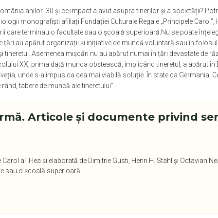
omânia anilor '30 și ce impact a avut asupra tinerilor și a societății? Potri
ciologii monografiști afiliați Fundației Culturale Regale „Principele Carol”
tinerii care terminau o facultate sau o școală superioară.Nu se poate înțel
țări au apărut organizații și inițiative de muncă voluntară sau în folosul
i și tineretul. Asemenea mișcări nu au apărut numai în țări devastate de ră
olului XX, prima dată munca obștească, implicând tineretul, a apărut în 
 Elveția, unde s-a impus ca cea mai viabilă soluție. În state ca Germania
 rând, tabere de muncă ale t
ineretului
”.
rmă. Articole şi documente privind serv
arol al II-lea și elaborată de Dimitrie Gusti, Henri H. Stahl și Octavian N
ate sau o școală superioară.