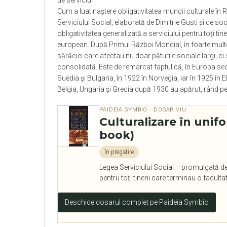
de serviciu.
Cum a luat naștere
obligativitatea muncii culturale în R
Serviciului Social, elaborată de Dimitrie Gusti și de so
obligativitatea generalizată a serviciului pentru toți 
european. După Primul Război Mondial, în foarte multe 
sărăciei care afectau nu doar păturile sociale largi, c
consolidată. Este de remarcat faptul că, în Europa sec
Suedia și Bulgaria, în 1922 în Norvegia, iar în 1925 în
Belgia, Ungaria și Grecia după 1930 au apărut, rând pe
PAIDEIA SYMBIO · DOSAR VIU
Culturalizare în unifo
book)
în pregătire
Legea Serviciului Social – promulgată de C
pentru toți tinerii care terminau o facult
Deschide dosarul complet pe Paideia Symbio