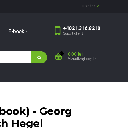
Română
+4021.316.8210
E-book
Suport clienți
0,00 lei
zero
Vizualizați coșul
e-book) - Georg
ch Hegel