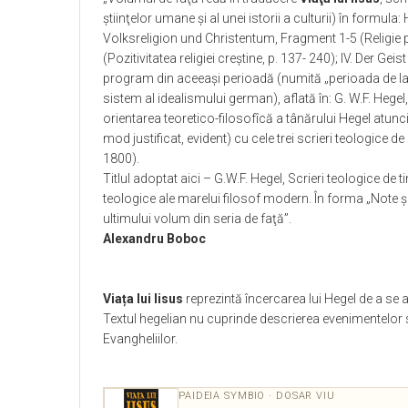
ştiinţelor umane şi al unei istorii a culturii) în formu
Volksreligion und Christentum, Fragment 1-5 (Religie popu
(Pozitivitatea religiei creştine, p. 137- 240); IV. Der G
program din aceeaşi perioadă (numită „perioada de 
sistem al idealismului german), aflată în: G. W.F. Heg
orientarea teoretico-filosofîcă a tânărului Hegel atun
mod justificat, evident) cu cele trei scrieri teologice d
1800).
Titlul adoptat aici – G.W.F. Hegel, Scrieri teologice de t
teologice ale marelui filosof modern. În forma „Note ş
ultimului volum din seria de faţă”.
Alexandru Boboc
Viața lui Iisus
reprezintă încercarea lui Hegel de a se 
Textul hegelian nu cuprinde descrierea evenimentelor sac
Evangheliilor.
PAIDEIA SYMBIO · DOSAR VIU