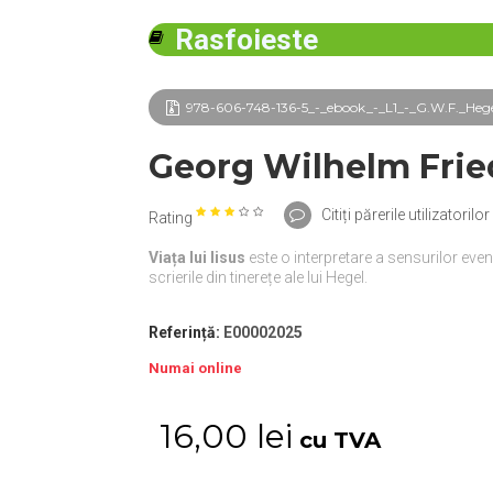
Rasfoieste
978-606-748-136-5_-_ebook_-_L1_-_G.W.F._Hegel_
Georg Wilhelm Frie
Citiți părerile utilizatorilor 
Rating
Viața lui Iisus
este o interpretare a sensurilor eveni
scrierile din tinerețe ale lui Hegel.
Referință:
E00002025
Numai online
16,00 lei
cu TVA