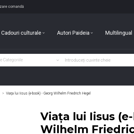
lizare comandă
Cadouri culturale
Autori Paideia
Multilingual
>
Viaţa lui Iisus (e-book) - Georg Wilhelm Friedrich Hegel
Viaţa lui Iisus (
Wilhelm Friedri