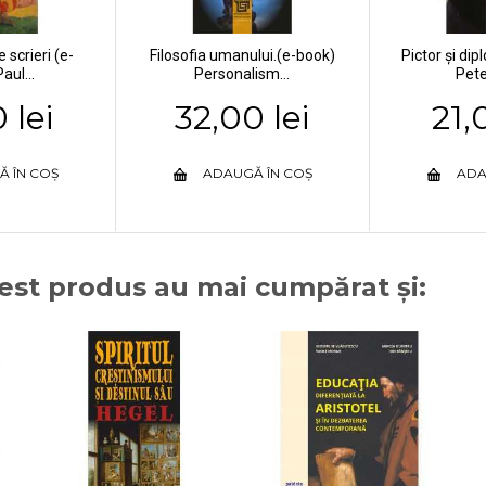
 scrieri (e-
Filosofia umanului.(e-book)
Pictor și di
aul...
Personalism...
Pete
 lei
32,00 lei
21,
Ă ÎN COȘ
ADAUGĂ ÎN COȘ
ADA
cest produs au mai cumpărat și: