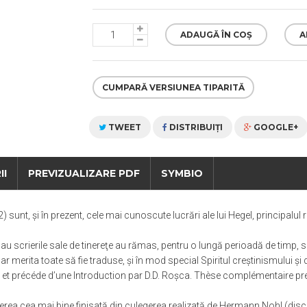
ADAUGĂ ÎN COȘ
A
CUMPARĂ VERSIUNEA TIPARITĂ
TWEET
DISTRIBUIŢI
GOOGLE+
II
PREVIZUALIZARE PDF
SYMBIO
 sunt, și în prezent, cele mai cunoscute lucrări ale lui Hegel, principalul r
tei sau scrierile sale de tinereţe au rămas, pentru o lungă perioadă de timp
gel ar merita toate să fie traduse, şi în mod special Spiritul creştinismului 
duit et précéde d’une Introduction par D.D. Roşca. Thèse complémentaire prés
ierea cea mai bine finisată din culegerea realizată de Hermann Nohl (discipo