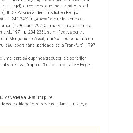
le lui Hegel), culegere ce cuprinde următoarele: I.
 III. Die Positivität der christlichen Religion
l său, p. 241-342). În „Anexă” am redat scrierea-
lismus (1796 sau 1797, Cel mai vechi program de
t a.M., 1971, p. 234-236), semnificativă pentru
lui. Menţionăm că ediţia lui Nohl pune laolaltă (în
tinul său, aparţinând „perioadei de la Frankfurt” (1797-
e volume, care să cuprindă traduceri ale scrierilor
etativ, rezervat, împreună cu o bibliografie – Hegel,
ul de vedere al „Rațiunii pure”.
de vedere filosofic
spre sensul tăinuit, mistic, al