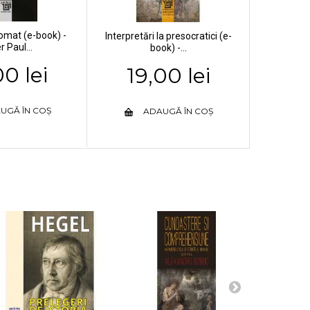
plomat (e-book) -
Interpretări la presocratici (e-
r Paul...
book) -...
00 lei
19,00 lei
UGĂ ÎN COȘ
ADAUGĂ ÎN COȘ