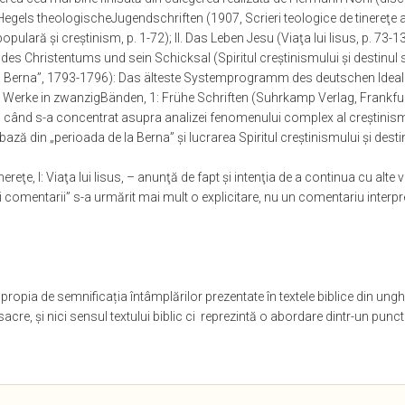
la: Hegels theologischeJugendschriften (1907, Scrieri teologice de tinereţe a
lară şi creştinism, p. 1-72); II. Das Leben Jesu (Viaţa lui Iisus, p. 73-136);
eist des Christentums und sein Schicksal (Spiritul creştinismului şi destinu
la Berna”, 1793-1796): Das älteste Systemprogramm des deutschen Idea
el, Werke in zwanzigBänden, 1: Frühe Schriften (Suhrkamp Verlag, Frankfur
ci când s-a concentrat asupra analizei fenomenului complex al creştinismu
e bază din „perioada de la Berna” şi lucrarea Spiritul creştinismului şi des
inereţe, I: Viaţa lui Iisus, – anunţă de fapt şi intenţia de a continua cu alt
i comentarii” s-a urmărit mai mult o explicitare, nu un
comentariu
interpr
apropia de semnificați
a
întâmplărilor prezentate în textele biblice din unghi
re, și nici sensul textului biblic ci
reprezintă o abordare dintr-un punct 