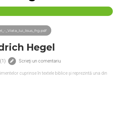
-_Viata_lui_Iisus_frg.pdf
drich Hegel
(
1
)
Scrieţi un comentariu
mentelor cuprinse în textele biblice și reprezintă una din