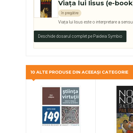
Viaţa lui Iisus (e-book
în pregătire
Viața lui Iisus este o interpretare a sensur
Deschide dosarul complet pe Paideia Symbio
10 ALTE PRODUSE DIN ACEEAȘI CATEGORIE