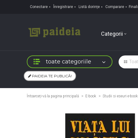
Conectare
Înregistrare
Listă dorințe
Comparare
Fina
Categorii
toate categoriile
PAIDEIA TE PUBLICĂ!
Întoarceți-vă la pagina principală
E-book
>
Studii si eseuri e-book