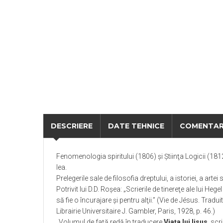
DESCRIERE
DATE TEHNICE
COMENTAR
Fenomenologia spiritului (1806) şi Ştiinţa Logicii (1812)
lea.
Prelegerile sale de filosofia dreptului, a istoriei, a ar
Potrivit lui D.D. Roşea: „Scrierile de tinereţe ale lui He
să fie o încurajare şi pentru alţii.” (Vie de Jésus. Tra
Librairie Universitaire J. Gambler, Paris, 1928, p. 46.)
„
V
olumul de faţă redă în traducere
Viaţa lui Iisus
, scr