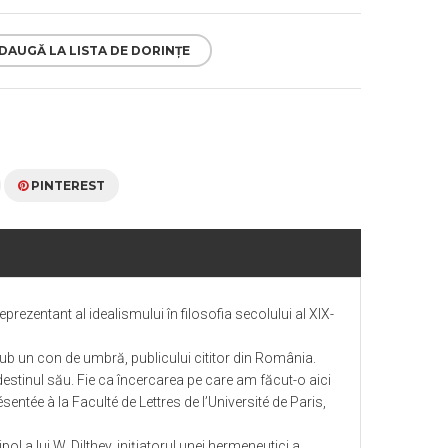
DAUGĂ LA LISTA DE DORINȚE
PINTEREST
eprezentant al idealismului în filosofia secolului al XIX-
, sub un con de umbră, publicului cititor din România.
şi destinul său. Fie ca încercarea pe care am făcut-o aici
entée à la Faculté de Lettres de l’Université de Paris,
l a lui W. Dilthey, iniţiatorul unei hermeneutici a