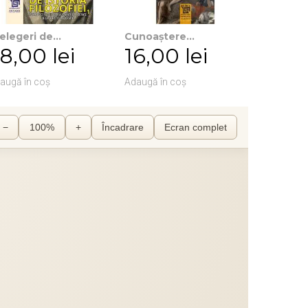
elegeri de...
Cunoaștere...
Critica...
8,00 lei
16,00 lei
32,00
augă în coș
Adaugă în coș
Adaugă în