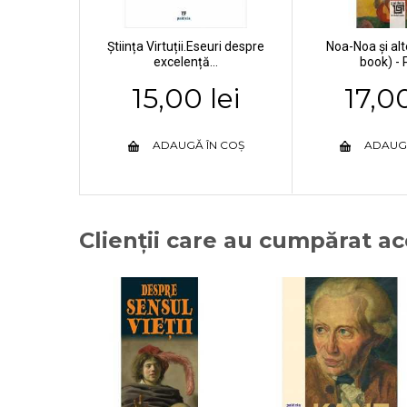
Știința Virtuții.Eseuri despre
Noa-Noa şi alte
excelență...
book) - P
15,00 lei
17,00
ADAUGĂ ÎN COȘ
ADAUG
Clienții care au cumpărat a