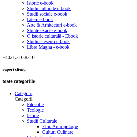
Istorie e-book
Studii culturale e-book
Studii sociale e-book
Litere e-book
Arte & Arhitecturi e-book
Stiinte exacte e-book
O istorie culturală - Ebook
Studii si eseuri e-book
Libra Magna - e-book
+4021.316.8210
Suport clienți
toate categoriile
Categorii
Categorii
Filosofie
Teologie
Istorie
Studii Culturale
Etno Antropologie
Culturi Culinare