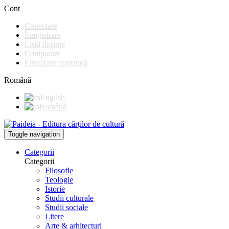
Cont
Conectare
Înregistrare
Listă dorințe
Comparare
Finalizare comandă
Română
English
Română
Toggle navigation
Categorii
Categorii
Filosofie
Teologie
Istorie
Studii culturale
Studii sociale
Litere
Arte & arhitecturi