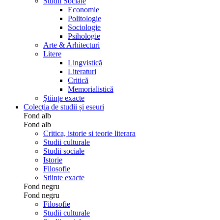
Studii Sociale
Economie
Politologie
Sociologie
Psihologie
Arte & Arhitecturi
Litere
Lingvistică
Literaturi
Critică
Memorialistică
Științe exacte
Colecția de studii și eseuri
Fond alb
Fond alb
Critica, istorie si teorie literara
Studii culturale
Studii sociale
Istorie
Filosofie
Stiinte exacte
Fond negru
Fond negru
Filosofie
Studii culturale