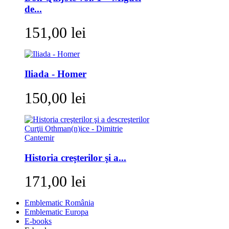
de...
151,00 lei
Iliada - Homer
150,00 lei
Historia creşterilor şi a...
171,00 lei
Emblematic România
Emblematic Europa
E-books