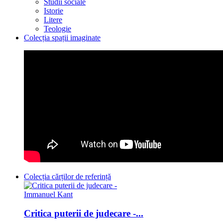
Studii sociale
Istorie
Litere
Teologie
Colecția spații imaginate
Colecția cărților de referință
Critica puterii de judecare -...