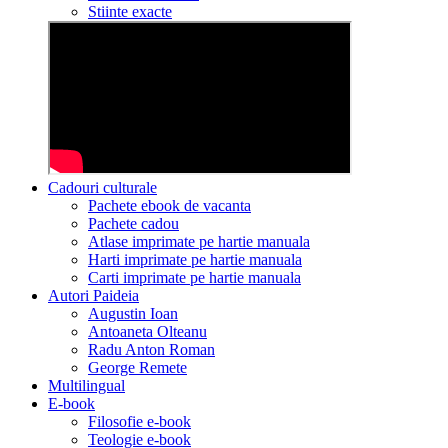
Stiinte exacte
Cadouri culturale
Pachete ebook de vacanta
Pachete cadou
Atlase imprimate pe hartie manuala
Harti imprimate pe hartie manuala
Carti imprimate pe hartie manuala
Autori Paideia
Augustin Ioan
Antoaneta Olteanu
Radu Anton Roman
George Remete
Multilingual
E-book
Filosofie e-book
Teologie e-book