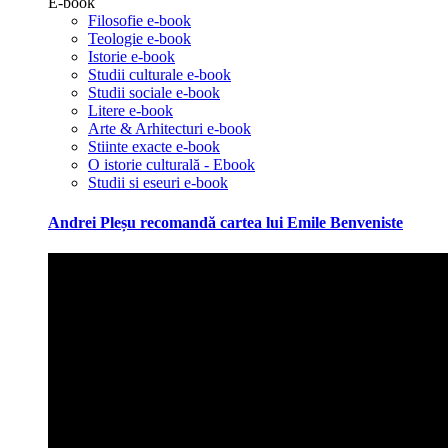
E-book
Filosofie e-book
Teologie e-book
Istorie e-book
Studii culturale e-book
Studii sociale e-book
Litere e-book
Arte & Arhitecturi e-book
Stiinte exacte e-book
O istorie culturală - Ebook
Studii si eseuri e-book
Andrei Pleșu recomandă cartea lui Emile Benveniste