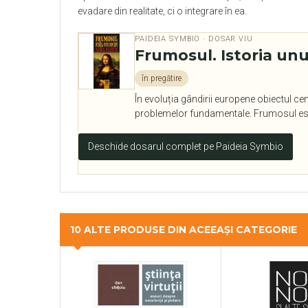
evadare din realitate, ci o integrare în ea.
PAIDEIA SYMBIO · DOSAR VIU
Frumosul. Istoria un
în pregătire
În evoluția gândirii europene obiectul cen
problemelor fundamentale. Frumosul este
Deschide dosarul complet pe Paideia Symbio
10 ALTE PRODUSE DIN ACEEAȘI CATEGORIE