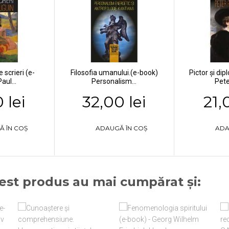
 scrieri (e-
Filosofia umanului.(e-book)
Pictor și di
aul...
Personalism...
Pete
 lei
32,00 lei
21,
Ă ÎN COȘ
ADAUGĂ ÎN COȘ
ADA
cest produs au mai cumpărat și: