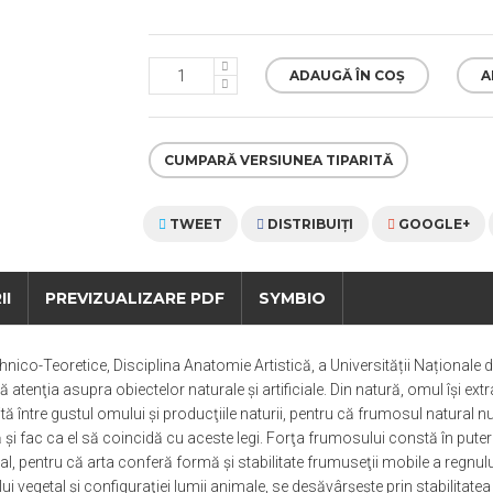
ADAUGĂ ÎN COȘ
A
CUMPARĂ VERSIUNEA TIPARITĂ
TWEET
DISTRIBUIŢI
GOOGLE+
II
PREVIZUALIZARE PDF
SYMBIO
nico-Teoretice, Disciplina Anatomie Artistică, a Universității Naționale de
 atenţia asupra obiectelor naturale şi artificiale. Din natură, omul îşi ext
ă între gustul omului şi producţiile naturii, pentru că frumosul natural nu e
 şi fac ca el să coincidă cu aceste legi. Forţa frumosului constă în put
ral, pentru că arta conferă formă şi stabilitate frumuseţii mobile a regn
lui vegetal şi configuraţiei lumii animale, se desăvârşeşte prin stabilitate