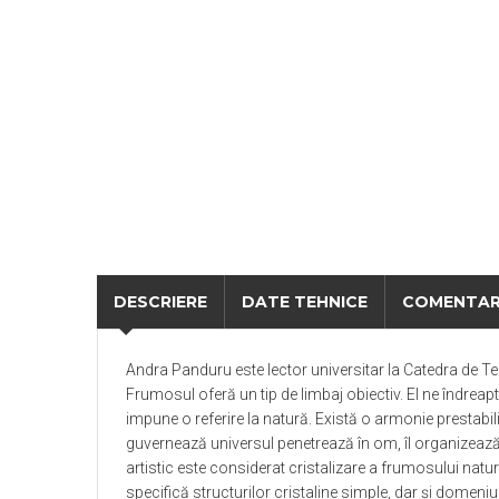
DESCRIERE
DATE TEHNICE
COMENTAR
Andra Panduru este lector universitar la Catedra de Teh
Frumosul oferă un tip de limbaj obiectiv. El ne îndreaptă
impune o referire la natură. Există o armonie prestabilit
guvernează universul penetrează în om, îl organizează
artistic este considerat cristalizare a frumosului natu
specifică structurilor cristaline simple, dar şi domeniu