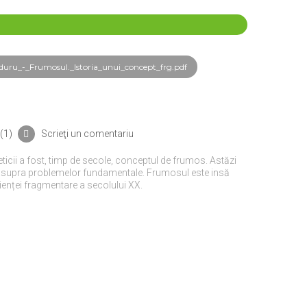
uru_-_Frumosul._Istoria_unui_concept_frg.pdf
(
1
)
Scrieţi un comentariu
teticii a fost, timp de secole, conceptul de frumos. Astăzi
es asupra problemelor fundamentale. Frumosul este insă
rienței fragmentare a secolului XX.