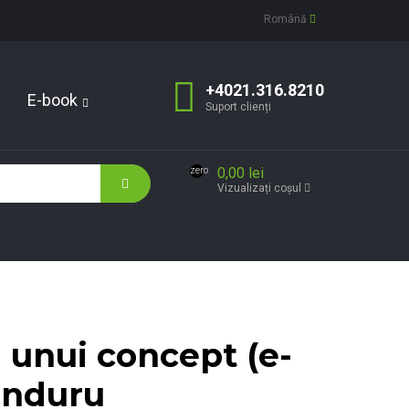
Română
+4021.316.8210
E-book
Suport clienți
0,00 lei
zero
Vizualizați coșul
a unui concept (e-
anduru