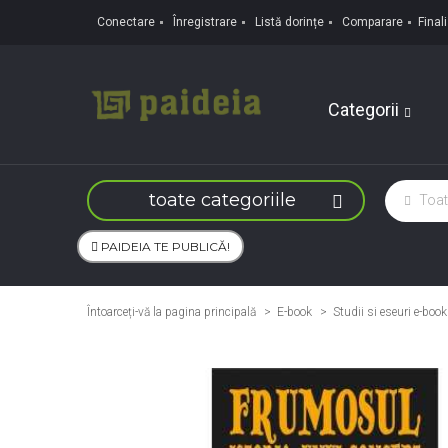
Conectare
Înregistrare
Listă dorințe
Comparare
Fina
Categorii
toate categoriile
PAIDEIA TE PUBLICĂ!
Întoarceți-vă la pagina principală
E-book
>
Studii si eseuri e-book