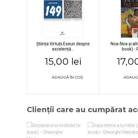
Știința Virtuții.Eseuri despre
Noa-Noa şi alte
excelență...
book) - P
15,00 lei
17,00
ADAUGĂ ÎN COȘ
ADAUG
Clienții care au cumpărat a