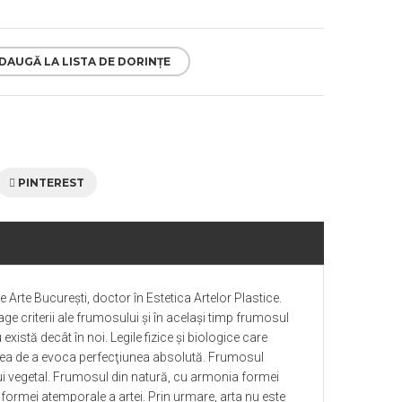
DAUGĂ LA LISTA DE DORINȚE
PINTEREST
 Arte București, doctor în Estetica Artelor Plastice.
rage criterii ale frumosului şi în acelaşi timp frumosul
xistă decât în noi. Legile fizice şi biologice care
erea de a evoca perfecţiunea absolută. Frumosul
ului vegetal. Frumosul din natură, cu armonia formei
a formei atemporale a artei. Prin urmare, arta nu este