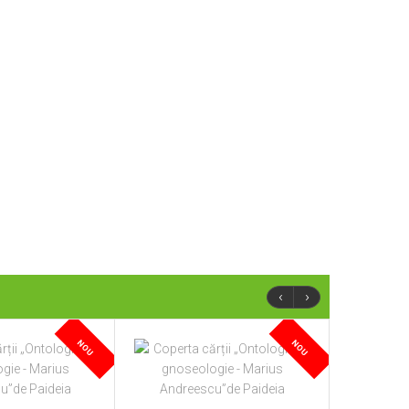
‹
›
NOU
NOU