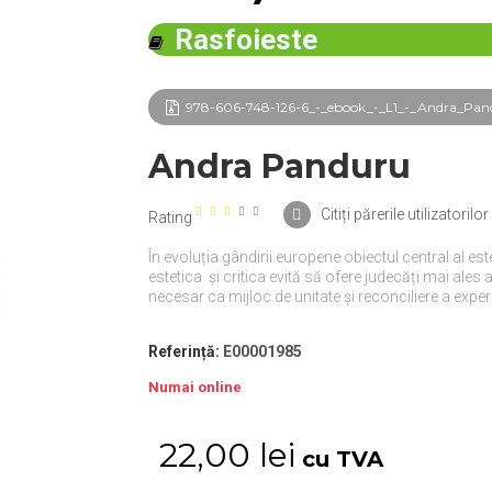
Rasfoieste
978-606-748-126-6_-_ebook_-_L1_-_Andra_Pand
Andra Panduru
Citiți părerile utilizatorilor 
Rating
În evoluția gândirii europene obiectul central al es
estetica și critica evită să ofere judecăți mai al
necesar ca mijloc de unitate și reconciliere a expe
Referință:
E00001985
Numai online
22,00 lei
cu TVA