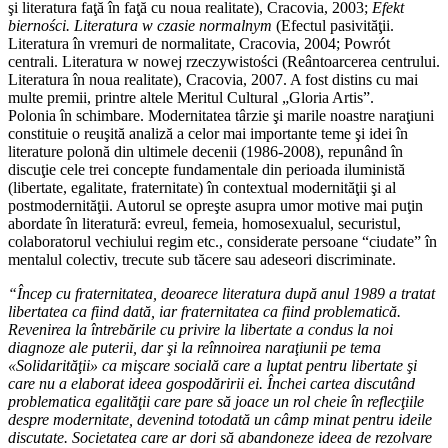
şi literatura faţă în faţă cu noua realitate), Cracovia, 2003;
Efekt
bierności. Literatura w czasie normalnym
(Efectul pasivităţii.
Literatura în vremuri de normalitate, Cracovia, 2004; Powrót
centrali. Literatura w nowej rzeczywistości (Reântoarcerea centrului.
Literatura în noua realitate), Cracovia, 2007. A fost distins cu mai
multe premii, printre altele Meritul Cultural „Gloria Artis”.
Polonia în schimbare. Modernitatea târzie şi marile noastre naraţiuni
constituie o reuşită analiză a celor mai importante teme şi idei în
literature polonă din ultimele decenii (1986-2008), repunând în
discuţie cele trei concepte fundamentale din perioada iluministă
(libertate, egalitate, fraternitate) în contextual modernităţii şi al
postmodernităţii. Autorul se opreşte asupra umor motive mai puţin
abordate în literatură: evreul, femeia, homosexualul, securistul,
colaboratorul vechiului regim etc., considerate persoane “ciudate” în
mentalul colectiv, trecute sub tăcere sau adeseori discriminate.
“Încep cu fraternitatea, deoarece literatura după anul 1989 a tratat
libertatea ca fiind dată, iar fraternitatea ca fiind problematică.
Revenirea la întrebările cu privire la libertate a condus la noi
diagnoze ale puterii, dar şi la reînnoirea naraţiunii pe tema
«Solidarităţii» ca mişcare socială care a luptat pentru libertate şi
care nu a elaborat ideea gospodăririi ei. Închei cartea discutând
problematica egalităţii care pare să joace un rol cheie în reflecţiile
despre modernitate, devenind totodată un câmp minat pentru ideile
discutate. Societatea care ar dori să abandoneze ideea de rezolvare