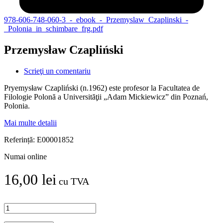
978-606-748-060-3_-_ebook_-_Przemyslaw_Czaplinski_-
_Polonia_in_schimbare_frg.pdf
Przemysław Czapliński
Scrieţi un comentariu
Pryemysław Czapliński (n.1962) este profesor la Facultatea de
Filologie Polonă a Universităţii „Adam Mickiewicz” din Poznań,
Polonia.
Mai multe detalii
Referință:
E00001852
Numai online
16,00 lei
cu TVA