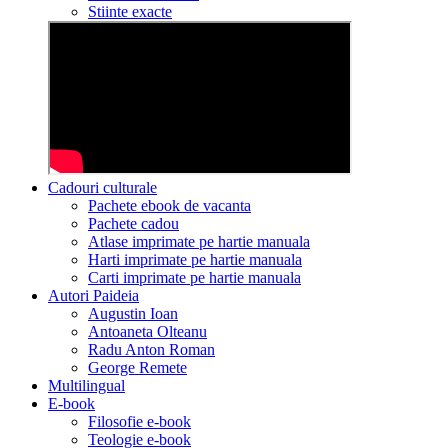
Stiinte exacte
Cadouri culturale
Pachete ebook de vacanta
Pachete cadou
Atlase imprimate pe hartie manuala
Harti imprimate pe hartie manuala
Carti imprimate pe hartie manuala
Autori Paideia
Augustin Ioan
Antoaneta Olteanu
Radu Anton Roman
George Remete
Multilingual
E-book
Filosofie e-book
Teologie e-book