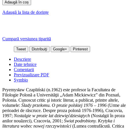
Adaugă în coș
Adaugă la lista de dorințe
Cumpară versiunea tiparită
Tweet
Distribuiţi
Google+
Pinterest
Descriere
Date tehnice
Comentarii
Previzualizare PDF
Symbio
Pryemysław Czapliński (n.1962) este profesor la Facultatea de
Filologie Polonă a Universităţii „Adam Mickiewicz” din Poznań,
Polonia. Cunoscut critic şi istoric literar, a publicat, printre altele,
volumele:
Ślady przełomu. O prozie polskiej 1976 – 1996
(Urme ale
perioadei de răscruce. Despre proza polonă 1976-1996), Cracovia,
1997;
Nostalgie w prozie lat dziewięćdziesiątych
(Nostalgii în proza
anilor nouăzeci), Cracovia, 2001;
Świat podrobiony. Krytyka i
literatura wobec nowej rzeczywistości
(Lumea contrafăcută. Critica