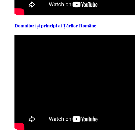
Domnitori și principi ai Țărilor Române