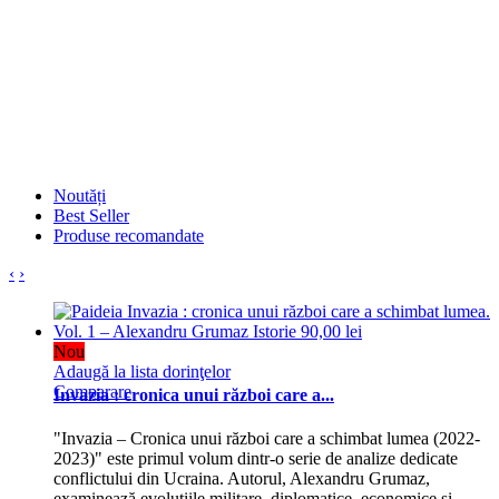
Noutăți
Best Seller
Produse recomandate
‹
›
Nou
Adaugă la lista dorinţelor
Comparare
Invazia : cronica unui război care a...
"Invazia – Cronica unui război care a schimbat lumea (2022-
2023)" este primul volum dintr-o serie de analize dedicate
conflictului din Ucraina. Autorul, Alexandru Grumaz,
examinează evoluțiile militare, diplomatice, economice și