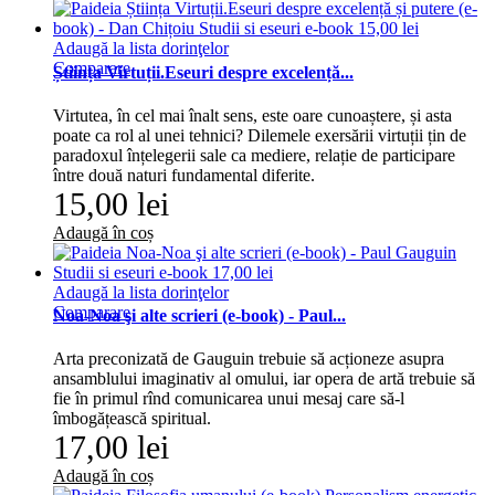
Adaugă la lista dorinţelor
Comparare
Știința Virtuții.Eseuri despre excelență...
Virtutea, în cel mai înalt sens, este oare cunoaștere, și asta
poate ca rol al unei tehnici? Dilemele exersării virtuții țin de
paradoxul înțelegerii sale ca mediere, relație de participare
între două naturi fundamental diferite.
15,00 lei
Adaugă în coș
Adaugă la lista dorinţelor
Comparare
Noa-Noa şi alte scrieri (e-book) - Paul...
Arta preconizată de Gauguin trebuie să acționeze asupra
ansamblului imaginativ al omului, iar opera de artă trebuie să
fie în primul rînd comunicarea unui mesaj care să-l
îmbogățească spiritual.
17,00 lei
Adaugă în coș