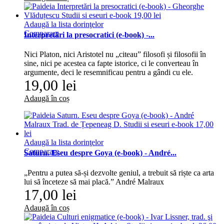
Adaugă la lista dorinţelor
Comparare
Interpretări la presocratici (e-book) -...
Nici Platon, nici Aristotel nu „citeau” filosofi și filosofii în
sine, nici pe acestea ca fapte istorice, ci le converteau în
argumente, deci le resemnificau pentru a gândi cu ele.
19,00 lei
Adaugă în coș
Adaugă la lista dorinţelor
Comparare
Saturn. Eseu despre Goya (e-book) - André...
„Pentru a putea să-și dezvolte geniul, a trebuit să riște ca arta
lui să înceteze să mai placă.” André Malraux
17,00 lei
Adaugă în coș