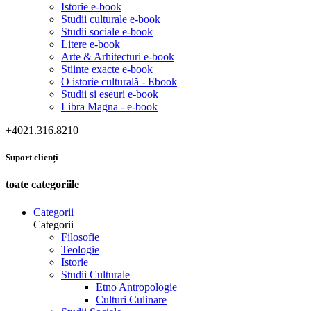
Istorie e-book
Studii culturale e-book
Studii sociale e-book
Litere e-book
Arte & Arhitecturi e-book
Stiinte exacte e-book
O istorie culturală - Ebook
Studii si eseuri e-book
Libra Magna - e-book
+4021.316.8210
Suport clienți
toate categoriile
Categorii
Categorii
Filosofie
Teologie
Istorie
Studii Culturale
Etno Antropologie
Culturi Culinare