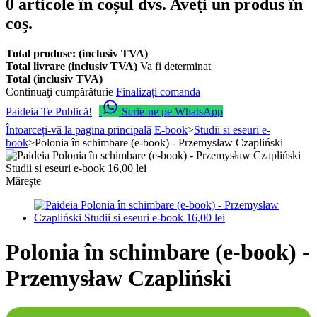
0
articole în coșul dvs.
Aveţi un produs în
coş.
Total produse: (inclusiv TVA)
Total livrare (inclusiv TVA)
Va fi determinat
Total (inclusiv TVA)
Continuaţi cumpărăturie
Finalizați comanda
Paideia Te Publică!
Scrie-ne pe WhatsApp
Întoarceți-vă la pagina principală
E-book
>
Studii si eseuri e-
book
>
Polonia în schimbare (e-book) - Przemysław Czapliński
Mărește
Polonia în schimbare (e-book) -
Przemysław Czapliński