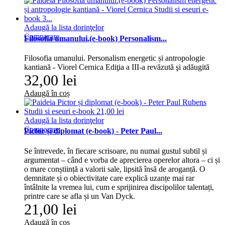
Adaugă la lista dorinţelor
Comparare
Filosofia umanului.(e-book) Personalism...
Filosofia umanului. Personalism energetic și antropologie
kantiană - Viorel Cernica Ediţia a III-a revăzută şi adăugită
32,00 lei
Adaugă în coș
Adaugă la lista dorinţelor
Comparare
Pictor și diplomat (e-book) - Peter Paul...
Se întrevede, în fiecare scrisoare, nu numai gustul subtil și
argumentat – când e vorba de aprecierea operelor altora – ci și
o mare conștiință a valorii sale, lipsită însă de aroganță. O
demnitate și o obiectivitate care explică uzanțe mai rar
întâlnite la vremea lui, cum e sprijinirea discipolilor talentați,
printre care se afla și un Van Dyck.
21,00 lei
Adaugă în coș