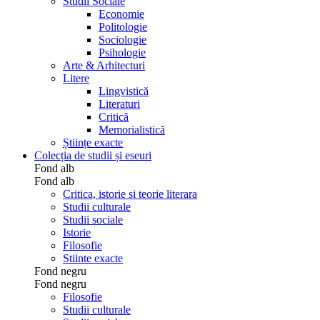
Studii Sociale
Economie
Politologie
Sociologie
Psihologie
Arte & Arhitecturi
Litere
Lingvistică
Literaturi
Critică
Memorialistică
Științe exacte
Colecția de studii și eseuri
Fond alb
Fond alb
Critica, istorie si teorie literara
Studii culturale
Studii sociale
Istorie
Filosofie
Stiinte exacte
Fond negru
Fond negru
Filosofie
Studii culturale