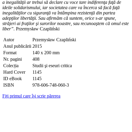
a inegalităţii ar trebui să declare cu voce tare indiferenţa faţă de
ideile solidarismului, iar societatea care va încerca să facă faţă
inegalităţilor cu siguranţă va întâmpina rezistenţă din partea
adepţilor libertăţii. Sau afirmăm că suntem, orice s-ar spune,
străjeri ai fraţilor şi surorilor noastre, sau recunoaştem că omul este
liber”.
Przemysław Czapliński
Autor
Przemysław Czapliński
Anul publicării
2015
Format
140 x 200 mm
Nr. pagini
408
Colecția
Studii şi eseuri critica
Hard Cover
1145
ID eBook
1145
ISBN
978-606-748-060-3
Fiți primul care își scrie părerea