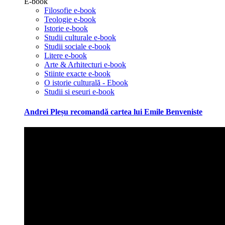
E-book
Filosofie e-book
Teologie e-book
Istorie e-book
Studii culturale e-book
Studii sociale e-book
Litere e-book
Arte & Arhitecturi e-book
Stiinte exacte e-book
O istorie culturală - Ebook
Studii si eseuri e-book
Andrei Pleșu recomandă cartea lui Emile Benveniste