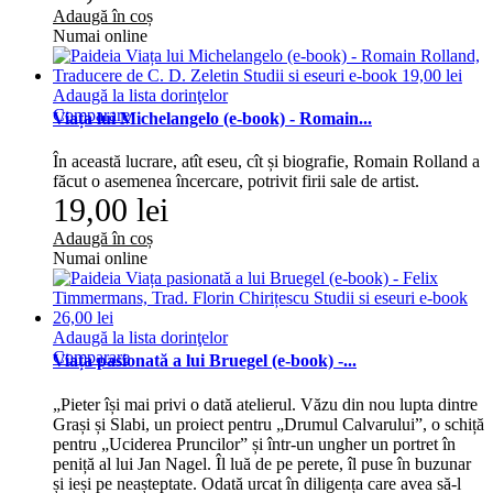
Adaugă în coș
Numai online
Adaugă la lista dorinţelor
Comparare
Viața lui Michelangelo (e-book) - Romain...
În această lucrare, atît eseu, cît și biografie, Romain Rolland a
făcut o asemenea încercare, potrivit firii sale de artist.
19,00 lei
Adaugă în coș
Numai online
Adaugă la lista dorinţelor
Comparare
Viața pasionată a lui Bruegel (e-book) -...
„Pieter își mai privi o dată atelierul. Văzu din nou lupta dintre
Grași și Slabi, un proiect pentru „Drumul Calvarului”, o schiță
pentru „Uciderea Pruncilor” și într-un ungher un portret în
peniță al lui Jan Nagel. Îl luă de pe perete, îl puse în buzunar
și ieși pe neașteptate. Odată urcat în diligența care avea să-l