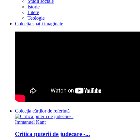
Studii sociale
Istorie
Litere
Teologie
Colecția spații imaginate
Colecția cărților de referință
Critica puterii de judecare -...