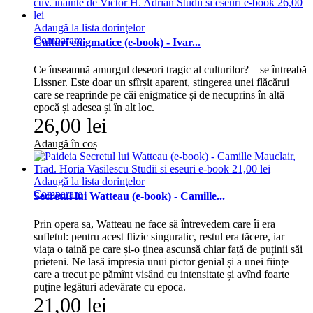
Adaugă la lista dorinţelor
Comparare
Culturi enigmatice (e-book) - Ivar...
Ce înseamnă amurgul deseori tragic al culturilor? – se întreabă
Lissner. Este doar un sfîrșit aparent, stingerea unei flăcărui
care se reaprinde pe căi enigmatice și de necuprins în altă
epocă și adesea și în alt loc.
26,00 lei
Adaugă în coș
Adaugă la lista dorinţelor
Comparare
Secretul lui Watteau (e-book) - Camille...
Prin opera sa, Watteau ne face să întrevedem care îi era
sufletul: pentru acest ftizic singuratic, restul era tăcere, iar
viața o taină pe care și-o ținea ascunsă chiar față de puținii săi
prieteni. Ne lasă impresia unui pictor genial și a unei ființe
care a trecut pe pămînt visând cu intensitate și avînd foarte
puține legături adevărate cu epoca.
21,00 lei