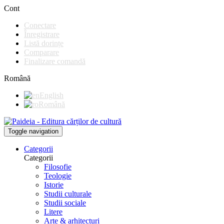
Cont
Conectare
Înregistrare
Listă dorințe
Comparare
Finalizare comandă
Română
English
Română
Toggle navigation
Categorii
Categorii
Filosofie
Teologie
Istorie
Studii culturale
Studii sociale
Litere
Arte & arhitecturi