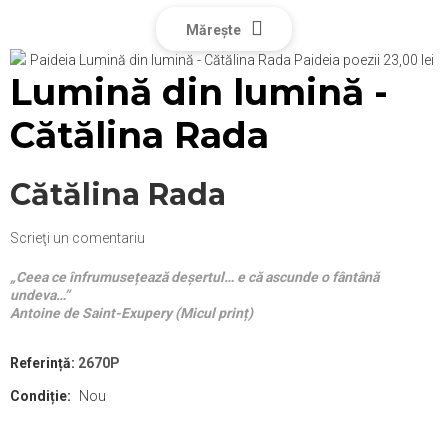
Mărește
Lumină din lumină -
Cătălina Rada
Cătălina Rada
Scrieţi un comentariu
„Ceea ce înfrumusețează deșertul… e că ascunde o fântână
undeva…”
Antoine de Saint-Exupery (
Micul prinț
)
Referință:
2670P
Condiție:
Nou