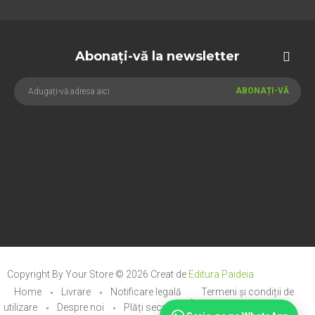
Abonați-vă la newsletter
ABONAȚI-VĂ
Copyright By Your Store © 2026
Creat de
Editura Paideia
Home
Livrare
Notificare legală
Termeni și condiții de
utilizare
Despre noi
Plăți securizate