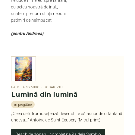
ne ducem mereu spre fântâni,
cu setea noastră de înalt,
suntem precum sfinții nebuni,
pătimiri de neîmpăcat
(pentru Andreea)
PAIDEIA SYMBIO · DOSAR VIU
Lumină din lumină
în pregătire
„Ceea ce înfrumusețează deșertul… e că ascunde o fântână
undeva…” Antoine de Saint-Exupery (Micul prinț)
Deschide dosarul complet pe Paideia Symbio