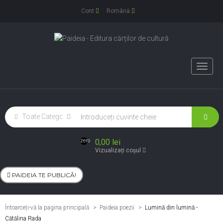
Cont
Română
Toggle
naviga
0,00 lei
zero
Vizualizați coșul
PAIDEIA TE PUBLICĂ!
Întoarceți-vă la pagina principală
Paideia poezii
>
Lumină din lumină -
Cătălina Rada