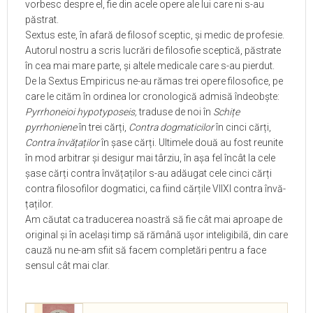
vorbesc despre el, fie din acele opere ale lui care ni s-au
păstrat.
Sextus
este, în afară de filosof sceptic, și medic de profesie.
Autorul nostru a scris lucrări de filosofie sceptică, păstrate
în cea mai mare parte, și altele medicale care s-au pierdut.
De
la
Sextus Empiricus
ne-au rămas trei opere filosofice, pe
care le cităm în ordinea lor cronologică admisă îndeobște:
Pyrrhoneioi hypotyposeis,
traduse de noi în
Schițe
pyrrhoniene
în trei cărți,
Contra dogmaticilor
în cinci cărți,
Contra învățaților
în șase cărți. Ultimele două au fost reunite
în mod arbitrar și desigur mai târziu, în așa fel încât la cele
șase cărți contra învățaților s-au adăugat cele cinci cărți
contra filosofilor dogmatici, ca fiind cărțile VII­XI contra învă­
țaților.
Am căutat ca traducerea noastră să fie cât mai aproape de
original și în același timp să rămână ușor inteligibilă, din care
cauză nu ne-am sfiit să facem completări pentru a face
sensul cât mai clar.