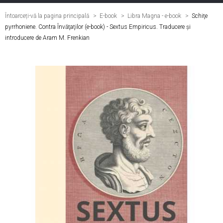
Întoarceți-vă la pagina principală
E-book
>
Libra Magna - e-book
>
Schiţe
pyrrhoniene. Contra Învăţaţilor (e-book) - Sextus Empiricus. Traducere și
introducere de Aram M. Frenkian