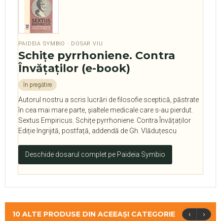
PAIDEIA SYMBIO · DOSAR VIU
Schiţe pyrrhoniene. Contra
Învăţaţilor (e-book)
în pregătire
Autorul nostru a scris lucrări de filosofie sceptică, păstrate
în cea mai mare parte, șialtele medicale care s-au pierdut.
Sextus Empiricus. Schițe pyrrhoniene. Contra Învățaților
Ediție îngrijită, postfață, addendă de Gh. Vlăduțescu
Deschide dosarul complet pe Paideia Symbio
‹
›
10 ALTE PRODUSE DIN ACEEAȘI CATEGORIE