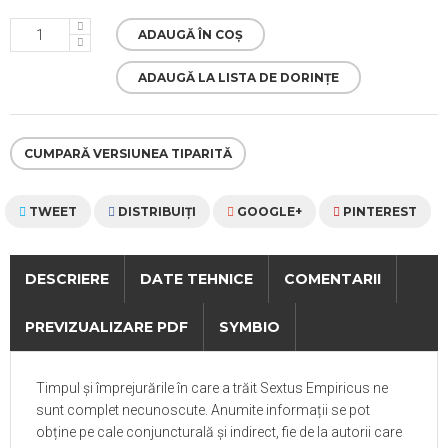
ADAUGĂ ÎN COȘ
ADAUGĂ LA LISTA DE DORINȚE
CUMPARĂ VERSIUNEA TIPARITĂ
TWEET
DISTRIBUIŢI
GOOGLE+
PINTEREST
DESCRIERE
DATE TEHNICE
COMENTARII
PREVIZUALIZARE PDF
SYMBIO
Timpul și împrejurările în care a trăit
Sextus Empiricus
ne
sunt complet
necunoscute. Anumite informații se pot
obține pe cale conjuncturală și indirect, fie de la autorii care