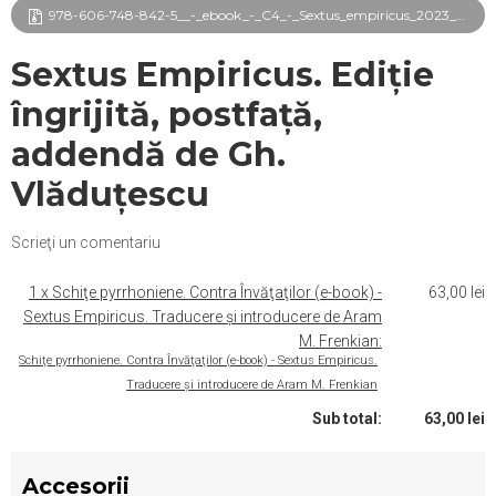
978-606-748-842-5__-_ebook_-_C4_-_Sextus_empiricus_2023_frg.pdf
Sextus Empiricus. Ediție
îngrijită, postfață,
addendă de Gh.
Vlăduțescu
Scrieţi un comentariu
1 x Schiţe pyrrhoniene. Contra Învăţaţilor (e-book) -
63,00 lei
Sextus Empiricus. Traducere și introducere de Aram
M. Frenkian:
Schiţe pyrrhoniene. Contra Învăţaţilor (e-book) - Sextus Empiricus.
Traducere și introducere de Aram M. Frenkian
Sub total:
63,00 lei
Accesorii