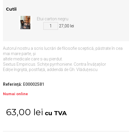
Cutii
Etui carton negru
27,00 lei
Autorul nostru a scris lucrări de filosofie sceptică, păstrate în cea
mai mare parte, și
altele medicale care s-au pierdut.
Sextus Empiricus.
Schițe pyrrhoniene. Contra Învățaților
Ediție îngrijită, postfață, addendă de Gh. Vlăduțescu
Referință:
E00002581
Numai online
63,00 lei
cu TVA