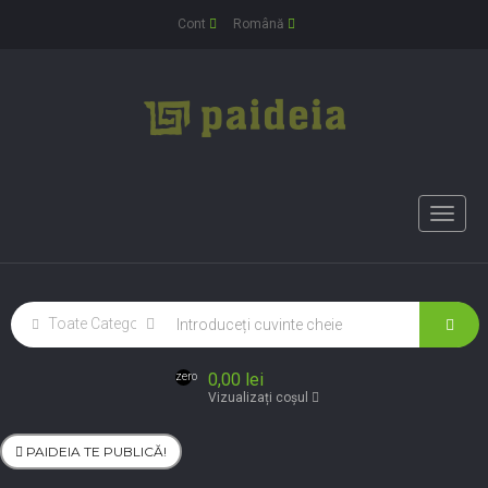
Cont
Română
Toggle
naviga
0,00 lei
zero
Vizualizați coșul
PAIDEIA TE PUBLICĂ!