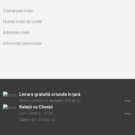
Comenzile mele
Notele mele de credit
Adresele mele
Informații personale
Livrare gratuită oriunde în țară
Pentru comenzi ce depășesc 300 de Lei
Relații cu Clienții
Luni - Vineri 9 - 15.30
Telefon 021 316 82 10