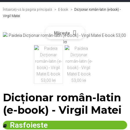
Întoarceți-vă la pagina principală
E-book
>
Dicţionar român-latin (e-book) -
Virgil Matei
Mărește
Dicţionar român-latin
(e-book) - Virgil Matei
Rasfoieste