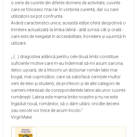
o serie de cuvinte din diferite domenii de activitate, cuvinte
care se folosesc mai rar în vorbirea curentă, dar cu care
utilizatorii se pot confrunta.
Având caracteristici unice, această ediție oferă deopotrivă o
trimitere actualizată la limba latină - atât scrisă cât și orală -
care este de neegalat în accesibilitate, încredere și ușurință în
utilizare.
„ (...) dragostea adâncă pentru cele două limbi constituie
suficiente motive care m-au îndemnat să-mi asum sarcina,
deloc ușoară, de a întocmi un dicționar român-latin mai
bogat, mai cuprinzător, care să satisfacă cerințele multor
serii de elevi și studenți, de profesori și de alte categorii de
oameni interesați de corespondentele latine ale unor cuvinte
românești. Latina este mama limbii noastre și nu ne este
îngăduit nouă, românilor, să o dăm uitării, oricâte decenii
sau secole vor trece de acum încolo.”
Virgil Matei