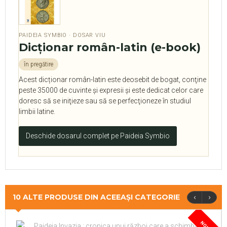
PAIDEIA SYMBIO · DOSAR VIU
Dicţionar român-latin (e-book)
în pregătire
Acest dicționar român-latin este deosebit de bogat, conţine
peste 35000 de cuvinte şi expresii și este dedicat celor care
doresc să se iniţieze sau să se perfecţioneze în studiul
limbii latine.
Deschide dosarul complet pe Paideia Symbio
‹
›
10 ALTE PRODUSE DIN ACEEAȘI CATEGORIE
NOU