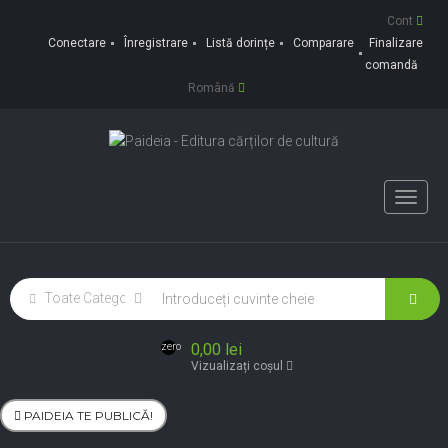
Cont
Conectare
Înregistrare
Listă dorințe
Comparare
Finalizare
comandă
Română
Toggle
naviga
0,00 lei
zero
Vizualizați coșul
PAIDEIA TE PUBLICĂ!