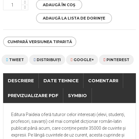
ADAUGĂ ÎN COȘ
ADAUGĂ LA LISTA DE DORINȚE
CUMPARĂ VERSIUNEA TIPARITĂ
TWEET
DISTRIBUIŢI
GOOGLE+
PINTEREST
DESCRIERE
DATE TEHNICE
COMENTARII
PREVIZUALIZARE PDF
SYMBIO
Editura Paideia oferă tuturor celor interesați (elevi,
studenți,
profesori, savanți
) cel mai complet dicționar român-latin
publicat până acum, care conține
peste 35000 de cuvinte şi
expresii.
Pe lângă cuvintele de uz curent, acesta cuprinde și