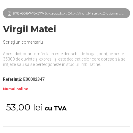
978-606-748-577-6_-_ebook_-_C4_-_Virgil_Matei_-_Dictionar_roman-latin_frg.pdf
Virgil Matei
Scrieţi un comentariu
Acest dicționar român-latin este deosebit de bogat, conţine peste
35000 de cuvinte şi expresii și este dedicat celor care doresc să se
iniţieze sau să se perfecţioneze în studiul limbii latine.
Referință:
E00002347
Numai online
53,00 lei
cu TVA