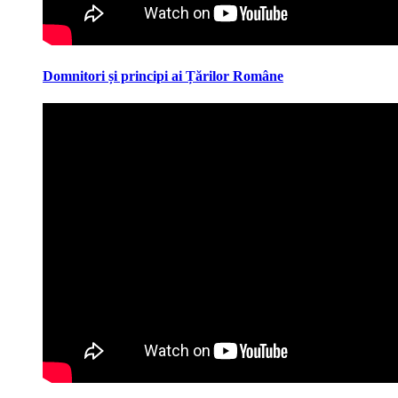
Domnitori și principi ai Țărilor Române