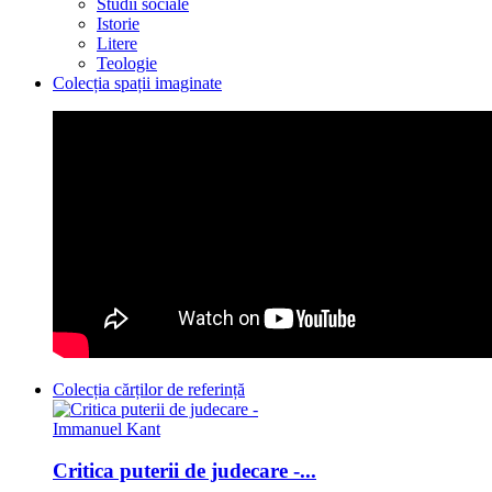
Studii sociale
Istorie
Litere
Teologie
Colecția spații imaginate
Colecția cărților de referință
Critica puterii de judecare -...