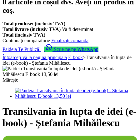
0
articole în coșul dvs.
Aveţi un produs în
coş.
Total produse: (inclusiv TVA)
Total livrare (inclusiv TVA)
Va fi determinat
Total (inclusiv TVA)
Continuaţi cumpărăturie
Finalizați comanda
Paideia Te Publică!
Scrie-ne pe WhatsApp
Întoarceți-vă la pagina principală
E-book
>
Transilvania în lupta de
idei (e-book) - Ştefania Mihăilescu
Mărește
Transilvania în lupta de idei (e-
book) - Ştefania Mihăilescu