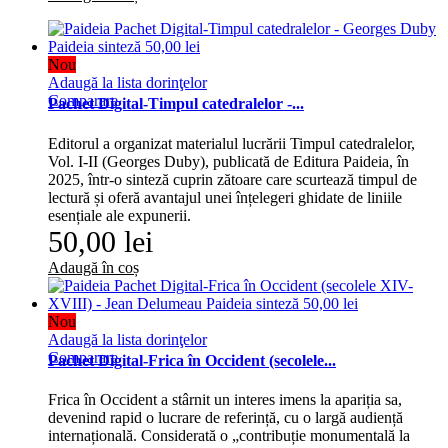
Nou
Adaugă la lista dorinţelor
Comparare
Pachet Digital-Timpul catedralelor -...
Editorul a organizat materialul lucrării Timpul catedralelor,
Vol. I-II (Georges Duby), publicată de Editura Paideia, în
2025, într-o sinteză cuprin zătoare care scurtează timpul de
lectură și oferă avantajul unei înțelegeri ghidate de liniile
esențiale ale expunerii.
50,00 lei
Adaugă în coș
Nou
Adaugă la lista dorinţelor
Comparare
Pachet Digital-Frica în Occident (secolele...
Frica în Occident a stârnit un interes imens la apariția sa,
devenind rapid o lucrare de referință, cu o largă audiență
internațională. Considerată o „contribuție monumentală la