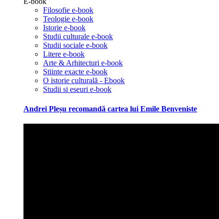
E-book
Filosofie e-book
Teologie e-book
Istorie e-book
Studii culturale e-book
Studii sociale e-book
Litere e-book
Arte & Arhitecturi e-book
Stiinte exacte e-book
O istorie culturală - Ebook
Studii si eseuri e-book
Andrei Pleșu recomandă cartea lui Emile Benveniste