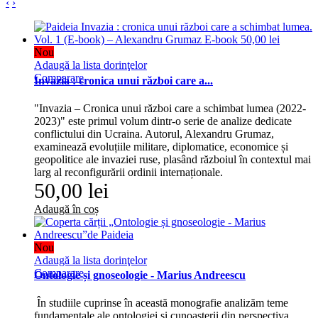
‹
›
Nou
Adaugă la lista dorinţelor
Comparare
Invazia : cronica unui război care a...
"Invazia – Cronica unui război care a schimbat lumea (2022-
2023)" este primul volum dintr-o serie de analize dedicate
conflictului din Ucraina. Autorul, Alexandru Grumaz,
examinează evoluțiile militare, diplomatice, economice și
geopolitice ale invaziei ruse, plasând războiul în contextul mai
larg al reconfigurării ordinii internaționale.
50,00 lei
Adaugă în coș
Nou
Adaugă la lista dorinţelor
Comparare
Ontologie și gnoseologie - Marius Andreescu
În studiile cuprinse în această monografie analizăm teme
fundamentale ale ontologiei și cunoașterii din perspectiva