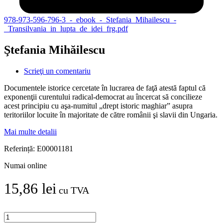
978-973-596-796-3_-_ebook_-_Stefania_Mihailescu_-
_Transilvania_in_lupta_de_idei_frg.pdf
Ştefania Mihăilescu
Scrieţi un comentariu
Documentele istorice cercetate în lucrarea de faţă atestă faptul că
exponenţii curentului radical-democrat au încercat să concilieze
acest principiu cu aşa-numitul „drept istoric maghiar” asupra
teritoriilor locuite în majoritate de către românii şi slavii din Ungaria.
Mai multe detalii
Referință:
E00001181
Numai online
15,86 lei
cu TVA