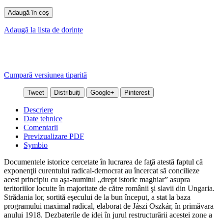
Adaugă în coș
Adaugă la lista de dorințe
Cumpară versiunea tiparită
Tweet
Distribuiţi
Google+
Pinterest
Descriere
Date tehnice
Comentarii
Previzualizare PDF
Symbio
Documentele istorice cercetate în lucrarea de faţă atestă faptul că
exponenţii curentului radical-democrat au încercat să concilieze
acest principiu cu aşa-numitul „drept istoric maghiar” asupra
teritoriilor locuite în majoritate de către românii şi slavii din Ungaria.
Strădania lor, sortită eşecului de la bun început, a stat la baza
programului maximal radical, elaborat de Jászi Oszkár, în primăvara
anului 1918. Dezbaterile de idei în jurul restructurării acestei zone a