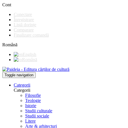
Cont
Conectare
Înregistrare
Listă dorințe
Comparare
Finalizare comandă
Română
English
Română
Toggle navigation
Categorii
Categorii
Filosofie
Teologie
Istorie
Studii culturale
Studii sociale
Litere
Arte & arhitecturi