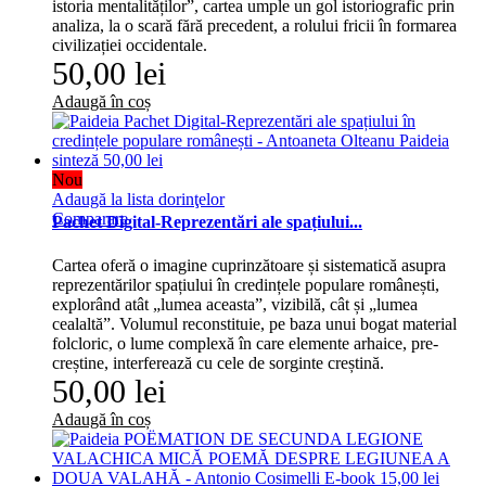
istoria mentalităților”, cartea umple un gol istoriografic prin
analiza, la o scară fără precedent, a rolului fricii în formarea
civilizației occidentale.
50,00 lei
Adaugă în coș
Nou
Adaugă la lista dorinţelor
Comparare
Pachet Digital-Reprezentări ale spațiului...
Cartea oferă o imagine cuprinzătoare și sistematică asupra
reprezentărilor spațiului în credințele populare românești,
explorând atât „lumea aceasta”, vizibilă, cât și „lumea
cealaltă”. Volumul reconstituie, pe baza unui bogat material
folcloric, o lume complexă în care elemente arhaice, pre-
creștine, interferează cu cele de sorginte creștină.
50,00 lei
Adaugă în coș