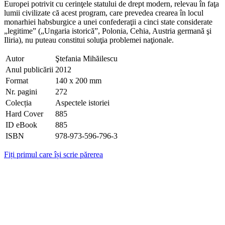
Europei potrivit cu cerinţele statului de drept modern, relevau în faţa
lumii civilizate că acest program, care prevedea crearea în locul
monarhiei habsburgice a unei confederaţii a cinci state considerate
„legitime” („Ungaria istorică”, Polonia, Cehia, Austria germană şi
Iliria), nu puteau constitui soluţia problemei naţionale.
Autor
Ştefania Mihăilescu
Anul publicării
2012
Format
140 x 200 mm
Nr. pagini
272
Colecția
Aspectele istoriei
Hard Cover
885
ID eBook
885
ISBN
978-973-596-796-3
Fiți primul care își scrie părerea