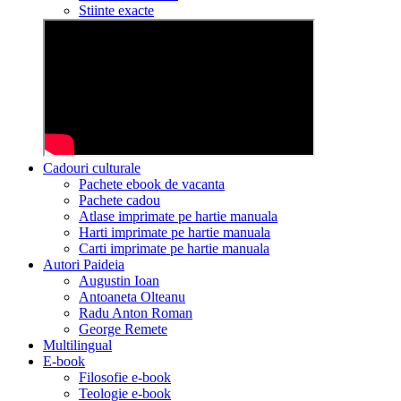
Stiinte exacte
Cadouri culturale
Pachete ebook de vacanta
Pachete cadou
Atlase imprimate pe hartie manuala
Harti imprimate pe hartie manuala
Carti imprimate pe hartie manuala
Autori Paideia
Augustin Ioan
Antoaneta Olteanu
Radu Anton Roman
George Remete
Multilingual
E-book
Filosofie e-book
Teologie e-book