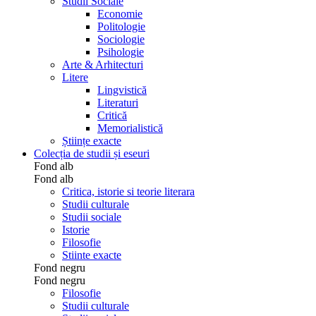
Studii Sociale
Economie
Politologie
Sociologie
Psihologie
Arte & Arhitecturi
Litere
Lingvistică
Literaturi
Critică
Memorialistică
Științe exacte
Colecția de studii și eseuri
Fond alb
Fond alb
Critica, istorie si teorie literara
Studii culturale
Studii sociale
Istorie
Filosofie
Stiinte exacte
Fond negru
Fond negru
Filosofie
Studii culturale