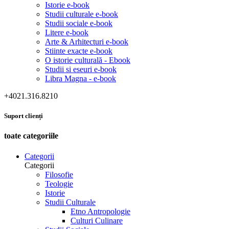
Istorie e-book
Studii culturale e-book
Studii sociale e-book
Litere e-book
Arte & Arhitecturi e-book
Stiinte exacte e-book
O istorie culturală - Ebook
Studii si eseuri e-book
Libra Magna - e-book
+4021.316.8210
Suport clienți
toate categoriile
Categorii
Categorii
Filosofie
Teologie
Istorie
Studii Culturale
Etno Antropologie
Culturi Culinare