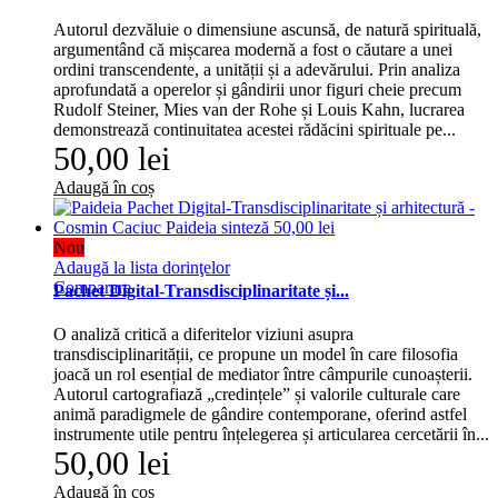
Autorul dezvăluie o dimensiune ascunsă, de natură spirituală,
argumentând că mișcarea modernă a fost o căutare a unei
ordini transcendente, a unității și a adevărului. Prin analiza
aprofundată a operelor și gândirii unor figuri cheie precum
Rudolf Steiner, Mies van der Rohe și Louis Kahn, lucrarea
demonstrează continuitatea acestei rădăcini spirituale pe...
50,00 lei
Adaugă în coș
Nou
Adaugă la lista dorinţelor
Comparare
Pachet Digital-Transdisciplinaritate și...
O analiză critică a diferitelor viziuni asupra
transdisciplinarității, ce propune un model în care filosofia
joacă un rol esențial de mediator între câmpurile cunoașterii.
Autorul cartografiază „credințele” și valorile culturale care
animă paradigmele de gândire contemporane, oferind astfel
instrumente utile pentru înțelegerea și articularea cercetării în...
50,00 lei
Adaugă în coș