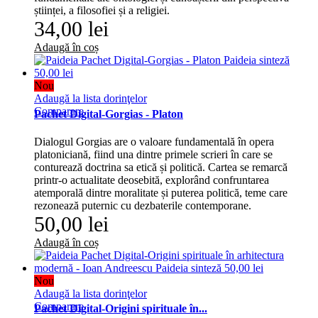
științei, a filosofiei și a religiei.
34,00 lei
Adaugă în coș
Nou
Adaugă la lista dorinţelor
Comparare
Pachet Digital-Gorgias - Platon
Dialogul Gorgias are o valoare fundamentală în opera
platoniciană, fiind una dintre primele scrieri în care se
conturează doctrina sa etică și politică. Cartea se remarcă
printr-o actualitate deosebită, explorând confruntarea
atemporală dintre moralitate și puterea politică, teme care
rezonează puternic cu dezbaterile contemporane.
50,00 lei
Adaugă în coș
Nou
Adaugă la lista dorinţelor
Comparare
Pachet Digital-Origini spirituale în...