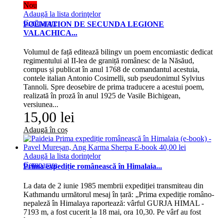
Nou
Adaugă la lista dorinţelor
Comparare
POËMATION DE SECUNDA LEGIONE
VALACHICA...
Volumul de față editează bilingv un poem encomiastic dedicat
regimentului al II-lea de graniță românesc de la Năsăud,
compus și publicat în anul 1768 de comandantul acestuia,
contele italian Antonio Cosimelli, sub pseudonimul Sylvius
Tannoli. Spre deosebire de prima traducere a acestui poem,
realizată în proză în anul 1925 de Vasile Bichigean,
versiunea...
15,00 lei
Adaugă în coș
Adaugă la lista dorinţelor
Comparare
Prima expediție românească în Himalaia...
La data de 2 iunie 1985 membrii expediției transmiteau din
Kathmandu următorul mesaj în țară: „Prima expediție româno-
nepaleză în Himalaya raportează: vârful GURJA HIMAL -
7193 m, a fost cucerit la 18 mai, ora 10,30. Pe vârf au fost