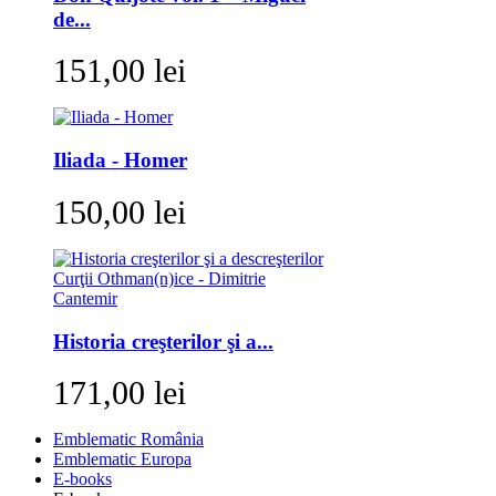
de...
151,00 lei
Iliada - Homer
150,00 lei
Historia creşterilor şi a...
171,00 lei
Emblematic România
Emblematic Europa
E-books