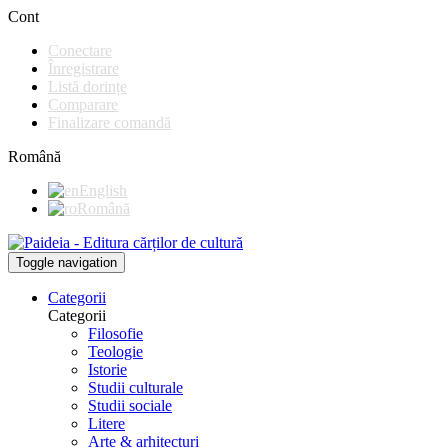
Cont
Conectare
Înregistrare
Listă dorințe
Comparare
Finalizare comandă
Română
English
Română
Toggle navigation
Categorii
Categorii
Filosofie
Teologie
Istorie
Studii culturale
Studii sociale
Litere
Arte & arhitecturi