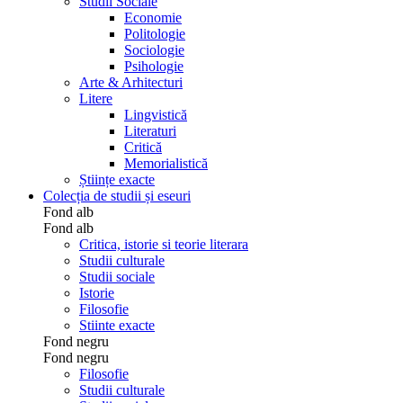
Studii Sociale
Economie
Politologie
Sociologie
Psihologie
Arte & Arhitecturi
Litere
Lingvistică
Literaturi
Critică
Memorialistică
Științe exacte
Colecția de studii și eseuri
Fond alb
Fond alb
Critica, istorie si teorie literara
Studii culturale
Studii sociale
Istorie
Filosofie
Stiinte exacte
Fond negru
Fond negru
Filosofie
Studii culturale