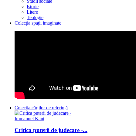
Studii sociale
Istorie
Litere
Teologie
Colecția spații imaginate
Colecția cărților de referință
Critica puterii de judecare -...