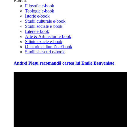
E-book
Filosofie e-book
Teologie e-book
Istorie e-book
Studii culturale e-book
Studii sociale e-book
Litere e-book
Arte & Arhitecturi e-book
Stiinte exacte e-book
O istorie culturală - Ebook
Studii si eseuri e-book
Andrei Pleșu recomandă cartea lui Emile Benveniste