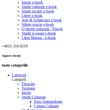
Istorie e-book
Studii culturale e-book
Studii sociale e-book
Litere e-book
Arte & Arhitecturi e-book
Stiinte exacte e-book
O istorie culturală - Ebook
Studii si eseuri e-book
Libra Magna - e-book
+4021.316.8210
Suport clienți
toate categoriile
Categorii
Categorii
Filosofie
Teologie
Istorie
Studii Culturale
Etno Antropologie
Culturi Culinare