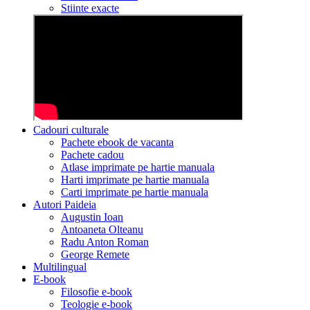
Stiinte exacte
Cadouri culturale
Pachete ebook de vacanta
Pachete cadou
Atlase imprimate pe hartie manuala
Harti imprimate pe hartie manuala
Carti imprimate pe hartie manuala
Autori Paideia
Augustin Ioan
Antoaneta Olteanu
Radu Anton Roman
George Remete
Multilingual
E-book
Filosofie e-book
Teologie e-book