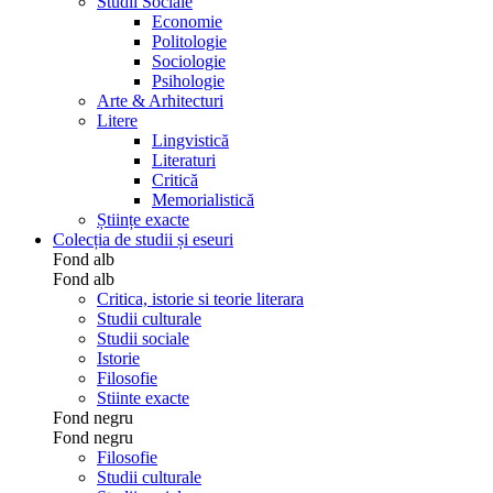
Studii Sociale
Economie
Politologie
Sociologie
Psihologie
Arte & Arhitecturi
Litere
Lingvistică
Literaturi
Critică
Memorialistică
Științe exacte
Colecția de studii și eseuri
Fond alb
Fond alb
Critica, istorie si teorie literara
Studii culturale
Studii sociale
Istorie
Filosofie
Stiinte exacte
Fond negru
Fond negru
Filosofie
Studii culturale