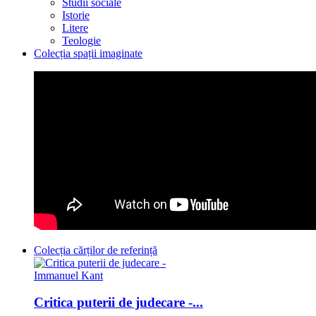
Studii sociale
Istorie
Litere
Teologie
Colecția spații imaginate
Colecția cărților de referință
Critica puterii de judecare -...