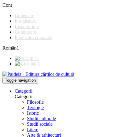
Cont
Conectare
Înregistrare
Listă dorințe
Comparare
Finalizare comandă
Română
English
Română
Toggle navigation
Categorii
Categorii
Filosofie
Teologie
Istorie
Studii culturale
Studii sociale
Litere
Arte & arhitecturi