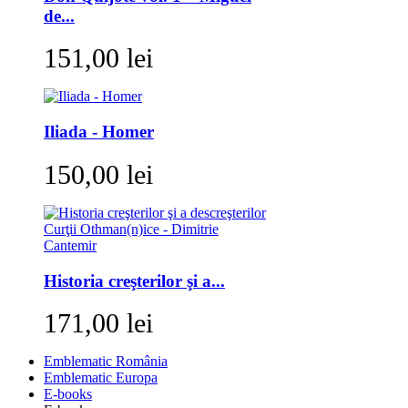
de...
151,00 lei
Iliada - Homer
150,00 lei
Historia creşterilor şi a...
171,00 lei
Emblematic România
Emblematic Europa
E-books