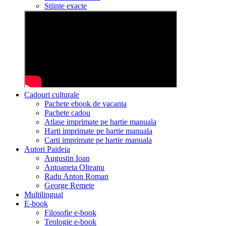
Stiinte exacte
Cadouri culturale
Pachete ebook de vacanta
Pachete cadou
Atlase imprimate pe hartie manuala
Harti imprimate pe hartie manuala
Carti imprimate pe hartie manuala
Autori Paideia
Augustin Ioan
Antoaneta Olteanu
Radu Anton Roman
George Remete
Multilingual
E-book
Filosofie e-book
Teologie e-book