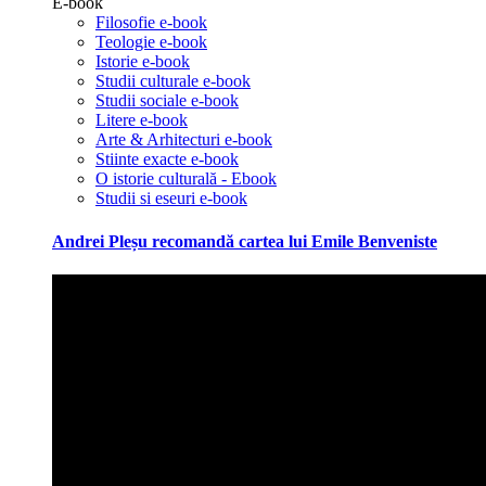
E-book
Filosofie e-book
Teologie e-book
Istorie e-book
Studii culturale e-book
Studii sociale e-book
Litere e-book
Arte & Arhitecturi e-book
Stiinte exacte e-book
O istorie culturală - Ebook
Studii si eseuri e-book
Andrei Pleșu recomandă cartea lui Emile Benveniste