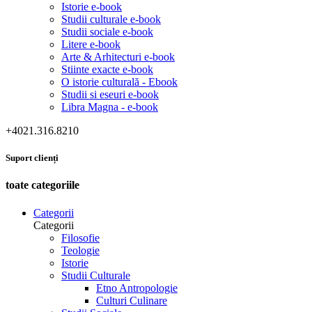
Istorie e-book
Studii culturale e-book
Studii sociale e-book
Litere e-book
Arte & Arhitecturi e-book
Stiinte exacte e-book
O istorie culturală - Ebook
Studii si eseuri e-book
Libra Magna - e-book
+4021.316.8210
Suport clienți
toate categoriile
Categorii
Categorii
Filosofie
Teologie
Istorie
Studii Culturale
Etno Antropologie
Culturi Culinare