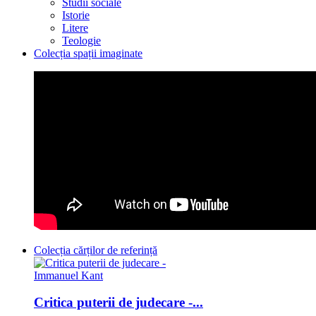
Studii sociale
Istorie
Litere
Teologie
Colecția spații imaginate
Colecția cărților de referință
Critica puterii de judecare -...