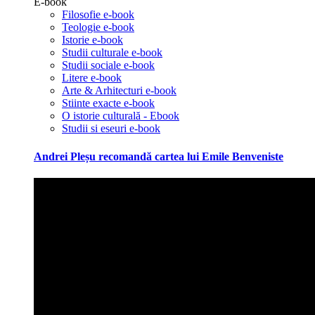
E-book
Filosofie e-book
Teologie e-book
Istorie e-book
Studii culturale e-book
Studii sociale e-book
Litere e-book
Arte & Arhitecturi e-book
Stiinte exacte e-book
O istorie culturală - Ebook
Studii si eseuri e-book
Andrei Pleșu recomandă cartea lui Emile Benveniste