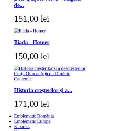
de...
151,00 lei
Iliada - Homer
150,00 lei
Historia creşterilor şi a...
171,00 lei
Emblematic România
Emblematic Europa
E-books