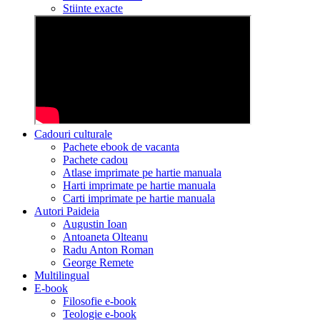
Stiinte exacte
Cadouri culturale
Pachete ebook de vacanta
Pachete cadou
Atlase imprimate pe hartie manuala
Harti imprimate pe hartie manuala
Carti imprimate pe hartie manuala
Autori Paideia
Augustin Ioan
Antoaneta Olteanu
Radu Anton Roman
George Remete
Multilingual
E-book
Filosofie e-book
Teologie e-book