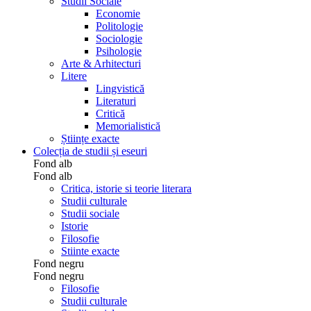
Studii Sociale
Economie
Politologie
Sociologie
Psihologie
Arte & Arhitecturi
Litere
Lingvistică
Literaturi
Critică
Memorialistică
Științe exacte
Colecția de studii și eseuri
Fond alb
Fond alb
Critica, istorie si teorie literara
Studii culturale
Studii sociale
Istorie
Filosofie
Stiinte exacte
Fond negru
Fond negru
Filosofie
Studii culturale