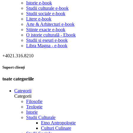
Istorie e-book
Studii culturale e-book
Studii sociale e-book
Litere e-book
Arte & Arhitecturi e-book
Stiinte exacte e-book
O istorie culturală - Ebook
Studii si eseuri e-book
Libra Magna - e-book
+4021.316.8210
Suport clienți
toate categoriile
Categorii
Categorii
Filosofie
Teologie
Istorie
Studii Culturale
Etno Antropologie
Culturi Culinare