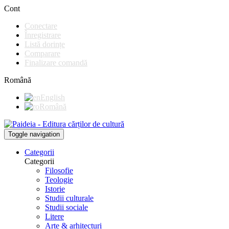
Cont
Conectare
Înregistrare
Listă dorințe
Comparare
Finalizare comandă
Română
English
Română
Toggle navigation
Categorii
Categorii
Filosofie
Teologie
Istorie
Studii culturale
Studii sociale
Litere
Arte & arhitecturi