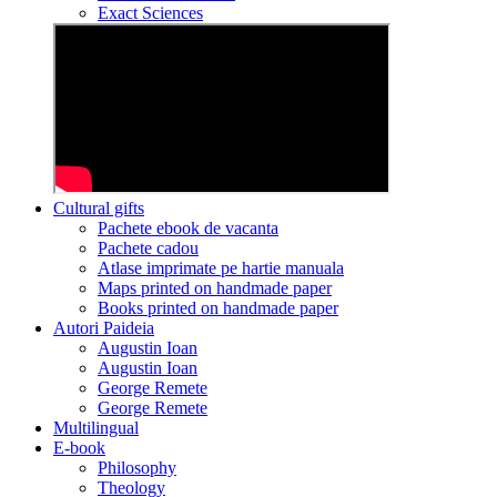
Exact Sciences
Cultural gifts
Pachete ebook de vacanta
Pachete cadou
Atlase imprimate pe hartie manuala
Maps printed on handmade paper
Books printed on handmade paper
Autori Paideia
Augustin Ioan
Augustin Ioan
George Remete
George Remete
Multilingual
E-book
Philosophy
Theology