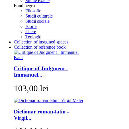
Stiinte exacte
Fond negru
Filosofie
Studii culturale
Studii sociale
Istorie
Litere
Teologie
Collection of imagined spaces
Collection of reference book
Critique of Judgment -
Immanuel...
103,00 lei
Dictionar roman-latin -
Virgil...