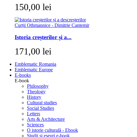
150,00 lei
Istoria creșterilor și a...
171,00 lei
Emblematic Romania
Emblematic Europe
E-books
E-book
Philosophy
Theology
History
Cultural studies
Social Studies
Letters
Arts & Architecture
Sciences
O istorie culturală - Ebook
Studii si eseuri e-book