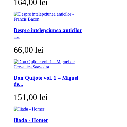
164,00 lei
Despre intelepciunea anticilor
-...
66,00 lei
Don Quijote vol. 1 – Miguel
de...
151,00 lei
Iliada - Homer