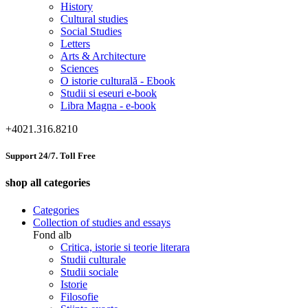
History
Cultural studies
Social Studies
Letters
Arts & Architecture
Sciences
O istorie culturală - Ebook
Studii si eseuri e-book
Libra Magna - e-book
+4021.316.8210
Support 24/7. Toll Free
shop all categories
Categories
Collection of studies and essays
Fond alb
Critica, istorie si teorie literara
Studii culturale
Studii sociale
Istorie
Filosofie