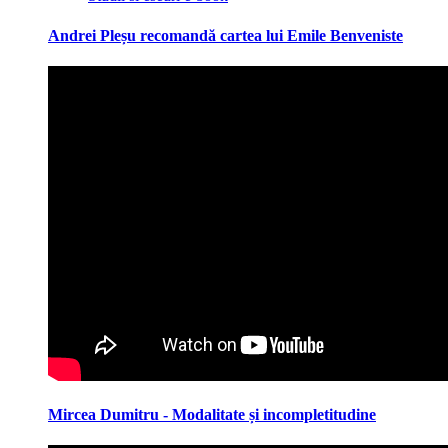
Andrei Pleșu recomandă cartea lui Emile Benveniste
Mircea Dumitru - Modalitate și incompletitudine