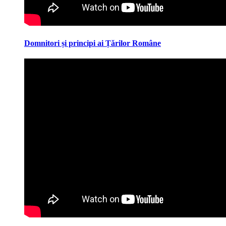
Domnitori și principi ai Țărilor Române