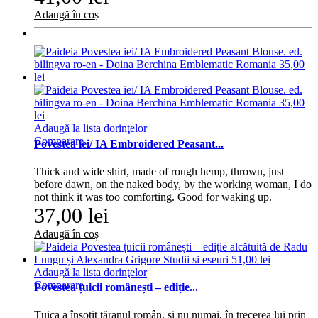
Adaugă în coș
Adaugă la lista dorinţelor
Comparare
Povestea iei/ IA Embroidered Peasant...
Thick and wide shirt, made of rough hemp, thrown, just
before dawn, on the naked body, by the working woman, I do
not think it was too comforting. Good for waking up.
37,00 lei
Adaugă în coș
Adaugă la lista dorinţelor
Comparare
Povestea țuicii românești – ediție...
Ţuica a însoţit ţăranul român, şi nu numai, în trecerea lui prin