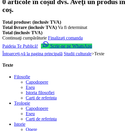
0
articole în coșul dvs.
Aveţi un produs în
coş.
Total produse: (inclusiv TVA)
Total livrare (inclusiv TVA)
Va fi determinat
Total (inclusiv TVA)
Continuaţi cumpărăturie
Finalizați comanda
Paideia Te Publică!
Scrie-ne pe WhatsApp
Întoarceți-vă la pagina principală
Studii culturale
>
Texte
Texte
Filosofie
Capodopere
Eseu
Istoria filosofiei
Carti de referinta
Teologie
Capodopere
Eseu
Carti de referinta
Istorie
Opere