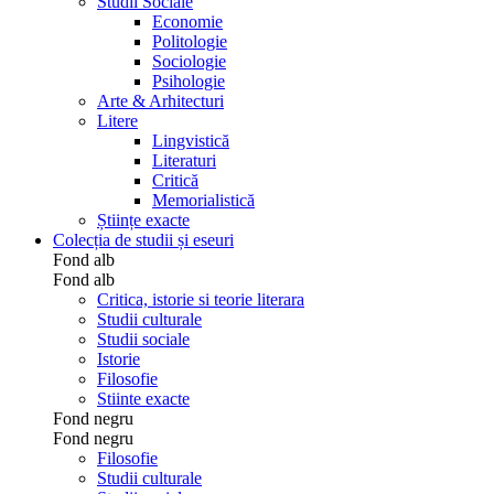
Studii Sociale
Economie
Politologie
Sociologie
Psihologie
Arte & Arhitecturi
Litere
Lingvistică
Literaturi
Critică
Memorialistică
Științe exacte
Colecția de studii și eseuri
Fond alb
Fond alb
Critica, istorie si teorie literara
Studii culturale
Studii sociale
Istorie
Filosofie
Stiinte exacte
Fond negru
Fond negru
Filosofie
Studii culturale