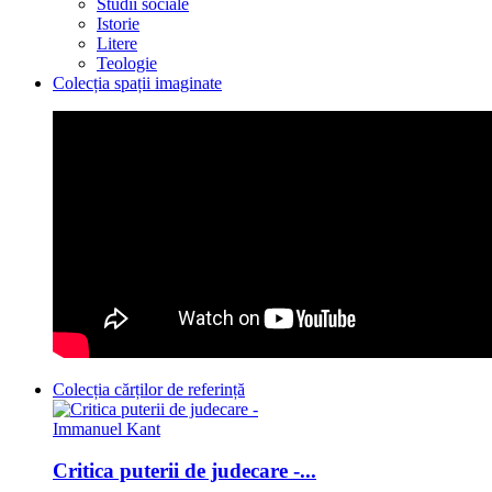
Studii sociale
Istorie
Litere
Teologie
Colecția spații imaginate
Colecția cărților de referință
Critica puterii de judecare -...