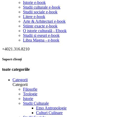
Istorie e-book
Studii culturale e-book
Studii sociale e-book
Litere e-book
Arte & Arhitecturi e-book
Stiinte exacte e-book
O istorie culturală - Ebook
Studii si eseuri e-book
Libra Magna - e-book
+4021.316.8210
Suport clienți
toate categoriile
Categorii
Categorii
Filosofie
Teologie
Istorie
Studii Culturale
Etno Antropologie
Culturi Culinare