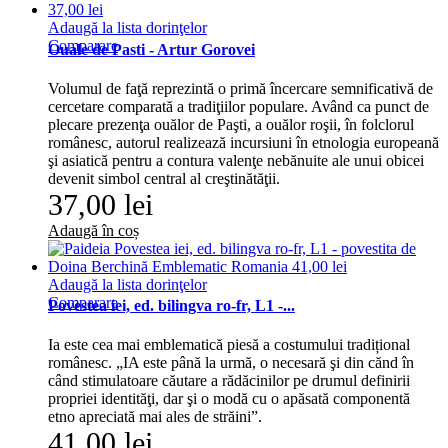
Adaugă la lista dorinţelor
Comparare
Ouale de Pasti - Artur Gorovei
Volumul de faţă reprezintă o primă încercare semnificativă de
cercetare comparată a tradiţiilor populare. Având ca punct de
plecare prezenţa ouălor de Paşti, a ouălor roşii, în folclorul
românesc, autorul realizează incursiuni în etnologia europeană
şi asiatică pentru a contura valenţe nebănuite ale unui obicei
devenit simbol central al creştinătăţii.
37,00 lei
Adaugă în coș
Adaugă la lista dorinţelor
Comparare
Povestea iei, ed. bilingva ro-fr, L1 -...
Ia este cea mai emblematică piesă a costumului tradițional
românesc. „IA este până la urmă, o necesară şi din cănd în
când stimulatoare căutare a rădăcinilor pe drumul definirii
propriei identităţi, dar şi o modă cu o apăsată componentă
etno apreciată mai ales de străini”.
41,00 lei