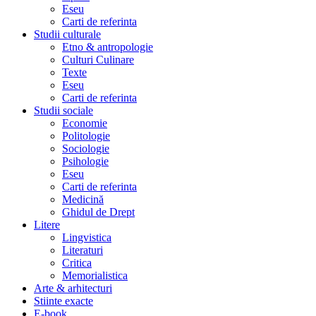
Eseu
Carti de referinta
Studii culturale
Etno & antropologie
Culturi Culinare
Texte
Eseu
Carti de referinta
Studii sociale
Economie
Politologie
Sociologie
Psihologie
Eseu
Carti de referinta
Medicină
Ghidul de Drept
Litere
Lingvistica
Literaturi
Critica
Memorialistica
Arte & arhitecturi
Stiinte exacte
E-book