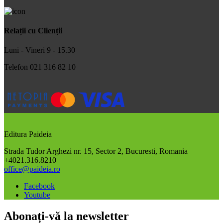
Relații cu Clienții
Luni - Vineri 9 - 15.30
Telefon 021 316 82 10
Editura Paideia
Strada Tudor Arghezi nr. 15, Sector 2, Bucuresti, Romania
+4021.316.8210
office@paideia.ro
Facebook
Youtube
Abonați-vă la newsletter