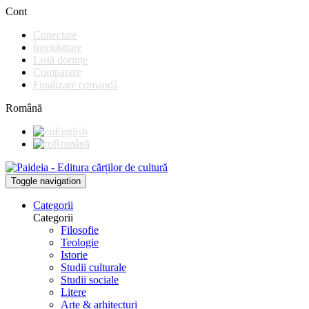
Cont
Conectare
Înregistrare
Listă dorințe
Comparare
Finalizare comandă
Română
English
Română
Toggle navigation
Categorii
Categorii
Filosofie
Teologie
Istorie
Studii culturale
Studii sociale
Litere
Arte & arhitecturi