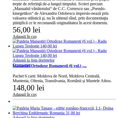
trepte de referinţă de-a lungul timpului. Scrieri precum
„Manualul vânătorului“ de C.C. Cornescu sau „Pseudo-
kinegetikos“ de Alexandru Odobescu impresio-nează prin
valoarea stilistică şi, nu în ultimul rând, prin documentaţia
ştiinţifică ce le recomandă originalitatea în acest domeniu.
56,00 lei
Adaugă în coș
Adaugă la lista dorinţelor
Comparare
Manastiri Ortodoxe Romanesti (6 vol.) -...
Pachet 6 carti: Moldova de Nord, Moldova Centrală,
Muntenia, Oltenia, Transilvania, Românii și Muntele Athos.
148,00 lei
Adaugă în coș
Adaugă la lista dorinţelor