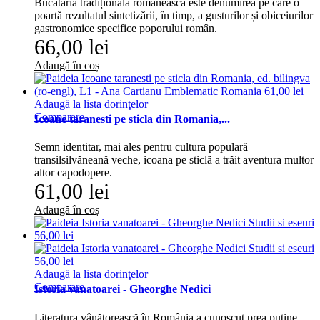
Bucătăria tradițională românească este denumirea pe care o
poartă rezultatul sintetizării, în timp, a gusturilor și obiceiurilor
gastronomice specifice poporului român.
66,00 lei
Adaugă în coș
Adaugă la lista dorinţelor
Comparare
Icoane taranesti pe sticla din Romania,...
Semn identitar, mai ales pentru cultura populară
transilsilvăneană veche, icoana pe sticlã a trăit aventura multor
altor capodopere.
61,00 lei
Adaugă în coș
Adaugă la lista dorinţelor
Comparare
Istoria vanatoarei - Gheorghe Nedici
Literatura vânătorească în România a cunoscut prea puţine