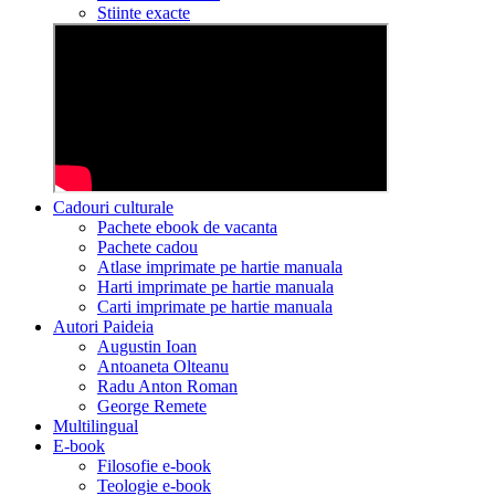
Stiinte exacte
Cadouri culturale
Pachete ebook de vacanta
Pachete cadou
Atlase imprimate pe hartie manuala
Harti imprimate pe hartie manuala
Carti imprimate pe hartie manuala
Autori Paideia
Augustin Ioan
Antoaneta Olteanu
Radu Anton Roman
George Remete
Multilingual
E-book
Filosofie e-book
Teologie e-book