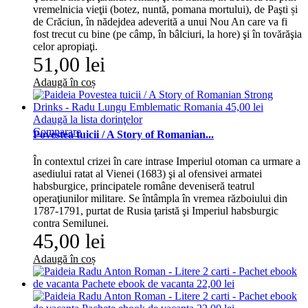
vremelnicia vieţii (botez, nuntă, pomana mortului), de Paşti și
de Crăciun, în nădejdea adeverită a unui Nou An care va fi
fost trecut cu bine (pe câmp, în bâlciuri, la hore) şi în tovărăşia
celor apropiaţi.
51,00 lei
Adaugă în coș
Adaugă la lista dorinţelor
Comparare
Povestea tuicii / A Story of Romanian...
În contextul crizei în care intrase Imperiul otoman ca urmare a
asediului ratat al Vienei (1683) şi al ofensivei armatei
habsburgice, principatele române deveniseră teatrul
operaţiunilor militare. Se întâmpla în vremea războiului din
1787-1791, purtat de Rusia ţaristă şi Imperiul habsburgic
contra Semilunei.
45,00 lei
Adaugă în coș