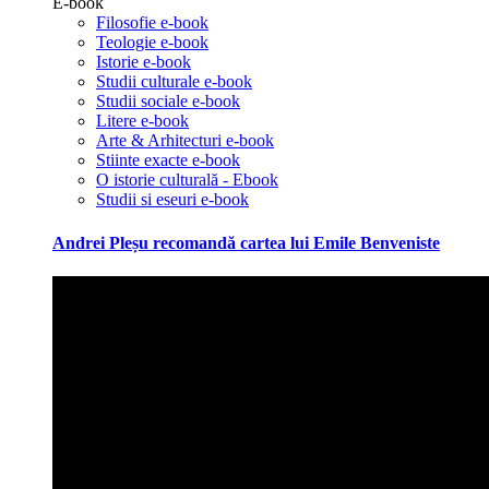
E-book
Filosofie e-book
Teologie e-book
Istorie e-book
Studii culturale e-book
Studii sociale e-book
Litere e-book
Arte & Arhitecturi e-book
Stiinte exacte e-book
O istorie culturală - Ebook
Studii si eseuri e-book
Andrei Pleșu recomandă cartea lui Emile Benveniste