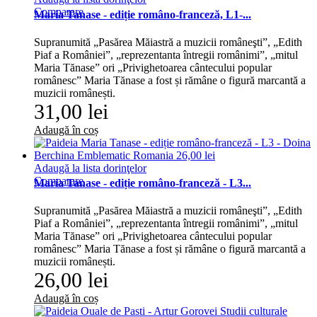
Comparare
Maria Tanase - ediție româno-franceză, L1-...
Supranumită „Pasărea Măiastră a muzicii româneşti”, „Edith
Piaf a României”, „reprezentanta întregii românimi”, „mitul
Maria Tănase” ori „Privighetoarea cântecului popular
românesc” Maria Tănase a fost și rămâne o figură marcantă a
muzicii românești.
31,00 lei
Adaugă în coș
Adaugă la lista dorinţelor
Comparare
Maria Tanase - ediție româno-franceză - L3...
Supranumită „Pasărea Măiastră a muzicii româneşti”, „Edith
Piaf a României”, „reprezentanta întregii românimi”, „mitul
Maria Tănase” ori „Privighetoarea cântecului popular
românesc” Maria Tănase a fost și rămâne o figură marcantă a
muzicii românești.
26,00 lei
Adaugă în coș