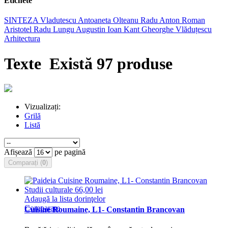
Etichete
SINTEZA
Vladutescu
Antoaneta Olteanu
Radu Anton Roman
Aristotel
Radu Lungu
Augustin Ioan
Kant
Gheorghe Vlăduțescu
Arhitectura
Texte
Există 97 produse
Vizualizați:
Grilă
Listă
Afișează
pe pagină
Comparați (
0
)
Adaugă la lista dorinţelor
Comparare
Cuisine Roumaine, L1- Constantin Brancovan