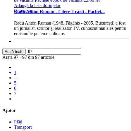
Adaugă la lista dorinţelor
Comparare
Radu Anton Roman - Litere 2 carti - Pachet...
Radu Anton Roman (1948, Făgăraș - 2005, București) a fost
un jurnalist, scriitor și realizator TV, cunoscut mai ales pentru
emisiunile pe teme culinare.
Arată toate
Arată 97 - 97 din 97 articole
1
...
5
6
7
Ajutor
Plăți
Transport