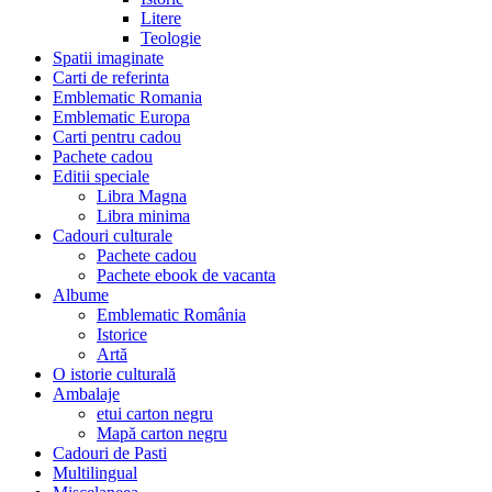
Litere
Teologie
Spatii imaginate
Carti de referinta
Emblematic Romania
Emblematic Europa
Carti pentru cadou
Pachete cadou
Editii speciale
Libra Magna
Libra minima
Cadouri culturale
Pachete cadou
Pachete ebook de vacanta
Albume
Emblematic România
Istorice
Artă
O istorie culturală
Ambalaje
etui carton negru
Mapă carton negru
Cadouri de Pasti
Multilingual