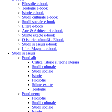
Filosofie e-book
Teologie e-book
Istorie e-book
Studii culturale e-book
Studii sociale e-book
Litere e-book
Arte & Arhitecturi e-book
Stiinte exacte e-book
O istorie culturală - Ebook
Studii si eseuri e-book
Libra Magna - e-book
Studii si eseuri
Fond alb
Critica, istorie si teorie literara
Studii culturale
Studii sociale
Istorie
Filosofie
Stiinte exacte
Teologie
Fond negru
Filosofie
Studii culturale
Studii sociale
Istorie