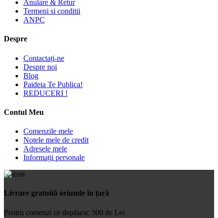
Anulare & Retur
Termeni si conditii
ANPC
Despre
Contactați-ne
Despre noi
Blog
Paideia Te Publica!
REDUCERI !
Contul Meu
Comenzile mele
Notele mele de credit
Adresele mele
Informații personale
Livrare gratuită oriunde în țară
Pentru comenzi ce depășesc 300 de Lei