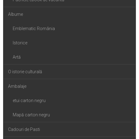
Albume
Emblematic România
Istorice
Artă
O istorie culturală
Ambalaje
etui carton negru
Mapă carton negru
Cadouri de Pasti