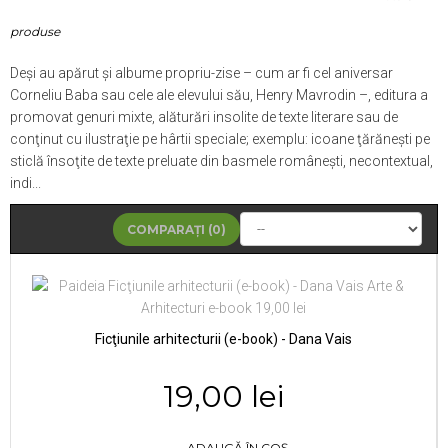
produse
Deşi au apărut şi albume propriu-zise – cum ar fi cel aniversar
Corneliu Baba sau cele ale elevului său, Henry Mavrodin –, editura a
promovat genuri mixte, alăturări insolite de texte literare sau de
conţinut cu ilustraţie pe hârtii speciale; exemplu: icoane ţărăneşti pe
sticlă însoţite de texte preluate din basmele româneşti, necontextual,
indi...
COMPARAȚI (
0
)
Ficţiunile arhitecturii (e-book) - Dana Vais
19,00 lei
ADAUGĂ ÎN COȘ