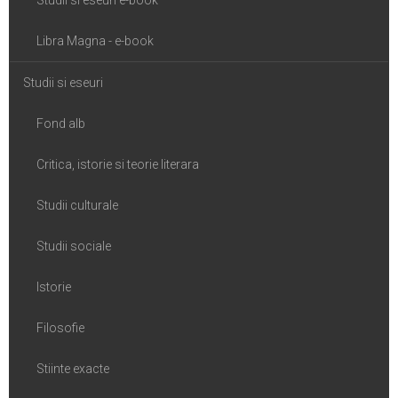
Studii si eseuri e-book
Libra Magna - e-book
Studii si eseuri
Fond alb
Critica, istorie si teorie literara
Studii culturale
Studii sociale
Istorie
Filosofie
Stiinte exacte