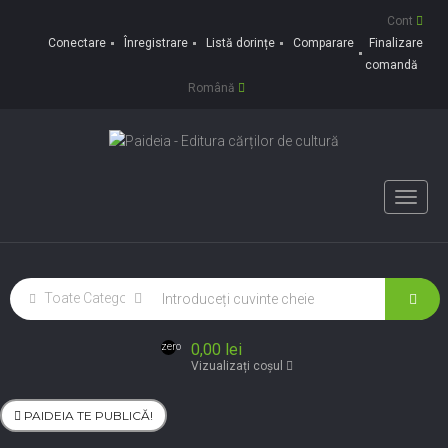
Cont
Conectare
Înregistrare
Listă dorințe
Comparare
Finalizare
comandă
Română
Toggle
naviga
0,00 lei
zero
Vizualizați coșul
PAIDEIA TE PUBLICĂ!