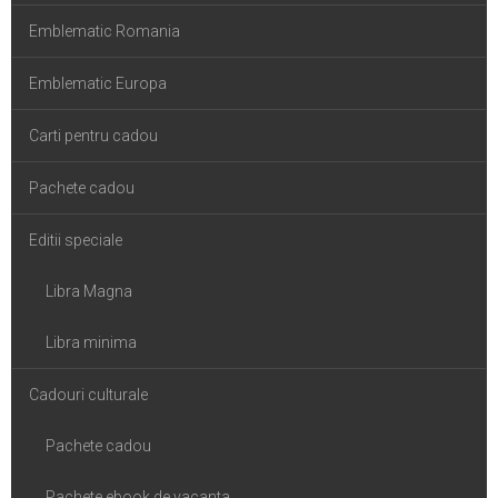
Emblematic Romania
Emblematic Europa
Carti pentru cadou
Pachete cadou
Editii speciale
Libra Magna
Libra minima
Cadouri culturale
Pachete cadou
Pachete ebook de vacanta