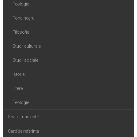
Teologie
Fond negru
Filosofie
Studii culturale
Studii sociale
Istorie
Litere
Teologie
Spatii imaginate
Carti de referinta