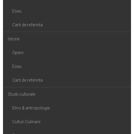
Eseu
Carti de referinta
Istorie
Opere
Eseu
Carti de referinta
Studii culturale
Etno & antropologie
Culturi Culinare