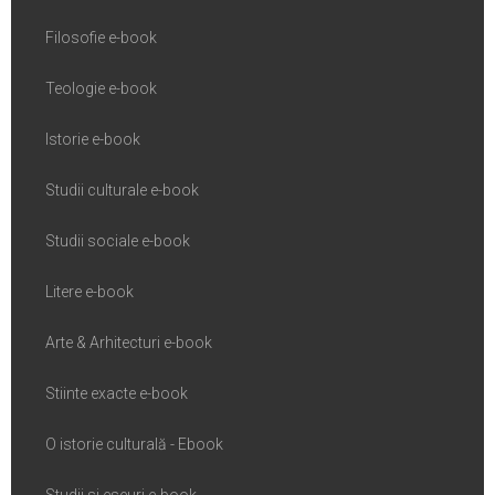
Filosofie e-book
Teologie e-book
Istorie e-book
Studii culturale e-book
Studii sociale e-book
Litere e-book
Arte & Arhitecturi e-book
Stiinte exacte e-book
O istorie culturală - Ebook