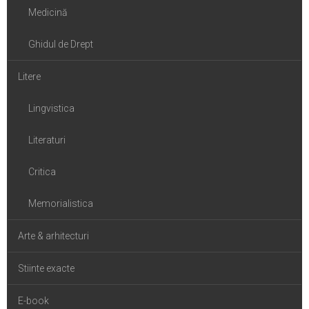
Medicină
Ghidul de Drept
Litere
Lingvistica
Literaturi
Critica
Memorialistica
Arte & arhitecturi
Stiinte exacte
E-book