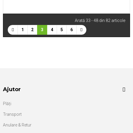
Arată 33 - 48 din 82 articole
1
2
3
4
5
6
Ajutor
Plăți
Transport
Anulare & Retur