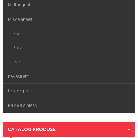
Multilingual
Miscelaneea
Poezii
Proza
Eseu
beResilient
Paideia poezii
Paideia sinteză
CATALOG PRODUSE