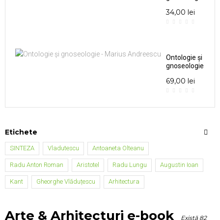
- Marius...
34,00 lei
Ontologie și
gnoseologie
- Marius...
69,00 lei
Etichete
SINTEZA
Vladutescu
Antoaneta Olteanu
Radu Anton Roman
Aristotel
Radu Lungu
Augustin Ioan
Kant
Gheorghe Vlăduțescu
Arhitectura
Arte & Arhitecturi e-book
Există 82