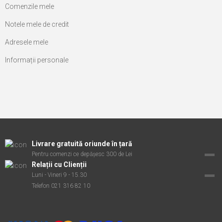
Comenzile mele
Notele mele de credit
Adresele mele
Informații personale
Livrare gratuită oriunde în țară
Pentru comenzi ce depășesc 300 de Lei
Relații cu Clienții
Luni - Vineri 9 - 15.30
Telefon 021 316 82 10