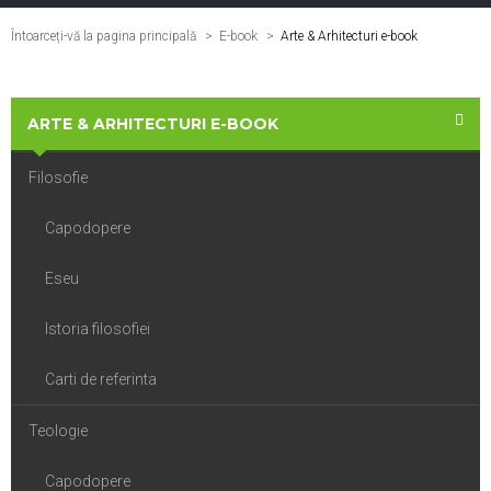
Întoarceți-vă la pagina principală
E-book
>
Arte & Arhitecturi e-book
ARTE & ARHITECTURI E-BOOK
Filosofie
Capodopere
Eseu
Istoria filosofiei
Carti de referinta
Teologie
Capodopere