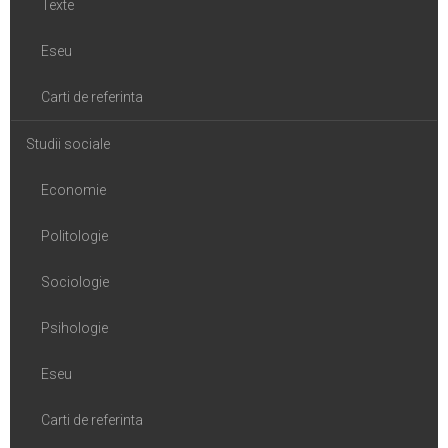
Texte
Eseu
Carti de referinta
Studii sociale
Economie
Politologie
Sociologie
Psihologie
Eseu
Carti de referinta